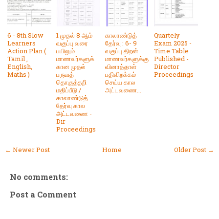
6 - 8th Slow
1 முதல் 8 ஆம்
காலாண்டுத்
Quartely
Learners
வகுப்பு வரை
தேர்வு : 6- 9
Exam 2025 -
Action Plan (
பயிலும்
வகுப்பு திறன்
Time Table
Tamil ,
மாணவர்களுக்
மாணவர்களுக்கு
Published -
English,
கான முதல்
வினாத்தாள்
Director
Maths )
பருவத்
பதிவிறக்கம்
Proceedings
தொகுத்தறி
செய்ய கால
மதிப்பீடு /
அட்டவணை...
காலாண்டுத்
தேர்வு கால
அட்டவணை -
Dir
Proceedings
← Newer Post
Home
Older Post →
No comments:
Post a Comment