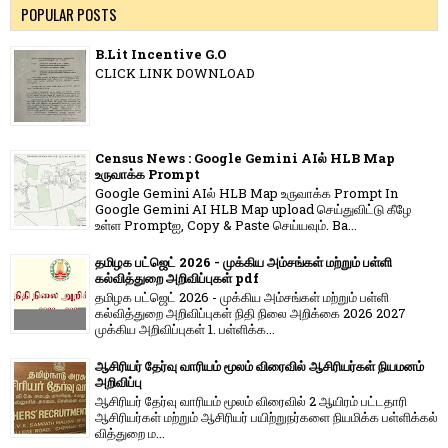
POPULAR POSTS
B.Lit Incentive G.O
CLICK LINK DOWNLOAD
Census News : Google Gemini AIல் HLB Map
உருவாக்க Prompt
Google Gemini AIல் HLB Map உருவாக்க Prompt In
Google Gemini AI HLB Map upload செய்துவிட்டு கீழே
உள்ள Promptஐ, Copy & Paste செய்யவும். Ba...
தமிழக பட்ஜெட் 2026 - முக்கிய அம்சங்கள் மற்றும் பள்ளி
கல்வித்துறை அறிவிப்புகள் pdf
தமிழக பட்ஜெட் 2026 - முக்கிய அம்சங்கள் மற்றும் பள்ளி
கல்வித்துறை அறிவிப்புகள் நிதி நிலை அறிக்கை 2026 2027
முக்கிய அறிவிப்புகள் 1. பள்ளிக்க...
ஆசிரியர் தேர்வு வாரியம் மூலம் விரைவில் ஆசிரியர்கள் நியமனம்
அறிவிப்பு
ஆசிரியர் தேர்வு வாரி​யம் மூலம் விரை​வில் 2 ஆயிரம் பட்​ட​தாரி
ஆசிரியர்​கள் மற்​றும் ஆசிரியர் பயிற்றுநர்​களை நியமிக்க பள்​ளிக்​கல்​
வித்​துறை ம...