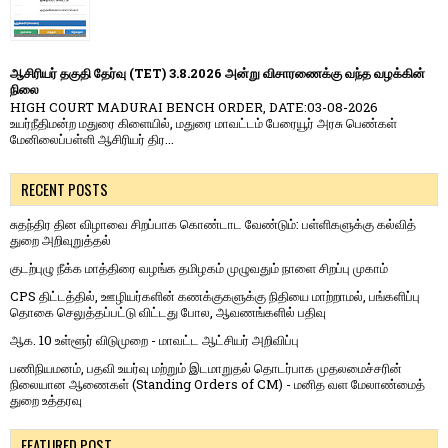
ஆசிரியர் தகுதி தேர்வு (TET) 3.8.2026 அன்று விசாரணைக்கு வந்த வழக்கின்
நிலை
HIGH COURT MADURAI BENCH ORDER, DATE:03-08-2026
உயர்நீதிமன்ற மதுரை கிளையில், மதுரை மாவட்டம் பேரையூர் அரசு பெண்கள்
மேனிலைப்பள்ளி ஆசிரியர் திர...
RECENT POSTS
சுதந்திர தின விழாவை சிறப்பாக கொண்டாட வேண்டும்: பள்ளிகளுக்கு கல்வித்
துறை அறிவுறுத்தல்
குடற்புழு நீக்க மாத்திரை வழங்க தமிழகம் முழுவதும் நாளை சிறப்பு முகாம்
CPS திட்டத்தில், ஊழியர்களின் கணக்குகளுக்கு நிதியை மாற்றாமல், பங்களிப்பு
தொகை செலுத்தப்பட்டு விட்டது போல, ஆவணங்களில் பதிவு
ஆக. 10 உள்ளூர் விடுமுறை - மாவட்ட ஆட்சியர் அறிவிப்பு
பணிநியமனம், பதவி உயர்வு மற்றும் இடமாறுதல் தொடர்பாக முதலமைச்சரின்
நிலையான ஆணைகள் (Standing Orders of CM) - மனித வள மேலாண்மைத்
துறை உத்தரவு
FEATURED POST