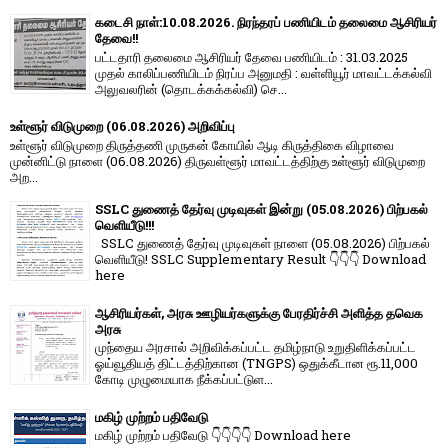
கடைசி நாள்:10.08.2026. நிரந்தரப் பணியிடம் தலைமை ஆசிரியர்
தேவை!!
பட்டதாரி தலைமை ஆசிரியர் தேவை பணியிடம் : 31.03.2025
முதல் காலிப்பணியிடம் நிரப்ப அனுமதி : வள்ளியூர் மாவட்டக்கல்வி
அலுவலரின் (தொடக்கக்கல்வி) செ...
உள்ளூர் விடுமுறை (06.08.2026) அறிவிப்பு
உள்ளூர் விடுமுறை திருத்தணி முருகன் கோயில் ஆடி கிருத்திகை விழாவை
முன்னிட்டு நாளை (06.08.2026) திருவள்ளூர் மாவட்டத்திற்கு உள்ளூர் விடுமுறை
அற...
SSLC துணைத் தேர்வு முடிவுகள் இன்று (05.08.2026) பிற்பகல்
வெளியீடு!!!
SSLC துணைத் தேர்வு முடிவுகள் நாளை (05.08.2026) பிற்பகல்
வெளியீடு! SSLC Supplementary Result 👇👇👇 Download
here
ஆசிரியர்கள், அரசு ஊழியர்களுக்கு பேரதிர்ச்சி அளித்த தவெக
அரசு
முந்தைய அரசால் அறிவிக்கப்பட்ட தமிழ்நாடு உறுதிளிக்கப்பட்ட
ஓய்வூதியத் திட்டத்திற்கான (TNGPS) ஒதுக்கீடான ரூ.11,000
கோடி முழுமையாக நீக்கப்பட்டுள...
மகிழ் முற்றம் பதிவேடு
மகிழ் முற்றம் பதிவேடு 👇👇👇👇 Download here