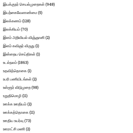
இயக்குநர் செயல்முறைகள்
(948)
இயற்கைவேளாண்மை
(5)
இலக்கணம்
(128)
இலக்கியம்
(70)
இளம் அறிவியல் விஞ்ஞானி
(2)
இளம் கவிஞர் விருது
(1)
இன்றைய செய்திகள்
(1)
உடல்நலம்
(1863)
உதவித்தொகை
(1)
உபரி பணியிடங்கள்
(2)
உள்ளூர் விடுமுறை
(98)
உறுதிமொழி
(11)
ஊக்க ஊதியம்
(2)
ஊக்கத்தொகை
(11)
ஊதிய உயர்வு
(73)
ஊராட்சி மணி
(2)