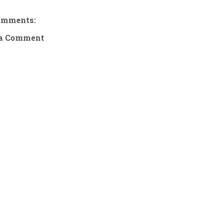
omments:
 a Comment