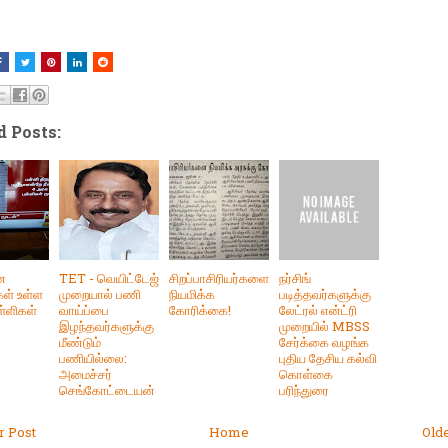
d Posts:
ன
TET - வெயிட்டேஜ்
சிறப்பாசிரியர்களை
நர்சிங்
ள் உள்ள
முறையால் பணி
நியமிக்க
படித்தவர்களுக்கு
ள்ளிகள்
வாய்ப்பை
கோரிக்கை!
லேட்ரல் என்ட்ரி
இழந்தவர்களுக்கு
முறையில் MBSS
மீண்டும்
சேர்க்கை வழங்க
பணியில்லை:
புதிய தேசிய கல்வி
அமைச்சர்
கொள்கை
செங்கோட்டையன்
பரிந்துரை
 Post
Home
Old