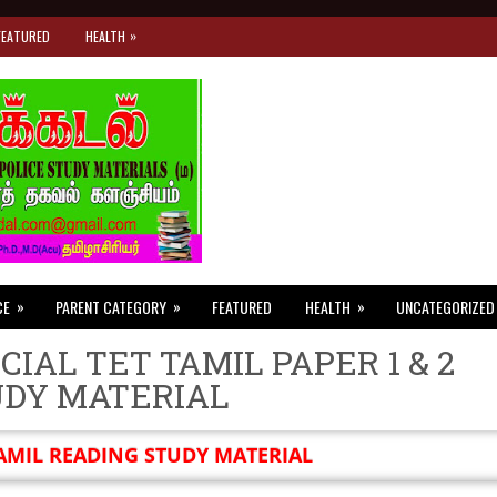
»
FEATURED
HEALTH
»
»
»
CE
PARENT CATEGORY
FEATURED
HEALTH
UNCATEGORIZED
CIAL TET TAMIL PAPER 1 & 2
UDY MATERIAL
AMIL READING STUDY MATERIAL