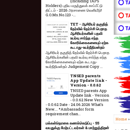
(Including TAPS
⭕ T
Holders) புதிய மருத்துவக் காப்பீட்டு
திட்டம் - 2026 அரசாணை வெளியீடு!
⭕ T
G.O.Ms.No.123 -...
TET - ஆசிரியர் தகுதித்
⭕ T
தேர்வில் தேர்ச்சி பெறாத
ஆசிரியர்களின் பதவி
உயர்வு சார்ந்த எந்த
கோரிக்கைகளையும் ஏற்க
கூடாது-உயர்நீதிமன்றம்
ஆசிரியர் தகுதித் தேர்வில் தேர்ச்சி பெறாத
ஆசிரியர்களின் பதவி உயர்வு சார்ந்த எந்த
கோரிக்கைகளையும் ஏற்க கூடாது-
உயர்நீதிமன்றம் Judgement Copy ...
TNSED parents
App Update link -
Version - 0.0.62
TNSED parents App
Update link - Version
- 0.0.62 New Version
- 0.0.62 Date - 24.06.2026 What's
New.... *Ambassador form
requirement chan...
Home
»
மக்கள்தொகை கணக்கெடுப்பு - 55
வயதுக்கு மேற்பட்டவர்கள் & மாற்றுத்திறன்