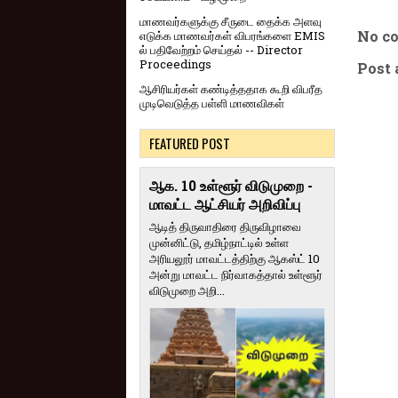
மாணவர்களுக்கு சீருடை தைக்க அளவு
No c
எடுக்க மாணவர்கள் விபரங்களை EMIS
ல் பதிவேற்றம் செய்தல் -- Director
Proceedings
Post
ஆசிரியர்கள் கண்டித்ததாக கூறி விபரீத
முடிவெடுத்த பள்ளி மாணவிகள்
FEATURED POST
ஆக. 10 உள்ளூர் விடுமுறை -
மாவட்ட ஆட்சியர் அறிவிப்பு
ஆடித் திருவாதிரை திருவிழாவை
முன்னிட்டு, தமிழ்நாட்டில் உள்ள
அரியலூர் மாவட்டத்திற்கு ஆகஸ்ட் 10
அன்று மாவட்ட நிர்வாகத்தால் உள்ளூர்
விடுமுறை அறி...