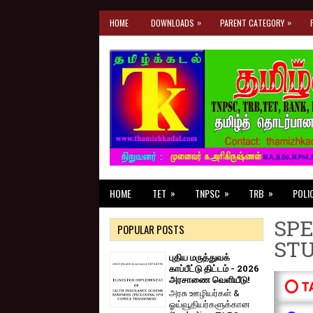
»
»
HOME
DOWNLOADS
PARENT CATEGORY
»
»
»
HOME
TET
TNPSC
TRB
POLI
SPE
POPULAR POSTS
ST
புதிய மருத்துவக்
காப்பீட்டு திட்டம் - 2026
அரசாணை வெளியீடு!
⭕ T
அரசு ஊழியர்கள் &
ஓய்வூதியர்களுக்கான