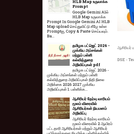
HLB Map உருவாக்க
Prompt
Google Gemini AIல்
HLB Map உருவாக்க
Prompt In Google Gemini AI HLB
Map upload செய்துவிட்டு கீழே உள்ள
Promptஐ, Copy & Paste செய்யவும்.
Ba...
தமிழக பட்ஜெட் 2026 -
ஆசிரியர் 
முக்கிய அம்சங்கள்
மற்றும் பள்ளி
DSE - Te
கல்வித்துறை
அறிவிப்புகள் pdf
தமிழக பட்ஜெட் 2026 -
முக்கிய அம்சங்கள் மற்றும் பள்ளி
கல்வித்துறை அறிவிப்புகள் நிதி நிலை
அறிக்கை 2026 2027 முக்கிய
அறிவிப்புகள் 1. பள்ளிக்க...
ஆசிரியர் தேர்வு வாரியம்
மூலம் விரைவில்
ஆசிரியர்கள் நியமனம்
அறிவிப்பு
ஆசிரியர் தேர்வு வாரி​யம்
மூலம் விரை​வில் 2 ஆயிரம்
பட்​ட​தாரி ஆசிரியர்​கள் மற்​றும் ஆசிரியர்
பயிற்றுநர்​களை நியமிக்க பள்​ளிக்​கல்​வித்​