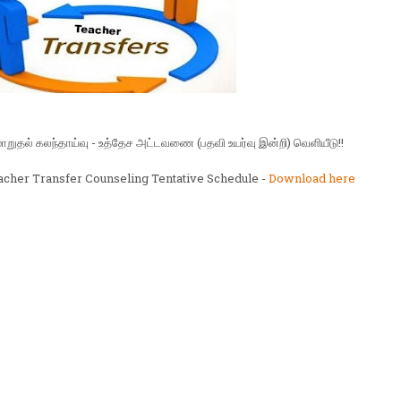
மாறுதல் கலந்தாய்வு - உத்தேச அட்டவணை (பதவி உயர்வு இன்றி) வெளியீடு!!
acher Transfer Counseling Tentative Schedule -
Download here