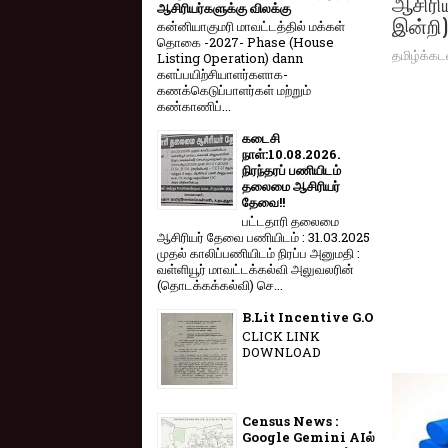
ஆசிரிய
ஆசிரியர்களுக்கு விலக்கு
இன்றி)
கன்னியாகுமரி மாவட்டத்தில் மக்கள்
தொகை -2027- Phase (House
தமிழ்க்கட
Listing Operation) dann
களப்பயிற்சியாளர்களாக-
கணக்கெடுப்பாளர்கள் மற்றும்
கண்காணிப்...
கடைசி
நாள்:10.08.2026.
நிரந்தரப் பணியிடம்
தலைமை ஆசிரியர்
தேவை!!
பட்டதாரி தலைமை
ஆசிரியர் தேவை பணியிடம் : 31.03.2025
முதல் காலிப்பணியிடம் நிரப்ப அனுமதி :
வள்ளியூர் மாவட்டக்கல்வி அலுவலரின்
(தொடக்கக்கல்வி) செ...
B.Lit Incentive G.O
CLICK LINK
DOWNLOAD
Census News :
Google Gemini AIல்