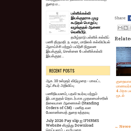
துறை ம...
பள்ளிக்கல்வி
இயக்குநராக முழு
Share:
கூடுதல் பொறுப்பு
வழங்குதல் ஆணை
வெளியீடு.
தமிழ்நாடு பள்ளிக் கல்விப்
Relate
பணி திருமதி. ந. லதா, மாநிலக் கல்வியியல்
ஆராய்ச்சி மற்றும் பயிற்சி நிறுவன
இயக்குநர், சென்னை 6 பள்ளிக்கல்வி
இயக்குநர...
RECENT POSTS
ஆக. 10 உள்ளூர் விடுமுறை - மாவட்ட
குறைவா
ஆட்சியர் அறிவிப்பு
மாணவர்க
4 அரசு ப
பணிநியமனம், பதவி உயர்வு மற்றும்
மூடல்
இடமாறுதல் தொடர்பாக முதலமைச்சரின்
நிலையான ஆணைகள் (Standing
Orders of CM) - மனித வள
மேலாண்மைத் துறை உத்தரவு
July 2026 Pay slip ஐ IFHRMS
Website லிருந்து Download
← Newer
செய்யலாம் - வழிமுறை