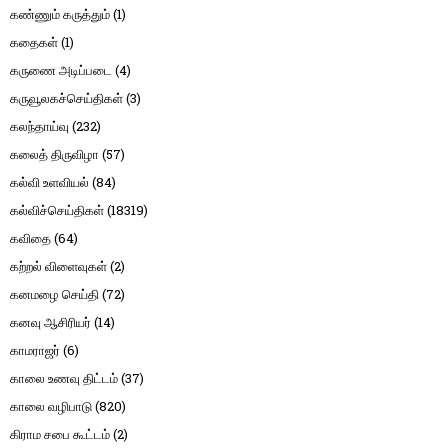
கண்ணும் கருத்தும்
(1)
கதைகள்
(1)
கருணை அடிப்படை
(4)
கருவூலகச்செய்திகள்
(3)
கலந்தாய்வு
(232)
கலைத் திருவிழா
(57)
கல்வி உளவியல்
(84)
கல்விச்செய்திகள்
(18319)
கவிதை
(64)
கற்றல் விளைவுகள்
(2)
கனமழை செய்தி
(72)
கனவு ஆசிரியர்
(14)
காமராஜர்
(6)
காலை உணவு திட்டம்
(37)
காலை வழிபாடு
(820)
கிராம சபை கூட்டம்
(2)