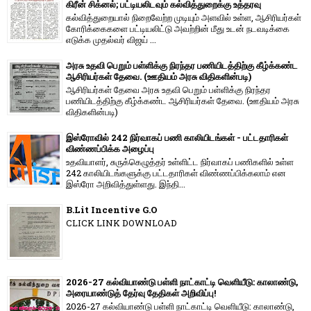
கிரீன் சிக்னல்; பட்டியலிடவும் கல்வித்துறைக்கு உத்தரவு
கல்வித்துறையால் நிறைவேற்ற முடியும் அளவில் உள்ள, ஆசிரியர்கள்
கோரிக்கைகளை பட்டியலிட்டு அவற்றின் மீது உடன் நடவடிக்கை
எடுக்க முதல்வர் விஜய் ...
அரசு உதவி பெறும் பள்ளிக்கு நிரந்தர பணியிடத்திற்கு கீழ்க்கண்ட
ஆசிரியர்கள் தேவை. (ஊதியம் அரசு விதிகளின்படி)
ஆசிரியர்கள் தேவை அரசு உதவி பெறும் பள்ளிக்கு நிரந்தர
பணியிடத்திற்கு கீழ்க்கண்ட ஆசிரியர்கள் தேவை. (ஊதியம் அரசு
விதிகளின்படி)
இஸ்ரோவில் 242 நிர்வாகப் பணி காலியிடங்கள் - பட்டதாரிகள்
விண்ணப்பிக்க அழைப்பு
உதவியாளர், சுருக்கெழுத்தர் உள்ளிட்ட நிர்வாகப் பணிகளில் உள்ள
242 காலியிடங்களுக்கு பட்டதாரிகள் விண்ணப்பிக்கலாம் என
இஸ்ரோ அறிவித்துள்ளது. இந்தி...
B.Lit Incentive G.O
CLICK LINK DOWNLOAD
2026-27 கல்வியாண்டு பள்ளி நாட்காட்டி வெளியீடு: காலாண்டு,
அரையாண்டுத் தேர்வு தேதிகள் அறிவிப்பு!
2026-27 கல்வியாண்டு பள்ளி நாட்காட்டி வெளியீடு: காலாண்டு,