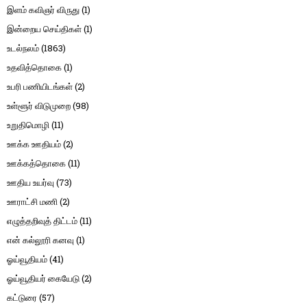
இளம் கவிஞர் விருது
(1)
இன்றைய செய்திகள்
(1)
உடல்நலம்
(1863)
உதவித்தொகை
(1)
உபரி பணியிடங்கள்
(2)
உள்ளூர் விடுமுறை
(98)
உறுதிமொழி
(11)
ஊக்க ஊதியம்
(2)
ஊக்கத்தொகை
(11)
ஊதிய உயர்வு
(73)
ஊராட்சி மணி
(2)
எழுத்தறிவுத் திட்டம்
(11)
என் கல்லூரி கனவு
(1)
ஓய்வூதியம்
(41)
ஓய்வூதியர் கையேடு
(2)
கட்டுரை
(57)