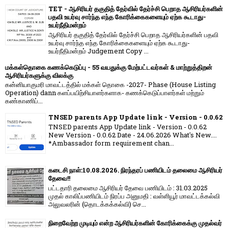
TET - ஆசிரியர் தகுதித் தேர்வில் தேர்ச்சி பெறாத ஆசிரியர்களின்
பதவி உயர்வு சார்ந்த எந்த கோரிக்கைகளையும் ஏற்க கூடாது-
உயர்நீதிமன்றம்
ஆசிரியர் தகுதித் தேர்வில் தேர்ச்சி பெறாத ஆசிரியர்களின் பதவி
உயர்வு சார்ந்த எந்த கோரிக்கைகளையும் ஏற்க கூடாது-
உயர்நீதிமன்றம் Judgement Copy ...
மக்கள்தொகை கணக்கெடுப்பு - 55 வயதுக்கு மேற்பட்டவர்கள் & மாற்றுத்திறன்
ஆசிரியர்களுக்கு விலக்கு
கன்னியாகுமரி மாவட்டத்தில் மக்கள் தொகை -2027- Phase (House Listing
Operation) dann களப்பயிற்சியாளர்களாக- கணக்கெடுப்பாளர்கள் மற்றும்
கண்காணிப்...
TNSED parents App Update link - Version - 0.0.62
TNSED parents App Update link - Version - 0.0.62
New Version - 0.0.62 Date - 24.06.2026 What's New....
*Ambassador form requirement chan...
கடைசி நாள்:10.08.2026. நிரந்தரப் பணியிடம் தலைமை ஆசிரியர்
தேவை!!
பட்டதாரி தலைமை ஆசிரியர் தேவை பணியிடம் : 31.03.2025
முதல் காலிப்பணியிடம் நிரப்ப அனுமதி : வள்ளியூர் மாவட்டக்கல்வி
அலுவலரின் (தொடக்கக்கல்வி) செ...
நிறைவேற்ற முடியும் என்ற ஆசிரியர்களின் கோரிக்கைக்கு முதல்வர்