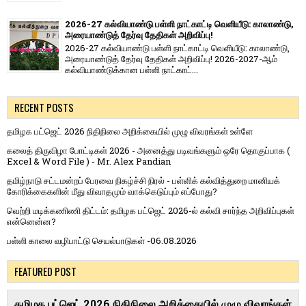
2026-27 கல்வியாண்டு பள்ளி நாட்காட்டி வெளியீடு: காலாண்டு,
அரையாண்டுத் தேர்வு தேதிகள் அறிவிப்பு!
2026-27 கல்வியாண்டு பள்ளி நாட்காட்டி வெளியீடு: காலாண்டு,
அரையாண்டுத் தேர்வு தேதிகள் அறிவிப்பு! 2026-2027-ஆம்
கல்வியாண்டுக்கான பள்ளி நாட்காட்...
RECENT POSTS
தமிழக பட்ஜெட் 2026 நிதிநிலை அறிக்கையில் முழு விவரங்கள் உள்ளே
கலைத் திருவிழா போட்டிகள் 2026 - அனைத்து படிவங்களும் ஒரே தொகுப்பாக (
Excel & Word File ) - Mr. Alex Pandian
தமிழ்நாடு சட்டமன்றப் பேரவை நிகழ்ச்சி நிரல் - பள்ளிக் கல்வித்துறை மானியக்
கோரிக்கைகளின் மீது விவாதமும் வாக்கெடுப்பும் எப்போது?
வெற்றி மடிக்கணிணி திட்டம்: தமிழக பட்ஜெட் 2026-ல் கல்வி சார்ந்த அறிவிப்புகள்
என்னென்ன?
பள்ளி காலை வழிபாட்டு செயல்பாடுகள் -06.08.2026
FEATURED POST
தமிழக பட்ஜெட் 2026 நிதிநிலை அறிக்கையில் முழு விவரங்கள்