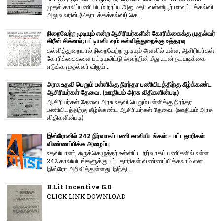
முதல் காலிப்பணியிடம் நிரப்ப அனுமதி : வள்ளியூர் மாவட்டக்கல்வி
அலுவலரின் (தொடக்கக்கல்வி) செ...
நிறைவேற்ற முடியும் என்ற ஆசிரியர்களின் கோரிக்கைக்கு முதல்வர்
கிரீன் சிக்னல்; பட்டியலிடவும் கல்வித்துறைக்கு உத்தரவு
கல்வித்துறையால் நிறைவேற்ற முடியும் அளவில் உள்ள, ஆசிரியர்கள்
கோரிக்கைகளை பட்டியலிட்டு அவற்றின் மீது உடன் நடவடிக்கை
எடுக்க முதல்வர் விஜய் ...
அரசு உதவி பெறும் பள்ளிக்கு நிரந்தர பணியிடத்திற்கு கீழ்க்கண்ட
ஆசிரியர்கள் தேவை. (ஊதியம் அரசு விதிகளின்படி)
ஆசிரியர்கள் தேவை அரசு உதவி பெறும் பள்ளிக்கு நிரந்தர
பணியிடத்திற்கு கீழ்க்கண்ட ஆசிரியர்கள் தேவை. (ஊதியம் அரசு
விதிகளின்படி)
இஸ்ரோவில் 242 நிர்வாகப் பணி காலியிடங்கள் - பட்டதாரிகள்
விண்ணப்பிக்க அழைப்பு
உதவியாளர், சுருக்கெழுத்தர் உள்ளிட்ட நிர்வாகப் பணிகளில் உள்ள
242 காலியிடங்களுக்கு பட்டதாரிகள் விண்ணப்பிக்கலாம் என
இஸ்ரோ அறிவித்துள்ளது. இந்தி...
B.Lit Incentive G.O
CLICK LINK DOWNLOAD