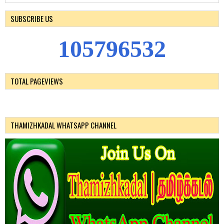
SUBSCRIBE US
1
0
5
7
9
6
5
3
2
TOTAL PAGEVIEWS
THAMIZHKADAL WHATSAPP CHANNEL