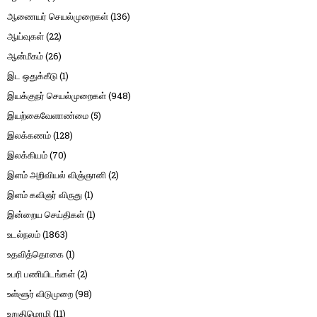
ஆணையர் செயல்முறைகள்
(136)
ஆய்வுகள்
(22)
ஆன்மீகம்
(26)
இட ஒதுக்கீடு
(1)
இயக்குநர் செயல்முறைகள்
(948)
இயற்கைவேளாண்மை
(5)
இலக்கணம்
(128)
இலக்கியம்
(70)
இளம் அறிவியல் விஞ்ஞானி
(2)
இளம் கவிஞர் விருது
(1)
இன்றைய செய்திகள்
(1)
உடல்நலம்
(1863)
உதவித்தொகை
(1)
உபரி பணியிடங்கள்
(2)
உள்ளூர் விடுமுறை
(98)
உறுதிமொழி
(11)