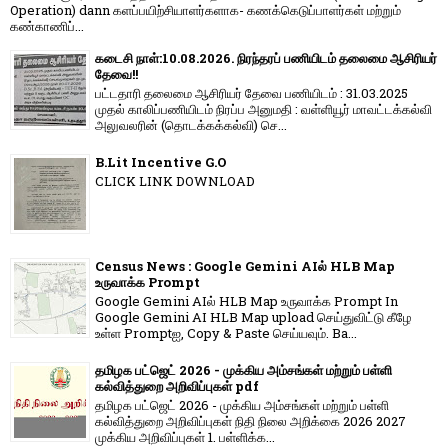
Operation) dann களப்பயிற்சியாளர்களாக- கணக்கெடுப்பாளர்கள் மற்றும்
கண்காணிப்...
கடைசி நாள்:10.08.2026. நிரந்தரப் பணியிடம் தலைமை ஆசிரியர்
தேவை!!
பட்டதாரி தலைமை ஆசிரியர் தேவை பணியிடம் : 31.03.2025
முதல் காலிப்பணியிடம் நிரப்ப அனுமதி : வள்ளியூர் மாவட்டக்கல்வி
அலுவலரின் (தொடக்கக்கல்வி) செ...
B.Lit Incentive G.O
CLICK LINK DOWNLOAD
Census News : Google Gemini AIல் HLB Map
உருவாக்க Prompt
Google Gemini AIல் HLB Map உருவாக்க Prompt In
Google Gemini AI HLB Map upload செய்துவிட்டு கீழே
உள்ள Promptஐ, Copy & Paste செய்யவும். Ba...
தமிழக பட்ஜெட் 2026 - முக்கிய அம்சங்கள் மற்றும் பள்ளி
கல்வித்துறை அறிவிப்புகள் pdf
தமிழக பட்ஜெட் 2026 - முக்கிய அம்சங்கள் மற்றும் பள்ளி
கல்வித்துறை அறிவிப்புகள் நிதி நிலை அறிக்கை 2026 2027
முக்கிய அறிவிப்புகள் 1. பள்ளிக்க...