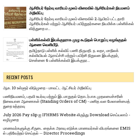
ஆசிரியர் தேர்வு வாரியம் மூலம் விரைவில் ஆசிரியர்கள் நியமனம்
அறிவிப்பு
ஆசிரியர் தேர்வு வாரி​யம் மூலம் விரை​வில் 2 ஆயிரம் பட்​ட​தாரி
ஆசிரியர்​கள் மற்​றும் ஆசிரியர் பயிற்றுநர்​களை நியமிக்க பள்​ளிக்​கல்​
வித்​துறை ம...
பள்ளிக்கல்வி இயக்குநராக முழு கூடுதல் பொறுப்பு வழங்குதல்
ஆணை வெளியீடு.
தமிழ்நாடு பள்ளிக் கல்விப் பணி திருமதி. ந. லதா, மாநிலக்
கல்வியியல் ஆராய்ச்சி மற்றும் பயிற்சி நிறுவன இயக்குநர்,
சென்னை 6 பள்ளிக்கல்வி இயக்குநர...
RECENT POSTS
ஆக. 10 உள்ளூர் விடுமுறை - மாவட்ட ஆட்சியர் அறிவிப்பு
பணிநியமனம், பதவி உயர்வு மற்றும் இடமாறுதல் தொடர்பாக முதலமைச்சரின்
நிலையான ஆணைகள் (Standing Orders of CM) - மனித வள மேலாண்மைத்
துறை உத்தரவு
July 2026 Pay slip ஐ IFHRMS Website லிருந்து Download செய்யலாம் -
வழிமுறை
மாணவர்களுக்கு சீருடை தைக்க அளவு எடுக்க மாணவர்கள் விபரங்களை EMIS
ல் பதிவேற்றம் செய்தல் -- Director Proceedings