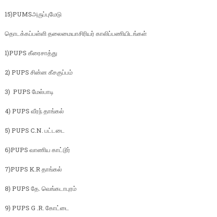
15)PUMSஅருப்புமேடு
தொடக்கப்பள்ளி தலைமையாசிரியர் காலிப்பணியிடங்கள்
1)PUPS கீரைசாத்து
2) PUPS சின்ன கீசகுப்பம்
3) ‌ PUPS மேல்பாடி
4) PUPS வீரந் தாங்கல்
5) PUPS C.N. பட்டடை
6)PUPS ‌வாணிய காட்டூர்
7)PUPS K.R தாங்கல்
8) PUPS தே. வெங்கடாபுரம்
9) PUPS G .R. கோட்டை