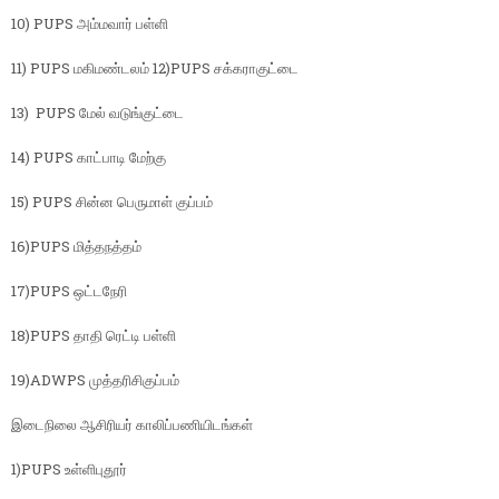
10) PUPS அம்மவார் பள்ளி
11) ‌PUPS மகிமண்டலம் 12)PUPS ‌சக்கராகுட்டை
13) ‌‌ PUPS மேல் வடுங்குட்டை
14) PUPS காட்பாடி மேற்கு
15) ‌‌PUPS சின்ன பெருமாள் குப்பம்
16)PUPS மித்தநத்தம்
17)PUPS ஒட்டநேரி
18)PUPS தாதி ரெட்டி பள்ளி
19)ADWPS முத்தரிசிகுப்பம்
இடைநிலை ஆசிரியர் காலிப்பணியிடங்கள்
1)PUPS உள்ளிபுதூர்