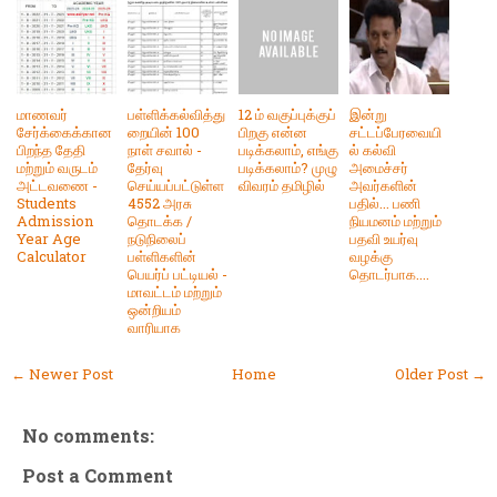
மாணவர்
பள்ளிக்கல்வித்து
12 ம் வகுப்புக்குப்
இன்று
சேர்க்கைக்கான
றையின் 100
பிறகு என்ன
சட்டப்பேரவையி
பிறந்த தேதி
நாள் சவால் -
படிக்கலாம், எங்கு
ல் கல்வி
மற்றும் வருடம்
தேர்வு
படிக்கலாம்? முழு
அமைச்சர்
அட்டவணை -
செய்யப்பட்டுள்ள
விவரம் தமிழில்
அவர்களின்
Students
4552 அரசு
பதில்... பணி
Admission
தொடக்க /
நியமனம் மற்றும்
Year Age
நடுநிலைப்
பதவி உயர்வு
Calculator
பள்ளிகளின்
வழக்கு
பெயர்ப் பட்டியல் -
தொடர்பாக....
மாவட்டம் மற்றும்
ஒன்றியம்
வாரியாக
← Newer Post
Home
Older Post →
No comments:
Post a Comment