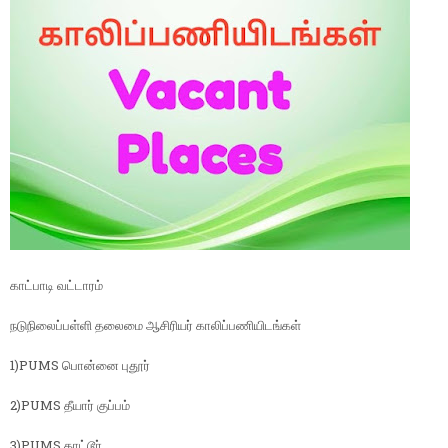
காட்பாடி வட்டாரம்
நடுநிலைப்பள்ளி தலைமை ஆசிரியர் காலிப்பணியிடங்கள்
1)PUMS பொன்னை புதூர்
2)PUMS தீயார் குப்பம்
3)PUMS காட்டூர்