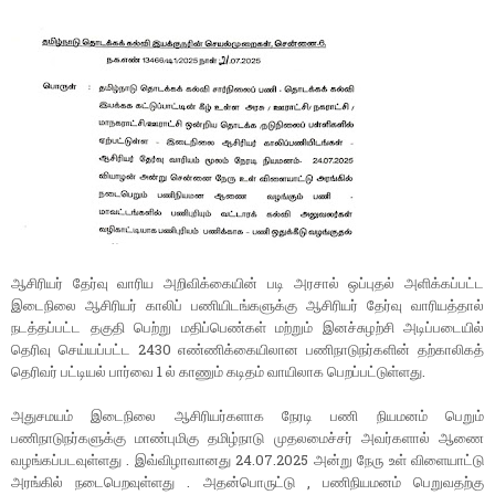
ஆசிரியர் தேர்வு வாரிய அறிவிக்கையின் படி அரசால் ஒப்புதல் அளிக்கப்பட்ட
இடைநிலை ஆசிரியர் காலிப் பணியிடங்களுக்கு ஆசிரியர் தேர்வு வாரியத்தால்
நடத்தப்பட்ட தகுதி பெற்று மதிப்பெண்கள் மற்றும் இனச்சுழற்சி அடிப்படையில்
தெரிவு செய்யப்பட்ட 2430 எண்ணிக்கையிலான பணிநாடுநர்களின் தற்காலிகத்
தெரிவர் பட்டியல் பார்வை 1 ல் காணும் கடிதம் வாயிலாக பெறப்பட்டுள்ளது.
அதுசமயம் இடைநிலை ஆசிரியர்களாக நேரடி பணி நியமனம் பெறும்
பணிநாடுநர்களுக்கு மாண்புமிகு தமிழ்நாடு முதலமைச்சர் அவர்களால் ஆணை
வழங்கப்படவுள்ளது . இவ்விழாவானது 24.07.2025 அன்று நேரு உள் விளையாட்டு
அரங்கில் நடைபெறவுள்ளது . அதன்பொருட்டு , பணிநியமனம் பெறுவதற்கு