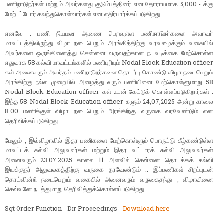
பணிநாடுநர்கள் மற்றும் அவர்களது குடும்பத்தினர் என தோராயமாக 5,000 - க்கு
மேற்பட்டோர் கலந்துகொள்வார்கள் என எதிர்பார்க்கப்படுகிறது.
எனவே , பணி நியமன ஆணை பெறவுள்ள பணிநாடுநர்களை அவரவர்
மாவட்டத்திலிருந்து விழா நடைபெறும் அரங்கித்திற்கு வரவழைக்கும் வகையில்
அவர்களை ஒருங்கினைத்து சென்னை வருவதற்கான நடவடிக்கை மேற்கொள்ள
எதுவாக 58 கல்வி மாவட்டங்களில் பணிபுரியும் Nodal Block Education officer
கள் அனைவரும் அவர்தம் பணிநாடுநர்களை தொடர்பு கொண்டு விழா நடைபெறும்
அரங்கிற்கு நல்ல முறையில் அழைத்து வரும் பணியினை மேற்கொள்ளுமாறு 58
Nodal Block Education officer கள் உடன் கேட்டுக் கொள்ளப்படுகிறார்கள் .
இந்த 58 Nodal Block Education officer களும் 24,07,2025 அன்று காலை
8.00 மணிக்குள் விழா நடைபெறும் அரங்கிற்கு வருகை வரவேண்டும் என
தெரிவிக்கப்படுகிறது.
மேலும் , இவ்விழாவில் இதர பணிகளை மேற்கொள்ளும் பொருட்டு கீழ்கண்டுள்ள
மாவட்டக் கல்வி அலுவலர்கள் மற்றும் இதர வட்டாரக் கல்வி அலுவலர்கள்
அனைவரும் 23.07.2025 காலை 11 அளவில் சென்னை தொடக்கக் கல்வி
இயக்குநர் அலுவலகத்திற்கு வருகை தரவேண்டும் .. இப்பணிகள் சிறப்புடன்
தொய்வின்றி நடைபெறும் வகையில் அனைவரும் வருகைதந்து , விழாவினை
செவ்வனே நடத்துமாறு தெரிவித்துக்கொள்ளப்படுகிறது
Sgt Order Function - Dir Proceedings -
Download here