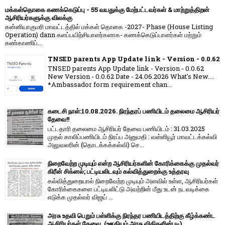
மக்கள்தொகை கணக்கெடுப்பு - 55 வயதுக்கு மேற்பட்டவர்கள் & மாற்றுத்திறன்
ஆசிரியர்களுக்கு விலக்கு
கன்னியாகுமரி மாவட்டத்தில் மக்கள் தொகை -2027- Phase (House Listing
Operation) dann களப்பயிற்சியாளர்களாக- கணக்கெடுப்பாளர்கள் மற்றும்
கண்காணிப்...
TNSED parents App Update link - Version - 0.0.62
TNSED parents App Update link - Version - 0.0.62
New Version - 0.0.62 Date - 24.06.2026 What's New....
*Ambassador form requirement chan...
கடைசி நாள்:10.08.2026. நிரந்தரப் பணியிடம் தலைமை ஆசிரியர்
தேவை!!
பட்டதாரி தலைமை ஆசிரியர் தேவை பணியிடம் : 31.03.2025
முதல் காலிப்பணியிடம் நிரப்ப அனுமதி : வள்ளியூர் மாவட்டக்கல்வி
அலுவலரின் (தொடக்கக்கல்வி) செ...
நிறைவேற்ற முடியும் என்ற ஆசிரியர்களின் கோரிக்கைக்கு முதல்வர்
கிரீன் சிக்னல்; பட்டியலிடவும் கல்வித்துறைக்கு உத்தரவு
கல்வித்துறையால் நிறைவேற்ற முடியும் அளவில் உள்ள, ஆசிரியர்கள்
கோரிக்கைகளை பட்டியலிட்டு அவற்றின் மீது உடன் நடவடிக்கை
எடுக்க முதல்வர் விஜய் ...
அரசு உதவி பெறும் பள்ளிக்கு நிரந்தர பணியிடத்திற்கு கீழ்க்கண்ட
ஆசிரியர்கள் தேவை. (ஊதியம் அரசு விதிகளின்படி)