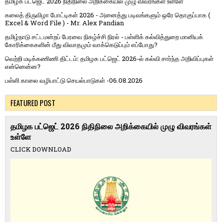
தமிழக பட்ஜெட் 2026 நிதிநிலை அறிக்கையில் முழு விவரங்கள் உள்ளே
கலைத் திருவிழா போட்டிகள் 2026 - அனைத்து படிவங்களும் ஒரே தொகுப்பாக (
Excel & Word File ) - Mr. Alex Pandian
தமிழ்நாடு சட்டமன்றப் பேரவை நிகழ்ச்சி நிரல் - பள்ளிக் கல்வித்துறை மானியக்
கோரிக்கைகளின் மீது விவாதமும் வாக்கெடுப்பும் எப்போது?
வெற்றி மடிக்கணிணி திட்டம்: தமிழக பட்ஜெட் 2026-ல் கல்வி சார்ந்த அறிவிப்புகள்
என்னென்ன?
பள்ளி காலை வழிபாட்டு செயல்பாடுகள் -06.08.2026
FEATURED POST
தமிழக பட்ஜெட் 2026 நிதிநிலை அறிக்கையில் முழு விவரங்கள்
உள்ளே
CLICK DOWNLOAD