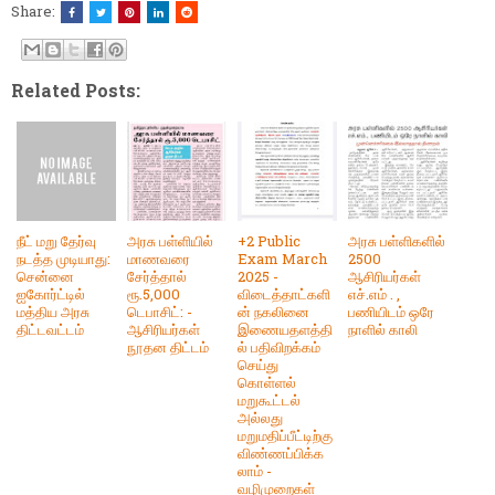
Share:
Related Posts:
நீட் மறு தேர்வு
அரசு பள்ளியில்
+2 Public
அரசு பள்ளிகளில்
நடத்த முடியாது:
மாணவரை
Exam March
2500
சென்னை
சேர்த்தால்
2025 -
ஆசிரியர்கள்
ஐகோர்ட்டில்
ரூ.5,000
விடைத்தாட்களி
எச்.எம் . ,
மத்திய அரசு
டெபாசிட்: -
ன் நகலினை
பணியிடம் ஒரே
திட்டவட்டம்
ஆசிரியர்கள்
இணையதளத்தி
நாளில் காலி
நூதன திட்டம்
ல் பதிவிறக்கம்
செய்து
கொள்ளல்
மறுகூட்டல்
அல்லது
மறுமதிப்பீட்டிற்கு
விண்ணப்பிக்க
லாம் -
வழிமுறைகள்