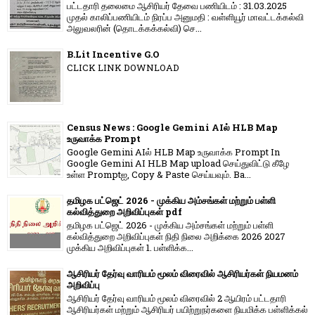
பட்டதாரி தலைமை ஆசிரியர் தேவை பணியிடம் : 31.03.2025
முதல் காலிப்பணியிடம் நிரப்ப அனுமதி : வள்ளியூர் மாவட்டக்கல்வி
அலுவலரின் (தொடக்கக்கல்வி) செ...
B.Lit Incentive G.O
CLICK LINK DOWNLOAD
Census News : Google Gemini AIல் HLB Map
உருவாக்க Prompt
Google Gemini AIல் HLB Map உருவாக்க Prompt In
Google Gemini AI HLB Map upload செய்துவிட்டு கீழே
உள்ள Promptஐ, Copy & Paste செய்யவும். Ba...
தமிழக பட்ஜெட் 2026 - முக்கிய அம்சங்கள் மற்றும் பள்ளி
கல்வித்துறை அறிவிப்புகள் pdf
தமிழக பட்ஜெட் 2026 - முக்கிய அம்சங்கள் மற்றும் பள்ளி
கல்வித்துறை அறிவிப்புகள் நிதி நிலை அறிக்கை 2026 2027
முக்கிய அறிவிப்புகள் 1. பள்ளிக்க...
ஆசிரியர் தேர்வு வாரியம் மூலம் விரைவில் ஆசிரியர்கள் நியமனம்
அறிவிப்பு
ஆசிரியர் தேர்வு வாரி​யம் மூலம் விரை​வில் 2 ஆயிரம் பட்​ட​தாரி
ஆசிரியர்​கள் மற்​றும் ஆசிரியர் பயிற்றுநர்​களை நியமிக்க பள்​ளிக்​கல்​