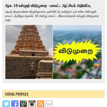
ஆக. 10 உள்ளூர் விடுமுறை - மாவட்ட ஆட்சியர் அறிவிப்பு
ஆடித் திருவாதிரை திருவிழாவை முன்னிட்டு, தமிழ்நாட்டில் உள்ள அரியலூர்
மாவட்டத்திற்கு ஆகஸ்ட் 10 அன்று மாவட்ட நிர்வாகத்தால் உள்ளூர் விடுமுறை
அறி...
SOCIAL PROFILES