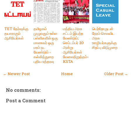
TET தேர்வுக்கு
தமிழகம்
மத்திய அரசு
பெற்றோருடன்
தயாராகும்
முழுவதும் உள்ள
சட்டம் இயற்ற
நேரம் செலவிட
ஆசிரியர்கள்
பள்ளிகளில் ஒரு
வேண்டும்;
அரசு
மாணவர் ஒரு
செப்டம்பர் 20
ஊழியர்களுக்கு
மரம் நட
அன்று
சிறப்பு விடுமுறை
வேண்டும் -
ஆசிரியர்கள்
கல்வித்துறை
வேலைநிறுத்தம்-
புதிய உத்தரவு
KSTA
← Newer Post
Home
Older Post →
No comments:
Post a Comment