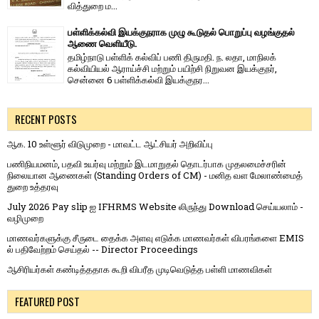
வித்​துறை ம...
பள்ளிக்கல்வி இயக்குநராக முழு கூடுதல் பொறுப்பு வழங்குதல்
ஆணை வெளியீடு.
தமிழ்நாடு பள்ளிக் கல்விப் பணி திருமதி. ந. லதா, மாநிலக்
கல்வியியல் ஆராய்ச்சி மற்றும் பயிற்சி நிறுவன இயக்குநர்,
சென்னை 6 பள்ளிக்கல்வி இயக்குநர...
RECENT POSTS
ஆக. 10 உள்ளூர் விடுமுறை - மாவட்ட ஆட்சியர் அறிவிப்பு
பணிநியமனம், பதவி உயர்வு மற்றும் இடமாறுதல் தொடர்பாக முதலமைச்சரின்
நிலையான ஆணைகள் (Standing Orders of CM) - மனித வள மேலாண்மைத்
துறை உத்தரவு
July 2026 Pay slip ஐ IFHRMS Website லிருந்து Download செய்யலாம் -
வழிமுறை
மாணவர்களுக்கு சீருடை தைக்க அளவு எடுக்க மாணவர்கள் விபரங்களை EMIS
ல் பதிவேற்றம் செய்தல் -- Director Proceedings
ஆசிரியர்கள் கண்டித்ததாக கூறி விபரீத முடிவெடுத்த பள்ளி மாணவிகள்
FEATURED POST