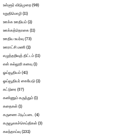
உள்ளூர் விடுமுறை
(98)
உறுதிமொழி
(11)
ஊக்க ஊதியம்
(2)
ஊக்கத்தொகை
(11)
ஊதிய உயர்வு
(73)
ஊராட்சி மணி
(2)
எழுத்தறிவுத் திட்டம்
(11)
என் கல்லூரி கனவு
(1)
ஓய்வூதியம்
(41)
ஓய்வூதியர் கையேடு
(2)
கட்டுரை
(57)
கண்ணும் கருத்தும்
(1)
கதைகள்
(1)
கருணை அடிப்படை
(4)
கருவூலகச்செய்திகள்
(3)
கலந்தாய்வு
(232)