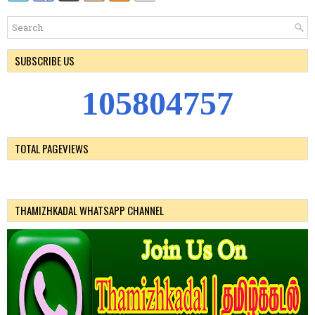
SUBSCRIBE US
1
0
5
8
0
4
7
5
7
TOTAL PAGEVIEWS
THAMIZHKADAL WHATSAPP CHANNEL