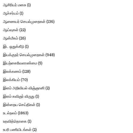
ஆசிரியர் மனசு
(1)
ஆச்சர்யம்
(1)
ஆணையர் செயல்முறைகள்
(136)
ஆய்வுகள்
(22)
ஆன்மீகம்
(26)
இட ஒதுக்கீடு
(1)
இயக்குநர் செயல்முறைகள்
(948)
இயற்கைவேளாண்மை
(5)
இலக்கணம்
(128)
இலக்கியம்
(70)
இளம் அறிவியல் விஞ்ஞானி
(2)
இளம் கவிஞர் விருது
(1)
இன்றைய செய்திகள்
(1)
உடல்நலம்
(1863)
உதவித்தொகை
(1)
உபரி பணியிடங்கள்
(2)