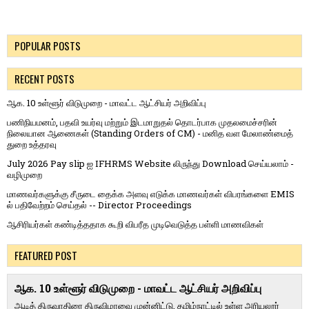
POPULAR POSTS
RECENT POSTS
ஆக. 10 உள்ளூர் விடுமுறை - மாவட்ட ஆட்சியர் அறிவிப்பு
பணிநியமனம், பதவி உயர்வு மற்றும் இடமாறுதல் தொடர்பாக முதலமைச்சரின்
நிலையான ஆணைகள் (Standing Orders of CM) - மனித வள மேலாண்மைத்
துறை உத்தரவு
July 2026 Pay slip ஐ IFHRMS Website லிருந்து Download செய்யலாம் -
வழிமுறை
மாணவர்களுக்கு சீருடை தைக்க அளவு எடுக்க மாணவர்கள் விபரங்களை EMIS
ல் பதிவேற்றம் செய்தல் -- Director Proceedings
ஆசிரியர்கள் கண்டித்ததாக கூறி விபரீத முடிவெடுத்த பள்ளி மாணவிகள்
FEATURED POST
ஆக. 10 உள்ளூர் விடுமுறை - மாவட்ட ஆட்சியர் அறிவிப்பு
ஆடித் திருவாதிரை திருவிழாவை முன்னிட்டு, தமிழ்நாட்டில் உள்ள அரியலூர்