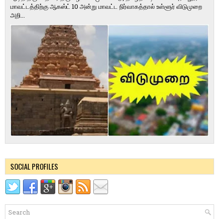
மாவட்டத்திற்கு ஆகஸ்ட் 10 அன்று மாவட்ட நிர்வாகத்தால் உள்ளூர் விடுமுறை
அறி...
SOCIAL PROFILES