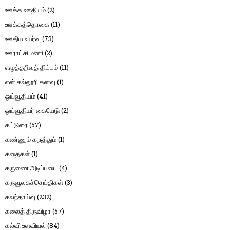
ஊக்க ஊதியம்
(2)
ஊக்கத்தொகை
(11)
ஊதிய உயர்வு
(73)
ஊராட்சி மணி
(2)
எழுத்தறிவுத் திட்டம்
(11)
என் கல்லூரி கனவு
(1)
ஓய்வூதியம்
(41)
ஓய்வூதியர் கையேடு
(2)
கட்டுரை
(57)
கண்ணும் கருத்தும்
(1)
கதைகள்
(1)
கருணை அடிப்படை
(4)
கருவூலகச்செய்திகள்
(3)
கலந்தாய்வு
(232)
கலைத் திருவிழா
(57)
கல்வி உளவியல்
(84)