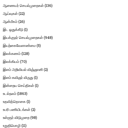
ஆணையர் செயல்முறைகள்
(136)
ஆய்வுகள்
(22)
ஆன்மீகம்
(26)
இட ஒதுக்கீடு
(1)
இயக்குநர் செயல்முறைகள்
(948)
இயற்கைவேளாண்மை
(5)
இலக்கணம்
(128)
இலக்கியம்
(70)
இளம் அறிவியல் விஞ்ஞானி
(2)
இளம் கவிஞர் விருது
(1)
இன்றைய செய்திகள்
(1)
உடல்நலம்
(1863)
உதவித்தொகை
(1)
உபரி பணியிடங்கள்
(2)
உள்ளூர் விடுமுறை
(98)
உறுதிமொழி
(11)