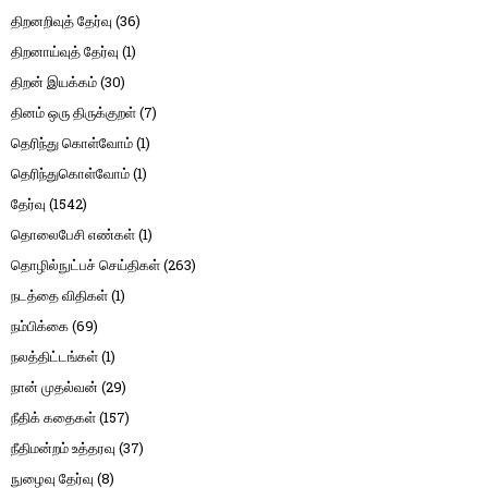
திறனறிவுத் தேர்வு
(36)
திறனாய்வுத் தேர்வு
(1)
திறன் இயக்கம்
(30)
தினம் ஒரு திருக்குறள்
(7)
தெரிந்து கொள்வோம்
(1)
தெரிந்துகொள்வோம்
(1)
தேர்வு
(1542)
தொலைபேசி எண்கள்
(1)
தொழில்நுட்பச் செய்திகள்
(263)
நடத்தை விதிகள்
(1)
நம்பிக்கை
(69)
நலத்திட்டங்கள்
(1)
நான் முதல்வன்
(29)
நீதிக் கதைகள்
(157)
நீதிமன்றம் உத்தரவு
(37)
நுழைவு தேர்வு
(8)