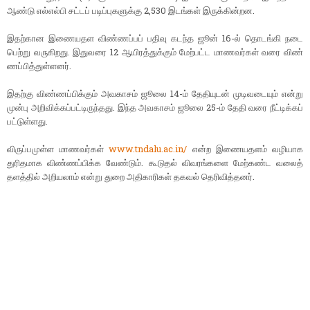
ஆண்டு எல்​எல்பி சட்​டப் படிப்​பு​களுக்கு 2,530 இடங்​கள் இருக்​கின்றன.
இதற்​கான இணை​யதள விண்​ணப்​பப் பதிவு கடந்த ஜூன் 16-ல் தொடங்கி நடை​
பெற்று வரு​கிறது. இது​வரை 12 ஆயிரத்​துக்​கும் மேற்பட்ட மாணவர்​கள் வரை விண்​
ணப்​பித்​துள்​ளனர்.
இதற்கு விண்​ணப்​பிக்​கும் அவகாசம் ஜூலை 14-ம் தேதி​யுடன் முடிவடை​யும் என்று
முன்பு அறிவிக்​கப்​பட்​டிருந்​தது. இந்த அவகாசம் ஜூலை 25-ம் தேதி வரை நீட்​டிக்​கப்​
பட்​டுள்​ளது.
விருப்​ப​முள்ள மாணவர்​கள்
www.tndalu.ac.in/
என்ற இணை​யதளம் வழி​யாக
துரித​மாக விண்​ணப்​பிக்க வேண்​டும். கூடு​தல் விவரங்களை மேற்​கண்​ட வலைத்​
தளத்​தில்​ அறிய​லாம்​ என்​று துறை அதி​காரி​கள்​ தகவல்​ தெரிவித்​தனர்​.