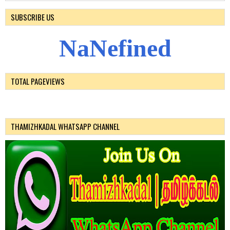
SUBSCRIBE US
N
a
N
e
f
i
n
e
d
TOTAL PAGEVIEWS
THAMIZHKADAL WHATSAPP CHANNEL