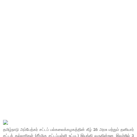
தமிழ்​நாடு அம்​பேத்​கர் சட்​டப் பல்​கலைக்​கழகத்​தின் கீழ் 26 அரசு மற்​றும் தனி​யார்
சட்​டக் கல்​லூரி​கள் (சீர்​மிகு சட்​டப்​பள்ளி உட்​பட) இயங்கி வரு​கின்​றன. இவற்​றில் 3