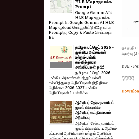
HLB Map உருவாக்க
Prompt
Google Gemini AIல்
HLB Map உருவாக்க
Prompt In Google Gemini AI HLB
Map upload செய்துவிட்டு கீழே உள்ள
Promptஐ, Copy & Paste செய்யவும்.
Ba...
தமிழக பட்ஜெட் 2026 -
ஓய்வூதிய
முக்கிய அம்சங்கள்
அமர்வு (J
மற்றும் பள்ளி
கல்வித்துறை
DSE - Pe
அறிவிப்புகள் pdf
தமிழக பட்ஜெட் 2026 -
முக்கிய அம்சங்கள் மற்றும் பள்ளி
👇👇👇👇
கல்வித்துறை அறிவிப்புகள் நிதி நிலை
அறிக்கை 2026 2027 முக்கிய
Downloa
அறிவிப்புகள் 1. பள்ளிக்க...
ஆசிரியர் தேர்வு வாரியம்
மூலம் விரைவில்
ஆசிரியர்கள் நியமனம்
அறிவிப்பு
ஆசிரியர் தேர்வு வாரி​யம்
மூலம் விரை​வில் 2 ஆயிரம்
பட்​ட​தாரி ஆசிரியர்​கள் மற்​றும் ஆசிரியர்
பயிற்றுநர்​களை நியமிக்க பள்​ளிக்​கல்​வித்​