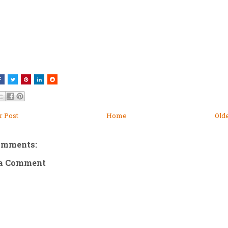
 Post
Home
Old
omments:
 a Comment