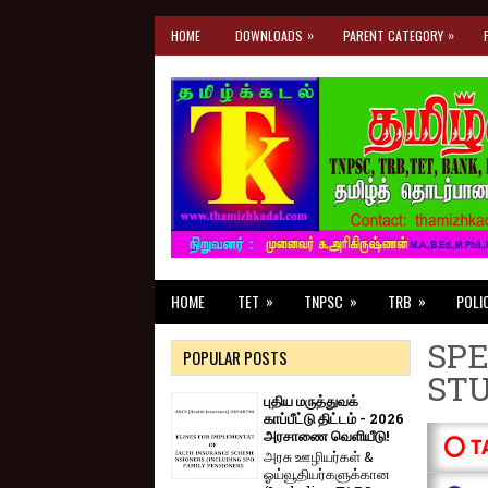
»
»
HOME
DOWNLOADS
PARENT CATEGORY
»
»
»
HOME
TET
TNPSC
TRB
POLI
SPE
POPULAR POSTS
ST
புதிய மருத்துவக்
காப்பீட்டு திட்டம் - 2026
அரசாணை வெளியீடு!
⭕ T
அரசு ஊழியர்கள் &
ஓய்வூதியர்களுக்கான