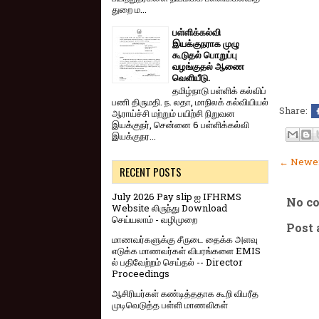
துறை ம...
பள்ளிக்கல்வி
இயக்குநராக முழு
கூடுதல் பொறுப்பு
வழங்குதல் ஆணை
வெளியீடு.
தமிழ்நாடு பள்ளிக் கல்விப்
பணி திருமதி. ந. லதா, மாநிலக் கல்வியியல்
Share:
ஆராய்ச்சி மற்றும் பயிற்சி நிறுவன
இயக்குநர், சென்னை 6 பள்ளிக்கல்வி
இயக்குநர...
← Newer
RECENT POSTS
July 2026 Pay slip ஐ IFHRMS
No c
Website லிருந்து Download
செய்யலாம் - வழிமுறை
Post
மாணவர்களுக்கு சீருடை தைக்க அளவு
எடுக்க மாணவர்கள் விபரங்களை EMIS
ல் பதிவேற்றம் செய்தல் -- Director
Proceedings
ஆசிரியர்கள் கண்டித்ததாக கூறி விபரீத
முடிவெடுத்த பள்ளி மாணவிகள்