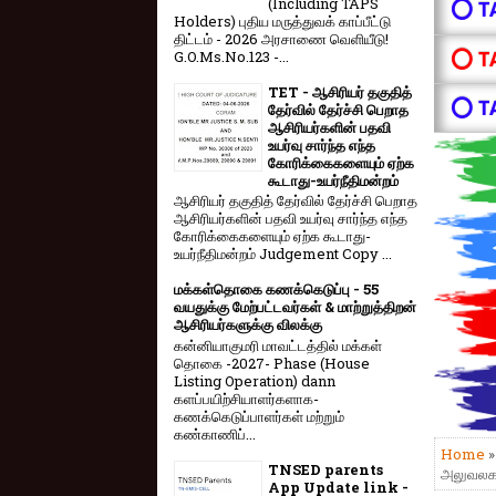
(Including TAPS
⭕ T
Holders) புதிய மருத்துவக் காப்பீட்டு
திட்டம் - 2026 அரசாணை வெளியீடு!
⭕ T
G.O.Ms.No.123 -...
TET - ஆசிரியர் தகுதித்
⭕ T
தேர்வில் தேர்ச்சி பெறாத
ஆசிரியர்களின் பதவி
உயர்வு சார்ந்த எந்த
கோரிக்கைகளையும் ஏற்க
கூடாது-உயர்நீதிமன்றம்
ஆசிரியர் தகுதித் தேர்வில் தேர்ச்சி பெறாத
ஆசிரியர்களின் பதவி உயர்வு சார்ந்த எந்த
கோரிக்கைகளையும் ஏற்க கூடாது-
உயர்நீதிமன்றம் Judgement Copy ...
மக்கள்தொகை கணக்கெடுப்பு - 55
வயதுக்கு மேற்பட்டவர்கள் & மாற்றுத்திறன்
ஆசிரியர்களுக்கு விலக்கு
கன்னியாகுமரி மாவட்டத்தில் மக்கள்
தொகை -2027- Phase (House
Listing Operation) dann
களப்பயிற்சியாளர்களாக-
கணக்கெடுப்பாளர்கள் மற்றும்
கண்காணிப்...
Home
TNSED parents
அலுவலகங்
App Update link -