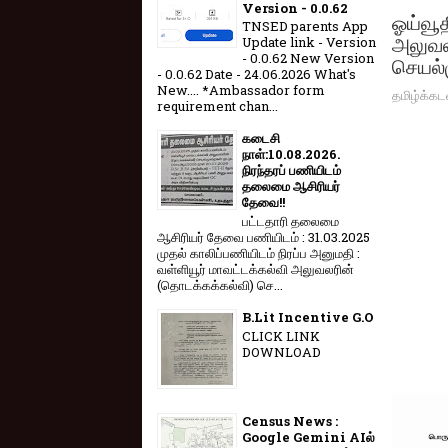
Version - 0.0.62
ஓய்வூத
TNSED parents App
அலுவலக
Update link - Version
- 0.0.62 New Version
செயல்
- 0.0.62 Date - 24.06.2026 What's
New.... *Ambassador form
தமிழ்க்கட
requirement chan...
கடைசி
நாள்:10.08.2026.
நிரந்தரப் பணியிடம்
தலைமை ஆசிரியர்
தேவை!!
பட்டதாரி தலைமை
ஆசிரியர் தேவை பணியிடம் : 31.03.2025
முதல் காலிப்பணியிடம் நிரப்ப அனுமதி :
வள்ளியூர் மாவட்டக்கல்வி அலுவலரின்
(தொடக்கக்கல்வி) செ...
B.Lit Incentive G.O
CLICK LINK
DOWNLOAD
Census News :
Google Gemini AIல்