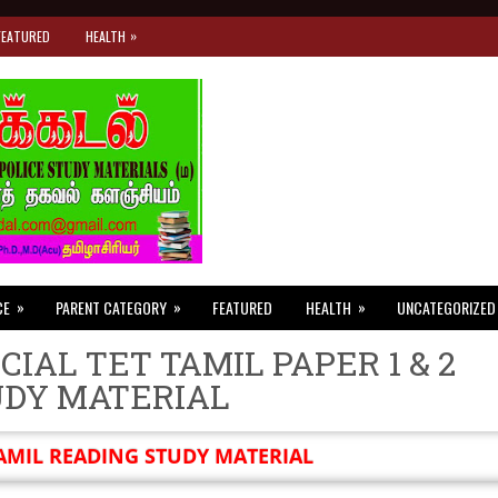
»
FEATURED
HEALTH
»
»
»
CE
PARENT CATEGORY
FEATURED
HEALTH
UNCATEGORIZED
CIAL TET TAMIL PAPER 1 & 2
UDY MATERIAL
AMIL READING STUDY MATERIAL