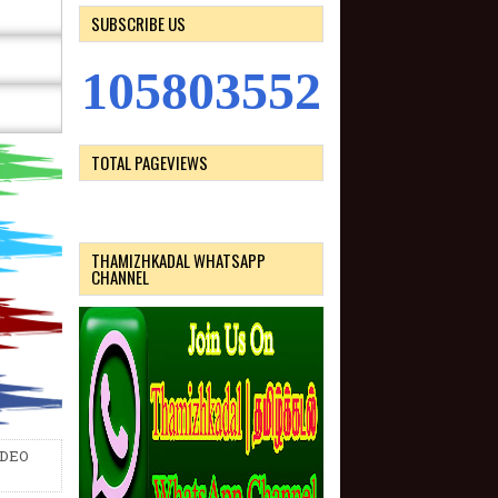
SUBSCRIBE US
1
0
5
8
0
3
5
5
2
TOTAL PAGEVIEWS
THAMIZHKADAL WHATSAPP
CHANNEL
/ DEO