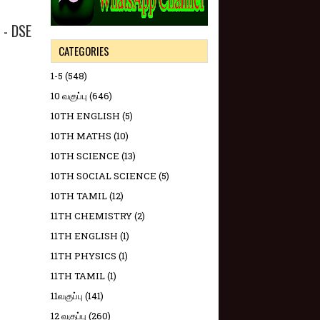
 - DSE
CATEGORIES
1-5
(548)
10 வகுப்பு
(646)
10TH ENGLISH
(5)
10TH MATHS
(10)
10TH SCIENCE
(13)
10TH SOCIAL SCIENCE
(5)
10TH TAMIL
(12)
11TH CHEMISTRY
(2)
11TH ENGLISH
(1)
11TH PHYSICS
(1)
11TH TAMIL
(1)
11வகுப்பு
(141)
12 வகுப்பு
(260)