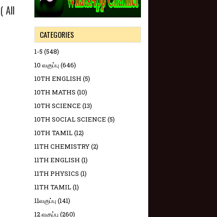
 All
CATEGORIES
1-5
(548)
10 வகுப்பு
(646)
10TH ENGLISH
(5)
10TH MATHS
(10)
10TH SCIENCE
(13)
10TH SOCIAL SCIENCE
(5)
10TH TAMIL
(12)
11TH CHEMISTRY
(2)
11TH ENGLISH
(1)
11TH PHYSICS
(1)
11TH TAMIL
(1)
11வகுப்பு
(141)
12 வகுப்பு
(260)