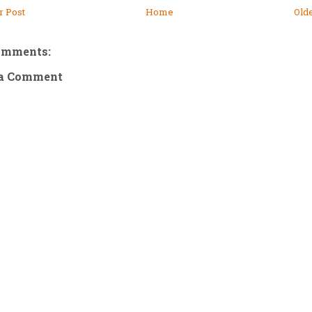
 Post
Home
Old
omments:
 a Comment