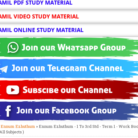
AMIL PDF STUDY MATERIAL
AMIL VIDEO STUDY MATERIAL
AMIL ONLINE STUDY MATERIAL
»
Ennum Ezhuthum
» Ennum Ezhuthum - 1 To 3rd Std - Term 1 - Work Bo
 All Subjects )