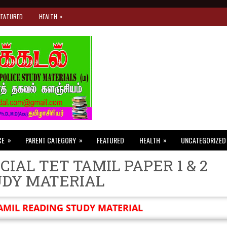
»
FEATURED
HEALTH
»
»
»
CE
PARENT CATEGORY
FEATURED
HEALTH
UNCATEGORIZED
CIAL TET TAMIL PAPER 1 & 2
UDY MATERIAL
AMIL READING STUDY MATERIAL