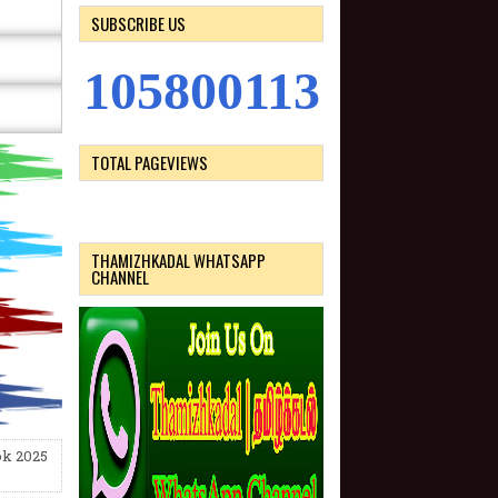
SUBSCRIBE US
1
0
5
8
0
0
1
1
3
TOTAL PAGEVIEWS
THAMIZHKADAL WHATSAPP
CHANNEL
ok 2025