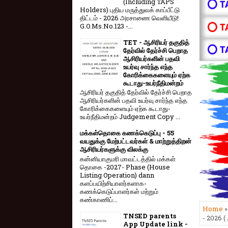
(Including TAPS
⭕ T
Holders) புதிய மருத்துவக் காப்பீட்டு
திட்டம் - 2026 அரசாணை வெளியீடு!
⭕ T
G.O.Ms.No.123 -...
TET - ஆசிரியர் தகுதித்
⭕ T
தேர்வில் தேர்ச்சி பெறாத
ஆசிரியர்களின் பதவி
உயர்வு சார்ந்த எந்த
கோரிக்கைகளையும் ஏற்க
கூடாது-உயர்நீதிமன்றம்
ஆசிரியர் தகுதித் தேர்வில் தேர்ச்சி பெறாத
ஆசிரியர்களின் பதவி உயர்வு சார்ந்த எந்த
கோரிக்கைகளையும் ஏற்க கூடாது-
உயர்நீதிமன்றம் Judgement Copy ...
மக்கள்தொகை கணக்கெடுப்பு - 55
வயதுக்கு மேற்பட்டவர்கள் & மாற்றுத்திறன்
ஆசிரியர்களுக்கு விலக்கு
கன்னியாகுமரி மாவட்டத்தில் மக்கள்
தொகை -2027- Phase (House
Listing Operation) dann
களப்பயிற்சியாளர்களாக-
கணக்கெடுப்பாளர்கள் மற்றும்
கண்காணிப்...
Home
TNSED parents
- 2026 (
App Update link -