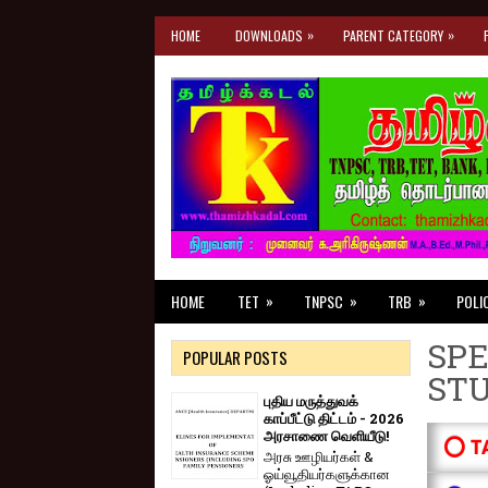
»
»
HOME
DOWNLOADS
PARENT CATEGORY
»
»
»
HOME
TET
TNPSC
TRB
POLI
SPE
POPULAR POSTS
ST
புதிய மருத்துவக்
காப்பீட்டு திட்டம் - 2026
அரசாணை வெளியீடு!
⭕ T
அரசு ஊழியர்கள் &
ஓய்வூதியர்களுக்கான