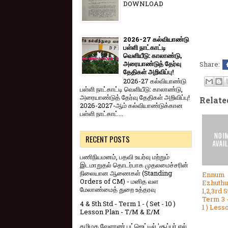
DOWNLOAD
2026-27 கல்வியாண்டு
பள்ளி நாட்காட்டி
வெளியீடு: காலாண்டு,
அரையாண்டுத் தேர்வு
Share:
தேதிகள் அறிவிப்பு!
2026-27 கல்வியாண்டு
பள்ளி நாட்காட்டி வெளியீடு: காலாண்டு,
அரையாண்டுத் தேர்வு தேதிகள் அறிவிப்பு!
Relate
2026-2027-ஆம் கல்வியாண்டுக்கான
பள்ளி நாட்காட்...
RECENT POSTS
பணிநியமனம், பதவி உயர்வு மற்றும்
இடமாறுதல் தொடர்பாக முதலமைச்சரின்
நிலையான ஆணைகள் (Standing
Ennum
Orders of CM) - மனித வள
Ezhuthu
மேலாண்மைத் துறை உத்தரவு
1,2,3rd S
Term 3 -
4 & 5th Std - Term 1 - ( Set - 10 )
1 ) Less
Lesson Plan - T/M & E/M
தமிழக வேளாண் பட்ஜெட்டில் 'சூப்பர் எல்