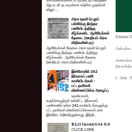
மீது உடன் நடவடிக்கை எடுக்க முதல்வர்
விஜய் ...
அரசு உதவி பெறும்
பள்ளிக்கு நிரந்தர
பணியிடத்திற்கு
கீழ்க்கண்ட ஆசிரியர்கள்
Ennum Ez
தேவை. (ஊதியம் அரசு
விதிகளின்படி)
ஆசிரியர்கள் தேவை அரசு உதவி பெறும்
அன்புள்ள 
பள்ளிக்கு நிரந்தர பணியிடத்திற்கு
கீழ்க்கண்ட ஆசிரியர்கள் தேவை.
மாணவர்கள்
(ஊதியம் அரசு விதிகளின்படி)
நிற வார்த
இஸ்ரோவில் 242
நிர்வாகப் பணி
1 - 3rd 
காலியிடங்கள் -
பட்டதாரிகள்
விண்ணப்பிக்க அழைப்பு
உதவியாளர்,
சுருக்கெழுத்தர் உள்ளிட்ட நிர்வாகப்
பணிகளில் உள்ள 242 காலியிடங்களுக்கு
பட்டதாரிகள் விண்ணப்பிக்கலாம் என
இஸ்ரோ அறிவித்துள்ளது. இந்தி...
B.Lit Incentive G.O
CLICK LINK