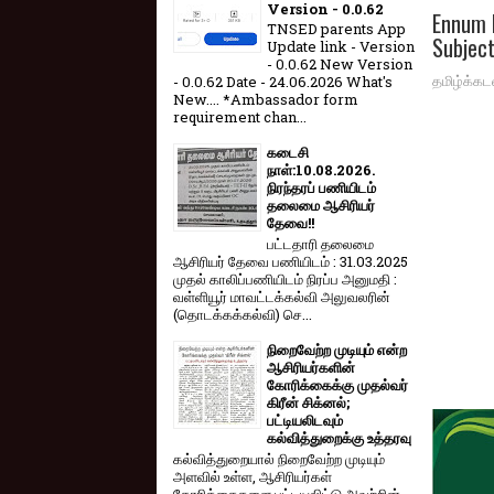
Version - 0.0.62
Ennum E
TNSED parents App
Subject
Update link - Version
- 0.0.62 New Version
தமிழ்க்கட
- 0.0.62 Date - 24.06.2026 What's
New.... *Ambassador form
requirement chan...
கடைசி
நாள்:10.08.2026.
நிரந்தரப் பணியிடம்
தலைமை ஆசிரியர்
தேவை!!
பட்டதாரி தலைமை
ஆசிரியர் தேவை பணியிடம் : 31.03.2025
முதல் காலிப்பணியிடம் நிரப்ப அனுமதி :
வள்ளியூர் மாவட்டக்கல்வி அலுவலரின்
(தொடக்கக்கல்வி) செ...
நிறைவேற்ற முடியும் என்ற
ஆசிரியர்களின்
கோரிக்கைக்கு முதல்வர்
கிரீன் சிக்னல்;
பட்டியலிடவும்
கல்வித்துறைக்கு உத்தரவு
கல்வித்துறையால் நிறைவேற்ற முடியும்
அளவில் உள்ள, ஆசிரியர்கள்
கோரிக்கைகளை பட்டியலிட்டு அவற்றின்