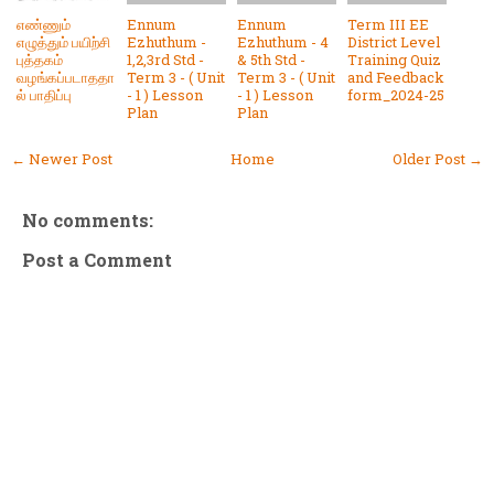
எண்ணும்
Ennum
Ennum
Term III EE
எழுத்தும் பயிற்சி
Ezhuthum -
Ezhuthum - 4
District Level
புத்தகம்
1,2,3rd Std -
& 5th Std -
Training Quiz
வழங்கப்படாததா
Term 3 - ( Unit
Term 3 - ( Unit
and Feedback
ல் பாதிப்பு
- 1 ) Lesson
- 1 ) Lesson
form_2024-25
Plan
Plan
← Newer Post
Home
Older Post →
No comments:
Post a Comment