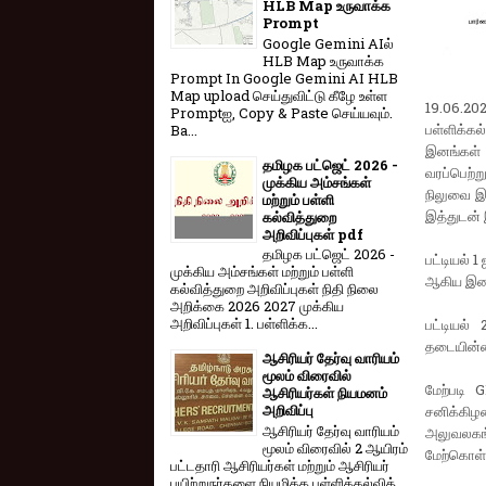
HLB Map உருவாக்க
Prompt
Google Gemini AIல்
HLB Map உருவாக்க
Prompt In Google Gemini AI HLB
Map upload செய்துவிட்டு கீழே உள்ள
19.06.20
Promptஐ, Copy & Paste செய்யவும்.
பள்ளிக்கல
Ba...
இனங்கள் 
தமிழக பட்ஜெட் 2026 -
வரப்பெற்
முக்கிய அம்சங்கள்
நிலுவை இன
மற்றும் பள்ளி
இத்துடன் 
கல்வித்துறை
அறிவிப்புகள் pdf
தமிழக பட்ஜெட் 2026 -
பட்டியல் 
முக்கிய அம்சங்கள் மற்றும் பள்ளி
ஆகிய இனங
கல்வித்துறை அறிவிப்புகள் நிதி நிலை
அறிக்கை 2026 2027 முக்கிய
அறிவிப்புகள் 1. பள்ளிக்க...
பட்டியல்
தடையின்மை
ஆசிரியர் தேர்வு வாரியம்
மூலம் விரைவில்
மேற்படி 
ஆசிரியர்கள் நியமனம்
அறிவிப்பு
சனிக்கி
ஆசிரியர் தேர்வு வாரி​யம்
அலுவலகங்
மூலம் விரை​வில் 2 ஆயிரம்
மேற்கொள்வ
பட்​ட​தாரி ஆசிரியர்​கள் மற்​றும் ஆசிரியர்
பயிற்றுநர்​களை நியமிக்க பள்​ளிக்​கல்​வித்​