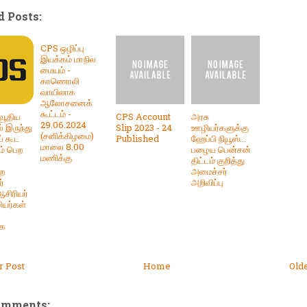
d Posts:
CPS ஒழிப்பு
இயக்கம் மாநில
மையம் -
காணொலி
வாயிலாக
ஆலோசனைக்
கூட்டம் -
்வூதிய
CPS Account
அரசு
29.06.2024
ல் இருந்து
Slip 2023 - 24
ஊழியர்களுக்கு
(சனிக்கிழமை)
ய் கூட
Published
ஹேப்பி நியூஸ்...
மாலை 8.00
ம் பெற
பழைய பென்சன்
மணிக்கு
திட்டம் குறித்து
றை
அமைச்சர்
்
அறிவிப்பு
ஆசிரியர்
யர்கள்
கை
 Post
Home
Old
omments: