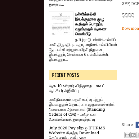
GPF, DCR
துறை ம...
பள்ளிக்கல்வி
👇👇👇👇
இயக்குநராக முழு
கூடுதல் பொறுப்பு
Downloa
வழங்குதல் ஆணை
வெளியீடு.
தமிழ்நாடு பள்ளிக் கல்விப்
பணி திருமதி. ந. லதா, மாநிலக் கல்வியியல்
ஆராய்ச்சி மற்றும் பயிற்சி நிறுவன
இயக்குநர், சென்னை 6 பள்ளிக்கல்வி
இயக்குநர...
RECENT POSTS
ஆக. 10 உள்ளூர் விடுமுறை - மாவட்ட
ஆட்சியர் அறிவிப்பு
பணிநியமனம், பதவி உயர்வு மற்றும்
இடமாறுதல் தொடர்பாக முதலமைச்சரின்
நிலையான ஆணைகள் (Standing
Orders of CM) - மனித வள
மேலாண்மைத் துறை உத்தரவு
Share:
July 2026 Pay slip ஐ IFHRMS
Website லிருந்து Download
செய்யலாம் - வழிமுறை