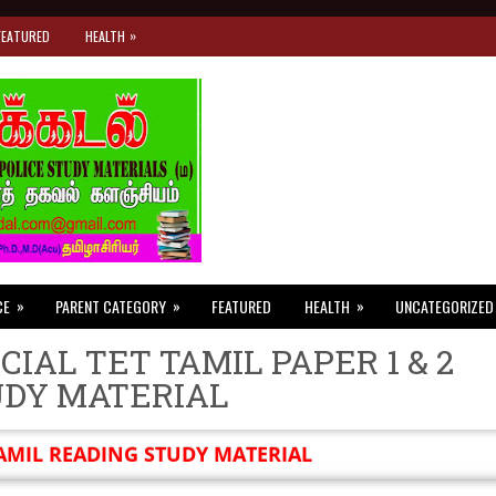
»
FEATURED
HEALTH
»
»
»
CE
PARENT CATEGORY
FEATURED
HEALTH
UNCATEGORIZED
CIAL TET TAMIL PAPER 1 & 2
UDY MATERIAL
AMIL READING STUDY MATERIAL