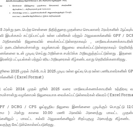
25 அன்று நடைபெற்ற சென்னை நிதித்துறை முதன்மை செயலாளர் அவர்களின் ஆய்வுக்கூ
்வி இயக்ககம் கட்டுப்பாட்டில் உள்ள பள்ளிகள் மற்றும் அலுவலகங்களில் GPF / D
அதிகளவில் நிலுவையில் வைக்கப்பட்டுள்ளதாகவும் , மாநிலயக்கணக்காயரின்
றும் தடையின்மைச்சான்று வழங்காமல் நிலுவை வைக்கப்பட்டுள்ளதாகவும் தெரிவித்த
ங்களை உடன் முடிவு செய்து அறிக்கை சமர்பிக்க அறிவுறுத்தப்பட்டுள்ளது . இதனை
இரண்டு பட்டியல்கள் மற்றும் உரிய அறிவுரைகள் கீழ்கண்டவாறு தெரிவிக்களாகிறது .
1 ஜூலை 2025 முதல் அக்டோபர் 2025 முடிய உள்ள ஓய்வு பெற உள்ள பணியாளர்களின் 
்களின் ( Excel Format )
 2 ஏப்ரல் 2024 முதல் ஜூன் 2025 வரை மாநிலயக்கணக்காயரின் உத்திரவு வரப
ச்சான்று வழங்காமல் நிலுவையாக வைக்கப்பட்டுள்ளவர்கள் விவரம் ( Excel Format
GPF / DCRG / CPS ஓய்வூதிய நிலுவை இனங்களை முடிக்கும் பொருட்டு 12.
ழமை ) அன்று காலை 10.00 மணி அளவில் அனைத்து மாவட்ட முதன்மை
களிலும் , மாவட்ட கல்வி அலுவலங்களிலும் சிறப்புகுழு அமைத்து கீழ்கண
தற்கு கேட்டுக்கொள்ளப்படுகிறது .