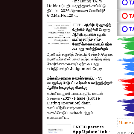
(Including TAPS
⭕ T
Holders) புதிய மருத்துவக் காப்பீட்டு
திட்டம் - 2026 அரசாணை வெளியீடு!
⭕ T
G.O.Ms.No.123 -...
TET - ஆசிரியர் தகுதித்
⭕ T
தேர்வில் தேர்ச்சி பெறாத
ஆசிரியர்களின் பதவி
உயர்வு சார்ந்த எந்த
கோரிக்கைகளையும் ஏற்க
கூடாது-உயர்நீதிமன்றம்
ஆசிரியர் தகுதித் தேர்வில் தேர்ச்சி பெறாத
ஆசிரியர்களின் பதவி உயர்வு சார்ந்த எந்த
கோரிக்கைகளையும் ஏற்க கூடாது-
உயர்நீதிமன்றம் Judgement Copy ...
மக்கள்தொகை கணக்கெடுப்பு - 55
வயதுக்கு மேற்பட்டவர்கள் & மாற்றுத்திறன்
ஆசிரியர்களுக்கு விலக்கு
கன்னியாகுமரி மாவட்டத்தில் மக்கள்
தொகை -2027- Phase (House
Listing Operation) dann
களப்பயிற்சியாளர்களாக-
கணக்கெடுப்பாளர்கள் மற்றும்
கண்காணிப்...
Home
TNSED parents
App Update link -