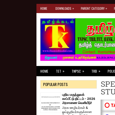
»
»
HOME
DOWNLOADS
PARENT CATEGORY
»
»
»
HOME
TET
TNPSC
TRB
POLI
SPE
POPULAR POSTS
ST
புதிய மருத்துவக்
காப்பீட்டு திட்டம் - 2026
அரசாணை வெளியீடு!
⭕ T
அரசு ஊழியர்கள் &
ஓய்வூதியர்களுக்கான