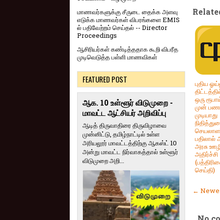
Relate
மாணவர்களுக்கு சீருடை தைக்க அளவு
எடுக்க மாணவர்கள் விபரங்களை EMIS
ல் பதிவேற்றம் செய்தல் -- Director
Proceedings
ஆசிரியர்கள் கண்டித்ததாக கூறி விபரீத
முடிவெடுத்த பள்ளி மாணவிகள்
FEATURED POST
புதிய ஓய
திட்டத்தி
ஒரு ரூபா
ஆக. 10 உள்ளூர் விடுமுறை -
முன் பண
மாவட்ட ஆட்சியர் அறிவிப்பு
முடியாது
நிதித்து
ஆடித் திருவாதிரை திருவிழாவை
செயலாளர
முன்னிட்டு, தமிழ்நாட்டில் உள்ள
பதிலால் 
அரியலூர் மாவட்டத்திற்கு ஆகஸ்ட் 10
அரசு ஊழி
அன்று மாவட்ட நிர்வாகத்தால் உள்ளூர்
அதிர்ச்சி
விடுமுறை அறி...
(பத்திரி
செய்தி)
← Newer
No c