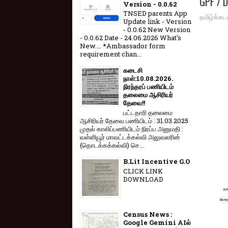
GPF / 
Version - 0.0.62
TNSED parents App
தமிழ்க்கட
Update link - Version
- 0.0.62 New Version
- 0.0.62 Date - 24.06.2026 What's
New.... *Ambassador form
requirement chan...
கடைசி
நாள்:10.08.2026.
நிரந்தரப் பணியிடம்
தலைமை ஆசிரியர்
தேவை!!
பட்டதாரி தலைமை
ஆசிரியர் தேவை பணியிடம் : 31.03.2025
முதல் காலிப்பணியிடம் நிரப்ப அனுமதி :
வள்ளியூர் மாவட்டக்கல்வி அலுவலரின்
(தொடக்கக்கல்வி) செ...
B.Lit Incentive G.O
CLICK LINK
DOWNLOAD
Census News :
Google Gemini AIல்