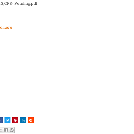
G,CPS- Pending.pdf
d here