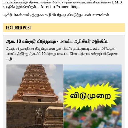
மாணவர்களுக்கு சீருடை தைக்க அளவு எடுக்க மாணவர்கள் விபரங்களை EMIS
ல் பதிவேற்றம் செய்தல் -- Director Proceedings
ஆசிரியர்கள் கண்டித்ததாக கூறி விபரீத முடிவெடுத்த பள்ளி மாணவிகள்
FEATURED POST
ஆக. 10 உள்ளூர் விடுமுறை - மாவட்ட ஆட்சியர் அறிவிப்பு
ஆடித் திருவாதிரை திருவிழாவை முன்னிட்டு, தமிழ்நாட்டில் உள்ள அரியலூர்
மாவட்டத்திற்கு ஆகஸ்ட் 10 அன்று மாவட்ட நிர்வாகத்தால் உள்ளூர் விடுமுறை
அறி...