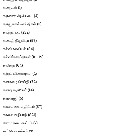
கதைகள்
(1)
கருணை அடிப்படை
(4)
கருவூலகச்செய்திகள்
(3)
கலந்தாய்வு
(232)
கலைத் திருவிழா
(57)
கல்வி உளவியல்
(84)
கல்விச்செய்திகள்
(18319)
கவிதை
(64)
கற்றல் விளைவுகள்
(2)
கனமழை செய்தி
(72)
கனவு ஆசிரியர்
(14)
காமராஜர்
(6)
காலை உணவு திட்டம்
(37)
காலை வழிபாடு
(821)
கிராம சபை கூட்டம்
(2)
கூட்டுறவு சங்கம்
(3)