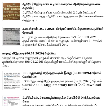
ஆசிரியர் தேர்வு வாரியம் மூலம் விரைவில் ஆசிரியர்கள் நியமனம்
அறிவிப்பு
ஆசிரியர் தேர்வு வாரி​யம் மூலம் விரை​வில் 2 ஆயிரம் பட்​ட​தாரி
ஆசிரியர்​கள் மற்​றும் ஆசிரியர் பயிற்றுநர்​களை நியமிக்க பள்​ளிக்​கல்​
வித்​துறை ம...
கடைசி நாள்:10.08.2026. நிரந்தரப் பணியிடம் தலைமை ஆசிரியர்
தேவை!!
பட்டதாரி தலைமை ஆசிரியர் தேவை பணியிடம் : 31.03.2025
முதல் காலிப்பணியிடம் நிரப்ப அனுமதி : வள்ளியூர் மாவட்டக்கல்வி
அலுவலரின் (தொடக்கக்கல்வி) செ...
உள்ளூர் விடுமுறை (06.08.2026) அறிவிப்பு
உள்ளூர் விடுமுறை திருத்தணி முருகன் கோயில் ஆடி கிருத்திகை விழாவை
முன்னிட்டு நாளை (06.08.2026) திருவள்ளூர் மாவட்டத்திற்கு உள்ளூர் விடுமுறை
அற...
SSLC துணைத் தேர்வு முடிவுகள் இன்று (05.08.2026) பிற்பகல்
வெளியீடு!!!
SSLC துணைத் தேர்வு முடிவுகள் நாளை (05.08.2026) பிற்பகல்
வெளியீடு! SSLC Supplementary Result 👇👇👇 Download
here
ஆசிரியர்கள், அரசு ஊழியர்களுக்கு பேரதிர்ச்சி அளித்த தவெக
அரசு
முந்தைய அரசால் அறிவிக்கப்பட்ட தமிழ்நாடு உறுதிளிக்கப்பட்ட