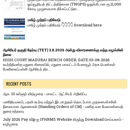
ஓய்வூதியத் திட்டத்திற்கான (TNGPS) ஒதுக்கீடான ரூ.11,000
கோடி முழுமையாக நீக்கப்பட்டுள...
மகிழ் முற்றம் பதிவேடு
மகிழ் முற்றம் பதிவேடு 👇👇👇👇 Download here
ஆசிரியர் தகுதி தேர்வு (TET) 3.8.2026 அன்று விசாரணைக்கு வந்த வழக்கின்
நிலை
HIGH COURT MADURAI BENCH ORDER, DATE:03-08-2026
உயர்நீதிமன்ற மதுரை கிளையில், மதுரை மாவட்டம் பேரையூர் அரசு பெண்கள்
மேனிலைப்பள்ளி ஆசிரியர் திர...
RECENT POSTS
ஆக. 10 உள்ளூர் விடுமுறை - மாவட்ட ஆட்சியர் அறிவிப்பு
பணிநியமனம், பதவி உயர்வு மற்றும் இடமாறுதல் தொடர்பாக முதலமைச்சரின்
நிலையான ஆணைகள் (Standing Orders of CM) - மனித வள மேலாண்மைத்
துறை உத்தரவு
July 2026 Pay slip ஐ IFHRMS Website லிருந்து Download செய்யலாம் -
வழிமுறை