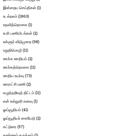
இன்றைய செய்திகள்
(1)
உடல்நலம்
(1863)
உதவித்தொகை
(1)
உபரி பணியிடங்கள்
(2)
உள்ளூர் விடுமுறை
(98)
உறுதிமொழி
(11)
ஊக்க ஊதியம்
(2)
ஊக்கத்தொகை
(11)
ஊதிய உயர்வு
(73)
ஊராட்சி மணி
(2)
எழுத்தறிவுத் திட்டம்
(11)
என் கல்லூரி கனவு
(1)
ஓய்வூதியம்
(41)
ஓய்வூதியர் கையேடு
(2)
கட்டுரை
(57)
கண்ணும் கருத்தும்
(1)