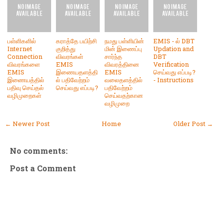
பள்ளிகளில்
கராத்தே பயிற்சி
நமது பள்ளியின்
EMIS - ல் DBT
Internet
குறித்து
மின் இணைப்பு
Updation and
Connection
விவரங்கள்
சார்ந்த
DBT
விவரங்களை
EMIS
விவரத்தினை
Verification
EMIS
இணையதளத்தி
EMIS
செய்வது எப்படி?
இணையத்தில்
ல் பதிவேற்றம்
வலைதளத்தில்
- Instructions
பதிவு செய்தல்
செய்வது எப்படி?
பதிவேற்றம்
வழிமுறைகள்
செய்வதற்கான
வழிமுறை
← Newer Post
Home
Older Post →
No comments:
Post a Comment