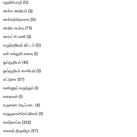
உறுதிமொழி
(11)
ஊக்க ஊதியம்
(2)
ஊக்கத்தொகை
(11)
ஊதிய உயர்வு
(73)
ஊராட்சி மணி
(2)
எழுத்தறிவுத் திட்டம்
(11)
என் கல்லூரி கனவு
(1)
ஓய்வூதியம்
(41)
ஓய்வூதியர் கையேடு
(2)
கட்டுரை
(57)
கண்ணும் கருத்தும்
(1)
கதைகள்
(1)
கருணை அடிப்படை
(4)
கருவூலகச்செய்திகள்
(3)
கலந்தாய்வு
(232)
கலைத் திருவிழா
(57)