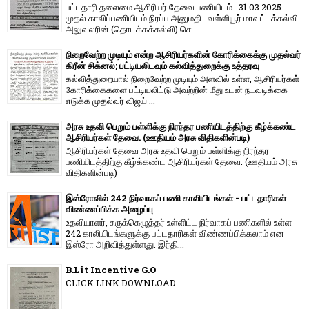
பட்டதாரி தலைமை ஆசிரியர் தேவை பணியிடம் : 31.03.2025
முதல் காலிப்பணியிடம் நிரப்ப அனுமதி : வள்ளியூர் மாவட்டக்கல்வி
அலுவலரின் (தொடக்கக்கல்வி) செ...
நிறைவேற்ற முடியும் என்ற ஆசிரியர்களின் கோரிக்கைக்கு முதல்வர்
கிரீன் சிக்னல்; பட்டியலிடவும் கல்வித்துறைக்கு உத்தரவு
கல்வித்துறையால் நிறைவேற்ற முடியும் அளவில் உள்ள, ஆசிரியர்கள்
கோரிக்கைகளை பட்டியலிட்டு அவற்றின் மீது உடன் நடவடிக்கை
எடுக்க முதல்வர் விஜய் ...
அரசு உதவி பெறும் பள்ளிக்கு நிரந்தர பணியிடத்திற்கு கீழ்க்கண்ட
ஆசிரியர்கள் தேவை. (ஊதியம் அரசு விதிகளின்படி)
ஆசிரியர்கள் தேவை அரசு உதவி பெறும் பள்ளிக்கு நிரந்தர
பணியிடத்திற்கு கீழ்க்கண்ட ஆசிரியர்கள் தேவை. (ஊதியம் அரசு
விதிகளின்படி)
இஸ்ரோவில் 242 நிர்வாகப் பணி காலியிடங்கள் - பட்டதாரிகள்
விண்ணப்பிக்க அழைப்பு
உதவியாளர், சுருக்கெழுத்தர் உள்ளிட்ட நிர்வாகப் பணிகளில் உள்ள
242 காலியிடங்களுக்கு பட்டதாரிகள் விண்ணப்பிக்கலாம் என
இஸ்ரோ அறிவித்துள்ளது. இந்தி...
B.Lit Incentive G.O
CLICK LINK DOWNLOAD