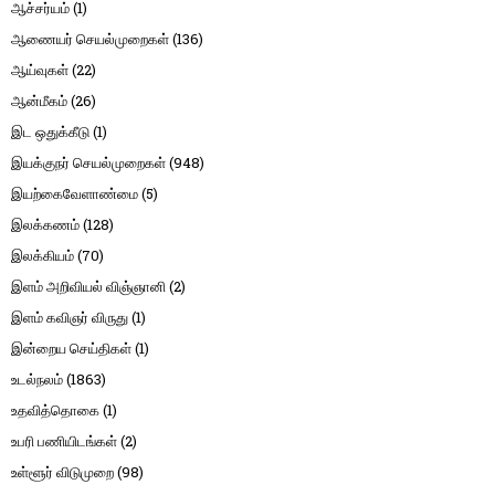
ஆச்சர்யம்
(1)
ஆணையர் செயல்முறைகள்
(136)
ஆய்வுகள்
(22)
ஆன்மீகம்
(26)
இட ஒதுக்கீடு
(1)
இயக்குநர் செயல்முறைகள்
(948)
இயற்கைவேளாண்மை
(5)
இலக்கணம்
(128)
இலக்கியம்
(70)
இளம் அறிவியல் விஞ்ஞானி
(2)
இளம் கவிஞர் விருது
(1)
இன்றைய செய்திகள்
(1)
உடல்நலம்
(1863)
உதவித்தொகை
(1)
உபரி பணியிடங்கள்
(2)
உள்ளூர் விடுமுறை
(98)