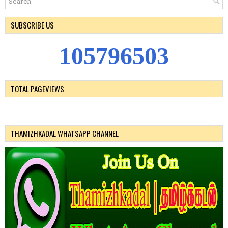
SUBSCRIBE US
1
0
5
7
9
6
5
0
3
TOTAL PAGEVIEWS
THAMIZHKADAL WHATSAPP CHANNEL