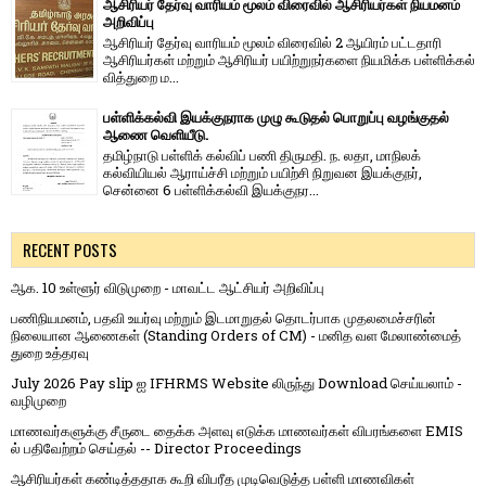
ஆசிரியர் தேர்வு வாரியம் மூலம் விரைவில் ஆசிரியர்கள் நியமனம்
அறிவிப்பு
ஆசிரியர் தேர்வு வாரி​யம் மூலம் விரை​வில் 2 ஆயிரம் பட்​ட​தாரி
ஆசிரியர்​கள் மற்​றும் ஆசிரியர் பயிற்றுநர்​களை நியமிக்க பள்​ளிக்​கல்​
வித்​துறை ம...
பள்ளிக்கல்வி இயக்குநராக முழு கூடுதல் பொறுப்பு வழங்குதல்
ஆணை வெளியீடு.
தமிழ்நாடு பள்ளிக் கல்விப் பணி திருமதி. ந. லதா, மாநிலக்
கல்வியியல் ஆராய்ச்சி மற்றும் பயிற்சி நிறுவன இயக்குநர்,
சென்னை 6 பள்ளிக்கல்வி இயக்குநர...
RECENT POSTS
ஆக. 10 உள்ளூர் விடுமுறை - மாவட்ட ஆட்சியர் அறிவிப்பு
பணிநியமனம், பதவி உயர்வு மற்றும் இடமாறுதல் தொடர்பாக முதலமைச்சரின்
நிலையான ஆணைகள் (Standing Orders of CM) - மனித வள மேலாண்மைத்
துறை உத்தரவு
July 2026 Pay slip ஐ IFHRMS Website லிருந்து Download செய்யலாம் -
வழிமுறை
மாணவர்களுக்கு சீருடை தைக்க அளவு எடுக்க மாணவர்கள் விபரங்களை EMIS
ல் பதிவேற்றம் செய்தல் -- Director Proceedings
ஆசிரியர்கள் கண்டித்ததாக கூறி விபரீத முடிவெடுத்த பள்ளி மாணவிகள்