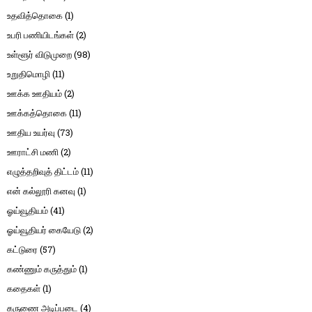
உதவித்தொகை
(1)
உபரி பணியிடங்கள்
(2)
உள்ளூர் விடுமுறை
(98)
உறுதிமொழி
(11)
ஊக்க ஊதியம்
(2)
ஊக்கத்தொகை
(11)
ஊதிய உயர்வு
(73)
ஊராட்சி மணி
(2)
எழுத்தறிவுத் திட்டம்
(11)
என் கல்லூரி கனவு
(1)
ஓய்வூதியம்
(41)
ஓய்வூதியர் கையேடு
(2)
கட்டுரை
(57)
கண்ணும் கருத்தும்
(1)
கதைகள்
(1)
கருணை அடிப்படை
(4)