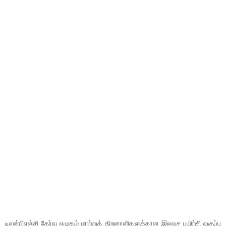
டிஎன்​பிஎஸ்சி தேர்வு எழுதும் மாற்​றுத் திற​னாளி​களுக்​கான இலவச பயிற்சி வகுப்​பு​