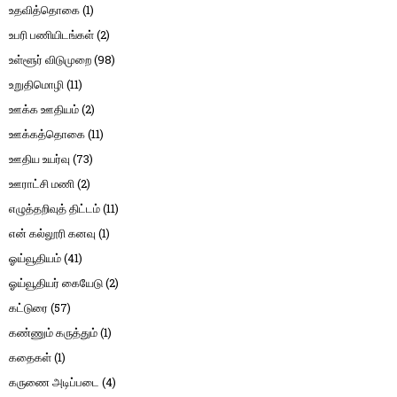
உதவித்தொகை
(1)
உபரி பணியிடங்கள்
(2)
உள்ளூர் விடுமுறை
(98)
உறுதிமொழி
(11)
ஊக்க ஊதியம்
(2)
ஊக்கத்தொகை
(11)
ஊதிய உயர்வு
(73)
ஊராட்சி மணி
(2)
எழுத்தறிவுத் திட்டம்
(11)
என் கல்லூரி கனவு
(1)
ஓய்வூதியம்
(41)
ஓய்வூதியர் கையேடு
(2)
கட்டுரை
(57)
கண்ணும் கருத்தும்
(1)
கதைகள்
(1)
கருணை அடிப்படை
(4)