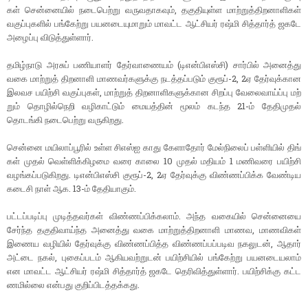
கள் சென்​னை​யில் நடை​பெற்று வருவ​தாக​வும், தகு​தி​யுள்ள மாற்​றுத்திற​னாளி​கள்
வகுப்​பு​களில் பங்​கேற்று பயனடை​யு​மாறும் மாவட்ட ஆட்​சி​யர் ரஷ்மி சித்​தார்த் ஜகடே
அழைப்பு விடுத்​துள்​ளார்.
தமிழ்​நாடு அரசுப் பணி​யாளர் தேர்​வாணை​யம் (டிஎன்​பிஎஸ்​சி) சார்​பில் அனைத்து
வகை மாற்​றுத் திற​னாளி மாணவர்​களுக்கு நடத்தப்​படும் குரூப்​-2, 2ஏ தேர்​வுக்​கான
இலவச பயிற்சி வகுப்​பு​கள், மாற்​றுத் திற​னாளி​களுக்​கான சிறப்பு வேலை​வாய்ப்பு மற்​
றும் தொழில்​நெறி வழி​காட்​டும் மையத்​தின் மூலம் கடந்த 21-ம் தேதி​முதல்
தொடங்கி நடை​பெற்று வரு​கிறது.
சென்னை மயி​லாப்​பூரில் உள்ள சிஎஸ்ஐ காது கேளாதோர் மேல்​நிலைப் பள்​ளி​யில் திங்​
கள் முதல் வெள்​ளிக்​கிழமை வரை காலை 10 முதல் மதி​யம் 1 மணிவரை பயிற்சி
வழங்​கப்​படு​கிறது. டிஎன்​பிஎஸ்சி குரூப்​-2, 2ஏ தேர்​வுக்கு விண்​ணப்​பிக்க வேண்​டிய
கடைசி நாள் ஆக. 13-ம் தேதி​யாகும்.
பட்​டப்​படிப்பு முடித்​தவர்​கள் விண்​ணப்​பிக்​கலாம். அந்த வகை​யில் சென்​னையை
சேர்ந்த தகு​தி​வாய்ந்த அனைத்து வகை மாற்றுத்திற​னாளி மாணவ, மாணவி​கள்
இணைய வழி​யில் தேர்​வுக்கு விண்​ணப்​பித்த விண்​ணப்​பப்​படிவ நகலுடன், ஆதார்
அட்டை நகல், புகைப்​படம் ஆகிய​வற்​றுடன் பயிற்​சி​யில் பங்​கேற்று பயனடைய​லாம்
என மாவட்ட ஆட்​சி​யர் ரஷ்மி சித்​தார்த் ஜகடே தெரி​வித்​துள்​ளார். பயிற்​சிக்கு கட்​ட​
ணமில்​லை என்​பது குறிப்​பிடத்​தக்​கது.