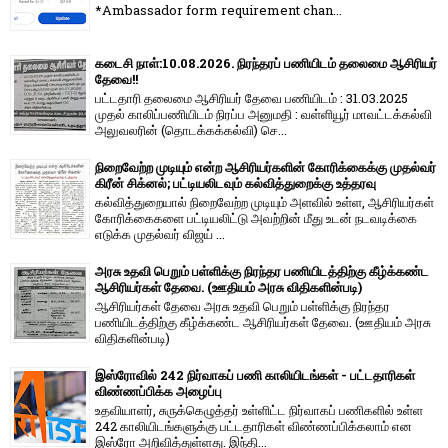
*Ambassador form requirement chan...
கடைசி நாள்:10.08.2026. நிரந்தரப் பணியிடம் தலைமை ஆசிரியர்
தேவை!!
பட்டதாரி தலைமை ஆசிரியர் தேவை பணியிடம் : 31.03.2025
முதல் காலிப்பணியிடம் நிரப்ப அனுமதி : வள்ளியூர் மாவட்டக்கல்வி
அலுவலரின் (தொடக்கக்கல்வி) செ...
நிறைவேற்ற முடியும் என்ற ஆசிரியர்களின் கோரிக்கைக்கு முதல்வர்
கிரீன் சிக்னல்; பட்டியலிடவும் கல்வித்துறைக்கு உத்தரவு
கல்வித்துறையால் நிறைவேற்ற முடியும் அளவில் உள்ள, ஆசிரியர்கள்
கோரிக்கைகளை பட்டியலிட்டு அவற்றின் மீது உடன் நடவடிக்கை
எடுக்க முதல்வர் விஜய் ...
அரசு உதவி பெறும் பள்ளிக்கு நிரந்தர பணியிடத்திற்கு கீழ்க்கண்ட
ஆசிரியர்கள் தேவை. (ஊதியம் அரசு விதிகளின்படி)
ஆசிரியர்கள் தேவை அரசு உதவி பெறும் பள்ளிக்கு நிரந்தர
பணியிடத்திற்கு கீழ்க்கண்ட ஆசிரியர்கள் தேவை. (ஊதியம் அரசு
விதிகளின்படி)
இஸ்ரோவில் 242 நிர்வாகப் பணி காலியிடங்கள் - பட்டதாரிகள்
விண்ணப்பிக்க அழைப்பு
உதவியாளர், சுருக்கெழுத்தர் உள்ளிட்ட நிர்வாகப் பணிகளில் உள்ள
242 காலியிடங்களுக்கு பட்டதாரிகள் விண்ணப்பிக்கலாம் என
இஸ்ரோ அறிவித்துள்ளது. இந்தி...