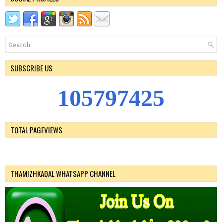
SUBSCRIBE US
1
0
5
7
9
7
4
2
5
TOTAL PAGEVIEWS
THAMIZHKADAL WHATSAPP CHANNEL