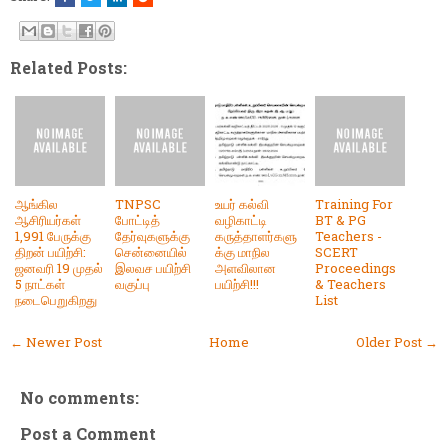
Related Posts:
ஆங்கில
TNPSC
உயர் கல்வி
Training For
ஆசிரியர்கள்
போட்டித்
வழிகாட்டி
BT & PG
1,991 பேருக்கு
தேர்வுகளுக்கு
கருத்தாளர்களு
Teachers -
திறன் பயிற்சி:
சென்னையில்
க்கு மாநில
SCERT
ஜனவரி 19 முதல்
இலவச பயிற்சி
அளவிலான
Proceedings
5 நாட்கள்
வகுப்பு
பயிற்சி!!!
& Teachers
நடைபெறுகிறது
List
← Newer Post
Home
Older Post →
No comments:
Post a Comment