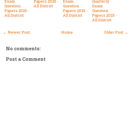
Exam
Papers 2025 -
Exam
Quarterly
Question
All District
Question
Exam
Papers 2025 -
Papers 2025 -
Question
All District
All District
Papers 2025 -
All District
← Newer Post
Home
Older Post →
No comments:
Post a Comment