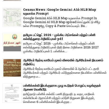
Census News : Google Gemini AIல் HLB Map
உருவாக்க Prompt
Google Gemini AIல் HLB Map உருவாக்க Prompt In
Google Gemini AI HLB Map upload செய்துவிட்டு கீழே
உள்ள Promptஐ, Copy & Paste செய்யவும். Ba...
தமிழக பட்ஜெட் 2026 - முக்கிய அம்சங்கள் மற்றும் பள்ளி
கல்வித்துறை அறிவிப்புகள் pdf
தமிழக பட்ஜெட் 2026 - முக்கிய அம்சங்கள் மற்றும் பள்ளி
கல்வித்துறை அறிவிப்புகள் நிதி நிலை அறிக்கை 2026 2027
முக்கிய அறிவிப்புகள் 1. பள்ளிக்க...
ஆசிரியர் தேர்வு வாரியம் மூலம் விரைவில் ஆசிரியர்கள் நியமனம்
அறிவிப்பு
ஆசிரியர் தேர்வு வாரி​யம் மூலம் விரை​வில் 2 ஆயிரம் பட்​ட​தாரி
ஆசிரியர்​கள் மற்​றும் ஆசிரியர் பயிற்றுநர்​களை நியமிக்க பள்​ளிக்​கல்​
வித்​துறை ம...
பள்ளிக்கல்வி இயக்குநராக முழு கூடுதல் பொறுப்பு வழங்குதல்
ஆணை வெளியீடு.
தமிழ்நாடு பள்ளிக் கல்விப் பணி திருமதி. ந. லதா, மாநிலக்
கல்வியியல் ஆராய்ச்சி மற்றும் பயிற்சி நிறுவன இயக்குநர்,
சென்னை 6 பள்ளிக்கல்வி இயக்குநர...