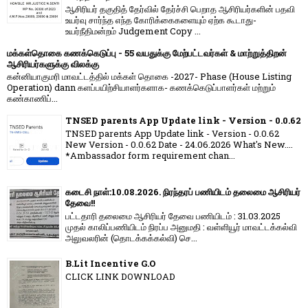
ஆசிரியர் தகுதித் தேர்வில் தேர்ச்சி பெறாத ஆசிரியர்களின் பதவி
உயர்வு சார்ந்த எந்த கோரிக்கைகளையும் ஏற்க கூடாது-
உயர்நீதிமன்றம் Judgement Copy ...
மக்கள்தொகை கணக்கெடுப்பு - 55 வயதுக்கு மேற்பட்டவர்கள் & மாற்றுத்திறன்
ஆசிரியர்களுக்கு விலக்கு
கன்னியாகுமரி மாவட்டத்தில் மக்கள் தொகை -2027- Phase (House Listing
Operation) dann களப்பயிற்சியாளர்களாக- கணக்கெடுப்பாளர்கள் மற்றும்
கண்காணிப்...
TNSED parents App Update link - Version - 0.0.62
TNSED parents App Update link - Version - 0.0.62
New Version - 0.0.62 Date - 24.06.2026 What's New....
*Ambassador form requirement chan...
கடைசி நாள்:10.08.2026. நிரந்தரப் பணியிடம் தலைமை ஆசிரியர்
தேவை!!
பட்டதாரி தலைமை ஆசிரியர் தேவை பணியிடம் : 31.03.2025
முதல் காலிப்பணியிடம் நிரப்ப அனுமதி : வள்ளியூர் மாவட்டக்கல்வி
அலுவலரின் (தொடக்கக்கல்வி) செ...
B.Lit Incentive G.O
CLICK LINK DOWNLOAD