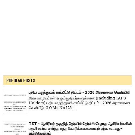
POPULAR POSTS
புதிய மருத்துவக் காப்பீட்டு திட்டம் - 2026 அரசாணை வெளியீடு!
அரசு ஊழியர்கள் & ஓய்வூதியர்களுக்கான (Including TAPS
Holders) புதிய மருத்துவக் காப்பீட்டு திட்டம் - 2026 அரசாணை
வெளியீடு! G.O.Ms.No.123 -...
TET - ஆசிரியர் தகுதித் தேர்வில் தேர்ச்சி பெறாத ஆசிரியர்களின்
பதவி உயர்வு சார்ந்த எந்த கோரிக்கைகளையும் ஏற்க கூடாது-
உயர்நீதிமன்றம்