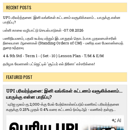
RECENT POSTS
UPI பரிவர்த்தனை: இனி வங்கிகள் கட்டணம் வசூலிக்கலாம்... யாருக்கு என்ன
பாதிப்பு?
பள்ளி காலை வழிபாட்டு செயல்பாடுகள் -07.08.2026
பணிநியமனம், பதவி உயர்வு மற்றும் இடமாறுதல் தொடர்பாக முதலமைச்சரின்
நிலையான ஆணைகள் (Standing Orders of CM) - மனித வள மேலாண்மைத்
துறை உத்தரவு
4 & 5th Std - Term 1 - ( Set - 10 ) Lesson Plan - T/M & E/M
தமிழக வேளாண் பட்ஜெட்டில் 'சூப்பர் எல் நினோ' எச்சரிக்கை!
FEATURED POST
UPI பரிவர்த்தனை: இனி வங்கிகள் கட்டணம் வசூலிக்கலாம்...
யாருக்கு என்ன பாதிப்பு?
` யுபிஐ மூலம் ரூ.2,000-க்கு மேல் மேற்​கொள்​ளப்​படும் வணி​கப் பரிவர்த்​தனை​
களுக்கு 0.25% முதல் 0.4% வரை கட்​ட​ணம் (எம்​டிஆர் - வணி​கர் தள்​ளு...