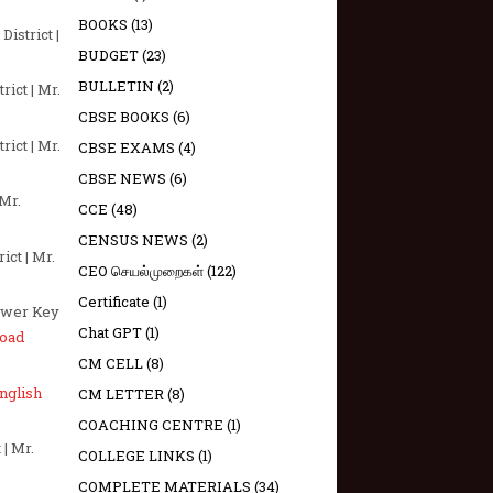
BOOKS
(13)
istrict |
BUDGET
(23)
BULLETIN
(2)
ict | Mr.
CBSE BOOKS
(6)
ict | Mr.
CBSE EXAMS
(4)
CBSE NEWS
(6)
 Mr.
CCE
(48)
CENSUS NEWS
(2)
ict | Mr.
CEO செயல்முறைகள்
(122)
Certificate
(1)
nswer Key
Chat GPT
(1)
oad
CM CELL
(8)
nglish
CM LETTER
(8)
COACHING CENTRE
(1)
 | Mr.
COLLEGE LINKS
(1)
COMPLETE MATERIALS
(34)