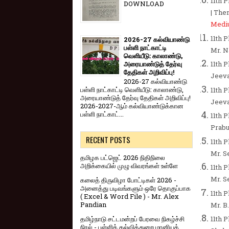
11th 
DOWNLOAD
| Then
Medi
11th 
2026-27 கல்வியாண்டு
பள்ளி நாட்காட்டி
Mr. N
வெளியீடு: காலாண்டு,
அரையாண்டுத் தேர்வு
11th 
தேதிகள் அறிவிப்பு!
Jeeva
2026-27 கல்வியாண்டு
பள்ளி நாட்காட்டி வெளியீடு: காலாண்டு,
11th 
அரையாண்டுத் தேர்வு தேதிகள் அறிவிப்பு!
Jeeva
2026-2027-ஆம் கல்வியாண்டுக்கான
பள்ளி நாட்காட்...
11th P
Prabu
RECENT POSTS
11th 
Mr. S
தமிழக பட்ஜெட் 2026 நிதிநிலை
அறிக்கையில் முழு விவரங்கள் உள்ளே
11th 
Mr. S
கலைத் திருவிழா போட்டிகள் 2026 -
அனைத்து படிவங்களும் ஒரே தொகுப்பாக
11th 
( Excel & Word File ) - Mr. Alex
Pandian
Mr. B.
தமிழ்நாடு சட்டமன்றப் பேரவை நிகழ்ச்சி
11th 
நிரல் - பள்ளிக் கல்வித்துறை மானியக்