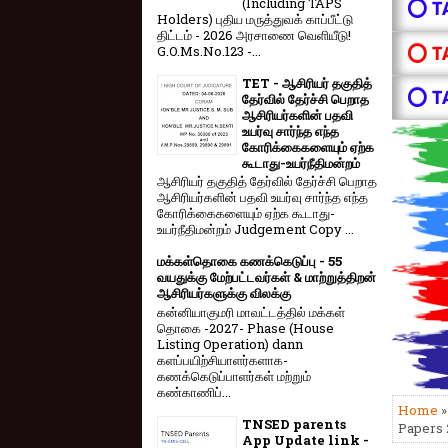
(Including TAPS
⭕ T
Holders) புதிய மருத்துவக் காப்பீட்டு
திட்டம் - 2026 அரசாணை வெளியீடு!
⭕ T
G.O.Ms.No.123 -...
TET - ஆசிரியர் தகுதித்
⭕ T
தேர்வில் தேர்ச்சி பெறாத
ஆசிரியர்களின் பதவி
உயர்வு சார்ந்த எந்த
கோரிக்கைகளையும் ஏற்க
கூடாது-உயர்நீதிமன்றம்
ஆசிரியர் தகுதித் தேர்வில் தேர்ச்சி பெறாத
ஆசிரியர்களின் பதவி உயர்வு சார்ந்த எந்த
கோரிக்கைகளையும் ஏற்க கூடாது-
உயர்நீதிமன்றம் Judgement Copy ...
மக்கள்தொகை கணக்கெடுப்பு - 55
வயதுக்கு மேற்பட்டவர்கள் & மாற்றுத்திறன்
ஆசிரியர்களுக்கு விலக்கு
கன்னியாகுமரி மாவட்டத்தில் மக்கள்
தொகை -2027- Phase (House
Listing Operation) dann
களப்பயிற்சியாளர்களாக-
கணக்கெடுப்பாளர்கள் மற்றும்
கண்காணிப்...
Home
TNSED parents
Papers 2
App Update link -