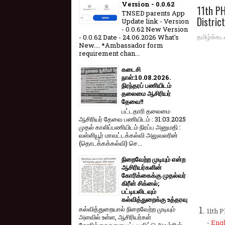
Version - 0.0.62
11th P
TNSED parents App
District
Update link - Version
- 0.0.62 New Version
தமிழ்க்கட
- 0.0.62 Date - 24.06.2026 What's
New.... *Ambassador form
requirement chan...
கடைசி
நாள்:10.08.2026.
நிரந்தரப் பணியிடம்
தலைமை ஆசிரியர்
தேவை!!
பட்டதாரி தலைமை
ஆசிரியர் தேவை பணியிடம் : 31.03.2025
முதல் காலிப்பணியிடம் நிரப்ப அனுமதி :
வள்ளியூர் மாவட்டக்கல்வி அலுவலரின்
(தொடக்கக்கல்வி) செ...
நிறைவேற்ற முடியும் என்ற
ஆசிரியர்களின்
கோரிக்கைக்கு முதல்வர்
கிரீன் சிக்னல்;
பட்டியலிடவும்
கல்வித்துறைக்கு உத்தரவு
கல்வித்துறையால் நிறைவேற்ற முடியும்
11th 
அளவில் உள்ள, ஆசிரியர்கள்
-
Eng
கோரிக்கைகளை பட்டியலிட்டு அவற்றின்