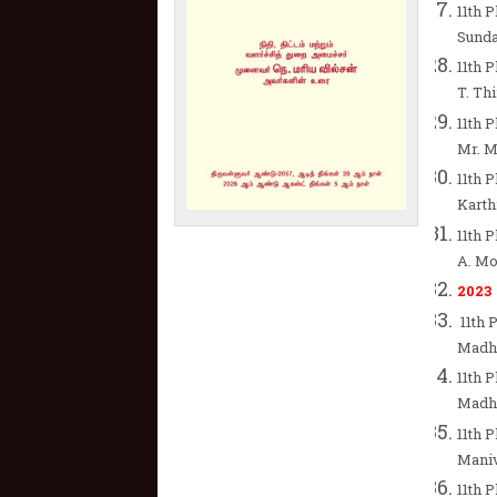
11th P
Sunda
11th 
T. Th
11th 
Mr. M
11th P
Karth
11th 
A. M
2023
11th P
Madh
11th P
Madh
11th 
Mani
11th 