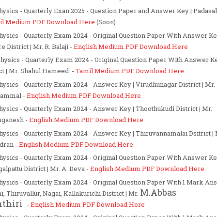
Physics - Quarterly Exan 2025 - Question Paper and Answer Key | Padasa
il Medium PDF Download Here
(Soon)
Physics - Quarterly Exam 2024 - Original Question Paper With Answer Ke
e District | Mr. R. Balaji -
English Medium PDF Download Here
Physics - Quarterly Exam 2024 - Original Question Paper With Answer Ke
ict | Mr. Shahul Hameed -
Tamil Medium PDF Download Here
Physics - Quarterly Exam 2024 - Answer Key | Virudhunagar District | Mr.
iammal -
English Medium PDF Download Here
Physics - Quarterly Exam 2024 - Answer Key | Thoothukudi District | Mr.
uganesh -
English Medium PDF Download Here
Physics - Quarterly Exam 2024 - Answer Key | Thiruvannamalai Dsitrict | 
dran -
English Medium PDF Download Here
Physics - Quarterly Exam 2024 - Original Question Paper With Answer Ke
lpattu District | Mr. A. Deva -
English Medium PDF Download Here
Physics - Quarterly Exam 2024 - Original Question Paper With 1 Mark A
M.Abbas
i, Thiruvallur, Nagai, Kallakurichi District | Mr.
thiri
-
English Medium PDF Download Here