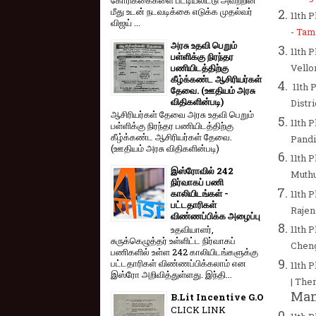
மீது உடன் நடவடிக்கை எடுக்க முதல்வர்
11th 
விஜய் ...
-
Tam
அரசு உதவி பெறும்
11th 
பள்ளிக்கு நிரந்தர
பணியிடத்திற்கு
Vellor
கீழ்க்கண்ட ஆசிரியர்கள்
11th 
தேவை. (ஊதியம் அரசு
விதிகளின்படி)
Distr
ஆசிரியர்கள் தேவை அரசு உதவி பெறும்
11th 
பள்ளிக்கு நிரந்தர பணியிடத்திற்கு
கீழ்க்கண்ட ஆசிரியர்கள் தேவை.
Pand
(ஊதியம் அரசு விதிகளின்படி)
11th 
இஸ்ரோவில் 242
Muth
நிர்வாகப் பணி
காலியிடங்கள் -
11th 
பட்டதாரிகள்
Rajen
விண்ணப்பிக்க அழைப்பு
உதவியாளர்,
11th 
சுருக்கெழுத்தர் உள்ளிட்ட நிர்வாகப்
Chenga
பணிகளில் உள்ள 242 காலியிடங்களுக்கு
பட்டதாரிகள் விண்ணப்பிக்கலாம் என
11th 
இஸ்ரோ அறிவித்துள்ளது. இந்தி...
| Then
Man
B.Lit Incentive G.O
CLICK LINK