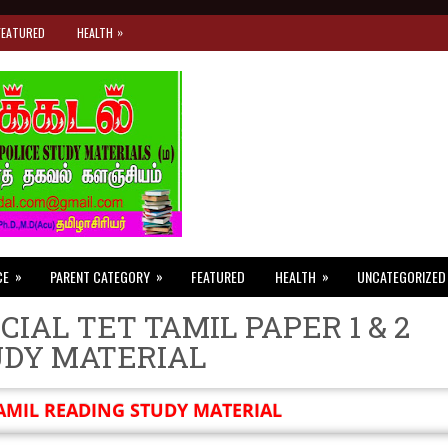
»
FEATURED
HEALTH
»
»
»
CE
PARENT CATEGORY
FEATURED
HEALTH
UNCATEGORIZED
CIAL TET TAMIL PAPER 1 & 2
UDY MATERIAL
AMIL READING STUDY MATERIAL