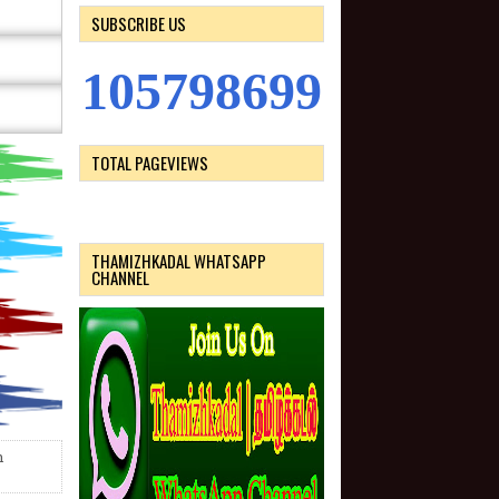
SUBSCRIBE US
1
0
5
7
9
8
6
9
9
TOTAL PAGEVIEWS
THAMIZHKADAL WHATSAPP
CHANNEL
n