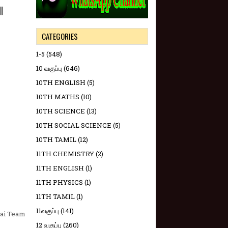
l
CATEGORIES
1-5
(548)
10 வகுப்பு
(646)
10TH ENGLISH
(5)
10TH MATHS
(10)
10TH SCIENCE
(13)
10TH SOCIAL SCIENCE
(5)
10TH TAMIL
(12)
11TH CHEMISTRY
(2)
11TH ENGLISH
(1)
11TH PHYSICS
(1)
11TH TAMIL
(1)
11வகுப்பு
(141)
lai Team
12 வகுப்பு
(260)