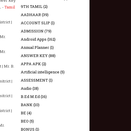
nswer Key
i
9TH TAMIL
(2)
-
Tamil
AADHAAR
(39)
trict |
ACCOUNT SLIP
(1)
ADMISSION
(79)
 Mr.
Android Apps
(162)
Annual Planner
(1)
 Mr.
ANSWER KEY
(88)
APPA APK
(2)
 | Mr. B.
Artificial intelligence
(5)
ASSESSMENT
(1)
trict |
Audio
(18)
trict |
B.Ed M.Ed
(16)
BANK
(10)
trict |
BE
(4)
BEO
(5)
Mr.
BONUS
(1)