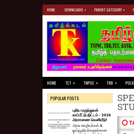
»
»
HOME
DOWNLOADS
PARENT CATEGORY
»
»
»
HOME
TET
TNPSC
TRB
POLI
SPE
POPULAR POSTS
ST
புதிய மருத்துவக்
காப்பீட்டு திட்டம் - 2026
அரசாணை வெளியீடு!
⭕ T
அரசு ஊழியர்கள் &
ஓய்வூதியர்களுக்கான