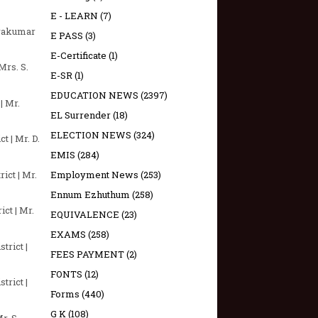
E - LEARN
(7)
Sivakumar
E PASS
(3)
E-Certificate
(1)
Mrs. S.
E-SR
(1)
EDUCATION NEWS
(2397)
| Mr.
EL Surrender
(18)
ELECTION NEWS
(324)
t | Mr. D.
EMIS
(284)
ict | Mr.
Employment News
(253)
Ennum Ezhuthum
(258)
ct | Mr.
EQUIVALENCE
(23)
EXAMS
(258)
trict |
FEES PAYMENT
(2)
FONTS
(12)
trict |
Forms
(440)
G K
(108)
r. S.