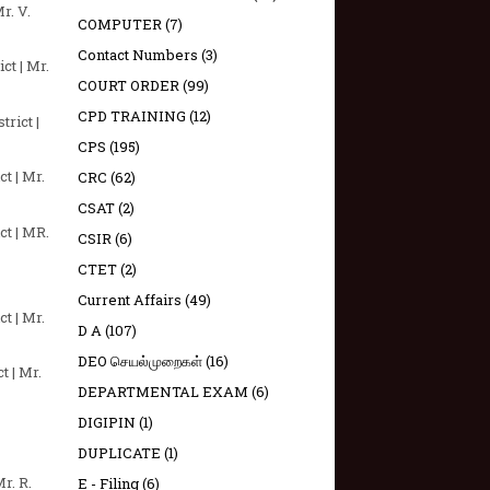
r. V.
COMPUTER
(7)
Contact Numbers
(3)
ct | Mr.
COURT ORDER
(99)
CPD TRAINING
(12)
rict |
CPS
(195)
t | Mr.
CRC
(62)
CSAT
(2)
ct | MR.
CSIR
(6)
CTET
(2)
Current Affairs
(49)
t | Mr.
D A
(107)
DEO செயல்முறைகள்
(16)
t | Mr.
DEPARTMENTAL EXAM
(6)
DIGIPIN
(1)
DUPLICATE
(1)
r. R.
E - Filing
(6)