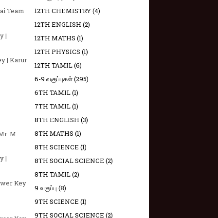
12TH CHEMISTRY
(4)
lai Team
12TH ENGLISH
(2)
y |
12TH MATHS
(1)
12TH PHYSICS
(1)
y | Karur
12TH TAMIL
(6)
6-9 வகுப்புகள்
(295)
6TH TAMIL
(1)
7TH TAMIL
(1)
8TH ENGLISH
(3)
8TH MATHS
(1)
Mr. M.
8TH SCIENCE
(1)
y |
8TH SOCIAL SCIENCE
(2)
8TH TAMIL
(2)
nswer Key
9 வகுப்பு
(8)
9TH SCIENCE
(1)
9TH SOCIAL SCIENCE
(2)