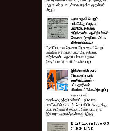
மீது உடன் நடவடிக்கை எடுக்க முதல்வர்
விஜய் ...
அரசு உதவி பெறும்
பள்ளிக்கு நிரந்தர
பணியிடத்திற்கு
கீழ்க்கண்ட ஆசிரியர்கள்
தேவை. (ஊதியம் அரசு
விதிகளின்படி)
ஆசிரியர்கள் தேவை அரசு உதவி பெறும்
பள்ளிக்கு நிரந்தர பணியிடத்திற்கு
கீழ்க்கண்ட ஆசிரியர்கள் தேவை.
(ஊதியம் அரசு விதிகளின்படி)
இஸ்ரோவில் 242
நிர்வாகப் பணி
காலியிடங்கள் -
பட்டதாரிகள்
விண்ணப்பிக்க அழைப்பு
உதவியாளர்,
சுருக்கெழுத்தர் உள்ளிட்ட நிர்வாகப்
பணிகளில் உள்ள 242 காலியிடங்களுக்கு
பட்டதாரிகள் விண்ணப்பிக்கலாம் என
இஸ்ரோ அறிவித்துள்ளது. இந்தி...
B.Lit Incentive G.O
CLICK LINK