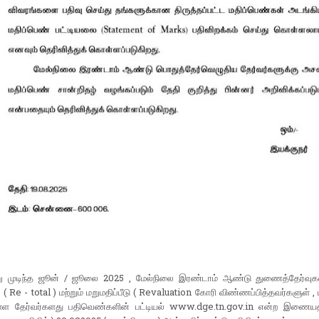
ு முடிந்த ஜூன் / ஜூலை 2025 , மேல்நிலை இரண்டாம் ஆண்டு துணைத்தேர்வுகள
் ( Re - total ) மற்றும் மறுமதிப்பீடு ( Revaluation கோரி விண்ணப்பித்தவர்களுள் ,
உள்ள தேர்வர்களது பதிவெண்களின் பட்டியல் www.dge.tn.gov.in என்ற இணையத