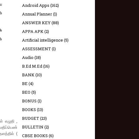
Android Apps
(162)
Annual Planner
(1)
ANSWER KEY
(88)
APPA APK
(2)
Artificial intelligence
(5)
ASSESSMENT
(1)
Audio
(18)
B.Ed M.Ed
(16)
BANK
(10)
BE
(4)
BEO
(5)
BONUS
(1)
BOOKS
(13)
BUDGET
(23)
் எழுதி ,
BULLETIN
(2)
 மதிப்பெண்
ளத்தில் (
CBSE BOOKS
(6)