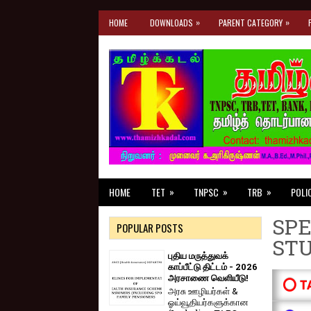
»
»
HOME
DOWNLOADS
PARENT CATEGORY
»
»
»
HOME
TET
TNPSC
TRB
POLI
SPE
POPULAR POSTS
ST
புதிய மருத்துவக்
காப்பீட்டு திட்டம் - 2026
அரசாணை வெளியீடு!
⭕ T
அரசு ஊழியர்கள் &
ஓய்வூதியர்களுக்கான