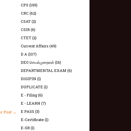
CPS
(195)
CRC
(62)
CSAT
(2)
CSIR
(6)
CTET
(2)
Current Affairs
(49)
D A
(107)
DEO செயல்முறைகள்
(16)
DEPARTMENTAL EXAM
(6)
DIGIPIN
(1)
DUPLICATE
(1)
E - Filing
(6)
E - LEARN
(7)
E PASS
(3)
er Post →
E-Certificate
(1)
E-SR
(1)