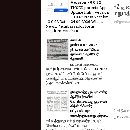
Version - 0.0.62
+2 துண
TNSED parents App
மறுமதி
Update link - Version
- 0.0.62 New Version
தமிழ்க்கட
- 0.0.62 Date - 24.06.2026 What's
New.... *Ambassador form
requirement chan...
கடைசி
நாள்:10.08.2026.
நிரந்தரப் பணியிடம்
தலைமை ஆசிரியர்
தேவை!!
பட்டதாரி தலைமை
ஆசிரியர் தேவை பணியிடம் : 31.03.2025
முதல் காலிப்பணியிடம் நிரப்ப அனுமதி :
வள்ளியூர் மாவட்டக்கல்வி அலுவலரின்
(தொடக்கக்கல்வி) செ...
நிறைவேற்ற முடியும் என்ற
ஆசிரியர்களின்
கோரிக்கைக்கு முதல்வர்
கிரீன் சிக்னல்;
மேல்நிலை
பட்டியலிடவும்
கல்வித்துறைக்கு உத்தரவு
முடிவுகள் 
கல்வித்துறையால் நிறைவேற்ற முடியும்
அளவில் உள்ள, ஆசிரியர்கள்
கோரிக்கைகளை பட்டியலிட்டு அவற்றின்