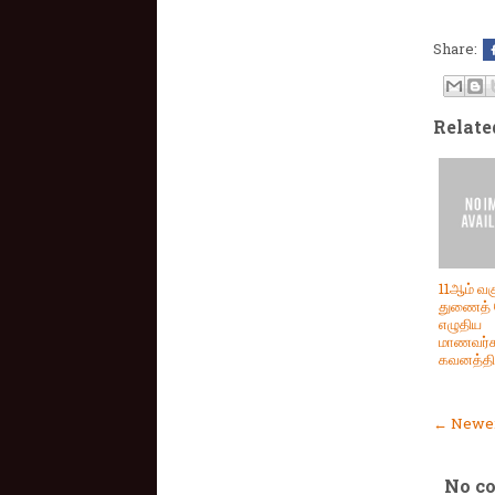
Share:
Relate
11ஆம் வகு
துணைத் த
எழுதிய
மாணவர்க
கவனத்திற
← Newer
No c