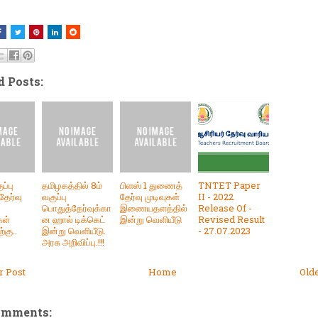
d Posts:
ப்பு
தமிழகத்தில் 8ம்
பிளஸ் 1 துணைத்
TNTET Paper
ேர்வு
வகுப்பு
தேர்வு முடிவுகள்
II - 2022
பொதுத்தேர்வுக்கா
இணையதளத்தில்
Release Of -
ள்
ன ஹால் டிக்கெட்
இன்று வெளியீடு
Revised Result
்கு..
இன்று வெளியீடு.
- 27.07.2023
அரசு அறிவிப்பு.!!!
 Post
Home
Old
omments: