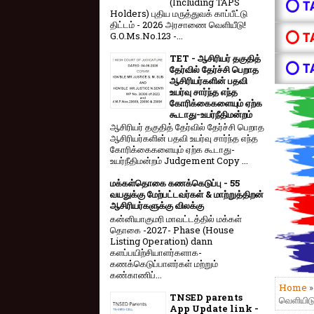
(Including TAPS
⭕ T
Holders) புதிய மருத்துவக் காப்பீட்டு
திட்டம் - 2026 அரசாணை வெளியீடு!
⭕ T
G.O.Ms.No.123 -...
TET - ஆசிரியர் தகுதித்
⭕ T
தேர்வில் தேர்ச்சி பெறாத
ஆசிரியர்களின் பதவி
உயர்வு சார்ந்த எந்த
கோரிக்கைகளையும் ஏற்க
கூடாது-உயர்நீதிமன்றம்
ஆசிரியர் தகுதித் தேர்வில் தேர்ச்சி பெறாத
ஆசிரியர்களின் பதவி உயர்வு சார்ந்த எந்த
கோரிக்கைகளையும் ஏற்க கூடாது-
உயர்நீதிமன்றம் Judgement Copy ...
மக்கள்தொகை கணக்கெடுப்பு - 55
வயதுக்கு மேற்பட்டவர்கள் & மாற்றுத்திறன்
ஆசிரியர்களுக்கு விலக்கு
கன்னியாகுமரி மாவட்டத்தில் மக்கள்
தொகை -2027- Phase (House
Listing Operation) dann
களப்பயிற்சியாளர்களாக-
கணக்கெடுப்பாளர்கள் மற்றும்
கண்காணிப்...
Home
TNSED parents
வெளியிடுத
App Update link -