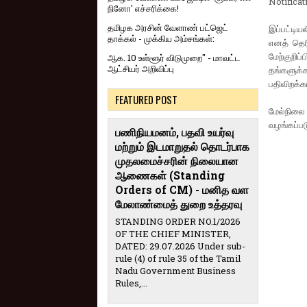
Notificat
நினோ' எச்சரிக்கை!
தமிழக அரசின் வேளாண் பட்ஜெட்
இப்பட்டி
தாக்கல் - முக்கிய அம்சங்கள்:
எனத் தெரிவ
மேற்குறிப
ஆக. 10 உள்ளூர் விடுமுறை" - மாவட்ட
ஆட்சியர் அறிவிப்பு
தங்களுக்
பதிவிறக்க
FEATURED POST
மேல்நிலை
வழங்கப்படு
பணிநியமனம், பதவி உயர்வு
மற்றும் இடமாறுதல் தொடர்பாக
முதலமைச்சரின் நிலையான
ஆணைகள் (Standing
Orders of CM) - மனித வள
மேலாண்மைத் துறை உத்தரவு
STANDING ORDER NO.1/2026
OF THE CHIEF MINISTER,
DATED: 29.07.2026 Under sub-
rule (4) of rule 35 of the Tamil
Nadu Government Business
Rules,...