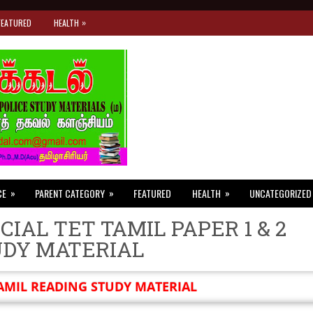
»
FEATURED
HEALTH
»
»
»
CE
PARENT CATEGORY
FEATURED
HEALTH
UNCATEGORIZED
CIAL TET TAMIL PAPER 1 & 2
UDY MATERIAL
AMIL READING STUDY MATERIAL