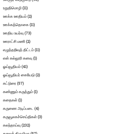
உறுதிமொழி
(11)
ஊக்க ஊதியம்
(2)
ஊக்கத்தொகை
(11)
ஊதிய உயர்வு
(73)
ஊராட்சி மணி
(2)
எழுத்தறிவுத் திட்டம்
(11)
என் கல்லூரி கனவு
(1)
ஓய்வூதியம்
(41)
ஓய்வூதியர் கையேடு
(2)
கட்டுரை
(57)
கண்ணும் கருத்தும்
(1)
கதைகள்
(1)
கருணை அடிப்படை
(4)
கருவூலகச்செய்திகள்
(3)
கலந்தாய்வு
(232)
கலைத் திருவிழா
(57)