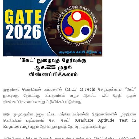
முதுநிலை பொறியியல் படிப்புகளில் (M.E./ M.Tech) சேருவதற்கான ”கேட்”
நுழைவுத் தேர்வுக்கு பட்டதாரிகள் வரும் ஆகஸ்ட் 25ம் தேதி முதல்
விண்ணப்பிக்கலாம் என்று அறிவிக்கப்பட்டுள்ளது.
நாடு முழுவதுள்ள ஐஐடி உட்பட மத்திய உயர்கல்வி நிறுவனங்களில் முதுநிலை
பொறியியல் படிப்புகளில் சேர 'கேட்' (Graduate Aptitude Test in
Engineering) எனும் தேசிய நுழைவுத் தேர்வு நடத்தப்படுகிறது.
அதேபோல பல்வேறு பொதுத் துறை நிறுவனங்களும் ‘கேட்’ தேர்வு மதிப்பெண்