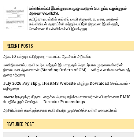
பள்ளிக்கல்வி இயக்குநராக முழு கூடுதல் பொறுப்பு வழங்குதல்
ஆணை வெளியீடு.
தமிழ்நாடு பள்ளிக் கல்விப் பணி திருமதி. ந. லதா, மாநிலக்
கல்வியியல் ஆராய்ச்சி மற்றும் பயிற்சி நிறுவன இயக்குநர்,
சென்னை 6 பள்ளிக்கல்வி இயக்குநர...
RECENT POSTS
ஆக. 10 உள்ளூர் விடுமுறை - மாவட்ட ஆட்சியர் அறிவிப்பு
பணிநியமனம், பதவி உயர்வு மற்றும் இடமாறுதல் தொடர்பாக முதலமைச்சரின்
நிலையான ஆணைகள் (Standing Orders of CM) - மனித வள மேலாண்மைத்
துறை உத்தரவு
July 2026 Pay slip ஐ IFHRMS Website லிருந்து Download செய்யலாம் -
வழிமுறை
மாணவர்களுக்கு சீருடை தைக்க அளவு எடுக்க மாணவர்கள் விபரங்களை EMIS
ல் பதிவேற்றம் செய்தல் -- Director Proceedings
ஆசிரியர்கள் கண்டித்ததாக கூறி விபரீத முடிவெடுத்த பள்ளி மாணவிகள்
FEATURED POST