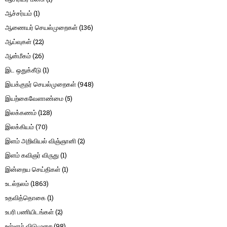
ஆச்சர்யம்
(1)
ஆணையர் செயல்முறைகள்
(136)
ஆய்வுகள்
(22)
ஆன்மீகம்
(26)
இட ஒதுக்கீடு
(1)
இயக்குநர் செயல்முறைகள்
(948)
இயற்கைவேளாண்மை
(5)
இலக்கணம்
(128)
இலக்கியம்
(70)
இளம் அறிவியல் விஞ்ஞானி
(2)
இளம் கவிஞர் விருது
(1)
இன்றைய செய்திகள்
(1)
உடல்நலம்
(1863)
உதவித்தொகை
(1)
உபரி பணியிடங்கள்
(2)
உள்ளூர் விடுமுறை
(98)