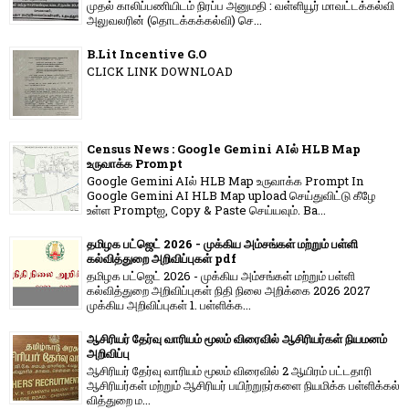
முதல் காலிப்பணியிடம் நிரப்ப அனுமதி : வள்ளியூர் மாவட்டக்கல்வி
அலுவலரின் (தொடக்கக்கல்வி) செ...
B.Lit Incentive G.O
CLICK LINK DOWNLOAD
Census News : Google Gemini AIல் HLB Map
உருவாக்க Prompt
Google Gemini AIல் HLB Map உருவாக்க Prompt In
Google Gemini AI HLB Map upload செய்துவிட்டு கீழே
உள்ள Promptஐ, Copy & Paste செய்யவும். Ba...
தமிழக பட்ஜெட் 2026 - முக்கிய அம்சங்கள் மற்றும் பள்ளி
கல்வித்துறை அறிவிப்புகள் pdf
தமிழக பட்ஜெட் 2026 - முக்கிய அம்சங்கள் மற்றும் பள்ளி
கல்வித்துறை அறிவிப்புகள் நிதி நிலை அறிக்கை 2026 2027
முக்கிய அறிவிப்புகள் 1. பள்ளிக்க...
ஆசிரியர் தேர்வு வாரியம் மூலம் விரைவில் ஆசிரியர்கள் நியமனம்
அறிவிப்பு
ஆசிரியர் தேர்வு வாரி​யம் மூலம் விரை​வில் 2 ஆயிரம் பட்​ட​தாரி
ஆசிரியர்​கள் மற்​றும் ஆசிரியர் பயிற்றுநர்​களை நியமிக்க பள்​ளிக்​கல்​
வித்​துறை ம...