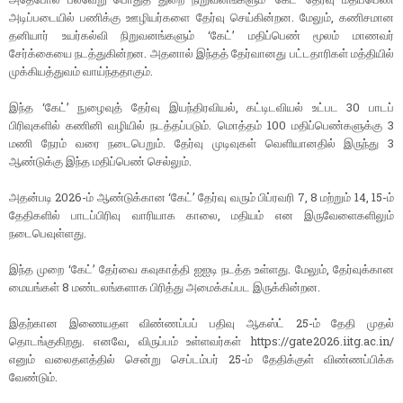
அடிப்படையில் பணிக்கு ஊழியர்களை தேர்வு செய்கின்றன. மேலும், கணிசமான
தனியார் உயர்கல்வி நிறுவனங்களும் ‘கேட்’ மதிப்பெண் மூலம் மாணவர்
சேர்க்கையை நடத்துகின்றன. அதனால் இந்தத் தேர்வானது பட்டதாரிகள் மத்தியில்
முக்கியத்துவம் வாய்ந்ததாகும்.
இந்த ‘கேட்’ நுழைவுத் தேர்வு இயந்திரவியல், கட்டிடவியல் உட்பட 30 பாடப்
பிரிவுகளில் கணினி வழியில் நடத்தப்படும். மொத்தம் 100 மதிப்பெண்களுக்கு 3
மணி நேரம் வரை நடைபெறும். தேர்வு முடிவுகள் வெளியானதில் இருந்து 3
ஆண்டுக்கு இந்த மதிப்பெண் செல்லும்.
அதன்படி 2026-ம் ஆண்டுக்கான ‘கேட்’ தேர்வு வரும் பிப்ரவரி 7, 8 மற்றும் 14, 15-ம்
தேதிகளில் பாடப்பிரிவு வாரியாக காலை, மதியம் என இருவேளைகளிலும்
நடைபெவுள்ளது.
இந்த முறை ‘கேட்’ தேர்வை கவுகாத்தி ஐஐடி நடத்த உள்ளது. மேலும், தேர்வுக்கான
மையங்கள் 8 மண்டலங்களாக பிரித்து அமைக்கப்பட இருக்கின்றன.
இதற்கான இணையதள விண்ணப்பப் பதிவு ஆகஸ்ட் 25-ம் தேதி முதல்
தொடங்குகிறது. எனவே, விருப்பம் உள்ளவர்கள் https://gate2026.iitg.ac.in/
எனும் வலைதளத்தில் சென்று செப்டம்பர் 25-ம் தேதிக்குள் விண்ணப்பிக்க
வேண்டும்.