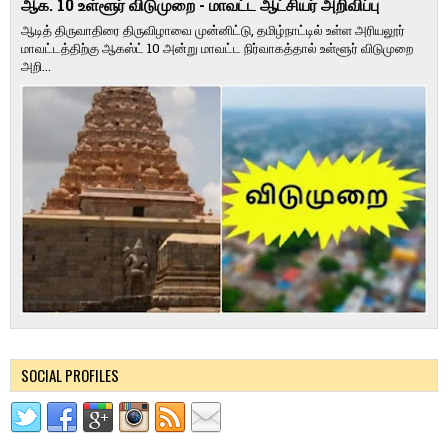
ஆக. 10 உள்ளூர் விடுமுறை - மாவட்ட ஆட்சியர் அறிவிப்பு
ஆடித் திருவாதிரை திருவிழாவை முன்னிட்டு, தமிழ்நாட்டில் உள்ள அரியலூர்
மாவட்டத்திற்கு ஆகஸ்ட் 10 அன்று மாவட்ட நிர்வாகத்தால் உள்ளூர் விடுமுறை
அறி...
SOCIAL PROFILES