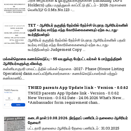
அரசு ஊழியர்கள் & ஓய்வூதியர்களுக்கான (Including TAPS
Holders) புதிய மருத்துவக் காப்பீட்டு திட்டம் - 2026 அரசாணை
வெளியீடு! G.O.Ms.No.123 -...
TET - ஆசிரியர் தகுதித் தேர்வில் தேர்ச்சி பெறாத ஆசிரியர்களின்
பதவி உயர்வு சார்ந்த எந்த கோரிக்கைகளையும் ஏற்க கூடாது-
உயர்நீதிமன்றம்
ஆசிரியர் தகுதித் தேர்வில் தேர்ச்சி பெறாத ஆசிரியர்களின் பதவி
உயர்வு சார்ந்த எந்த கோரிக்கைகளையும் ஏற்க கூடாது-
உயர்நீதிமன்றம் Judgement Copy ...
மக்கள்தொகை கணக்கெடுப்பு - 55 வயதுக்கு மேற்பட்டவர்கள் & மாற்றுத்திறன்
ஆசிரியர்களுக்கு விலக்கு
கன்னியாகுமரி மாவட்டத்தில் மக்கள் தொகை -2027- Phase (House Listing
Operation) dann களப்பயிற்சியாளர்களாக- கணக்கெடுப்பாளர்கள் மற்றும்
கண்காணிப்...
TNSED parents App Update link - Version - 0.0.62
TNSED parents App Update link - Version - 0.0.62
New Version - 0.0.62 Date - 24.06.2026 What's New....
*Ambassador form requirement chan...
கடைசி நாள்:10.08.2026. நிரந்தரப் பணியிடம் தலைமை ஆசிரியர்
தேவை!!
பட்டதாரி தலைமை ஆசிரியர் தேவை பணியிடம் : 31.03.2025