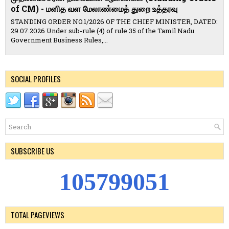
of CM) - மனித வள மேலாண்மைத் துறை உத்தரவு
STANDING ORDER NO.1/2026 OF THE CHIEF MINISTER, DATED:
29.07.2026 Under sub-rule (4) of rule 35 of the Tamil Nadu
Government Business Rules,...
SOCIAL PROFILES
SUBSCRIBE US
1
0
5
7
9
9
0
5
1
TOTAL PAGEVIEWS