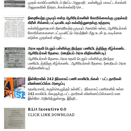
முதல் காலிப்பணியிடம் நிரப்ப அனுமதி : வள்ளியூர் மாவட்டக்கல்வி
அலுவலரின் (தொடக்கக்கல்வி) செ...
நிறைவேற்ற முடியும் என்ற ஆசிரியர்களின் கோரிக்கைக்கு முதல்வர்
கிரீன் சிக்னல்; பட்டியலிடவும் கல்வித்துறைக்கு உத்தரவு
கல்வித்துறையால் நிறைவேற்ற முடியும் அளவில் உள்ள, ஆசிரியர்கள்
கோரிக்கைகளை பட்டியலிட்டு அவற்றின் மீது உடன் நடவடிக்கை
எடுக்க முதல்வர் விஜய் ...
அரசு உதவி பெறும் பள்ளிக்கு நிரந்தர பணியிடத்திற்கு கீழ்க்கண்ட
ஆசிரியர்கள் தேவை. (ஊதியம் அரசு விதிகளின்படி)
ஆசிரியர்கள் தேவை அரசு உதவி பெறும் பள்ளிக்கு நிரந்தர
பணியிடத்திற்கு கீழ்க்கண்ட ஆசிரியர்கள் தேவை. (ஊதியம் அரசு
விதிகளின்படி)
இஸ்ரோவில் 242 நிர்வாகப் பணி காலியிடங்கள் - பட்டதாரிகள்
விண்ணப்பிக்க அழைப்பு
உதவியாளர், சுருக்கெழுத்தர் உள்ளிட்ட நிர்வாகப் பணிகளில் உள்ள
242 காலியிடங்களுக்கு பட்டதாரிகள் விண்ணப்பிக்கலாம் என
இஸ்ரோ அறிவித்துள்ளது. இந்தி...
B.Lit Incentive G.O
CLICK LINK DOWNLOAD