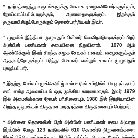
* நாற்பத்தைந்து வருடங்களுக்கு மேலாக ஏழைஎளியோர்களுக்கும்,
நோய்வாய்ப்பட்டோருக்கும், அனாதைகளுக்கும், இறக்கும்
தருவாயிலிருப்போருக்கும் தொண்டாற்றியவர் இவர்.
* முதலில் இந்தியா முழுவதும் பின்னர் வெளிநாடுகளுக்கும் பிறர்
அன்பின் பணியாளர் சபையினை நிறுவினார். 1970 ஆம்
ஆண்டுக்குள் இவர் சிறந்த சமூக சேவகர் எனவும், ஏழைகளுக்கும்
ஆதரவற்றோருக்கும் பரிந்து பேசுபவர் என்றும் உலகம் முழுவதும்
புகழப்பட்டார்.
* இதற்கு மேல்கம் முக்கெரிட்ஜ் என்பவரின் சம்திங்க் பியுடிபுல் ஃபார்
காட் என்ற ஆவணப்படம் ஒரு முக்கிய காரணமாகும். இவர் 1979
இல் அமைதிக்கான நோபல் பரிசினையும், 1980 இல் இந்தியாவின்
சிறந்த குடிமக்கள் விருதான பாரத ரத்னா விருதினையும் பெற்றார்.
* அன்னை தெரசாவின் பிறர் அன்பின் பணியாளர் சபை அவரது
இறப்பின் போது 123 நாடுகளில் 610 தொண்டு நிறுவனங்களை
இயக்கிக்கொண்டிருந்தது. இதில் எய்ட்ஸ், தொழு நோய் மற்றும்