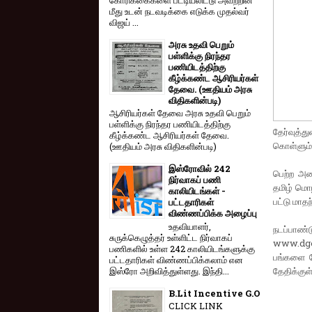
மீது உடன் நடவடிக்கை எடுக்க முதல்வர்
விஜய் ...
அரசு உதவி பெறும்
பள்ளிக்கு நிரந்தர
பணியிடத்திற்கு
கீழ்க்கண்ட ஆசிரியர்கள்
தேவை. (ஊதியம் அரசு
விதிகளின்படி)
ஆசிரியர்கள் தேவை அரசு உதவி பெறும்
பள்ளிக்கு நிரந்தர பணியிடத்திற்கு
தேர்​வுத்​
கீழ்க்கண்ட ஆசிரியர்கள் தேவை.
கொள்ளும் 
(ஊதியம் அரசு விதிகளின்படி)
இஸ்ரோவில் 242
பெற்ற அனை
நிர்வாகப் பணி
தமிழ் மொழி
காலியிடங்கள் -
பட்டு மாதந
பட்டதாரிகள்
விண்ணப்பிக்க அழைப்பு
உதவியாளர்,
நடப்​பாண்
சுருக்கெழுத்தர் உள்ளிட்ட நிர்வாகப்
www.dge.t
பணிகளில் உள்ள 242 காலியிடங்களுக்கு
பங்​களை தே
பட்டதாரிகள் விண்ணப்பிக்கலாம் என
இஸ்ரோ அறிவித்துள்ளது. இந்தி...
தேதிக்​குள
B.Lit Incentive G.O
CLICK LINK