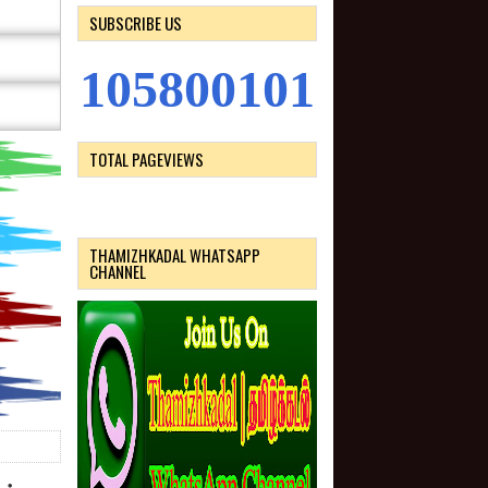
SUBSCRIBE US
1
0
5
8
0
0
1
0
1
TOTAL PAGEVIEWS
THAMIZHKADAL WHATSAPP
CHANNEL