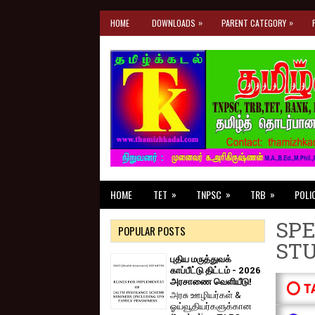
»
»
HOME
DOWNLOADS
PARENT CATEGORY
»
»
»
HOME
TET
TNPSC
TRB
POLI
SPE
POPULAR POSTS
ST
புதிய மருத்துவக்
காப்பீட்டு திட்டம் - 2026
அரசாணை வெளியீடு!
⭕ T
அரசு ஊழியர்கள் &
ஓய்வூதியர்களுக்கான