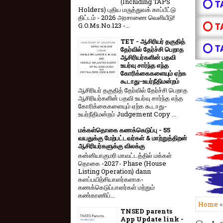
(Including TAPS
⭕ T
Holders) புதிய மருத்துவக் காப்பீட்டு
திட்டம் - 2026 அரசாணை வெளியீடு!
⭕ T
G.O.Ms.No.123 -...
TET - ஆசிரியர் தகுதித்
⭕ T
தேர்வில் தேர்ச்சி பெறாத
ஆசிரியர்களின் பதவி
உயர்வு சார்ந்த எந்த
கோரிக்கைகளையும் ஏற்க
கூடாது-உயர்நீதிமன்றம்
ஆசிரியர் தகுதித் தேர்வில் தேர்ச்சி பெறாத
ஆசிரியர்களின் பதவி உயர்வு சார்ந்த எந்த
கோரிக்கைகளையும் ஏற்க கூடாது-
உயர்நீதிமன்றம் Judgement Copy ...
மக்கள்தொகை கணக்கெடுப்பு - 55
வயதுக்கு மேற்பட்டவர்கள் & மாற்றுத்திறன்
ஆசிரியர்களுக்கு விலக்கு
கன்னியாகுமரி மாவட்டத்தில் மக்கள்
தொகை -2027- Phase (House
Listing Operation) dann
களப்பயிற்சியாளர்களாக-
கணக்கெடுப்பாளர்கள் மற்றும்
கண்காணிப்...
Home
TNSED parents
App Update link -