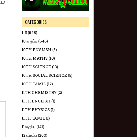
ம்
CATEGORIES
1-5
(548)
10 வகுப்பு
(646)
10TH ENGLISH
(5)
10TH MATHS
(10)
10TH SCIENCE
(13)
10TH SOCIAL SCIENCE
(5)
10TH TAMIL
(12)
11TH CHEMISTRY
(2)
11TH ENGLISH
(1)
11TH PHYSICS
(1)
11TH TAMIL
(1)
11வகுப்பு
(141)
12 வகுப்பு
(260)