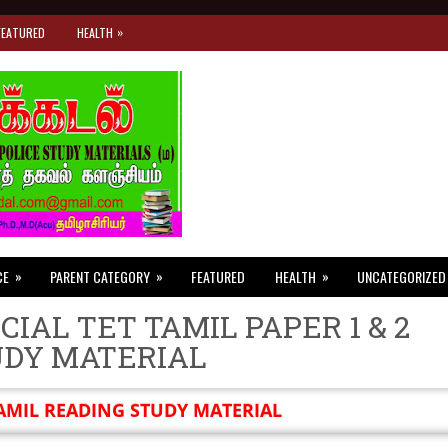
»
FEATURED
HEALTH
»
»
»
CE
PARENT CATEGORY
FEATURED
HEALTH
UNCATEGORIZED
CIAL TET TAMIL PAPER 1 & 2
UDY MATERIAL
AMIL READING STUDY MATERIAL