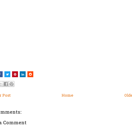
 Post
Home
Old
omments:
 a Comment