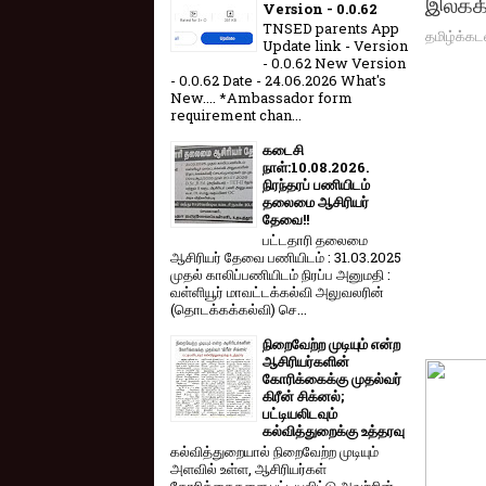
இலக்​க
Version - 0.0.62
TNSED parents App
தமிழ்க்கட
Update link - Version
- 0.0.62 New Version
- 0.0.62 Date - 24.06.2026 What's
New.... *Ambassador form
requirement chan...
கடைசி
நாள்:10.08.2026.
நிரந்தரப் பணியிடம்
தலைமை ஆசிரியர்
தேவை!!
பட்டதாரி தலைமை
ஆசிரியர் தேவை பணியிடம் : 31.03.2025
முதல் காலிப்பணியிடம் நிரப்ப அனுமதி :
வள்ளியூர் மாவட்டக்கல்வி அலுவலரின்
(தொடக்கக்கல்வி) செ...
நிறைவேற்ற முடியும் என்ற
ஆசிரியர்களின்
கோரிக்கைக்கு முதல்வர்
கிரீன் சிக்னல்;
பட்டியலிடவும்
கல்வித்துறைக்கு உத்தரவு
கல்வித்துறையால் நிறைவேற்ற முடியும்
அளவில் உள்ள, ஆசிரியர்கள்
கோரிக்கைகளை பட்டியலிட்டு அவற்றின்