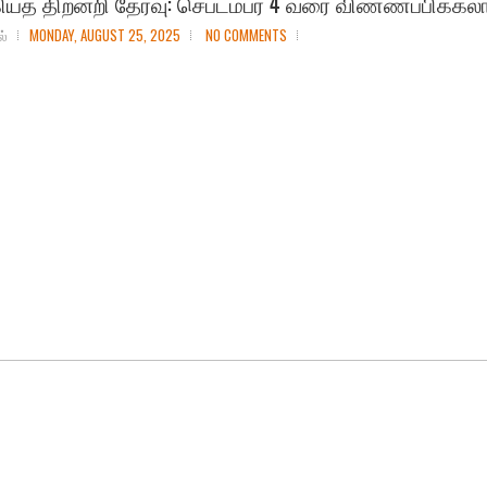
ி​யத் திறனறி தேர்வு: செப்​டம்பர் 4 வரை விண்ணப்பிக்கலா
ல்
MONDAY, AUGUST 25, 2025
NO COMMENTS