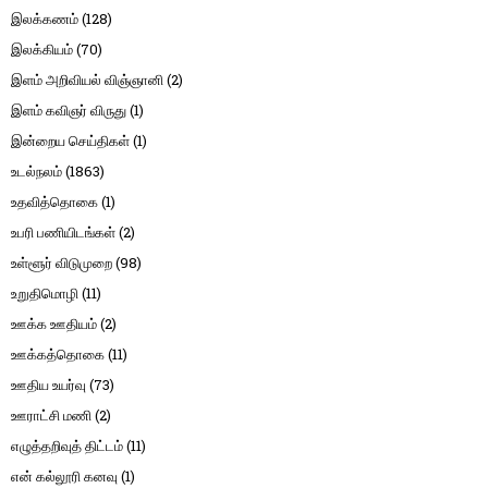
இலக்கணம்
(128)
இலக்கியம்
(70)
இளம் அறிவியல் விஞ்ஞானி
(2)
இளம் கவிஞர் விருது
(1)
இன்றைய செய்திகள்
(1)
உடல்நலம்
(1863)
உதவித்தொகை
(1)
உபரி பணியிடங்கள்
(2)
உள்ளூர் விடுமுறை
(98)
உறுதிமொழி
(11)
ஊக்க ஊதியம்
(2)
ஊக்கத்தொகை
(11)
ஊதிய உயர்வு
(73)
ஊராட்சி மணி
(2)
எழுத்தறிவுத் திட்டம்
(11)
என் கல்லூரி கனவு
(1)