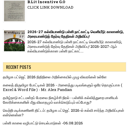
B.Lit Incentive G.O
CLICK LINK DOWNLOAD
2026-27 கல்வியாண்டு பள்ளி நாட்காட்டி வெளியீடு: காலாண்டு,
அரையாண்டுத் தேர்வு தேதிகள் அறிவிப்பு!
2026-27 கல்வியாண்டு பள்ளி நாட்காட்டி வெளியீடு: காலாண்டு,
அரையாண்டுத் தேர்வு தேதிகள் அறிவிப்பு! 2026-2027-ஆம்
கல்வியாண்டுக்கான பள்ளி நாட்காட்...
RECENT POSTS
தமிழக பட்ஜெட் 2026 நிதிநிலை அறிக்கையில் முழு விவரங்கள் உள்ளே
கலைத் திருவிழா போட்டிகள் 2026 - அனைத்து படிவங்களும் ஒரே தொகுப்பாக (
Excel & Word File ) - Mr. Alex Pandian
தமிழ்நாடு சட்டமன்றப் பேரவை நிகழ்ச்சி நிரல் - பள்ளிக் கல்வித்துறை மானியக்
கோரிக்கைகளின் மீது விவாதமும் வாக்கெடுப்பும் எப்போது?
வெற்றி மடிக்கணிணி திட்டம்: தமிழக பட்ஜெட் 2026-ல் கல்வி சார்ந்த அறிவிப்புகள்
என்னென்ன?
பள்ளி காலை வழிபாட்டு செயல்பாடுகள் -06.08.2026