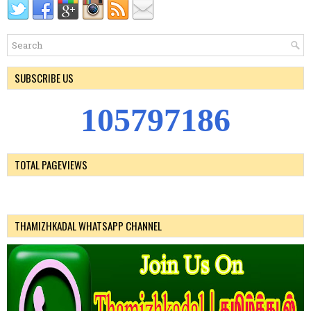
SUBSCRIBE US
1
0
5
7
9
7
1
8
6
TOTAL PAGEVIEWS
THAMIZHKADAL WHATSAPP CHANNEL