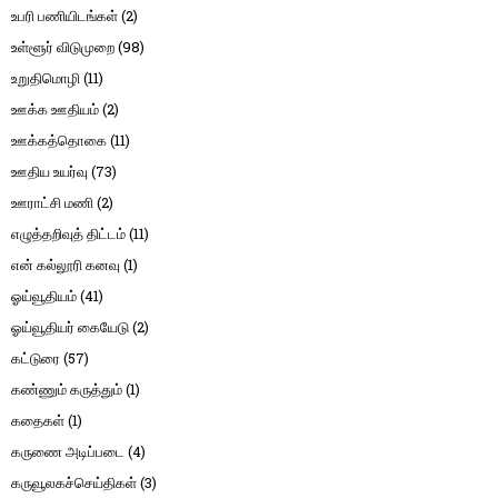
உபரி பணியிடங்கள்
(2)
உள்ளூர் விடுமுறை
(98)
உறுதிமொழி
(11)
ஊக்க ஊதியம்
(2)
ஊக்கத்தொகை
(11)
ஊதிய உயர்வு
(73)
ஊராட்சி மணி
(2)
எழுத்தறிவுத் திட்டம்
(11)
என் கல்லூரி கனவு
(1)
ஓய்வூதியம்
(41)
ஓய்வூதியர் கையேடு
(2)
கட்டுரை
(57)
கண்ணும் கருத்தும்
(1)
கதைகள்
(1)
கருணை அடிப்படை
(4)
கருவூலகச்செய்திகள்
(3)