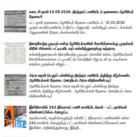
கடைசி நாள்:10.08.2026. நிரந்தரப் பணியிடம் தலைமை ஆசிரியர்
தேவை!!
பட்டதாரி தலைமை ஆசிரியர் தேவை பணியிடம் : 31.03.2025
முதல் காலிப்பணியிடம் நிரப்ப அனுமதி : வள்ளியூர் மாவட்டக்கல்வி
அலுவலரின் (தொடக்கக்கல்வி) செ...
நிறைவேற்ற முடியும் என்ற ஆசிரியர்களின் கோரிக்கைக்கு முதல்வர்
கிரீன் சிக்னல்; பட்டியலிடவும் கல்வித்துறைக்கு உத்தரவு
கல்வித்துறையால் நிறைவேற்ற முடியும் அளவில் உள்ள, ஆசிரியர்கள்
கோரிக்கைகளை பட்டியலிட்டு அவற்றின் மீது உடன் நடவடிக்கை
எடுக்க முதல்வர் விஜய் ...
அரசு உதவி பெறும் பள்ளிக்கு நிரந்தர பணியிடத்திற்கு கீழ்க்கண்ட
ஆசிரியர்கள் தேவை. (ஊதியம் அரசு விதிகளின்படி)
ஆசிரியர்கள் தேவை அரசு உதவி பெறும் பள்ளிக்கு நிரந்தர
பணியிடத்திற்கு கீழ்க்கண்ட ஆசிரியர்கள் தேவை. (ஊதியம் அரசு
விதிகளின்படி)
இஸ்ரோவில் 242 நிர்வாகப் பணி காலியிடங்கள் - பட்டதாரிகள்
விண்ணப்பிக்க அழைப்பு
உதவியாளர், சுருக்கெழுத்தர் உள்ளிட்ட நிர்வாகப் பணிகளில் உள்ள
242 காலியிடங்களுக்கு பட்டதாரிகள் விண்ணப்பிக்கலாம் என
இஸ்ரோ அறிவித்துள்ளது. இந்தி...