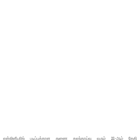
என்ஜினீயரிங் படிப்புக்கான துணை கலந்தாய்வு வரும் 21-ஆம் தேதி