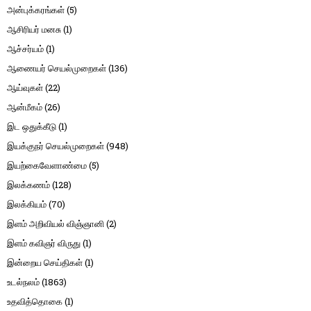
அன்புக்கரங்கள்
(5)
ஆசிரியர் மனசு
(1)
ஆச்சர்யம்
(1)
ஆணையர் செயல்முறைகள்
(136)
ஆய்வுகள்
(22)
ஆன்மீகம்
(26)
இட ஒதுக்கீடு
(1)
இயக்குநர் செயல்முறைகள்
(948)
இயற்கைவேளாண்மை
(5)
இலக்கணம்
(128)
இலக்கியம்
(70)
இளம் அறிவியல் விஞ்ஞானி
(2)
இளம் கவிஞர் விருது
(1)
இன்றைய செய்திகள்
(1)
உடல்நலம்
(1863)
உதவித்தொகை
(1)