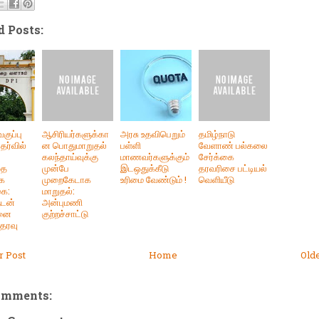
d Posts:
வகுப்பு
ஆசிரியர்களுக்கா
அரசு உதவிபெறும்
தமிழ்நாடு
ேர்வில்
ன பொதுமாறுதல்
பள்ளி
வேளாண் பல்கலை
கலந்தாய்வுக்கு
மாணவர்களுக்கும்
சேர்க்கை
தை
முன்பே
இடஒதுக்கீடு
தரவரிசை பட்டியல்
்க
முறைகேடாக
உரிமை வேண்டும் !
வெளியீடு
கை:
மாறுதல்:
ுடன்
அன்புமணி
னை
குற்றச்சாட்டு
்தரவு
 Post
Home
Old
omments: