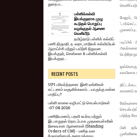
துறை ம...
வெளிப்படு
பள்ளிக்கல்வி
மேலும், ப
இயக்குநராக முழு
கூடுதல் பொறுப்பு
'டார்கெட்ட
வழங்குதல் ஆணை
முனைப்புட
வெளியீடு.
தமிழ்நாடு பள்ளிக் கல்விப்
படிப்பில
பணி திருமதி. ந. லதா, மாநிலக் கல்வியியல்
அவர்களை ம
ஆராய்ச்சி மற்றும் பயிற்சி நிறுவன
இயக்குநர், சென்னை 6 பள்ளிக்கல்வி
பெற்றோருக
இயக்குநர...
ஒவ்வொரு வ
வாயிலாக ப
RECENT POSTS
UPI பரிவர்த்தனை: இனி வங்கிகள்
திட்டக்க
கட்டணம் வசூலிக்கலாம்... யாருக்கு என்ன
காரணம் கூ
பாதிப்பு?
பள்ளி காலை வழிபாட்டு செயல்பாடுகள்
தேர்வுகளை
-07.08.2026
செயல்படும
படுத்த வே
பணிநியமனம், பதவி உயர்வு மற்றும்
இடமாறுதல் தொடர்பாக முதலமைச்சரின்
நிலையான ஆணைகள் (Standing
பின் தங
Orders of CM) - மனித வள
முன்னிலைய
மேலாண்மைத் துறை உத்தரவு