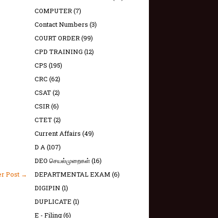
COMPUTER
(7)
Contact Numbers
(3)
COURT ORDER
(99)
CPD TRAINING
(12)
CPS
(195)
CRC
(62)
CSAT
(2)
CSIR
(6)
CTET
(2)
Current Affairs
(49)
D A
(107)
DEO செயல்முறைகள்
(16)
DEPARTMENTAL EXAM
(6)
er Post →
DIGIPIN
(1)
DUPLICATE
(1)
E - Filing
(6)