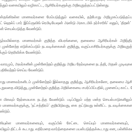
த்தும் வகையிலும் வழிகாட்ட, ஆசிரியர்களுக்கு அறிவுறுத்தப்பட்டுள்ளது.
ின்தங்கிஉள்ள மாணவர்களை மேம்படுத்தும் வகையில், தற்போது அறிமுகப்படுத்தப்பட
ட் ஹெல்ப் பார் இம்ப்ரூவிங் ரெமிடியேஷன் அண்டு அகாடமிக் நர்ச்சரிங்' எனும், 'திறன்'
ன் செயல்படுத்த வேண்டும்.
் ஆர்வமில்லாத மாணவர்கள் குறித்த விபரங்களை, தலைமை ஆசிரியர்கள் அறிந்திரு
ுன்னேற்ற எடுக்கப்படும் நடவடிக்கைகள் குறித்து, வகுப்பாசிரியர்களுக்கு அறிவுறுத
்கும் தெரிவிக்க வேண்டும்.
ாரமும், அவர்களின் முன்னேற்றம் குறித்து அறிய தேர்வுகளை நடத்தி, அதன் முடிவுகள
திவேற்றம் செய்ய வேண்டும்.
ூடாது மாணவர்களிடம் முன்னேற்றம் இல்லாதது குறித்து, ஆசிரியர்களோ, தலைமை ஆச
றுவதை விடுத்து, முன்னேற்றம் குறித்த அறிக்கையை சமர்ப்பிப்பதில், முனைப்பு காட்ட 
 மிகவும் நேர்மையாக நடத்த வேண்டும். படிப்பிலும் மற்ற மன்ற செயல்பாடுகளிலும்
் மாணவர்களுக்கு, 'நட்சத்திரம்' குறியிடுவது, கை தட்டுவது உள்ளிட்ட நடவடிக்கை
ண்டும்.
்கியுள்ள மாணவர்களையும், வகுப்பில் சேட்டை செய்யும் மாணவர்களையும்
ிலும் திட்டக் கூடாது. எதிர்மறை வார்த்தைகளை பயன்படுத்தக்கூடாது என, பள்ளிக்க