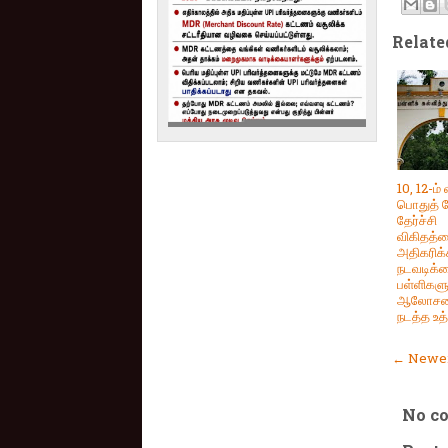
Relate
10, 12-ம் 
பொதுத் த
தேர்ச்சி
விகிதத்
அதிகரிக
நடவடிக்
பள்ளிகள
ஆலோச
நடத்த உத
← Newer
No c