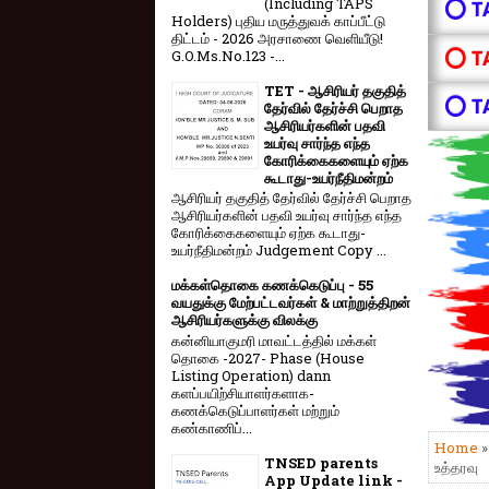
(Including TAPS
⭕ T
Holders) புதிய மருத்துவக் காப்பீட்டு
திட்டம் - 2026 அரசாணை வெளியீடு!
⭕ T
G.O.Ms.No.123 -...
TET - ஆசிரியர் தகுதித்
⭕ T
தேர்வில் தேர்ச்சி பெறாத
ஆசிரியர்களின் பதவி
உயர்வு சார்ந்த எந்த
கோரிக்கைகளையும் ஏற்க
கூடாது-உயர்நீதிமன்றம்
ஆசிரியர் தகுதித் தேர்வில் தேர்ச்சி பெறாத
ஆசிரியர்களின் பதவி உயர்வு சார்ந்த எந்த
கோரிக்கைகளையும் ஏற்க கூடாது-
உயர்நீதிமன்றம் Judgement Copy ...
மக்கள்தொகை கணக்கெடுப்பு - 55
வயதுக்கு மேற்பட்டவர்கள் & மாற்றுத்திறன்
ஆசிரியர்களுக்கு விலக்கு
கன்னியாகுமரி மாவட்டத்தில் மக்கள்
தொகை -2027- Phase (House
Listing Operation) dann
களப்பயிற்சியாளர்களாக-
கணக்கெடுப்பாளர்கள் மற்றும்
கண்காணிப்...
Home
TNSED parents
உத்தரவு
App Update link -