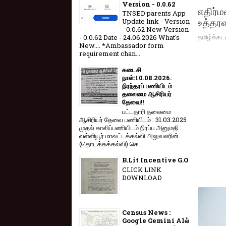
Version - 0.0.62
எதிர்ம
TNSED parents App
உத்தரவ
Update link - Version
- 0.0.62 New Version
தமிழ்க்கட
- 0.0.62 Date - 24.06.2026 What's
New.... *Ambassador form
requirement chan...
கடைசி
நாள்:10.08.2026.
நிரந்தரப் பணியிடம்
தலைமை ஆசிரியர்
தேவை!!
பட்டதாரி தலைமை
ஆசிரியர் தேவை பணியிடம் : 31.03.2025
முதல் காலிப்பணியிடம் நிரப்ப அனுமதி :
வள்ளியூர் மாவட்டக்கல்வி அலுவலரின்
(தொடக்கக்கல்வி) செ...
B.Lit Incentive G.O
CLICK LINK
DOWNLOAD
Census News :
Google Gemini AIல்