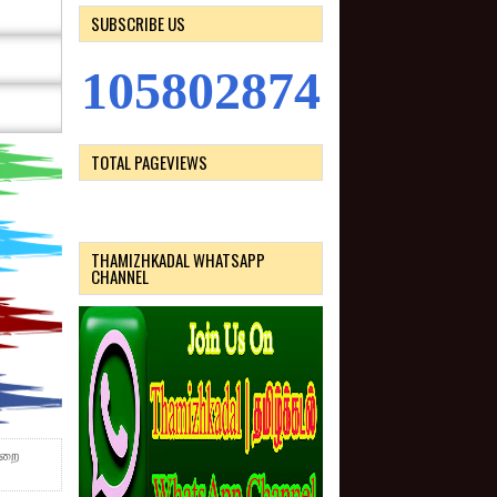
SUBSCRIBE US
1
0
5
8
0
2
8
7
4
TOTAL PAGEVIEWS
THAMIZHKADAL WHATSAPP
CHANNEL
ுறை