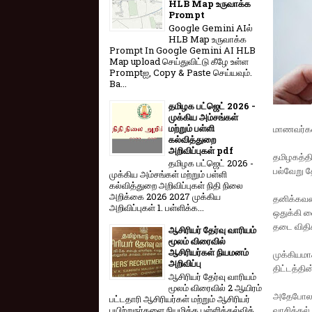
HLB Map உருவாக்க
Prompt
Google Gemini AIல்
HLB Map உருவாக்க
Prompt In Google Gemini AI HLB
Map upload செய்துவிட்டு கீழே உள்ள
Promptஐ, Copy & Paste செய்யவும்.
Ba...
தமிழக பட்ஜெட் 2026 -
முக்கிய அம்சங்கள்
மற்றும் பள்ளி
மாணவர்களி
கல்வித்துறை
அறிவிப்புகள் pdf
தமிழகத்தி
தமிழக பட்ஜெட் 2026 -
பல்வேறு த
முக்கிய அம்சங்கள் மற்றும் பள்ளி
கல்வித்துறை அறிவிப்புகள் நிதி நிலை
அறிக்கை 2026 2027 முக்கிய
தனிக்கவன
அறிவிப்புகள் 1. பள்ளிக்க...
ஒதுக்கி வ
தடை விதிக
ஆசிரியர் தேர்வு வாரியம்
மூலம் விரைவில்
ஆசிரியர்கள் நியமனம்
முக்கியமா
அறிவிப்பு
திட்டத்தி
ஆசிரியர் தேர்வு வாரி​யம்
மூலம் விரை​வில் 2 ஆயிரம்
அதேபோல, ஆ
பட்​ட​தாரி ஆசிரியர்​கள் மற்​றும் ஆசிரியர்
பயிற்றுநர்​களை நியமிக்க பள்​ளிக்​கல்​வித்​
வாசித்தல்