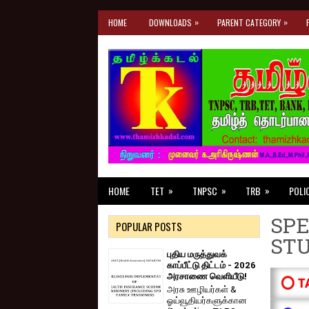
»
»
HOME
DOWNLOADS
PARENT CATEGORY
»
»
»
HOME
TET
TNPSC
TRB
POLI
SPE
POPULAR POSTS
ST
புதிய மருத்துவக்
காப்பீட்டு திட்டம் - 2026
அரசாணை வெளியீடு!
⭕ T
அரசு ஊழியர்கள் &
ஓய்வூதியர்களுக்கான