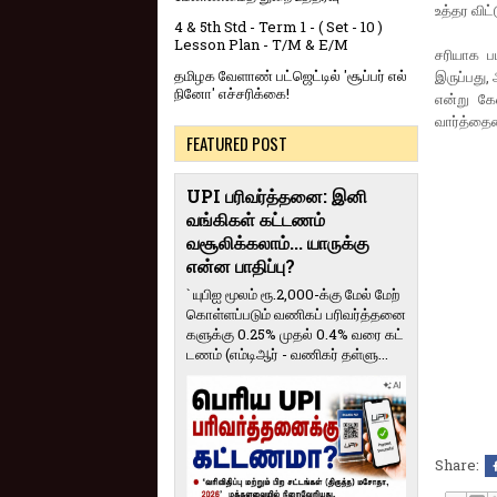
உத்தர விட்
4 & 5th Std - Term 1 - ( Set - 10 )
Lesson Plan - T/M & E/M
சரியாக ப
தமிழக வேளாண் பட்ஜெட்டில் 'சூப்பர் எல்
இருப்பது,
நினோ' எச்சரிக்கை!
என்று கே
வார்த்தைய
FEATURED POST
UPI பரிவர்த்தனை: இனி
வங்கிகள் கட்டணம்
வசூலிக்கலாம்... யாருக்கு
என்ன பாதிப்பு?
` யுபிஐ மூலம் ரூ.2,000-க்கு மேல் மேற்​
கொள்​ளப்​படும் வணி​கப் பரிவர்த்​தனை​
களுக்கு 0.25% முதல் 0.4% வரை கட்​
ட​ணம் (எம்​டிஆர் - வணி​கர் தள்​ளு...
Share: