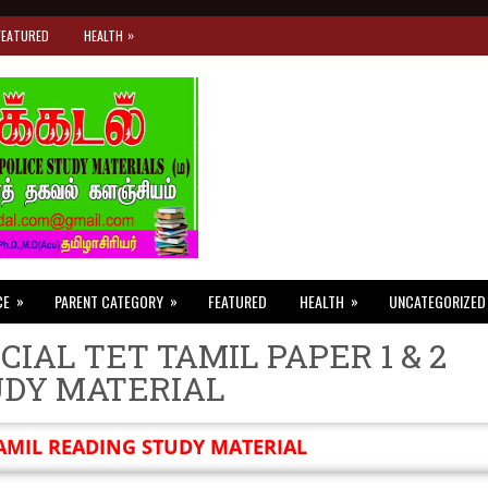
»
FEATURED
HEALTH
»
»
»
CE
PARENT CATEGORY
FEATURED
HEALTH
UNCATEGORIZED
CIAL TET TAMIL PAPER 1 & 2
UDY MATERIAL
AMIL READING STUDY MATERIAL