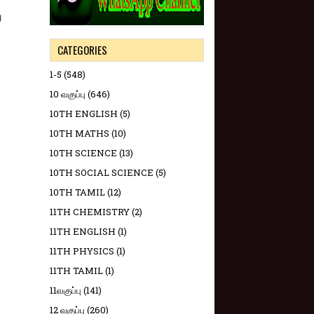
ை
CATEGORIES
1-5
(548)
10 வகுப்பு
(646)
10TH ENGLISH
(5)
10TH MATHS
(10)
10TH SCIENCE
(13)
10TH SOCIAL SCIENCE
(5)
10TH TAMIL
(12)
11TH CHEMISTRY
(2)
11TH ENGLISH
(1)
11TH PHYSICS
(1)
11TH TAMIL
(1)
11வகுப்பு
(141)
12 வகுப்பு
(260)