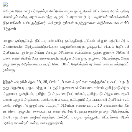
தமிழக அரசு ஊழியர்​களுக்கு மீண்​டும் பழைய ஓய்​வூ​தி​யத் திட்​டத்தை அமல்​படுத்த
வேண்​டும் என்று அரசு அமைத்த குழு​விடம் அரசு ஊழியர்​ - ஆசிரியர் சங்​கங்​களின்
நிர்​வாகி​கள் வலி​யுறுத்​தினர். அதோடு தங்​கள் கருத்​துகளை அறிக்கை​யாக சமர்ப்​
பித்​தனர்.
பழைய ஓய்​வூ​தி​யத் திட்​டம், பங்​களிப்பு ஓய்​வூ​தி​யத் திட்​டம் மற்​றும் மத்​திய அரசு
அண்​மை​யில் அறி​முகப்​படுத்​தி​யுள்ள ஒருங்​கிணைந்த ஓய்​வூ​திய திட்​டம் (யுபிஎஸ்)
ஆகியவை குறித்து ஆய்வு செய்து அறிக்கை சமர்ப்​பிக்க மூத்த ஐஏஎஸ் அதி​காரி​
யான ககன்​தீப்​சிங் பேடி தலை​மை​யில் தமிழக அரசு ஒரு குழுவை அமைத்​தது. அந்த
குழு தனது அறிக்​கையை வரும் செப். 30-ம் தேதிக்​குள் தாக்​கல் செய்ய உத்​தர​விட்​
டுள்​ளது.
இந்​தச் சூழலில் ஆக. 18, 25, செப். 1, 8 என 4 நாட்​கள் கருத்​துகேட்பு கூட்​டம் நடந்​
தது. அதன்​படி முதல் சுற்று கூட்​டத்​தில் தலை​மைச் செயலக சங்​கம், தமிழ்​நாடு அரசு
அலு​வலர் ஒன்​றி​யம், தமிழ்​நாடு அரசு ஊழியர் சங்​கம், தமிழ்​நாடு அலு​வலக உதவி​
யாளர் மற்றும் அடிப்​படை பணி​யாளர் சங்​கம், தமிழ்​நாடு ஆரம்​பப்​பள்ளி ஆசிரியர் கூட்​
ட​ணி, தமிழ்​நாடு முது​நிலை பட்​ட​தாரி ஆசிரியர் சங்​கம் உள்பட 40 சங்​கங்​களின் நிர்​
வாகி​கள் குழு​வின் தலை​வ​ரான ககன்​தீப் சிங் பேடியை சந்​தித்து மனு அளித்​தனர்.
அப்​போது அரசு ஊழியர்​களுக்கு மீண்​டும் பழைய ஓய்​வூ​திய திட்​டத்தை அமல்​
படுத்த வேண்​டும் என்று வலி​யுறுத்​தினர்.