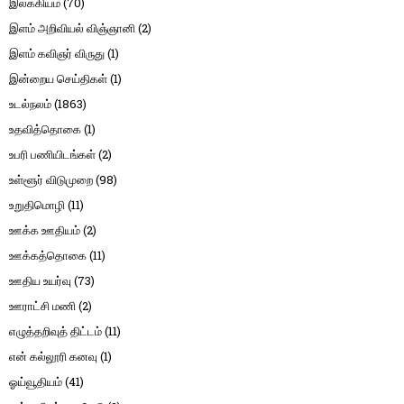
இலக்கியம்
(70)
இளம் அறிவியல் விஞ்ஞானி
(2)
இளம் கவிஞர் விருது
(1)
இன்றைய செய்திகள்
(1)
உடல்நலம்
(1863)
உதவித்தொகை
(1)
உபரி பணியிடங்கள்
(2)
உள்ளூர் விடுமுறை
(98)
உறுதிமொழி
(11)
ஊக்க ஊதியம்
(2)
ஊக்கத்தொகை
(11)
ஊதிய உயர்வு
(73)
ஊராட்சி மணி
(2)
எழுத்தறிவுத் திட்டம்
(11)
என் கல்லூரி கனவு
(1)
ஓய்வூதியம்
(41)