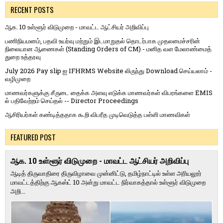
RECENT POSTS
ஆக. 10 உள்ளூர் விடுமுறை - மாவட்ட ஆட்சியர் அறிவிப்பு
பணிநியமனம், பதவி உயர்வு மற்றும் இடமாறுதல் தொடர்பாக முதலமைச்சரின்
நிலையான ஆணைகள் (Standing Orders of CM) - மனித வள மேலாண்மைத்
துறை உத்தரவு
July 2026 Pay slip ஐ IFHRMS Website லிருந்து Download செய்யலாம் -
வழிமுறை
மாணவர்களுக்கு சீருடை தைக்க அளவு எடுக்க மாணவர்கள் விபரங்களை EMIS
ல் பதிவேற்றம் செய்தல் -- Director Proceedings
ஆசிரியர்கள் கண்டித்ததாக கூறி விபரீத முடிவெடுத்த பள்ளி மாணவிகள்
FEATURED POST
ஆக. 10 உள்ளூர் விடுமுறை - மாவட்ட ஆட்சியர் அறிவிப்பு
ஆடித் திருவாதிரை திருவிழாவை முன்னிட்டு, தமிழ்நாட்டில் உள்ள அரியலூர்
மாவட்டத்திற்கு ஆகஸ்ட் 10 அன்று மாவட்ட நிர்வாகத்தால் உள்ளூர் விடுமுறை
அறி...