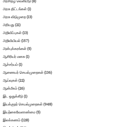
அரசிதழ் வெளியீடு
(8)
அரசு திட்டங்கள்
(1)
அரசு விடுமுறை
(13)
அரியது
(21)
அறிவிப்புகள்
(13)
அறிவியியல்
(157)
அன்புக்கரங்கள்
(5)
ஆசிரியர் மனசு
(1)
ஆச்சர்யம்
(1)
ஆணையர் செயல்முறைகள்
(136)
ஆய்வுகள்
(22)
ஆன்மீகம்
(26)
இட ஒதுக்கீடு
(1)
இயக்குநர் செயல்முறைகள்
(948)
இயற்கைவேளாண்மை
(5)
இலக்கணம்
(128)