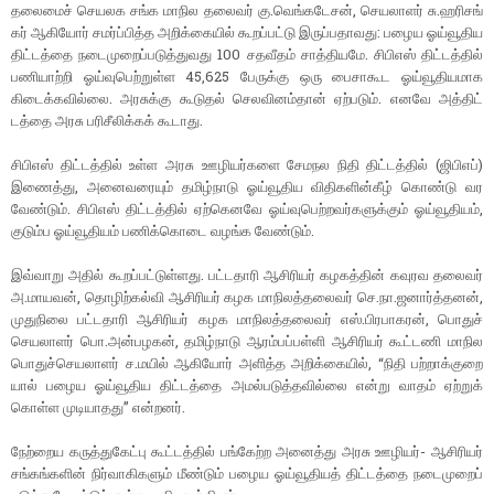
தலை​மைச் செயலக சங்க மாநில தலை​வர் கு.வெங்​கடேசன், செய​லா​ளர் சு.ஹரிசங்​
கர் ஆகியோர் சமர்ப்​பித்த அறிக்​கை​யில் கூறப்​பட்டு இருப்​ப​தாவது: பழைய ஓய்​வூ​திய
திட்​டத்தை நடை​முறைப்​படுத்​து​வது 100 சதவீதம் சாத்​தி​யமே. சிபிஎஸ் திட்​டத்​தில்
பணி​யாற்றி ஓய்​வு​பெற்​றுள்ள 45,625 பேருக்கு ஒரு பைசாகூட ஓய்​வூ​தி​ய​மாக
கிடைக்​க​வில்​லை. அரசுக்கு கூடு​தல் செல​வினம்​தான் ஏற்​படும். எனவே அத்​திட்​
டத்தை அரசு பரிசீலிக்​கக் கூடாது.
சிபிஎஸ் திட்​டத்​தில் உள்ள அரசு ஊழியர்​களை சேமநல நிதி திட்​டத்​தில் (ஜிபிஎப்)
இணைத்​து, அனை​வரை​யும் தமிழ்​நாடு ஓய்​வூ​திய விதி​களின்​கீழ் கொண்டு வர
வேண்​டும். சிபிஎஸ் திட்​டத்​தில் ஏற்​கெனவே ஓய்​வு​பெற்​றவர்​களுக்​கும் ஓய்​வூ​தி​யம்,
குடும்ப ஓய்​வூ​தி​யம் பணிக்​கொடை வழங்க வேண்​டும்.
இவ்​வாறு அதில் கூறப்​பட்​டுள்​ளது. பட்​ட​தாரி ஆசிரியர் கழகத்​தின் கவுரவ தலை​வர்
அ.மாய​வன், தொழிற்​கல்வி ஆசிரியர் கழக மாநிலத்​தலை​வர் செ.​நா.ஜ​னார்த்​தனன்,
முது​நிலை பட்​ட​தாரி ஆசிரியர் கழக மாநிலத்​தலை​வர் எஸ்​.பிர​பாகரன், பொதுச்​
செயலாளர் பொ.அன்​பழகன், தமிழ்​நாடு ஆரம்​பப்​பள்ளி ஆசிரியர் கூட்​டணி மாநில
பொதுச்​செய​லா​ளர் ச.ம​யில் ஆகியோர் அளித்த அறிக்​கையில், “நிதி பற்​றாக்​குறை​
யால் பழைய ஓய்​வூ​திய திட்​டத்தை அமல்​படுத்​த​வில்லை என்று வாதம் ஏற்​றுக்​
கொள்ள முடி​யாதது” என்​றனர்.
நேற்​றைய கருத்​துகேட்பு கூட்​டத்​தில் பங்​கேற்ற அனைத்து அரசு ஊழியர்- ஆசிரியர்
சங்​கங்​களின் நிர்​வாகி​களும் மீண்​டும் பழைய ஓய்​வூ​தி​யத் திட்​டத்தை நடை​முறைப்​