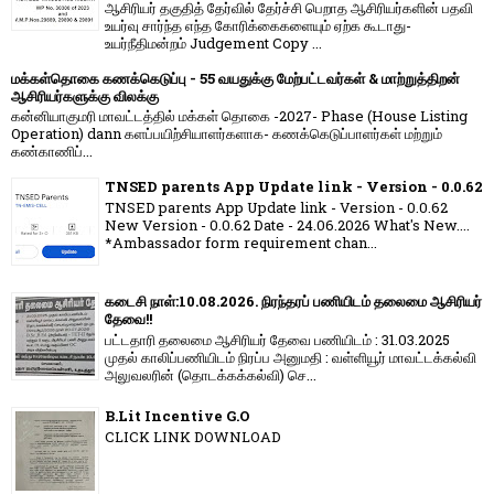
ஆசிரியர் தகுதித் தேர்வில் தேர்ச்சி பெறாத ஆசிரியர்களின் பதவி
உயர்வு சார்ந்த எந்த கோரிக்கைகளையும் ஏற்க கூடாது-
உயர்நீதிமன்றம் Judgement Copy ...
மக்கள்தொகை கணக்கெடுப்பு - 55 வயதுக்கு மேற்பட்டவர்கள் & மாற்றுத்திறன்
ஆசிரியர்களுக்கு விலக்கு
கன்னியாகுமரி மாவட்டத்தில் மக்கள் தொகை -2027- Phase (House Listing
Operation) dann களப்பயிற்சியாளர்களாக- கணக்கெடுப்பாளர்கள் மற்றும்
கண்காணிப்...
TNSED parents App Update link - Version - 0.0.62
TNSED parents App Update link - Version - 0.0.62
New Version - 0.0.62 Date - 24.06.2026 What's New....
*Ambassador form requirement chan...
கடைசி நாள்:10.08.2026. நிரந்தரப் பணியிடம் தலைமை ஆசிரியர்
தேவை!!
பட்டதாரி தலைமை ஆசிரியர் தேவை பணியிடம் : 31.03.2025
முதல் காலிப்பணியிடம் நிரப்ப அனுமதி : வள்ளியூர் மாவட்டக்கல்வி
அலுவலரின் (தொடக்கக்கல்வி) செ...
B.Lit Incentive G.O
CLICK LINK DOWNLOAD