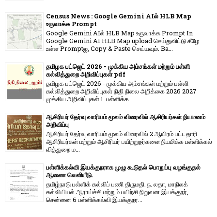
Census News : Google Gemini AIல் HLB Map
உருவாக்க Prompt
Google Gemini AIல் HLB Map உருவாக்க Prompt In
Google Gemini AI HLB Map upload செய்துவிட்டு கீழே
உள்ள Promptஐ, Copy & Paste செய்யவும். Ba...
தமிழக பட்ஜெட் 2026 - முக்கிய அம்சங்கள் மற்றும் பள்ளி
கல்வித்துறை அறிவிப்புகள் pdf
தமிழக பட்ஜெட் 2026 - முக்கிய அம்சங்கள் மற்றும் பள்ளி
கல்வித்துறை அறிவிப்புகள் நிதி நிலை அறிக்கை 2026 2027
முக்கிய அறிவிப்புகள் 1. பள்ளிக்க...
ஆசிரியர் தேர்வு வாரியம் மூலம் விரைவில் ஆசிரியர்கள் நியமனம்
அறிவிப்பு
ஆசிரியர் தேர்வு வாரி​யம் மூலம் விரை​வில் 2 ஆயிரம் பட்​ட​தாரி
ஆசிரியர்​கள் மற்​றும் ஆசிரியர் பயிற்றுநர்​களை நியமிக்க பள்​ளிக்​கல்​
வித்​துறை ம...
பள்ளிக்கல்வி இயக்குநராக முழு கூடுதல் பொறுப்பு வழங்குதல்
ஆணை வெளியீடு.
தமிழ்நாடு பள்ளிக் கல்விப் பணி திருமதி. ந. லதா, மாநிலக்
கல்வியியல் ஆராய்ச்சி மற்றும் பயிற்சி நிறுவன இயக்குநர்,
சென்னை 6 பள்ளிக்கல்வி இயக்குநர...