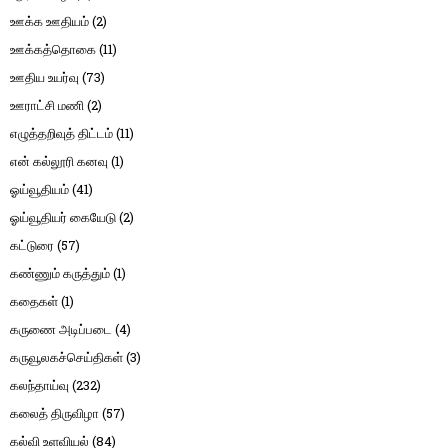
ஊக்க ஊதியம்
(2)
ஊக்கத்தொகை
(11)
ஊதிய உயர்வு
(73)
ஊராட்சி மணி
(2)
எழுத்தறிவுத் திட்டம்
(11)
என் கல்லூரி கனவு
(1)
ஓய்வூதியம்
(41)
ஓய்வூதியர் கையேடு
(2)
கட்டுரை
(57)
கண்ணும் கருத்தும்
(1)
கதைகள்
(1)
கருணை அடிப்படை
(4)
கருவூலகச்செய்திகள்
(3)
கலந்தாய்வு
(232)
கலைத் திருவிழா
(57)
கல்வி உளவியல்
(84)