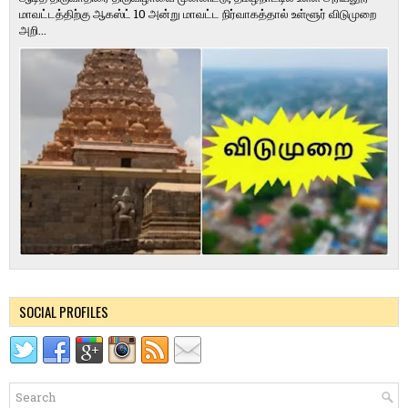
மாவட்டத்திற்கு ஆகஸ்ட் 10 அன்று மாவட்ட நிர்வாகத்தால் உள்ளூர் விடுமுறை
அறி...
SOCIAL PROFILES