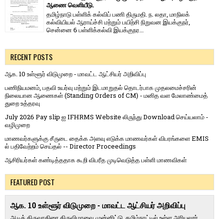
ஆணை வெளியீடு.
தமிழ்நாடு பள்ளிக் கல்விப் பணி திருமதி. ந. லதா, மாநிலக்
கல்வியியல் ஆராய்ச்சி மற்றும் பயிற்சி நிறுவன இயக்குநர்,
சென்னை 6 பள்ளிக்கல்வி இயக்குநர...
RECENT POSTS
ஆக. 10 உள்ளூர் விடுமுறை - மாவட்ட ஆட்சியர் அறிவிப்பு
பணிநியமனம், பதவி உயர்வு மற்றும் இடமாறுதல் தொடர்பாக முதலமைச்சரின்
நிலையான ஆணைகள் (Standing Orders of CM) - மனித வள மேலாண்மைத்
துறை உத்தரவு
July 2026 Pay slip ஐ IFHRMS Website லிருந்து Download செய்யலாம் -
வழிமுறை
மாணவர்களுக்கு சீருடை தைக்க அளவு எடுக்க மாணவர்கள் விபரங்களை EMIS
ல் பதிவேற்றம் செய்தல் -- Director Proceedings
ஆசிரியர்கள் கண்டித்ததாக கூறி விபரீத முடிவெடுத்த பள்ளி மாணவிகள்
FEATURED POST
ஆக. 10 உள்ளூர் விடுமுறை - மாவட்ட ஆட்சியர் அறிவிப்பு
ஆடித் திருவாதிரை திருவிழாவை முன்னிட்டு, தமிழ்நாட்டில் உள்ள அரியலூர்