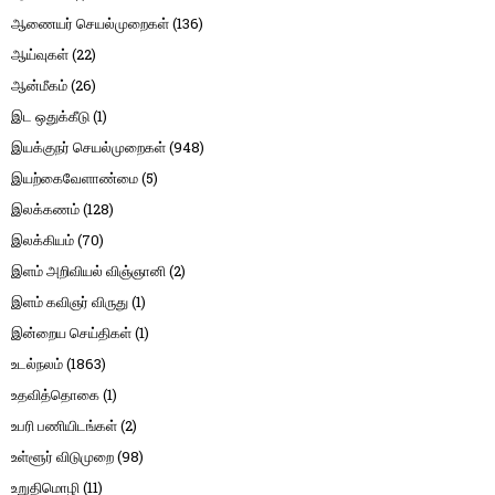
ஆணையர் செயல்முறைகள்
(136)
ஆய்வுகள்
(22)
ஆன்மீகம்
(26)
இட ஒதுக்கீடு
(1)
இயக்குநர் செயல்முறைகள்
(948)
இயற்கைவேளாண்மை
(5)
இலக்கணம்
(128)
இலக்கியம்
(70)
இளம் அறிவியல் விஞ்ஞானி
(2)
இளம் கவிஞர் விருது
(1)
இன்றைய செய்திகள்
(1)
உடல்நலம்
(1863)
உதவித்தொகை
(1)
உபரி பணியிடங்கள்
(2)
உள்ளூர் விடுமுறை
(98)
உறுதிமொழி
(11)