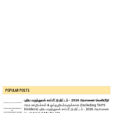
POPULAR POSTS
புதிய மருத்துவக் காப்பீட்டு திட்டம் - 2026 அரசாணை வெளியீடு!
அரசு ஊழியர்கள் & ஓய்வூதியர்களுக்கான (Including TAPS
Holders) புதிய மருத்துவக் காப்பீட்டு திட்டம் - 2026 அரசாணை
வெளியீடு! G.O.Ms.No.123 -...