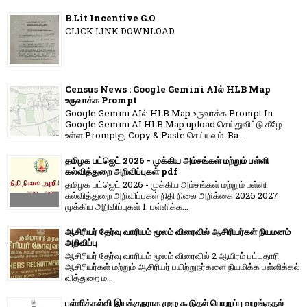
B.Lit Incentive G.O
CLICK LINK DOWNLOAD
Census News : Google Gemini AIல் HLB Map
உருவாக்க Prompt
Google Gemini AIல் HLB Map உருவாக்க Prompt In
Google Gemini AI HLB Map upload செய்துவிட்டு கீழே
உள்ள Promptஐ, Copy & Paste செய்யவும். Ba...
தமிழக பட்ஜெட் 2026 - முக்கிய அம்சங்கள் மற்றும் பள்ளி
கல்வித்துறை அறிவிப்புகள் pdf
தமிழக பட்ஜெட் 2026 - முக்கிய அம்சங்கள் மற்றும் பள்ளி
கல்வித்துறை அறிவிப்புகள் நிதி நிலை அறிக்கை 2026 2027
முக்கிய அறிவிப்புகள் 1. பள்ளிக்க...
ஆசிரியர் தேர்வு வாரியம் மூலம் விரைவில் ஆசிரியர்கள் நியமனம்
அறிவிப்பு
ஆசிரியர் தேர்வு வாரி​யம் மூலம் விரை​வில் 2 ஆயிரம் பட்​ட​தாரி
ஆசிரியர்​கள் மற்​றும் ஆசிரியர் பயிற்றுநர்​களை நியமிக்க பள்​ளிக்​கல்​
வித்​துறை ம...
பள்ளிக்கல்வி இயக்குநராக முழு கூடுதல் பொறுப்பு வழங்குதல்