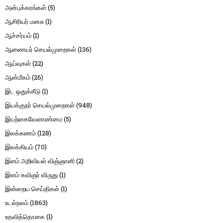
அன்புக்கரங்கள்
(5)
ஆசிரியர் மனசு
(1)
ஆச்சர்யம்
(1)
ஆணையர் செயல்முறைகள்
(136)
ஆய்வுகள்
(22)
ஆன்மீகம்
(26)
இட ஒதுக்கீடு
(1)
இயக்குநர் செயல்முறைகள்
(948)
இயற்கைவேளாண்மை
(5)
இலக்கணம்
(128)
இலக்கியம்
(70)
இளம் அறிவியல் விஞ்ஞானி
(2)
இளம் கவிஞர் விருது
(1)
இன்றைய செய்திகள்
(1)
உடல்நலம்
(1863)
உதவித்தொகை
(1)