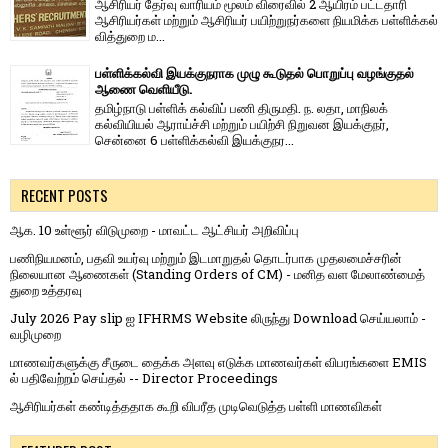
ஆசிரியர் தேர்வு வாரி​யம் மூலம் விரை​வில் 2 ஆயிரம் பட்​ட​தாரி
ஆசிரியர்​கள் மற்​றும் ஆசிரியர் பயிற்றுநர்​களை நியமிக்க பள்​ளிக்​கல்​
வித்​துறை ம...
பள்ளிக்கல்வி இயக்குநராக முழு கூடுதல் பொறுப்பு வழங்குதல்
ஆணை வெளியீடு.
தமிழ்நாடு பள்ளிக் கல்விப் பணி திருமதி. ந. லதா, மாநிலக்
கல்வியியல் ஆராய்ச்சி மற்றும் பயிற்சி நிறுவன இயக்குநர்,
சென்னை 6 பள்ளிக்கல்வி இயக்குநர...
RECENT POSTS
ஆக. 10 உள்ளூர் விடுமுறை - மாவட்ட ஆட்சியர் அறிவிப்பு
பணிநியமனம், பதவி உயர்வு மற்றும் இடமாறுதல் தொடர்பாக முதலமைச்சரின்
நிலையான ஆணைகள் (Standing Orders of CM) - மனித வள மேலாண்மைத்
துறை உத்தரவு
July 2026 Pay slip ஐ IFHRMS Website லிருந்து Download செய்யலாம் -
வழிமுறை
மாணவர்களுக்கு சீருடை தைக்க அளவு எடுக்க மாணவர்கள் விபரங்களை EMIS
ல் பதிவேற்றம் செய்தல் -- Director Proceedings
ஆசிரியர்கள் கண்டித்ததாக கூறி விபரீத முடிவெடுத்த பள்ளி மாணவிகள்