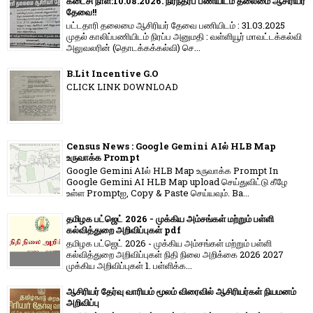
கடைசி நாள்:10.08.2026. நிரந்தரப் பணியிடம் தலைமை ஆசிரியர்
தேவை!!
பட்டதாரி தலைமை ஆசிரியர் தேவை பணியிடம் : 31.03.2025
முதல் காலிப்பணியிடம் நிரப்ப அனுமதி : வள்ளியூர் மாவட்டக்கல்வி
அலுவலரின் (தொடக்கக்கல்வி) செ...
B.Lit Incentive G.O
CLICK LINK DOWNLOAD
Census News : Google Gemini AIல் HLB Map
உருவாக்க Prompt
Google Gemini AIல் HLB Map உருவாக்க Prompt In
Google Gemini AI HLB Map upload செய்துவிட்டு கீழே
உள்ள Promptஐ, Copy & Paste செய்யவும். Ba...
தமிழக பட்ஜெட் 2026 - முக்கிய அம்சங்கள் மற்றும் பள்ளி
கல்வித்துறை அறிவிப்புகள் pdf
தமிழக பட்ஜெட் 2026 - முக்கிய அம்சங்கள் மற்றும் பள்ளி
கல்வித்துறை அறிவிப்புகள் நிதி நிலை அறிக்கை 2026 2027
முக்கிய அறிவிப்புகள் 1. பள்ளிக்க...
ஆசிரியர் தேர்வு வாரியம் மூலம் விரைவில் ஆசிரியர்கள் நியமனம்
அறிவிப்பு