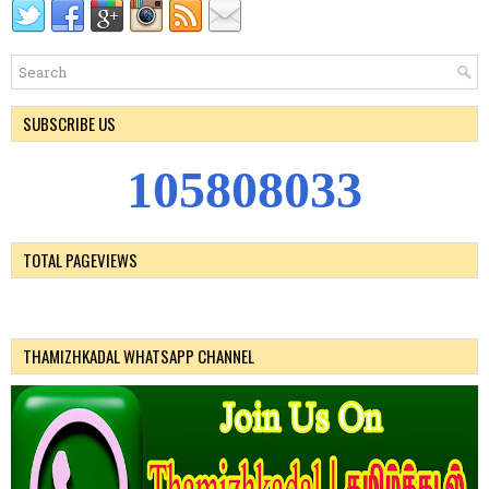
SUBSCRIBE US
1
0
5
8
0
8
0
3
3
TOTAL PAGEVIEWS
THAMIZHKADAL WHATSAPP CHANNEL