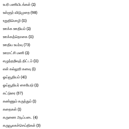
உபரி பணியிடங்கள்
(2)
உள்ளூர் விடுமுறை
(98)
உறுதிமொழி
(11)
ஊக்க ஊதியம்
(2)
ஊக்கத்தொகை
(11)
ஊதிய உயர்வு
(73)
ஊராட்சி மணி
(2)
எழுத்தறிவுத் திட்டம்
(11)
என் கல்லூரி கனவு
(1)
ஓய்வூதியம்
(41)
ஓய்வூதியர் கையேடு
(2)
கட்டுரை
(57)
கண்ணும் கருத்தும்
(1)
கதைகள்
(1)
கருணை அடிப்படை
(4)
கருவூலகச்செய்திகள்
(3)