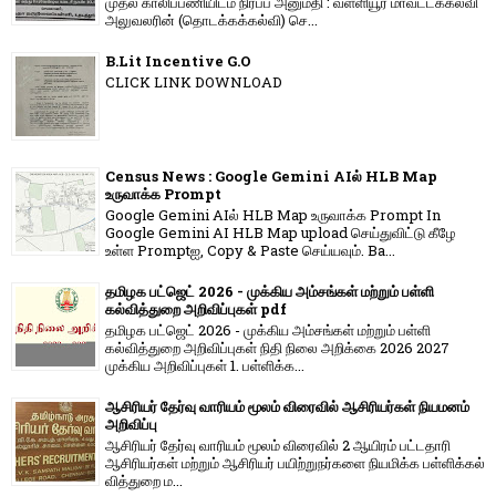
முதல் காலிப்பணியிடம் நிரப்ப அனுமதி : வள்ளியூர் மாவட்டக்கல்வி
அலுவலரின் (தொடக்கக்கல்வி) செ...
B.Lit Incentive G.O
CLICK LINK DOWNLOAD
Census News : Google Gemini AIல் HLB Map
உருவாக்க Prompt
Google Gemini AIல் HLB Map உருவாக்க Prompt In
Google Gemini AI HLB Map upload செய்துவிட்டு கீழே
உள்ள Promptஐ, Copy & Paste செய்யவும். Ba...
தமிழக பட்ஜெட் 2026 - முக்கிய அம்சங்கள் மற்றும் பள்ளி
கல்வித்துறை அறிவிப்புகள் pdf
தமிழக பட்ஜெட் 2026 - முக்கிய அம்சங்கள் மற்றும் பள்ளி
கல்வித்துறை அறிவிப்புகள் நிதி நிலை அறிக்கை 2026 2027
முக்கிய அறிவிப்புகள் 1. பள்ளிக்க...
ஆசிரியர் தேர்வு வாரியம் மூலம் விரைவில் ஆசிரியர்கள் நியமனம்
அறிவிப்பு
ஆசிரியர் தேர்வு வாரி​யம் மூலம் விரை​வில் 2 ஆயிரம் பட்​ட​தாரி
ஆசிரியர்​கள் மற்​றும் ஆசிரியர் பயிற்றுநர்​களை நியமிக்க பள்​ளிக்​கல்​
வித்​துறை ம...