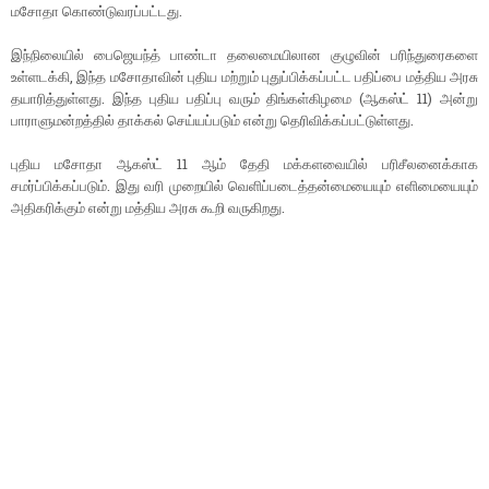
மசோதா கொண்டுவரப்பட்டது.
இந்நிலையில் பைஜெயந்த் பாண்டா தலைமையிலான குழுவின் பரிந்துரைகளை
உள்ளடக்கி, இந்த மசோதாவின் புதிய மற்றும் புதுப்பிக்கப்பட்ட பதிப்பை மத்திய அரசு
தயாரித்துள்ளது. இந்த புதிய பதிப்பு வரும் திங்கள்கிழமை (ஆகஸ்ட் 11) அன்று
பாராளுமன்றத்தில் தாக்கல் செய்யப்படும் என்று தெரிவிக்கப்பட்டுள்ளது.
புதிய மசோதா ஆகஸ்ட் 11 ஆம் தேதி மக்களவையில் பரிசீலனைக்காக
சமர்ப்பிக்கப்படும். இது வரி முறையில் வெளிப்படைத்தன்மையையும் எளிமையையும்
அதிகரிக்கும் என்று மத்திய அரசு கூறி வருகிறது.