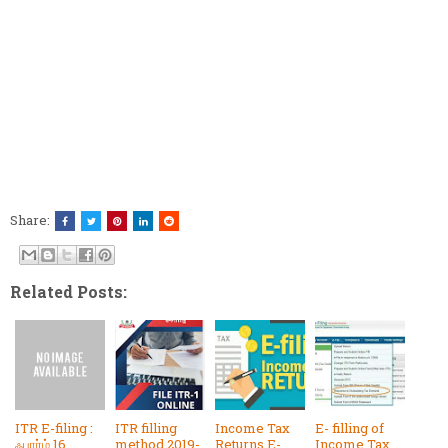
Share:
Related Posts:
ITR E-filing :
ITR filling
Income Tax
E- filling of
ஃபார்ம் 16
method 2019-
Returns E-
Income Tax