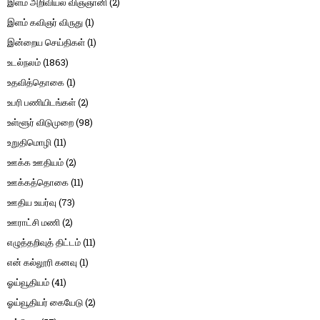
இளம் அறிவியல் விஞ்ஞானி
(2)
இளம் கவிஞர் விருது
(1)
இன்றைய செய்திகள்
(1)
உடல்நலம்
(1863)
உதவித்தொகை
(1)
உபரி பணியிடங்கள்
(2)
உள்ளூர் விடுமுறை
(98)
உறுதிமொழி
(11)
ஊக்க ஊதியம்
(2)
ஊக்கத்தொகை
(11)
ஊதிய உயர்வு
(73)
ஊராட்சி மணி
(2)
எழுத்தறிவுத் திட்டம்
(11)
என் கல்லூரி கனவு
(1)
ஓய்வூதியம்
(41)
ஓய்வூதியர் கையேடு
(2)