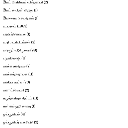
இளம் அறிவியல் விஞ்ஞானி
(2)
இளம் கவிஞர் விருது
(1)
இன்றைய செய்திகள்
(1)
உடல்நலம்
(1863)
உதவித்தொகை
(1)
உபரி பணியிடங்கள்
(2)
உள்ளூர் விடுமுறை
(98)
உறுதிமொழி
(11)
ஊக்க ஊதியம்
(2)
ஊக்கத்தொகை
(11)
ஊதிய உயர்வு
(73)
ஊராட்சி மணி
(2)
எழுத்தறிவுத் திட்டம்
(11)
என் கல்லூரி கனவு
(1)
ஓய்வூதியம்
(41)
ஓய்வூதியர் கையேடு
(2)