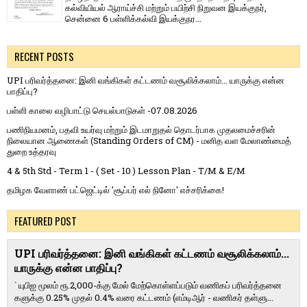
கல்வியியல் ஆராய்ச்சி மற்றும் பயிற்சி நிறுவன இயக்குநர்,
சென்னை 6 பள்ளிக்கல்வி இயக்குநர...
RECENT POSTS
UPI பரிவர்த்தனை: இனி வங்கிகள் கட்டணம் வசூலிக்கலாம்... யாருக்கு என்ன
பாதிப்பு?
பள்ளி காலை வழிபாட்டு செயல்பாடுகள் -07.08.2026
பணிநியமனம், பதவி உயர்வு மற்றும் இடமாறுதல் தொடர்பாக முதலமைச்சரின்
நிலையான ஆணைகள் (Standing Orders of CM) - மனித வள மேலாண்மைத்
துறை உத்தரவு
4 & 5th Std - Term 1 - ( Set - 10 ) Lesson Plan - T/M & E/M
தமிழக வேளாண் பட்ஜெட்டில் 'சூப்பர் எல் நினோ' எச்சரிக்கை!
FEATURED POST
UPI பரிவர்த்தனை: இனி வங்கிகள் கட்டணம் வசூலிக்கலாம்...
யாருக்கு என்ன பாதிப்பு?
` யுபிஐ மூலம் ரூ.2,000-க்கு மேல் மேற்​கொள்​ளப்​படும் வணி​கப் பரிவர்த்​தனை​
களுக்கு 0.25% முதல் 0.4% வரை கட்​ட​ணம் (எம்​டிஆர் - வணி​கர் தள்​ளு...