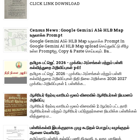
CLICK LINK DOWNLOAD
Census News : Google Gemini AIல் HLB Map
உருவாக்க Prompt
Google Gemini AIல் HLB Map உருவாக்க Prompt In
Google Gemini AI HLB Map upload செய்துவிட்டு கீழே
உள்ள Promptஐ, Copy & Paste செய்யவும். Ba...
தமிழக பட்ஜெட் 2026 - முக்கிய அம்சங்கள் மற்றும் பள்ளி
கல்வித்துறை அறிவிப்புகள் pdf
தமிழக பட்ஜெட் 2026 - முக்கிய அம்சங்கள் மற்றும் பள்ளி
கல்வித்துறை அறிவிப்புகள் நிதி நிலை அறிக்கை 2026 2027
முக்கிய அறிவிப்புகள் 1. பள்ளிக்க...
ஆசிரியர் தேர்வு வாரியம் மூலம் விரைவில் ஆசிரியர்கள் நியமனம்
அறிவிப்பு
ஆசிரியர் தேர்வு வாரி​யம் மூலம் விரை​வில் 2 ஆயிரம் பட்​ட​தாரி
ஆசிரியர்​கள் மற்​றும் ஆசிரியர் பயிற்றுநர்​களை நியமிக்க பள்​ளிக்​கல்​
வித்​துறை ம...
பள்ளிக்கல்வி இயக்குநராக முழு கூடுதல் பொறுப்பு வழங்குதல்
ஆணை வெளியீடு.
தமிழ்நாடு பள்ளிக் கல்விப் பணி திருமதி. ந. லதா, மாநிலக்