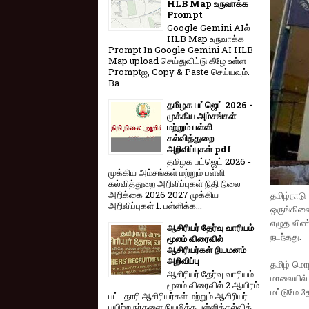
HLB Map உருவாக்க
Prompt
Google Gemini AIல்
HLB Map உருவாக்க
Prompt In Google Gemini AI HLB
Map upload செய்துவிட்டு கீழே உள்ள
Promptஐ, Copy & Paste செய்யவும்.
Ba...
தமிழக பட்ஜெட் 2026 -
முக்கிய அம்சங்கள்
மற்றும் பள்ளி
கல்வித்துறை
அறிவிப்புகள் pdf
தமிழக பட்ஜெட் 2026 -
முக்கிய அம்சங்கள் மற்றும் பள்ளி
கல்வித்துறை அறிவிப்புகள் நிதி நிலை
அறிக்கை 2026 2027 முக்கிய
தமிழ்நாட
அறிவிப்புகள் 1. பள்ளிக்க...
ஒருங்கிணை
எழுத விண்
ஆசிரியர் தேர்வு வாரியம்
நடந்தது.
மூலம் விரைவில்
ஆசிரியர்கள் நியமனம்
அறிவிப்பு
தமிழ் மொழ
ஆசிரியர் தேர்வு வாரி​யம்
மாலையில் 
மூலம் விரை​வில் 2 ஆயிரம்
மட்டுமே தே
பட்​ட​தாரி ஆசிரியர்​கள் மற்​றும் ஆசிரியர்
பயிற்றுநர்​களை நியமிக்க பள்​ளிக்​கல்​வித்​