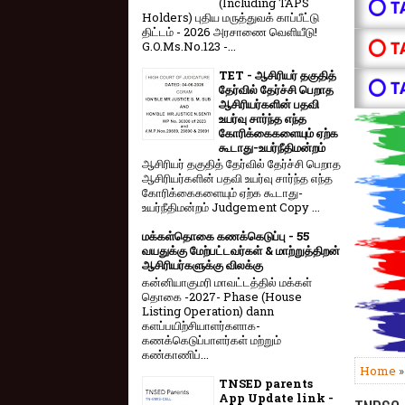
(Including TAPS
⭕ T
Holders) புதிய மருத்துவக் காப்பீட்டு
திட்டம் - 2026 அரசாணை வெளியீடு!
⭕ T
G.O.Ms.No.123 -...
TET - ஆசிரியர் தகுதித்
⭕ T
தேர்வில் தேர்ச்சி பெறாத
ஆசிரியர்களின் பதவி
உயர்வு சார்ந்த எந்த
கோரிக்கைகளையும் ஏற்க
கூடாது-உயர்நீதிமன்றம்
ஆசிரியர் தகுதித் தேர்வில் தேர்ச்சி பெறாத
ஆசிரியர்களின் பதவி உயர்வு சார்ந்த எந்த
கோரிக்கைகளையும் ஏற்க கூடாது-
உயர்நீதிமன்றம் Judgement Copy ...
மக்கள்தொகை கணக்கெடுப்பு - 55
வயதுக்கு மேற்பட்டவர்கள் & மாற்றுத்திறன்
ஆசிரியர்களுக்கு விலக்கு
கன்னியாகுமரி மாவட்டத்தில் மக்கள்
தொகை -2027- Phase (House
Listing Operation) dann
களப்பயிற்சியாளர்களாக-
கணக்கெடுப்பாளர்கள் மற்றும்
கண்காணிப்...
Home
TNSED parents
App Update link -