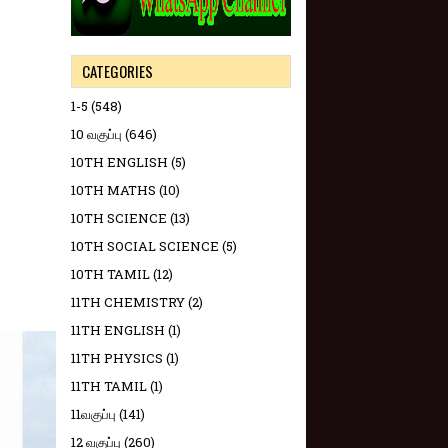
CATEGORIES
1-5
(548)
10 வகுப்பு
(646)
10TH ENGLISH
(5)
10TH MATHS
(10)
10TH SCIENCE
(13)
10TH SOCIAL SCIENCE
(5)
10TH TAMIL
(12)
11TH CHEMISTRY
(2)
11TH ENGLISH
(1)
11TH PHYSICS
(1)
11TH TAMIL
(1)
11வகுப்பு
(141)
12 வகுப்பு
(260)