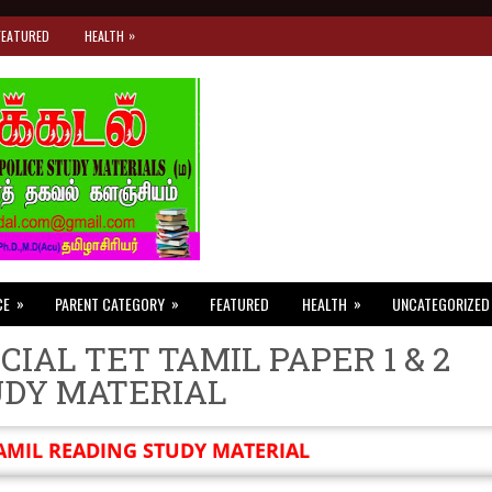
»
FEATURED
HEALTH
»
»
»
CE
PARENT CATEGORY
FEATURED
HEALTH
UNCATEGORIZED
CIAL TET TAMIL PAPER 1 & 2
UDY MATERIAL
AMIL READING STUDY MATERIAL