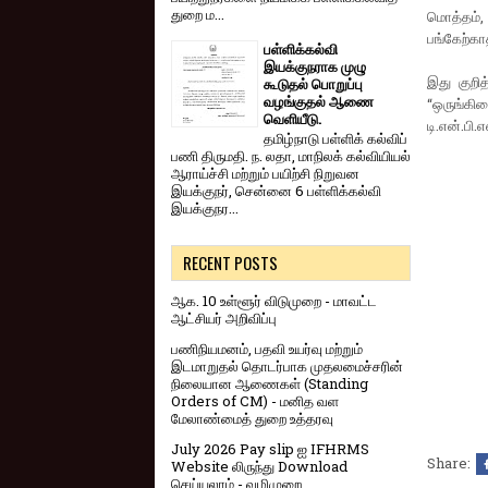
துறை ம...
மொத்தம், 
பங்கேற்காத
பள்ளிக்கல்வி
இயக்குநராக முழு
இது குறித
கூடுதல் பொறுப்பு
வழங்குதல் ஆணை
“ஒருங்கிண
வெளியீடு.
டி.என்.பி.
தமிழ்நாடு பள்ளிக் கல்விப்
பணி திருமதி. ந. லதா, மாநிலக் கல்வியியல்
ஆராய்ச்சி மற்றும் பயிற்சி நிறுவன
இயக்குநர், சென்னை 6 பள்ளிக்கல்வி
இயக்குநர...
RECENT POSTS
ஆக. 10 உள்ளூர் விடுமுறை - மாவட்ட
ஆட்சியர் அறிவிப்பு
பணிநியமனம், பதவி உயர்வு மற்றும்
இடமாறுதல் தொடர்பாக முதலமைச்சரின்
நிலையான ஆணைகள் (Standing
Orders of CM) - மனித வள
மேலாண்மைத் துறை உத்தரவு
July 2026 Pay slip ஐ IFHRMS
Share:
Website லிருந்து Download
செய்யலாம் - வழிமுறை