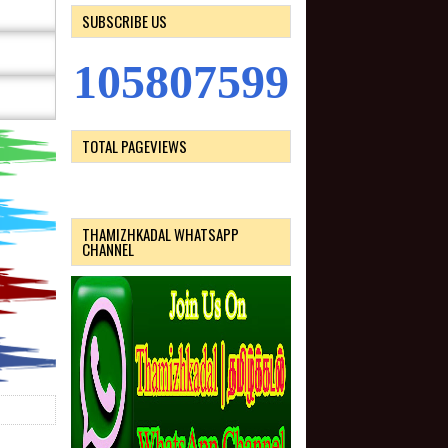
SUBSCRIBE US
1
0
5
8
0
7
5
9
9
TOTAL PAGEVIEWS
THAMIZHKADAL WHATSAPP
CHANNEL