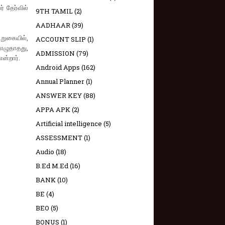
் தேர்வில்
9TH TAMIL
(2)
AADHAAR
(39)
றுகையில்,
ACCOUNT SLIP
(1)
 எழுதாதது,
ADMISSION
(79)
என்றார்.
Android Apps
(162)
Annual Planner
(1)
ANSWER KEY
(88)
APPA APK
(2)
Artificial intelligence
(5)
ASSESSMENT
(1)
Audio
(18)
B.Ed M.Ed
(16)
BANK
(10)
BE
(4)
BEO
(5)
BONUS
(1)