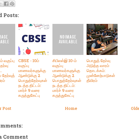
d Posts:
-ம் வகுப்பு
CBSE - 10ம்
சிபிஎஸ்இ 10-ம்
பொதுத் தோ்வு
ேர்வு:
வகுப்பு
வகுப்பு
அடுத்த வாரம்
்ட
மாணவர்களுக்கு
மாணவர்களுக்கு
தொடக்கம்:
 தேர்வுத்
ஆண்டுக்கு 2
ஆண்டுக்கு 2
முன்னேற்பாடுகள்
ரம்
பொதுத்தேர்வுகள்
பொதுத்தேர்வுகள்
தீவிரம்
நடத்த திட்டம்:
நடத்த திட்டம்:
மார்ச் 9 வரை
மார்ச் 9 வரை
கருத்துகேட்பு
கருத்துகேட்பு
 Post
Home
Old
omments:
 a Comment