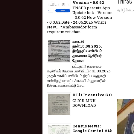
TNPSC 
Version - 0.0.62
TNSED parents App
தமிழ்க்கட
Update link - Version
- 0.0.62 New Version
- 0.0.62 Date - 24.06.2026 What's
New.... *Ambassador form
requirement chan...
கடைசி
நாள்:10.08.2026.
நிரந்தரப் பணியிடம்
தலைமை ஆசிரியர்
தேவை!!
பட்டதாரி தலைமை
ஆசிரியர் தேவை பணியிடம் : 31.03.2025
முதல் காலிப்பணியிடம் நிரப்ப அனுமதி :
வள்ளியூர் மாவட்டக்கல்வி அலுவலரின்
(தொடக்கக்கல்வி) செ...
B.Lit Incentive G.O
CLICK LINK
DOWNLOAD
Census News :
Google Gemini AIல்