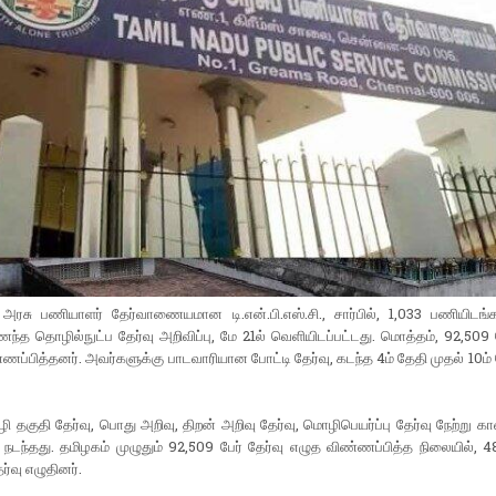
ு அரசு பணியாளர் தேர்வாணையமான டி.என்.பி.எஸ்.சி., சார்பில், 1,033 பணியிடங்
ந்த தொழில்நுட்ப தேர்வு அறிவிப்பு, மே 21ல் வெளியிடப்பட்டது. மொத்தம், 92,509 ப
ணப்பித்தனர். அவர்களுக்கு பாடவாரியான போட்டி தேர்வு, கடந்த 4ம் தேதி முதல் 10ம
ி தகுதி தேர்வு, பொது அறிவு, திறன் அறிவு தேர்வு, மொழிபெயர்ப்பு தேர்வு நேற்று கா
நடந்தது. தமிழகம் முழுதும் 92,509 பேர் தேர்வு எழுத விண்ணப்பித்த நிலையில், 4
ர்வு எழுதினர்.