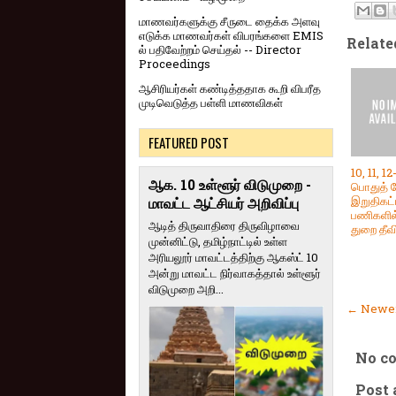
மாணவர்களுக்கு சீருடை தைக்க அளவு
எடுக்க மாணவர்கள் விபரங்களை EMIS
Relate
ல் பதிவேற்றம் செய்தல் -- Director
Proceedings
ஆசிரியர்கள் கண்டித்ததாக கூறி விபரீத
முடிவெடுத்த பள்ளி மாணவிகள்
FEATURED POST
10, 11, 12
ஆக. 10 உள்ளூர் விடுமுறை -
பொதுத் த
இறுதிகட
மாவட்ட ஆட்சியர் அறிவிப்பு
பணிகளில்
ஆடித் திருவாதிரை திருவிழாவை
துறை தீவி
முன்னிட்டு, தமிழ்நாட்டில் உள்ள
அரியலூர் மாவட்டத்திற்கு ஆகஸ்ட் 10
அன்று மாவட்ட நிர்வாகத்தால் உள்ளூர்
விடுமுறை அறி...
← Newer
No c
Post