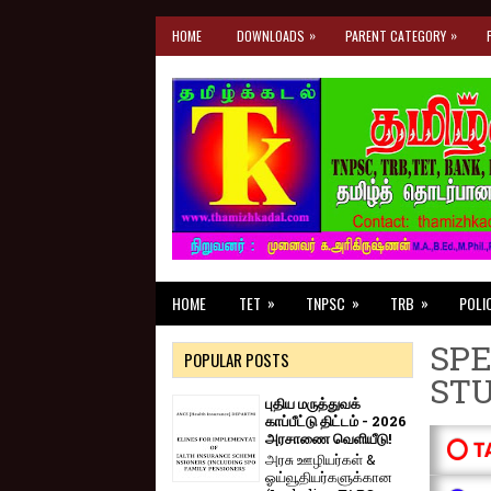
»
»
HOME
DOWNLOADS
PARENT CATEGORY
»
»
»
HOME
TET
TNPSC
TRB
POLI
SPE
POPULAR POSTS
ST
புதிய மருத்துவக்
காப்பீட்டு திட்டம் - 2026
அரசாணை வெளியீடு!
⭕ T
அரசு ஊழியர்கள் &
ஓய்வூதியர்களுக்கான