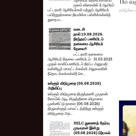
11ம் வக
மூலம் விரை​வில் 2 ஆயிரம்
தமிழ்க்கட
பட்​ட​தாரி ஆசிரியர்​கள் மற்​றும் ஆசிரியர்
பயிற்றுநர்​களை நியமிக்க பள்​ளிக்​கல்​வித்​
துறை ம...
கடைசி
நாள்:10.08.2026.
நிரந்தரப் பணியிடம்
தலைமை ஆசிரியர்
தேவை!!
பட்டதாரி தலைமை
ஆசிரியர் தேவை பணியிடம் : 31.03.2025
முதல் காலிப்பணியிடம் நிரப்ப அனுமதி :
வள்ளியூர் மாவட்டக்கல்வி அலுவலரின்
(தொடக்கக்கல்வி) செ...
உள்ளூர் விடுமுறை (06.08.2026)
அறிவிப்பு
உள்ளூர் விடுமுறை திருத்தணி முருகன்
கோயில் ஆடி கிருத்திகை விழாவை
முன்னிட்டு நாளை (06.08.2026)
திருவள்ளூர் மாவட்டத்திற்கு உள்ளூர்
விடுமுறை அற...
SSLC துணைத் தேர்வு
முடிவுகள் இன்று
(05.08.2026) பிற்பகல்