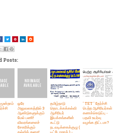
d Posts:
 மூன்றாம்
ஒரே
தமிழ்நாடு
' TET ' தேர்ச்சி
்ச்சி
அலுவலகத்தில் 3
தொடக்கக்கல்வி
பெற்ற ஆசிரியர்கள்
ஆண்டுகளுக்கும்
ஆசிரியர்
கணக்கெடுப்பு -
மேல் பணி!
இயக்கங்களின்
பதவி உயர்வு
விவரங்களைச்
கூட்டு
வழங்க திட்டமா?
சேகரிக்கும்
நடவடிக்கைக்குழு (
கல்வித் துறை!
டிட்டோஜாக் ) -