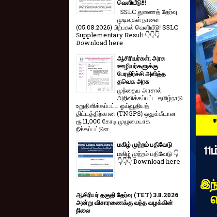
வெளியீடு!!!
SSLC துணைத் தேர்வு
முடிவுகள் நாளை
(05.08.2026) பிற்பகல் வெளியீடு! SSLC
Supplementary Result 👇👇👇
Download here
ஆசிரியர்கள், அரசு
ஊழியர்களுக்கு
பேரதிர்ச்சி அளித்த
தவெக அரசு
முந்தைய அரசால்
அறிவிக்கப்பட்ட தமிழ்நாடு
உறுதிளிக்கப்பட்ட ஓய்வூதியத்
திட்டத்திற்கான (TNGPS) ஒதுக்கீடான
ரூ.11,000 கோடி முழுமையாக
நீக்கப்பட்டுள...
மகிழ் முற்றம் பதிவேடு
மகிழ் முற்றம் பதிவேடு 👇
👇👇👇 Download here
ஆசிரியர் தகுதி தேர்வு (TET) 3.8.2026
அன்று விசாரணைக்கு வந்த வழக்கின்
நிலை