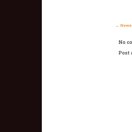
← Newer
No c
Post