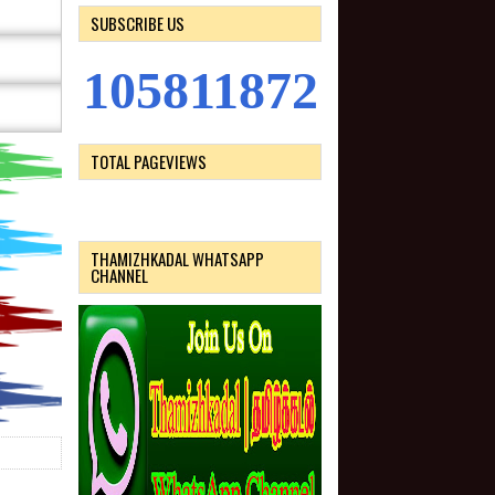
SUBSCRIBE US
1
0
5
8
1
1
8
7
2
TOTAL PAGEVIEWS
THAMIZHKADAL WHATSAPP
CHANNEL