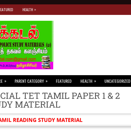
»
FEATURED
HEALTH
»
»
»
CE
PARENT CATEGORY
FEATURED
HEALTH
UNCATEGORIZED
CIAL TET TAMIL PAPER 1 & 2
UDY MATERIAL
AMIL READING STUDY MATERIAL