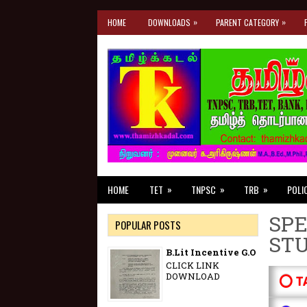
»
»
HOME
DOWNLOADS
PARENT CATEGORY
»
»
»
HOME
TET
TNPSC
TRB
POLI
SPE
POPULAR POSTS
ST
B.Lit Incentive G.O
CLICK LINK
DOWNLOAD
⭕ T