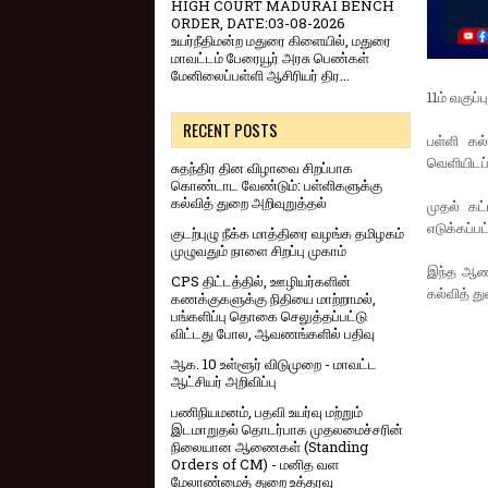
HIGH COURT MADURAI BENCH
ORDER, DATE:03-08-2026
உயர்நீதிமன்ற மதுரை கிளையில், மதுரை
மாவட்டம் பேரையூர் அரசு பெண்கள்
மேனிலைப்பள்ளி ஆசிரியர் திர...
11ம் வகுப்
RECENT POSTS
பள்ளி கல
வெளியிடப்
சுதந்திர தின விழாவை சிறப்பாக
கொண்டாட வேண்டும்: பள்ளிகளுக்கு
கல்வித் துறை அறிவுறுத்தல்
முதல் கட
எடுக்கப்பட்
குடற்புழு நீக்க மாத்திரை வழங்க தமிழகம்
முழுவதும் நாளை சிறப்பு முகாம்
இந்த ஆண்ட
CPS திட்டத்தில், ஊழியர்களின்
கல்வித் த
கணக்குகளுக்கு நிதியை மாற்றாமல்,
பங்களிப்பு தொகை செலுத்தப்பட்டு
விட்டது போல, ஆவணங்களில் பதிவு
ஆக. 10 உள்ளூர் விடுமுறை - மாவட்ட
ஆட்சியர் அறிவிப்பு
பணிநியமனம், பதவி உயர்வு மற்றும்
இடமாறுதல் தொடர்பாக முதலமைச்சரின்
நிலையான ஆணைகள் (Standing
Orders of CM) - மனித வள
மேலாண்மைத் துறை உத்தரவு