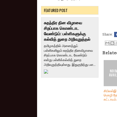
FEATURED POST
சுதந்திர தின விழாவை
சிறப்பாக கொண்டாட
வேண்டும்: பள்ளிகளுக்கு
Share:
கல்வித் துறை அறிவுறுத்தல்
தமிழகத்தில் அனைத்துப்
பள்ளிகளிலும் சுதந்திர தினவிழாவை
Relate
சிறப்பாக கொண்டாட வேண்டும்
என்று பள்ளிக்கல்வித் துறை
அறிவுறுத்தியுள்ளது. இதுகுறித்து பள...
சிபிஎஸ்இ
மொழி தேர
கட்டாயம்.