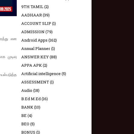
9TH TAMIL
(2)
AADHAAR
(39)
ACCOUNT SLIP
(1)
ADMISSION
(79)
 ரத்து என
Android Apps
(162)
Annual Planner
(1)
ாக முடிவு
ANSWER KEY
(88)
APPA APK
(2)
Artificial intelligence
(5)
யல்படுத்த
ASSESSMENT
(1)
Audio
(18)
B.Ed M.Ed
(16)
BANK
(10)
BE
(4)
BEO
(5)
BONUS
(1)