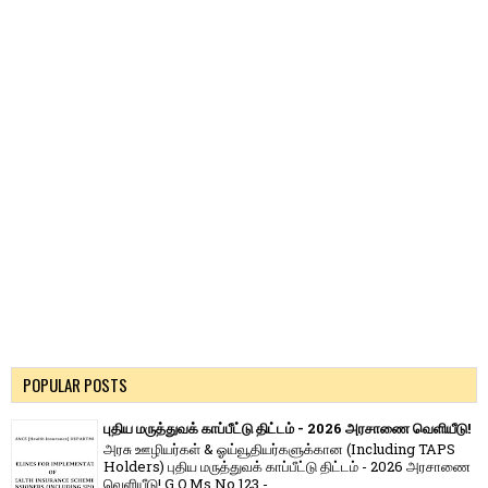
POPULAR POSTS
புதிய மருத்துவக் காப்பீட்டு திட்டம் - 2026 அரசாணை வெளியீடு!
அரசு ஊழியர்கள் & ஓய்வூதியர்களுக்கான (Including TAPS
Holders) புதிய மருத்துவக் காப்பீட்டு திட்டம் - 2026 அரசாணை
வெளியீடு! G.O.Ms.No.123 -...