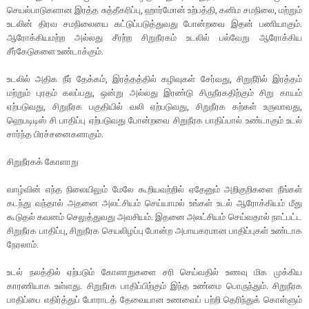
செயல்பாடுகளான இரத்த சுத்தீகரிப்பு, ஹார்மோன் உற்பத்தி, கனிம சமநிலை, மற்றும்
உடலின் திரவ சமநிலையை கட்டுப்படுத்துவது போன்றவை இதன் பணியாகும்.
ஆரோக்கியமற்ற அல்லது சீரற்ற சிறுநீரகம் உடலில் பல்வேறு ஆரோக்கிய
சீர்கேடுகளை உண்டாக்கும்.
உடலில் அதிக நீர் தேக்கம், இரத்தத்தில் கழிவுகள் சேர்வது, சிறுநீரில் இரத்தம்
மற்றும் புரதம் கலப்பது, ஒன்று அல்லது இரண்டு சிருநீரகதிற்கும் சிறு காயம்
ஏற்படுவது, சிறுநீரக பகுதியில் வலி ஏற்படுவது, சிறுநீரக கற்கள் உருவாவது,
ஹெபடிடிஸ் சி பாதிப்பு ஏற்படுவது போன்றவை சிறுநீரக பாதிப்பால் உண்டாகும் உடல்
சார்ந்த பிரச்சனைகளாகும்.
சிறுநீரகக் கோளாறு
வாழ்வின் எந்த நிலையிலும் மேலே கூறியவற்றில் ஏதேனும் அறிகுறிகளை நீங்கள்
கடந்து வந்தால் அதனை அலட்சியம் செய்யாமல் உங்கள் உடல் ஆரோக்கியம் மீது
கூடுதல் கவனம் செலுத்துவது அவசியம். இதனை அலட்சியம் செய்வதால் நாட்பட்ட
சிறுநீரக பாதிப்பு, சிறுநீரக செயலிழப்பு போன்ற அபாயகரமான பாதிப்புகள் உண்டாக
நேரலாம்.
உடல் நலத்தில் ஏற்படும் கோளாறுகளை சரி செய்வதில் உணவு மிக முக்கிய
காரணியாக உள்ளது. சிறுநீரக பாதிப்பிற்கும் இந்த உண்மை பொருந்தும். சிறுநீரக
பாதிப்பை எதிர்த்துப் போராடத் தேவையான உணவைப் பற்றி தெரிந்துக் கொள்ளும்