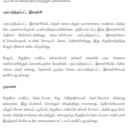
ஆப்பிள் போன்றவற்றை எடுத்துக் கொள்ளலாம்.
பதப்படுத்தப்பட்ட இறைச்சி
பதப்படுத்தப்பட்ட இறைச்சியில், அதன் சுவை மற்றும் வாசனையை சமநிலை படுத்த
சில பதனச்சரக்குகள் பயன்படுத்தப்படுகின்றன. குறிப்பாக உப்பு இந்த இறைச்சியில்
அதிகம் சேர்க்கப்படுகிறது. தொடர்ச்சியாக பதப்படுத்தப்பட்ட இறைச்சியை
உட்கொள்வதால் உடலின் சோடியம் அளவு அதிகரிக்கிறது, இது சிறுநீரகத்திற்கு
மேலும் தீங்கை உண்டாக்குகிறது.
மேலும், சிறுநீரக பாதிப்பு உள்ளவர்கள் தங்கள் உணவில் புரத அளவை
கண்காணித்துக் கொண்டிருக்க வேண்டும். பதப்படுத்தப்பட்ட இறைச்சியில் அதிக
அளவு புரதம் உள்ளது. அதனால் முடிந்த அளவு பதப்படுத்தப்பட்ட இறைச்சியைத்
தவிர்ப்பது நல்லது.
முடிவுரை
சிறுநீரக பாதிப்பு தொடர்பான சிறு அறிகுறியையும் அலட்சியமாக விடுவது
நல்லதல்ல. இது மெல்லக் கொல்லும் விஷத்திற்கு சமமானது. ஆரோக்கியமான
மற்றும் சீரான உணவுப் பழக்கம், சிறுநீரக பாதிப்பில் உங்கள் போராட்டத்தில் ஒரு மிகப்
பெரிய வித்தியாசத்தை ஏற்படுத்தும். உங்களுக்கு சிறுநீரகம் தொடர்பான பாதிப்புகள்
இருந்தால் மேலே கூறிய உணவுகளை கட்டாயம் தவிர்ப்பது நல்லது.