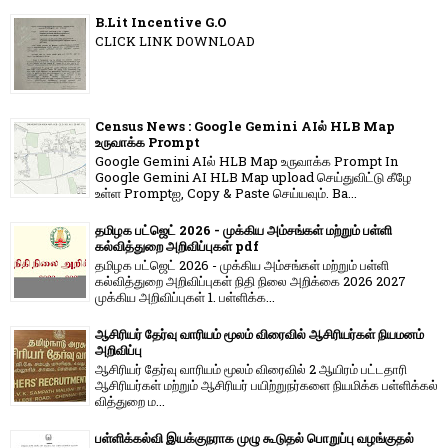
B.Lit Incentive G.O
CLICK LINK DOWNLOAD
Census News : Google Gemini AIல் HLB Map
உருவாக்க Prompt
Google Gemini AIல் HLB Map உருவாக்க Prompt In
Google Gemini AI HLB Map upload செய்துவிட்டு கீழே
உள்ள Promptஐ, Copy & Paste செய்யவும். Ba...
தமிழக பட்ஜெட் 2026 - முக்கிய அம்சங்கள் மற்றும் பள்ளி
கல்வித்துறை அறிவிப்புகள் pdf
தமிழக பட்ஜெட் 2026 - முக்கிய அம்சங்கள் மற்றும் பள்ளி
கல்வித்துறை அறிவிப்புகள் நிதி நிலை அறிக்கை 2026 2027
முக்கிய அறிவிப்புகள் 1. பள்ளிக்க...
ஆசிரியர் தேர்வு வாரியம் மூலம் விரைவில் ஆசிரியர்கள் நியமனம்
அறிவிப்பு
ஆசிரியர் தேர்வு வாரி​யம் மூலம் விரை​வில் 2 ஆயிரம் பட்​ட​தாரி
ஆசிரியர்​கள் மற்​றும் ஆசிரியர் பயிற்றுநர்​களை நியமிக்க பள்​ளிக்​கல்​
வித்​துறை ம...
பள்ளிக்கல்வி இயக்குநராக முழு கூடுதல் பொறுப்பு வழங்குதல்