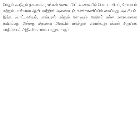
மேலும் கூடுதல் தகவலாக, உங்கள் உணவு அட்டவணையில் பொட்டாசியம், சோடியம்
மற்றும் பாஸ்பரஸ் ஆகியவற்றின் அளவையும் கண்காணிப்பில் வைப்பது அவசியம்.
இந்த பொட்டாசியம், பாஸ்பரஸ் மற்றும் சோடியம் அதிகம் உள்ள உணவுகளை
தவிர்ப்பது அல்லது மிதமான அளவில் எடுத்துக் கொள்வது உங்கள் சிறுநீரக
பாதிப்பைக் அதிகரிக்காமல் பாதுகாக்கும்.