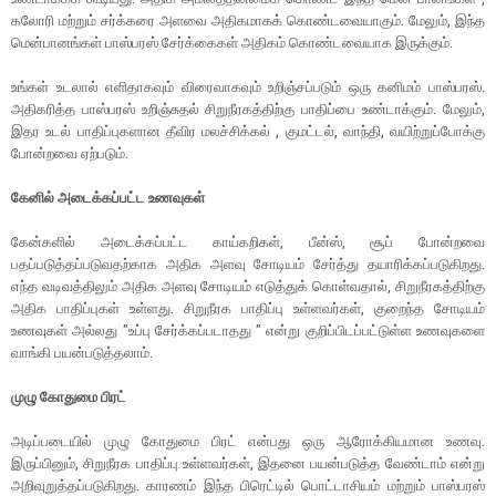
கலோரி மற்றும் சர்க்கரை அளவை அதிகமாகக் கொண்டவையாகும். மேலும், இந்த
மென்பானங்கள் பாஸ்பரஸ் சேர்க்கைகள் அதிகம் கொண்டவையாக இருக்கும்.
உங்கள் உடலால் எளிதாகவும் விரைவாகவும் உறிஞ்சப்படும் ஒரு கனிமம் பாஸ்பரஸ்.
அதிகரித்த பாஸ்பரஸ் உறிஞ்சுதல் சிறுநீரகத்திற்கு பாதிப்பை உண்டாக்கும். மேலும்,
இதர உடல் பாதிப்புகளான தீவிர மலச்சிக்கல் , குமட்டல், வாந்தி, வயிற்றுப்போக்கு
போன்றவை ஏற்படும்.
கேனில் அடைக்கப்பட்ட உணவுகள்
கேன்களில் அடைக்கப்பட்ட காய்கறிகள், பீன்ஸ், சூப் போன்றவை
பதப்படுத்தப்படுவதற்காக அதிக அளவு சோடியம் சேர்த்து தயாரிக்கப்படுகிறது.
எந்த வடிவத்திலும் அதிக அளவு சோடியம் எடுத்துக் கொள்வதால், சிறுநீரகத்திற்கு
அதிக பாதிப்புகள் உள்ளது. சிறுநீரக பாதிப்பு உள்ளவர்கள், குறைந்த சோடியம்
உணவுகள் அல்லது "உப்பு சேர்க்கப்படாதது " என்று குறிப்பிடப்பட்டுள்ள உணவுகளை
வாங்கி பயன்படுத்தலாம்.
முழு கோதுமை பிரட்
அடிப்படையில் முழு கோதுமை பிரட் என்பது ஒரு ஆரோக்கியமான உணவு.
இருப்பினும், சிறுநீரக பாதிப்பு உள்ளவர்கள், இதனை பயன்படுத்த வேண்டாம் என்று
அறிவுறுத்தப்படுகிறது. காரணம் இந்த பிரெட்டில் பொட்டாசியம் மற்றும் பாஸ்பரஸ்