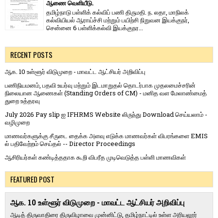
ஆணை வெளியீடு.
தமிழ்நாடு பள்ளிக் கல்விப் பணி திருமதி. ந. லதா, மாநிலக்
கல்வியியல் ஆராய்ச்சி மற்றும் பயிற்சி நிறுவன இயக்குநர்,
சென்னை 6 பள்ளிக்கல்வி இயக்குநர...
RECENT POSTS
ஆக. 10 உள்ளூர் விடுமுறை - மாவட்ட ஆட்சியர் அறிவிப்பு
பணிநியமனம், பதவி உயர்வு மற்றும் இடமாறுதல் தொடர்பாக முதலமைச்சரின்
நிலையான ஆணைகள் (Standing Orders of CM) - மனித வள மேலாண்மைத்
துறை உத்தரவு
July 2026 Pay slip ஐ IFHRMS Website லிருந்து Download செய்யலாம் -
வழிமுறை
மாணவர்களுக்கு சீருடை தைக்க அளவு எடுக்க மாணவர்கள் விபரங்களை EMIS
ல் பதிவேற்றம் செய்தல் -- Director Proceedings
ஆசிரியர்கள் கண்டித்ததாக கூறி விபரீத முடிவெடுத்த பள்ளி மாணவிகள்
FEATURED POST
ஆக. 10 உள்ளூர் விடுமுறை - மாவட்ட ஆட்சியர் அறிவிப்பு
ஆடித் திருவாதிரை திருவிழாவை முன்னிட்டு, தமிழ்நாட்டில் உள்ள அரியலூர்