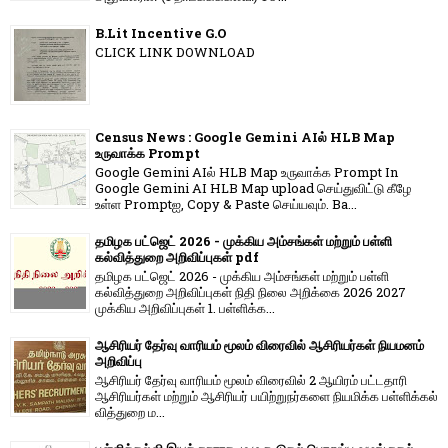
B.Lit Incentive G.O
CLICK LINK DOWNLOAD
Census News : Google Gemini AIல் HLB Map
உருவாக்க Prompt
Google Gemini AIல் HLB Map உருவாக்க Prompt In
Google Gemini AI HLB Map upload செய்துவிட்டு கீழே
உள்ள Promptஐ, Copy & Paste செய்யவும். Ba...
தமிழக பட்ஜெட் 2026 - முக்கிய அம்சங்கள் மற்றும் பள்ளி
கல்வித்துறை அறிவிப்புகள் pdf
தமிழக பட்ஜெட் 2026 - முக்கிய அம்சங்கள் மற்றும் பள்ளி
கல்வித்துறை அறிவிப்புகள் நிதி நிலை அறிக்கை 2026 2027
முக்கிய அறிவிப்புகள் 1. பள்ளிக்க...
ஆசிரியர் தேர்வு வாரியம் மூலம் விரைவில் ஆசிரியர்கள் நியமனம்
அறிவிப்பு
ஆசிரியர் தேர்வு வாரி​யம் மூலம் விரை​வில் 2 ஆயிரம் பட்​ட​தாரி
ஆசிரியர்​கள் மற்​றும் ஆசிரியர் பயிற்றுநர்​களை நியமிக்க பள்​ளிக்​கல்​
வித்​துறை ம...