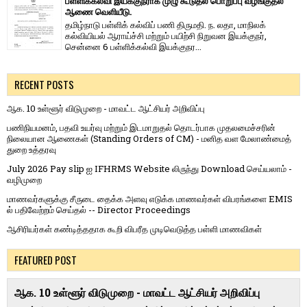
பள்ளிக்கல்வி இயக்குநராக முழு கூடுதல் பொறுப்பு வழங்குதல்
ஆணை வெளியீடு.
தமிழ்நாடு பள்ளிக் கல்விப் பணி திருமதி. ந. லதா, மாநிலக்
கல்வியியல் ஆராய்ச்சி மற்றும் பயிற்சி நிறுவன இயக்குநர்,
சென்னை 6 பள்ளிக்கல்வி இயக்குநர...
RECENT POSTS
ஆக. 10 உள்ளூர் விடுமுறை - மாவட்ட ஆட்சியர் அறிவிப்பு
பணிநியமனம், பதவி உயர்வு மற்றும் இடமாறுதல் தொடர்பாக முதலமைச்சரின்
நிலையான ஆணைகள் (Standing Orders of CM) - மனித வள மேலாண்மைத்
துறை உத்தரவு
July 2026 Pay slip ஐ IFHRMS Website லிருந்து Download செய்யலாம் -
வழிமுறை
மாணவர்களுக்கு சீருடை தைக்க அளவு எடுக்க மாணவர்கள் விபரங்களை EMIS
ல் பதிவேற்றம் செய்தல் -- Director Proceedings
ஆசிரியர்கள் கண்டித்ததாக கூறி விபரீத முடிவெடுத்த பள்ளி மாணவிகள்
FEATURED POST
ஆக. 10 உள்ளூர் விடுமுறை - மாவட்ட ஆட்சியர் அறிவிப்பு