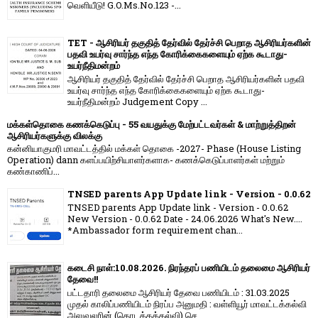
வெளியீடு! G.O.Ms.No.123 -...
TET - ஆசிரியர் தகுதித் தேர்வில் தேர்ச்சி பெறாத ஆசிரியர்களின்
பதவி உயர்வு சார்ந்த எந்த கோரிக்கைகளையும் ஏற்க கூடாது-
உயர்நீதிமன்றம்
ஆசிரியர் தகுதித் தேர்வில் தேர்ச்சி பெறாத ஆசிரியர்களின் பதவி
உயர்வு சார்ந்த எந்த கோரிக்கைகளையும் ஏற்க கூடாது-
உயர்நீதிமன்றம் Judgement Copy ...
மக்கள்தொகை கணக்கெடுப்பு - 55 வயதுக்கு மேற்பட்டவர்கள் & மாற்றுத்திறன்
ஆசிரியர்களுக்கு விலக்கு
கன்னியாகுமரி மாவட்டத்தில் மக்கள் தொகை -2027- Phase (House Listing
Operation) dann களப்பயிற்சியாளர்களாக- கணக்கெடுப்பாளர்கள் மற்றும்
கண்காணிப்...
TNSED parents App Update link - Version - 0.0.62
TNSED parents App Update link - Version - 0.0.62
New Version - 0.0.62 Date - 24.06.2026 What's New....
*Ambassador form requirement chan...
கடைசி நாள்:10.08.2026. நிரந்தரப் பணியிடம் தலைமை ஆசிரியர்
தேவை!!
பட்டதாரி தலைமை ஆசிரியர் தேவை பணியிடம் : 31.03.2025
முதல் காலிப்பணியிடம் நிரப்ப அனுமதி : வள்ளியூர் மாவட்டக்கல்வி
அலுவலரின் (தொடக்கக்கல்வி) செ...