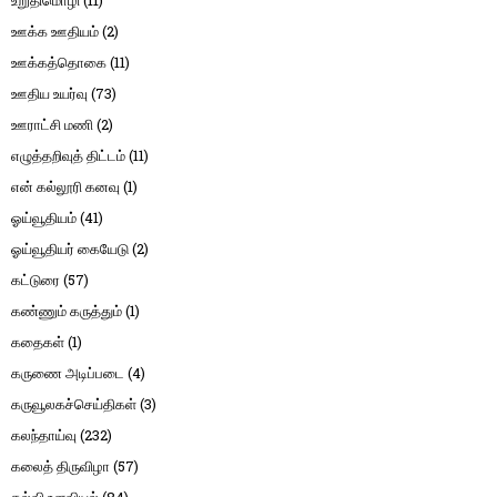
ஊக்க ஊதியம்
(2)
ஊக்கத்தொகை
(11)
ஊதிய உயர்வு
(73)
ஊராட்சி மணி
(2)
எழுத்தறிவுத் திட்டம்
(11)
என் கல்லூரி கனவு
(1)
ஓய்வூதியம்
(41)
ஓய்வூதியர் கையேடு
(2)
கட்டுரை
(57)
கண்ணும் கருத்தும்
(1)
கதைகள்
(1)
கருணை அடிப்படை
(4)
கருவூலகச்செய்திகள்
(3)
கலந்தாய்வு
(232)
கலைத் திருவிழா
(57)
கல்வி உளவியல்
(84)