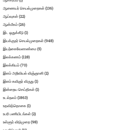
ஆணையர் செயல்முறைகள்
(136)
ஆய்வுகள்
(22)
ஆன்மீகம்
(26)
இட ஒதுக்கீடு
(1)
இயக்குநர் செயல்முறைகள்
(948)
இயற்கைவேளாண்மை
(5)
இலக்கணம்
(128)
இலக்கியம்
(70)
இளம் அறிவியல் விஞ்ஞானி
(2)
இளம் கவிஞர் விருது
(1)
இன்றைய செய்திகள்
(1)
உடல்நலம்
(1863)
உதவித்தொகை
(1)
உபரி பணியிடங்கள்
(2)
உள்ளூர் விடுமுறை
(98)
உறுதிமொழி
(11)