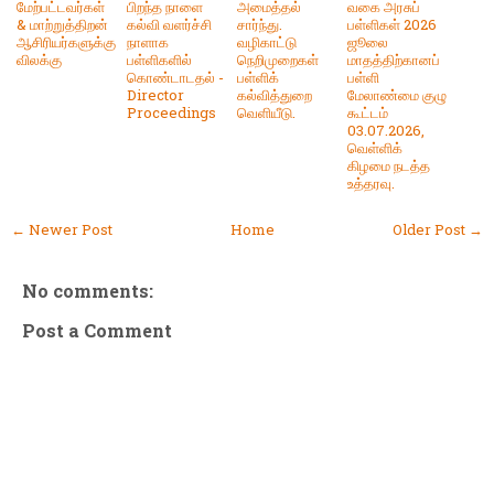
மேற்பட்டவர்கள்
பிறந்த நாளை
அமைத்தல்
வகை அரசுப்
& மாற்றுத்திறன்
கல்வி வளர்ச்சி
சார்ந்து.
பள்ளிகள் 2026
ஆசிரியர்களுக்கு
நாளாக
வழிகாட்டு
ஜூலை
விலக்கு
பள்ளிகளில்
நெறிமுறைகள்
மாதத்திற்கானப்
கொண்டாடதல் -
பள்ளிக்
பள்ளி
Director
கல்வித்துறை
மேலாண்மை குழு
Proceedings
வெளியீடு.
கூட்டம்
03.07.2026,
வெள்ளிக்
கிழமை நடத்த
உத்தரவு.
← Newer Post
Home
Older Post →
No comments:
Post a Comment