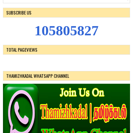
SUBSCRIBE US
1
0
5
8
0
5
8
2
7
TOTAL PAGEVIEWS
THAMIZHKADAL WHATSAPP CHANNEL