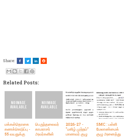
Share:
Related Posts:
மக்கள்தொகை
பெருந்தலைவர்
2026-27 -
SMC : பள்ளி
கணக்கெடுப்பு -
காமராசர்
"மகிழ் முற்றம்"
மேலாண்மைக்
55 வயதுக்கு
அவர்களின்
மாணவர் குழு
குழு அனைத்து