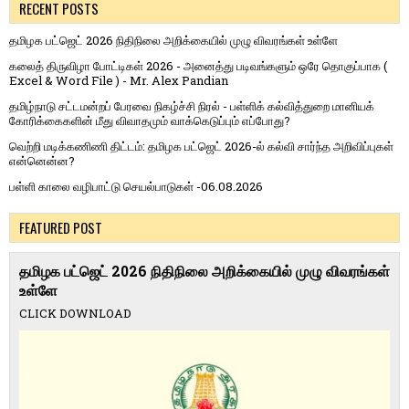
RECENT POSTS
தமிழக பட்ஜெட் 2026 நிதிநிலை அறிக்கையில் முழு விவரங்கள் உள்ளே
கலைத் திருவிழா போட்டிகள் 2026 - அனைத்து படிவங்களும் ஒரே தொகுப்பாக (
Excel & Word File ) - Mr. Alex Pandian
தமிழ்நாடு சட்டமன்றப் பேரவை நிகழ்ச்சி நிரல் - பள்ளிக் கல்வித்துறை மானியக்
கோரிக்கைகளின் மீது விவாதமும் வாக்கெடுப்பும் எப்போது?
வெற்றி மடிக்கணிணி திட்டம்: தமிழக பட்ஜெட் 2026-ல் கல்வி சார்ந்த அறிவிப்புகள்
என்னென்ன?
பள்ளி காலை வழிபாட்டு செயல்பாடுகள் -06.08.2026
FEATURED POST
தமிழக பட்ஜெட் 2026 நிதிநிலை அறிக்கையில் முழு விவரங்கள்
உள்ளே
CLICK DOWNLOAD