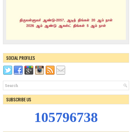
SOCIAL PROFILES
SUBSCRIBE US
1
0
5
7
9
6
7
3
8