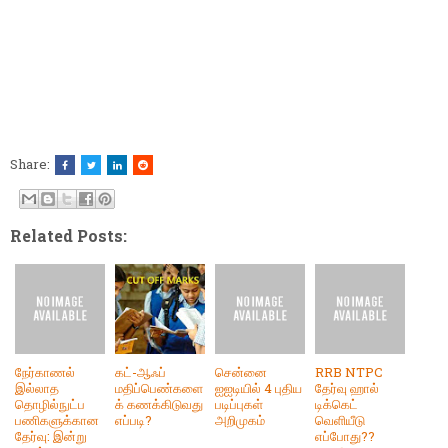
Share:
Related Posts:
நேர்காணல்
கட்-ஆஃப்
சென்னை
RRB NTPC
இல்லாத
மதிப்பெண்களை
ஐஐடியில் 4 புதிய
தேர்வு ஹால்
தொழில்நுட்ப
க் கணக்கிடுவது
படிப்புகள்
டிக்கெட்
பணிகளுக்கான
எப்படி?
அறிமுகம்
வெளியீடு
தேர்வு: இன்று
எப்போது??