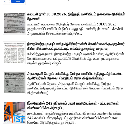
கடைசி நாள்:10.08.2026. நிரந்தரப் பணியிடம் தலைமை ஆசிரியர்
தேவை!!
பட்டதாரி தலைமை ஆசிரியர் தேவை பணியிடம் : 31.03.2025
முதல் காலிப்பணியிடம் நிரப்ப அனுமதி : வள்ளியூர் மாவட்டக்கல்வி
அலுவலரின் (தொடக்கக்கல்வி) செ...
நிறைவேற்ற முடியும் என்ற ஆசிரியர்களின் கோரிக்கைக்கு முதல்வர்
கிரீன் சிக்னல்; பட்டியலிடவும் கல்வித்துறைக்கு உத்தரவு
கல்வித்துறையால் நிறைவேற்ற முடியும் அளவில் உள்ள, ஆசிரியர்கள்
கோரிக்கைகளை பட்டியலிட்டு அவற்றின் மீது உடன் நடவடிக்கை
எடுக்க முதல்வர் விஜய் ...
அரசு உதவி பெறும் பள்ளிக்கு நிரந்தர பணியிடத்திற்கு கீழ்க்கண்ட
ஆசிரியர்கள் தேவை. (ஊதியம் அரசு விதிகளின்படி)
ஆசிரியர்கள் தேவை அரசு உதவி பெறும் பள்ளிக்கு நிரந்தர
பணியிடத்திற்கு கீழ்க்கண்ட ஆசிரியர்கள் தேவை. (ஊதியம் அரசு
விதிகளின்படி)
இஸ்ரோவில் 242 நிர்வாகப் பணி காலியிடங்கள் - பட்டதாரிகள்
விண்ணப்பிக்க அழைப்பு
உதவியாளர், சுருக்கெழுத்தர் உள்ளிட்ட நிர்வாகப் பணிகளில் உள்ள
242 காலியிடங்களுக்கு பட்டதாரிகள் விண்ணப்பிக்கலாம் என
இஸ்ரோ அறிவித்துள்ளது. இந்தி...