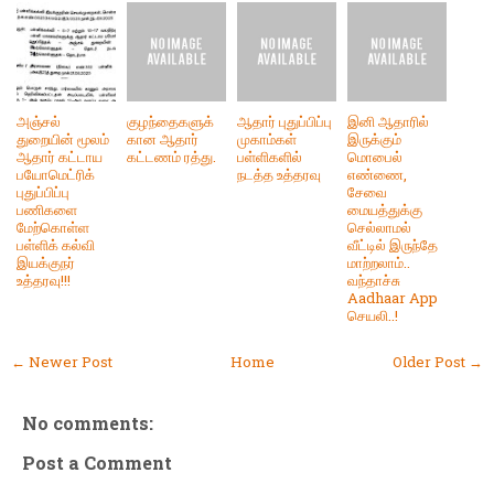
அஞ்சல்
குழந்தைகளுக்
ஆதார் புதுப்பிப்பு
இனி ஆதாரில்
துறையின் மூலம்
கான ஆதார்
முகாம்கள்
இருக்கும்
ஆதார் கட்டாய
கட்டணம் ரத்து.
பள்ளிகளில்
மொபைல்
பயோமெட்ரிக்
நடத்த உத்தரவு
எண்ணை,
புதுப்பிப்பு
சேவை
பணிகளை
மையத்துக்கு
மேற்கொள்ள
செல்லாமல்
பள்ளிக் கல்வி
வீட்டில் இருந்தே
இயக்குநர்
மாற்றலாம்..
உத்தரவு!!!
வந்தாச்சு
Aadhaar App
செயலி..!
← Newer Post
Home
Older Post →
No comments:
Post a Comment