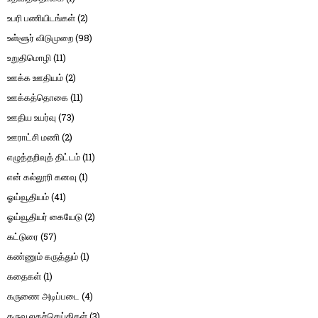
உபரி பணியிடங்கள்
(2)
உள்ளூர் விடுமுறை
(98)
உறுதிமொழி
(11)
ஊக்க ஊதியம்
(2)
ஊக்கத்தொகை
(11)
ஊதிய உயர்வு
(73)
ஊராட்சி மணி
(2)
எழுத்தறிவுத் திட்டம்
(11)
என் கல்லூரி கனவு
(1)
ஓய்வூதியம்
(41)
ஓய்வூதியர் கையேடு
(2)
கட்டுரை
(57)
கண்ணும் கருத்தும்
(1)
கதைகள்
(1)
கருணை அடிப்படை
(4)
கருவூலகச்செய்திகள்
(3)