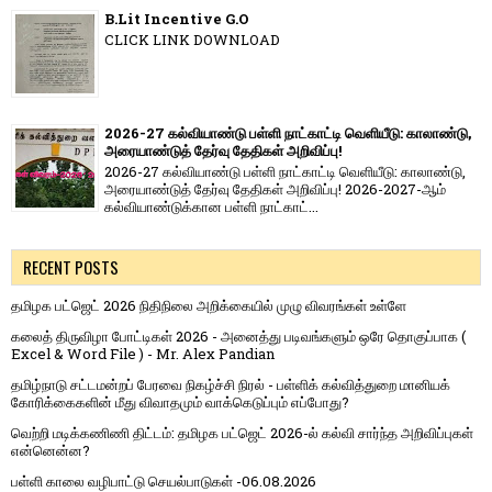
B.Lit Incentive G.O
CLICK LINK DOWNLOAD
2026-27 கல்வியாண்டு பள்ளி நாட்காட்டி வெளியீடு: காலாண்டு,
அரையாண்டுத் தேர்வு தேதிகள் அறிவிப்பு!
2026-27 கல்வியாண்டு பள்ளி நாட்காட்டி வெளியீடு: காலாண்டு,
அரையாண்டுத் தேர்வு தேதிகள் அறிவிப்பு! 2026-2027-ஆம்
கல்வியாண்டுக்கான பள்ளி நாட்காட்...
RECENT POSTS
தமிழக பட்ஜெட் 2026 நிதிநிலை அறிக்கையில் முழு விவரங்கள் உள்ளே
கலைத் திருவிழா போட்டிகள் 2026 - அனைத்து படிவங்களும் ஒரே தொகுப்பாக (
Excel & Word File ) - Mr. Alex Pandian
தமிழ்நாடு சட்டமன்றப் பேரவை நிகழ்ச்சி நிரல் - பள்ளிக் கல்வித்துறை மானியக்
கோரிக்கைகளின் மீது விவாதமும் வாக்கெடுப்பும் எப்போது?
வெற்றி மடிக்கணிணி திட்டம்: தமிழக பட்ஜெட் 2026-ல் கல்வி சார்ந்த அறிவிப்புகள்
என்னென்ன?
பள்ளி காலை வழிபாட்டு செயல்பாடுகள் -06.08.2026