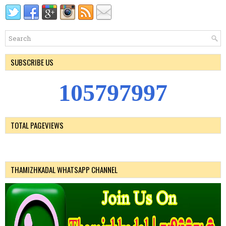
SUBSCRIBE US
1
0
5
7
9
7
9
9
7
TOTAL PAGEVIEWS
THAMIZHKADAL WHATSAPP CHANNEL