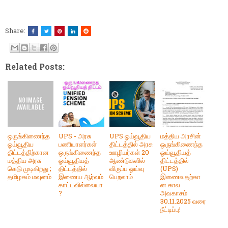
Share:
Related Posts:
ஒருங்கிணைந்த
UPS - அரசு
UPS ஓய்வூதிய
மத்திய அரசின்
ஓய்வூதிய
பணியாளர்கள்
திட்டத்தில் அரசு
ஒருங்கிணைந்த
திட்டத்திற்கான
ஒருங்கிணைந்த
ஊழியர்கள் 20
ஓய்வூதியத்
மத்திய அரசு
ஓய்வூதியத்
ஆண்டுகளில்
திட்டத்தில்
கெடு முடிகிறது ;
திட்டத்தில்
விருப்ப ஓய்வு
(UPS)
தமிழகம் மவுனம்
இணைய ஆர்வம்
பெறலாம்
இணைவதற்கா
காட்டவில்லையா
ன கால
?
அவகாசம்
30.11.2025 வரை
நீட்டிப்பு!