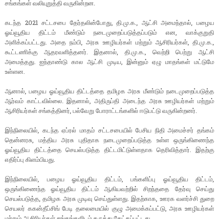
சங்கங்கள் வலியுறுத்தி வருகின்றன.
கடந்த 2021 சட்டசபை தேர்தலின்போது, தி.மு.க., ஆட்சி அமைந்தால், பழைய
ஓய்வூதிய திட்டம் மீண்டும் நடைமுறைப்படுத்தப்படும் என, வாக்குறுதி
அளிக்கப்பட்டது. அதை நம்பி, அரசு ஊழியர்கள் மற்றும் ஆசிரியர்கள், தி.மு.க.,
கூட்டணிக்கு ஆதரவளித்தனர். இதனால், தி.மு.க., வெற்றி பெற்று ஆட்சி
அமைத்தது. ஐந்தாண்டு கால ஆட்சி முடிய, இன்னும் ஏழு மாதங்கள் மட்டுமே
உள்ளன.
ஆனால், பழைய ஓய்வூதிய திட்டத்தை தமிழக அரசு மீண்டும் நடைமுறைப்படுத்த
ஆர்வம் காட்டவில்லை. இதனால், அதிருப்தி அடைந்த அரசு ஊழியர்கள் மற்றும்
ஆசிரியர்கள் சங்கத்தினர், பல்வேறு போராட்டங்களில் ஈடுபட்டு வருகின்றனர்.
இந்நிலையில், கடந்த ஏப்ரல் மாதம் சட்டசபையில் பேசிய நிதி அமைச்சர் தங்கம்
தென்னரசு, மத்திய அரசு புதிதாக நடைமுறைப்படுத்த உள்ள ஒருங்கிணைந்த
ஓய்வூதிய திட்டத்தை செயல்படுத்த திட்டமிட்டுள்ளதாக தெரிவித்தார். இதற்கு
எதிர்ப்பு கிளம்பியது.
இந்நிலையில், பழைய ஓய்வூதிய திட்டம், பங்களிப்பு ஓய்வூதிய திட்டம்,
ஒருங்கிணைந்த ஓய்வூதிய திட்டம் ஆகியவற்றில் சிறந்ததை தேர்வு செய்து
செயல்படுத்த, தமிழக அரசு முடிவு செய்துள்ளது. இதற்காக, ஊரக வளர்ச்சி துறை
செயலர் ககன்தீப்சிங் பேடி தலைமையில் குழு அமைக்கப்பட்டு, அரசு ஊழியர்கள்
மற்றும் ஆசிரியர்கள் சங்கங்களிடம் கருத்து கேட்கப்பட்டது.