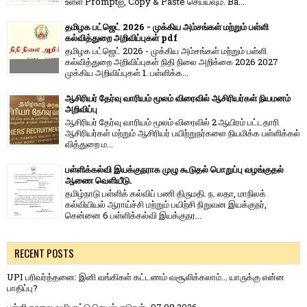
உள்ள Promptஐ, Copy & Paste செய்யவும். Ba...
தமிழக பட்ஜெட் 2026 - முக்கிய அம்சங்கள் மற்றும் பள்ளி
கல்வித்துறை அறிவிப்புகள் pdf
தமிழக பட்ஜெட் 2026 - முக்கிய அம்சங்கள் மற்றும் பள்ளி
கல்வித்துறை அறிவிப்புகள் நிதி நிலை அறிக்கை 2026 2027
முக்கிய அறிவிப்புகள் 1. பள்ளிக்க...
ஆசிரியர் தேர்வு வாரியம் மூலம் விரைவில் ஆசிரியர்கள் நியமனம்
அறிவிப்பு
ஆசிரியர் தேர்வு வாரி​யம் மூலம் விரை​வில் 2 ஆயிரம் பட்​ட​தாரி
ஆசிரியர்​கள் மற்​றும் ஆசிரியர் பயிற்றுநர்​களை நியமிக்க பள்​ளிக்​கல்​
வித்​துறை ம...
பள்ளிக்கல்வி இயக்குநராக முழு கூடுதல் பொறுப்பு வழங்குதல்
ஆணை வெளியீடு.
தமிழ்நாடு பள்ளிக் கல்விப் பணி திருமதி. ந. லதா, மாநிலக்
கல்வியியல் ஆராய்ச்சி மற்றும் பயிற்சி நிறுவன இயக்குநர்,
சென்னை 6 பள்ளிக்கல்வி இயக்குநர...
RECENT POSTS
UPI பரிவர்த்தனை: இனி வங்கிகள் கட்டணம் வசூலிக்கலாம்... யாருக்கு என்ன
பாதிப்பு?