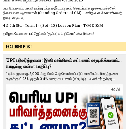
பள்ளி காலை வழிபாட்டு செயல்பாடுகள் -07.08.2026
பணிநியமனம், பதவி உயர்வு மற்றும் இடமாறுதல் தொடர்பாக முதலமைச்சரின்
நிலையான ஆணைகள் (Standing Orders of CM) - மனித வள மேலாண்மைத்
துறை உத்தரவு
4 & 5th Std - Term 1 - ( Set - 10 ) Lesson Plan - T/M & E/M
தமிழக வேளாண் பட்ஜெட்டில் 'சூப்பர் எல் நினோ' எச்சரிக்கை!
FEATURED POST
UPI பரிவர்த்தனை: இனி வங்கிகள் கட்டணம் வசூலிக்கலாம்...
யாருக்கு என்ன பாதிப்பு?
` யுபிஐ மூலம் ரூ.2,000-க்கு மேல் மேற்​கொள்​ளப்​படும் வணி​கப் பரிவர்த்​தனை​
களுக்கு 0.25% முதல் 0.4% வரை கட்​ட​ணம் (எம்​டிஆர் - வணி​கர் தள்​ளு...