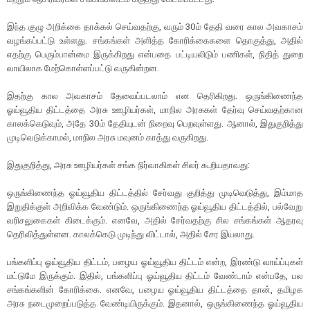
இந்த குழு அறிக்கை தாக்கல் செய்வதற்கு, வரும் 30ம் தேதி வரை கால அவகாசம்
வழங்கப்பட்டு உள்ளது. சங்கங்கள் அளித்த கோரிக்கைகளை தொகுத்து, அதில்
எதற்கு பெரும்பான்மை இருக்கிறது என்பதை பட்டியலிடும் பணிகள், நிதித் துறை
வாயிலாக மேற்கொள்ளப்பட்டு வருகின்றன.
இதற்கு கால அவகாசம் தேவைப்படலாம் என தெரிகிறது. ஒருங்கிணைந்த
ஓய்வூதிய திட்டத்தை அரசு ஊழியர்கள், மாநில அரசுகள் தேர்வு செய்வதற்கான
காலக்கெடுவும், அதே 30ம் தேதியுடன் நிறைவு பெறவுள்ளது. ஆனால், இதுகுறித்து
முடிவெடுக்காமல், மாநில அரசு மவுனம் காத்து வருகிறது.
இதுகுறித்து, அரசு ஊழியர்கள் சங்க நிர்வாகிகள் சிலர் கூறியதாவது:
ஒருங்கிணைந்த ஓய்வூதிய திட்டத்தில் சேர்வது குறித்து முடிவெடுத்து, இம்மாத
இறுதிக்குள் அறிவிக்க வேண்டும். ஒருங்கிணைந்த ஓய்வூதிய திட்டத்தில், பல்வேறு
வரிசலுகைகள் கிடைக்கும். எனவே, அதில் சேர்வதற்கு சில சங்கங்கள் ஆதரவு
தெரிவித்துள்ளன. காலக்கெடு முடிந்து விட்டால், அதில் சேர இயலாது.
பங்களிப்பு ஓய்வூதிய திட்டம், பழைய ஓய்வூதிய திட்டம் என்ற, இரண்டு வாய்ப்புகள்
மட்டுமே இருக்கும். இதில், பங்களிப்பு ஓய்வூதிய திட்டம் வேண்டாம் என்பதே, பல
சங்கங்களின் கோரிக்கை. எனவே, பழைய ஓய்வூதிய திட்டத்தை தான், தமிழக
அரசு நடைமுறைப்படுத்த வேண்டியிருக்கும். இதனால், ஒருங்கிணைந்த ஓய்வூதிய