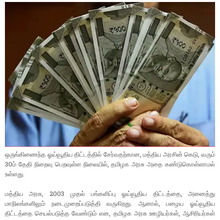
ஒருங்கிணைந்த ஓய்வூதிய திட்டத்தில் சேர்வதற்கான, மத்திய அரசின் கெடு, வரும்
30ம் தேதி நிறைவு பெறவுள்ள நிலையில், தமிழக அரசு அதை கண்டுகொள்ளாமல்
உள்ளது.
மத்திய அரசு, 2003 முதல் பங்களிப்பு ஓய்வூதிய திட்டத்தை, அனைத்து
மாநிலங்களிலும் நடைமுறைப்படுத்தி வருகிறது. ஆனால், பழைய ஓய்வூதிய
திட்டத்தை செயல்படுத்த வேண்டும் என, தமிழக அரசு ஊழியர்கள், ஆசிரியர்கள்