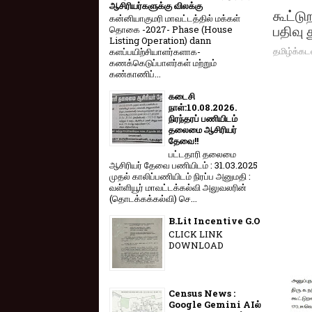
ஆசிரியர்களுக்கு விலக்கு
கூட்டு
கன்னியாகுமரி மாவட்டத்தில் மக்கள்
பதிவு 
தொகை -2027- Phase (House
Listing Operation) dann
தமிழ்க்கட
களப்பயிற்சியாளர்களாக-
கணக்கெடுப்பாளர்கள் மற்றும்
கண்காணிப்...
கடைசி
நாள்:10.08.2026.
நிரந்தரப் பணியிடம்
தலைமை ஆசிரியர்
தேவை!!
பட்டதாரி தலைமை
ஆசிரியர் தேவை பணியிடம் : 31.03.2025
முதல் காலிப்பணியிடம் நிரப்ப அனுமதி :
வள்ளியூர் மாவட்டக்கல்வி அலுவலரின்
(தொடக்கக்கல்வி) செ...
B.Lit Incentive G.O
CLICK LINK
DOWNLOAD
Census News :
Google Gemini AIல்