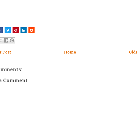
 Post
Home
Old
omments:
 a Comment