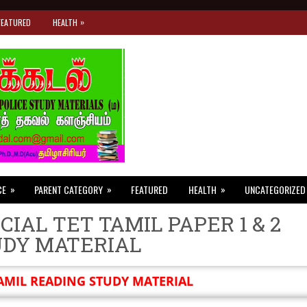
»
FEATURED
HEALTH
»
»
»
CE
PARENT CATEGORY
FEATURED
HEALTH
UNCATEGORIZED
CIAL TET TAMIL PAPER 1 & 2
UDY MATERIAL
AMIL READING STUDY MATERIAL