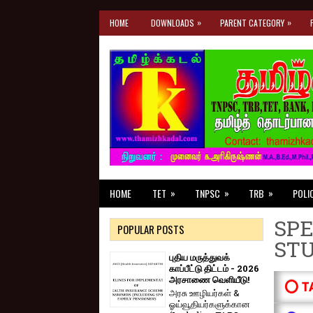
»
»
HOME
DOWNLOADS
PARENT CATEGORY
»
»
»
HOME
TET
TNPSC
TRB
POLI
SPE
POPULAR POSTS
ST
புதிய மருத்துவக்
காப்பீட்டு திட்டம் - 2026
அரசாணை வெளியீடு!
⭕ T
அரசு ஊழியர்கள் &
ஓய்வூதியர்களுக்கான