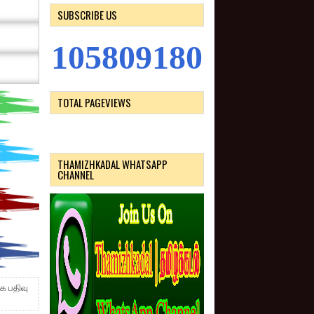
SUBSCRIBE US
1
0
5
8
0
9
1
8
0
TOTAL PAGEVIEWS
THAMIZHKADAL WHATSAPP
CHANNEL
க பதிவு