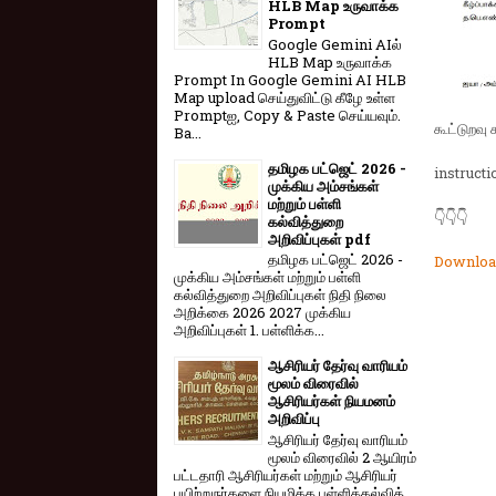
HLB Map உருவாக்க
Prompt
Google Gemini AIல்
HLB Map உருவாக்க
Prompt In Google Gemini AI HLB
Map upload செய்துவிட்டு கீழே உள்ள
Promptஐ, Copy & Paste செய்யவும்.
கூட்டுறவு
Ba...
தமிழக பட்ஜெட் 2026 -
instruct
முக்கிய அம்சங்கள்
மற்றும் பள்ளி
👇👇👇
கல்வித்துறை
அறிவிப்புகள் pdf
தமிழக பட்ஜெட் 2026 -
Downloa
முக்கிய அம்சங்கள் மற்றும் பள்ளி
கல்வித்துறை அறிவிப்புகள் நிதி நிலை
அறிக்கை 2026 2027 முக்கிய
அறிவிப்புகள் 1. பள்ளிக்க...
ஆசிரியர் தேர்வு வாரியம்
மூலம் விரைவில்
ஆசிரியர்கள் நியமனம்
அறிவிப்பு
ஆசிரியர் தேர்வு வாரி​யம்
மூலம் விரை​வில் 2 ஆயிரம்
பட்​ட​தாரி ஆசிரியர்​கள் மற்​றும் ஆசிரியர்
பயிற்றுநர்​களை நியமிக்க பள்​ளிக்​கல்​வித்​