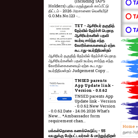
(Including TAPS
⭕ T
Holders) புதிய மருத்துவக் காப்பீட்டு
திட்டம் - 2026 அரசாணை வெளியீடு!
⭕ T
G.O.Ms.No.123 -...
TET - ஆசிரியர் தகுதித்
⭕ T
தேர்வில் தேர்ச்சி பெறாத
ஆசிரியர்களின் பதவி
உயர்வு சார்ந்த எந்த
கோரிக்கைகளையும் ஏற்க
கூடாது-உயர்நீதிமன்றம்
ஆசிரியர் தகுதித் தேர்வில் தேர்ச்சி பெறாத
ஆசிரியர்களின் பதவி உயர்வு சார்ந்த எந்த
கோரிக்கைகளையும் ஏற்க கூடாது-
உயர்நீதிமன்றம் Judgement Copy ...
TNSED parents
App Update link -
Version - 0.0.62
TNSED parents App
Update link - Version
- 0.0.62 New Version
- 0.0.62 Date - 24.06.2026 What's
New.... *Ambassador form
requirement chan...
Home
மக்கள்தொகை கணக்கெடுப்பு - 55
துறை அதி
வயதுக்கு மேற்பட்டவர்கள் & மாற்றுத்திறன்