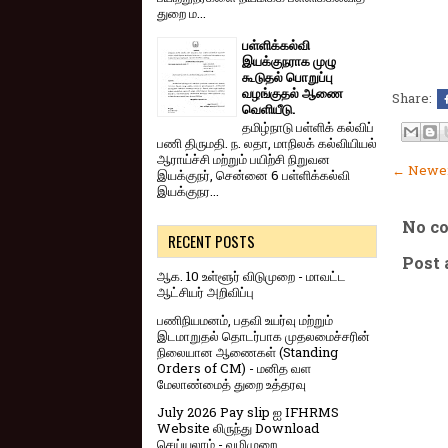
துறை ம...
பள்ளிக்கல்வி
இயக்குநராக முழு
கூடுதல் பொறுப்பு
வழங்குதல் ஆணை
Share:
வெளியீடு.
தமிழ்நாடு பள்ளிக் கல்விப்
பணி திருமதி. ந. லதா, மாநிலக் கல்வியியல்
ஆராய்ச்சி மற்றும் பயிற்சி நிறுவன
← Newer
இயக்குநர், சென்னை 6 பள்ளிக்கல்வி
இயக்குநர...
No c
RECENT POSTS
Post
ஆக. 10 உள்ளூர் விடுமுறை - மாவட்ட
ஆட்சியர் அறிவிப்பு
பணிநியமனம், பதவி உயர்வு மற்றும்
இடமாறுதல் தொடர்பாக முதலமைச்சரின்
நிலையான ஆணைகள் (Standing
Orders of CM) - மனித வள
மேலாண்மைத் துறை உத்தரவு
July 2026 Pay slip ஐ IFHRMS
Website லிருந்து Download
செய்யலாம் - வழிமுறை