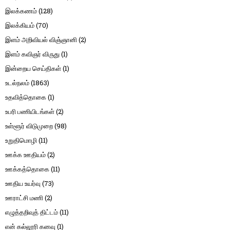
இலக்கணம்
(128)
இலக்கியம்
(70)
இளம் அறிவியல் விஞ்ஞானி
(2)
இளம் கவிஞர் விருது
(1)
இன்றைய செய்திகள்
(1)
உடல்நலம்
(1863)
உதவித்தொகை
(1)
உபரி பணியிடங்கள்
(2)
உள்ளூர் விடுமுறை
(98)
உறுதிமொழி
(11)
ஊக்க ஊதியம்
(2)
ஊக்கத்தொகை
(11)
ஊதிய உயர்வு
(73)
ஊராட்சி மணி
(2)
எழுத்தறிவுத் திட்டம்
(11)
என் கல்லூரி கனவு
(1)