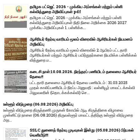
தமிழக பட்ஜெட் 2026 - முக்கிய அம்சங்கள் மற்றும் பள்ளி
கல்வித்துறை அறிவிப்புகள் pdf
தமிழக பட்ஜெட் 2026 - முக்கிய அம்சங்கள் மற்றும் பள்ளி
கல்வித்துறை அறிவிப்புகள் நிதி நிலை அறிக்கை 2026 2027
முக்கிய அறிவிப்புகள் 1. பள்ளிக்க...
ஆசிரியர் தேர்வு வாரியம் மூலம் விரைவில் ஆசிரியர்கள் நியமனம்
அறிவிப்பு
ஆசிரியர் தேர்வு வாரி​யம் மூலம் விரை​வில் 2 ஆயிரம் பட்​ட​தாரி
ஆசிரியர்​கள் மற்​றும் ஆசிரியர் பயிற்றுநர்​களை நியமிக்க பள்​ளிக்​கல்​
வித்​துறை ம...
கடைசி நாள்:10.08.2026. நிரந்தரப் பணியிடம் தலைமை ஆசிரியர்
தேவை!!
பட்டதாரி தலைமை ஆசிரியர் தேவை பணியிடம் : 31.03.2025
முதல் காலிப்பணியிடம் நிரப்ப அனுமதி : வள்ளியூர் மாவட்டக்கல்வி
அலுவலரின் (தொடக்கக்கல்வி) செ...
உள்ளூர் விடுமுறை (06.08.2026) அறிவிப்பு
உள்ளூர் விடுமுறை திருத்தணி முருகன் கோயில் ஆடி கிருத்திகை விழாவை
முன்னிட்டு நாளை (06.08.2026) திருவள்ளூர் மாவட்டத்திற்கு உள்ளூர் விடுமுறை
அற...
SSLC துணைத் தேர்வு முடிவுகள் இன்று (05.08.2026) பிற்பகல்
வெளியீடு!!!