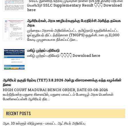
SSLC துணைத் தேர்வு முடிவுகள் நாளை (05.08.2026) பிற்பகல்
வெளியீடு! SSLC Supplementary Result 👇👇👇 Download
here
ஆசிரியர்கள், அரசு ஊழியர்களுக்கு பேரதிர்ச்சி அளித்த தவெக
அரசு
முந்தைய அரசால் அறிவிக்கப்பட்ட தமிழ்நாடு உறுதிளிக்கப்பட்ட
ஓய்வூதியத் திட்டத்திற்கான (TNGPS) ஒதுக்கீடான ரூ.11,000
கோடி முழுமையாக நீக்கப்பட்டுள...
மகிழ் முற்றம் பதிவேடு
மகிழ் முற்றம் பதிவேடு 👇👇👇👇 Download here
ஆசிரியர் தகுதி தேர்வு (TET) 3.8.2026 அன்று விசாரணைக்கு வந்த வழக்கின்
நிலை
HIGH COURT MADURAI BENCH ORDER, DATE:03-08-2026
உயர்நீதிமன்ற மதுரை கிளையில், மதுரை மாவட்டம் பேரையூர் அரசு பெண்கள்
மேனிலைப்பள்ளி ஆசிரியர் திர...
RECENT POSTS
ஆக. 10 உள்ளூர் விடுமுறை - மாவட்ட ஆட்சியர் அறிவிப்பு