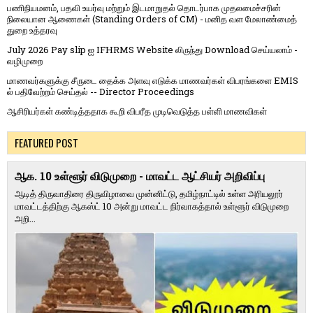
பணிநியமனம், பதவி உயர்வு மற்றும் இடமாறுதல் தொடர்பாக முதலமைச்சரின்
நிலையான ஆணைகள் (Standing Orders of CM) - மனித வள மேலாண்மைத்
துறை உத்தரவு
July 2026 Pay slip ஐ IFHRMS Website லிருந்து Download செய்யலாம் -
வழிமுறை
மாணவர்களுக்கு சீருடை தைக்க அளவு எடுக்க மாணவர்கள் விபரங்களை EMIS
ல் பதிவேற்றம் செய்தல் -- Director Proceedings
ஆசிரியர்கள் கண்டித்ததாக கூறி விபரீத முடிவெடுத்த பள்ளி மாணவிகள்
FEATURED POST
ஆக. 10 உள்ளூர் விடுமுறை - மாவட்ட ஆட்சியர் அறிவிப்பு
ஆடித் திருவாதிரை திருவிழாவை முன்னிட்டு, தமிழ்நாட்டில் உள்ள அரியலூர்
மாவட்டத்திற்கு ஆகஸ்ட் 10 அன்று மாவட்ட நிர்வாகத்தால் உள்ளூர் விடுமுறை
அறி...