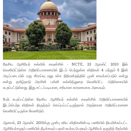
தேசிய ஆசிரியர் கல்விக் கவுன்சில் - NCTE, 23 ஆகஸ்ட் 2010 இல்
வெளியிட்டுள்ள அறிவிப்பாணையில் இடம் பெற்றுள்ள விதிகள் 4 மற்றும் 5 இன்
அடிப்படையில் மறு சீராய்வு மனு உச்ச நீதிமன்றத்தில் முன் வைக்கப்படும் என்று
என்று தமிழ்நாடு அரசின் பள்ளி கல்வித்துறை வெளியிட்ட அறிக்கையில்
கூறப்பட்டுள்ளது. இது சட்டப்படியான, சரியான காரணமாக அமையும்.
மேற் கூறப்பட்டுள்ள தேசிய ஆசிரியர் கல்விக் கவுன்சில் அறிவிப்பாணையில்
இடம்பெற்ற விதிகள் திருத்தம் செய்யப்பட்டிருந்தால் அதற்கான அறிவிப்பாணை
வெளியிட்டிருக்க வேண்டும்.‌
ஆனால், 23 ஆகஸ்ட் 2010க்கு முன்பு உரிய விதிகளின்படி பணியில் நியமிக்கப்பட்ட
ஆசிரியர்களும் பணியில் நீடிக்கவும் பதவி உயர்வு பெறவும் ஆசிரியர் தகுதித் தேர்வில்