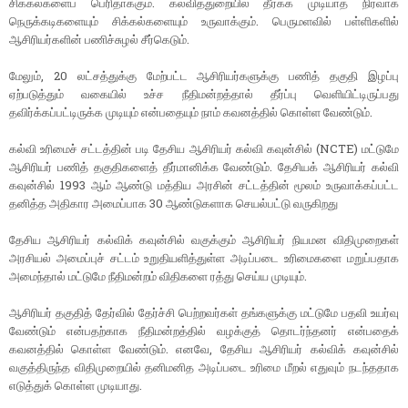
சிக்கல்களைப் பெரிதாக்கும். கல்வித்துறையில் தீர்க்க முடியாத நிர்வாக
நெருக்கடிகளையும் சிக்கல்களையும் உருவாக்கும். பெருமளவில் பள்ளிகளில்
ஆசிரியர்களின் பணிச்சுழல் சீர்கெடும்.
மேலும், 20 லட்சத்துக்கு மேற்பட்ட ஆசிரியர்களுக்கு பணித் தகுதி இழப்பு
ஏற்படுத்தும் வகையில் உச்ச நீதிமன்றத்தால் தீர்ப்பு வெளியிட்டிருப்பது
தவிர்க்கப்பட்டிருக்க முடியும் என்பதையும் நாம் கவனத்தில் கொள்ள வேண்டும்.
கல்வி உரிமைச் சட்டத்தின் படி தேசிய ஆசிரியர் கல்வி கவுன்சில் (NCTE) மட்டுமே
ஆசிரியர் பணித் தகுதிகளைத் தீர்மானிக்க வேண்டும். தேசியக் ஆசிரியர் கல்வி
கவுன்சில் 1993 ஆம் ஆண்டு மத்திய அரசின் சட்டத்தின் மூலம் உருவாக்கப்பட்ட
தனித்த அதிகார அமைப்பாக 30 ஆண்டுகளாக செயல்பட்டு வருகிறது
தேசிய ஆசிரியர் கல்விக் கவுன்சில் வகுக்கும் ஆசிரியர் நியமன விதிமுறைகள்
அரசியல் அமைப்புச் சட்டம் உறுதியளித்துள்ள அடிப்படை உரிமைகளை மறுப்பதாக
அமைந்தால் மட்டுமே நீதிமன்றம் விதிகளை ரத்து செய்ய முடியும்.
ஆசிரியர் தகுதித் தேர்வில் தேர்ச்சி பெற்றவர்கள் தங்களுக்கு மட்டுமே பதவி உயர்வு
வேண்டும் என்பதற்காக நீதிமன்றத்தில் வழக்குத் தொடர்ந்தனர் என்பதைக்
கவனத்தில் கொள்ள வேண்டும். எனவே, தேசிய ஆசிரியர் கல்விக் கவுன்சில்
வகுத்திருந்த விதிமுறையில் தனிமனித அடிப்படை உரிமை மீறல் எதுவும் நடந்ததாக
எடுத்துக் கொள்ள முடியாது.