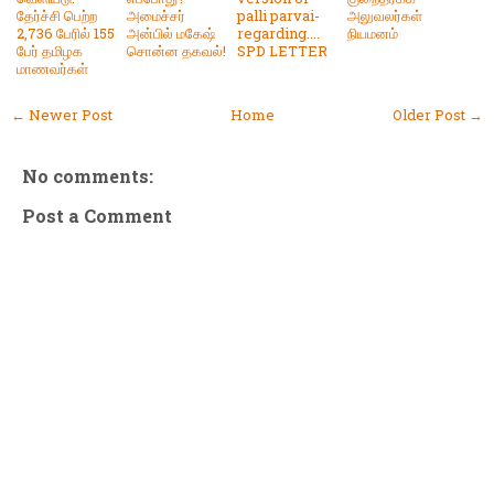
தேர்ச்சி பெற்ற
அமைச்சர்
palli parvai-
அலுவலர்கள்
2,736 பேரில் 155
அன்பில் மகேஷ்
regarding....
நியமனம்
பேர் தமிழக
சொன்ன தகவல்!
SPD LETTER
மாணவர்கள்
← Newer Post
Home
Older Post →
No comments:
Post a Comment