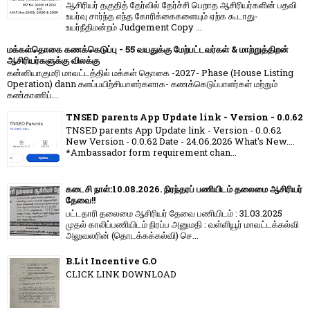
ஆசிரியர் தகுதித் தேர்வில் தேர்ச்சி பெறாத ஆசிரியர்களின் பதவி
உயர்வு சார்ந்த எந்த கோரிக்கைகளையும் ஏற்க கூடாது-
உயர்நீதிமன்றம் Judgement Copy ...
மக்கள்தொகை கணக்கெடுப்பு - 55 வயதுக்கு மேற்பட்டவர்கள் & மாற்றுத்திறன்
ஆசிரியர்களுக்கு விலக்கு
கன்னியாகுமரி மாவட்டத்தில் மக்கள் தொகை -2027- Phase (House Listing
Operation) dann களப்பயிற்சியாளர்களாக- கணக்கெடுப்பாளர்கள் மற்றும்
கண்காணிப்...
TNSED parents App Update link - Version - 0.0.62
TNSED parents App Update link - Version - 0.0.62
New Version - 0.0.62 Date - 24.06.2026 What's New....
*Ambassador form requirement chan...
கடைசி நாள்:10.08.2026. நிரந்தரப் பணியிடம் தலைமை ஆசிரியர்
தேவை!!
பட்டதாரி தலைமை ஆசிரியர் தேவை பணியிடம் : 31.03.2025
முதல் காலிப்பணியிடம் நிரப்ப அனுமதி : வள்ளியூர் மாவட்டக்கல்வி
அலுவலரின் (தொடக்கக்கல்வி) செ...
B.Lit Incentive G.O
CLICK LINK DOWNLOAD