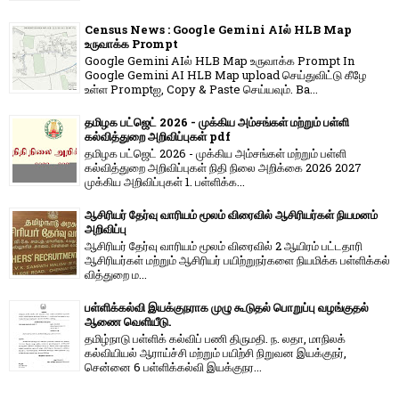
Census News : Google Gemini AIல் HLB Map
உருவாக்க Prompt
Google Gemini AIல் HLB Map உருவாக்க Prompt In
Google Gemini AI HLB Map upload செய்துவிட்டு கீழே
உள்ள Promptஐ, Copy & Paste செய்யவும். Ba...
தமிழக பட்ஜெட் 2026 - முக்கிய அம்சங்கள் மற்றும் பள்ளி
கல்வித்துறை அறிவிப்புகள் pdf
தமிழக பட்ஜெட் 2026 - முக்கிய அம்சங்கள் மற்றும் பள்ளி
கல்வித்துறை அறிவிப்புகள் நிதி நிலை அறிக்கை 2026 2027
முக்கிய அறிவிப்புகள் 1. பள்ளிக்க...
ஆசிரியர் தேர்வு வாரியம் மூலம் விரைவில் ஆசிரியர்கள் நியமனம்
அறிவிப்பு
ஆசிரியர் தேர்வு வாரி​யம் மூலம் விரை​வில் 2 ஆயிரம் பட்​ட​தாரி
ஆசிரியர்​கள் மற்​றும் ஆசிரியர் பயிற்றுநர்​களை நியமிக்க பள்​ளிக்​கல்​
வித்​துறை ம...
பள்ளிக்கல்வி இயக்குநராக முழு கூடுதல் பொறுப்பு வழங்குதல்
ஆணை வெளியீடு.
தமிழ்நாடு பள்ளிக் கல்விப் பணி திருமதி. ந. லதா, மாநிலக்
கல்வியியல் ஆராய்ச்சி மற்றும் பயிற்சி நிறுவன இயக்குநர்,
சென்னை 6 பள்ளிக்கல்வி இயக்குநர...