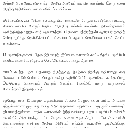
தேர்ச்சி பெற வேண்டும் என்று தேசிய ஆசிரியர் கல்விக் கவுன்சில் இன்று வரை
திருத்த அறிவிப்பாணை வெளியிடப்படவில்லை.
இந்நிலையில், உயர் நீதிமன்ற வழக்கு விசாரணையின் போதும் உச்சநீதிமன்ற வழக்கு
விசாரணையின் போதும் தேசிய ஆசிரியர் கல்விக் கவுன்சில் நீதிமன்றங்களில்
அளித்திருந்த உறுதிமொழி ஆவணத்தில் (பிரமாண பத்திரத்தில்) ஆசிரியர் தகுதித்
தேர்வு குறித்து தெரிவிக்கப்பட்ட நிலைப்பாடு எதுவும் வெளிப்படையாகத் தெரிய
வரவில்லை.
15 ஆண்டுகளுக்குப் பிறகு நீதிமன்றத் தீர்ப்பைக் காரணம் காட்டி தேசிய ஆசிரியர்
கல்விக் கவுன்சில் திருத்தம் வெளியிட வாய்ப்புள்ளது. ஆனால்,
காலம் கடந்த பிறகு விதியைத் திருத்துவது இயற்கை நீதிக்கு எதிரானது. ஒரு
பிள்ளை மட்டும் பெற்றால் போதும் என்று கூறிவிட்டு 15 ஆண்டுகள் கடந்த பிறகு
இன்னொரு பிள்ளையும் பெற்றுக் கொள்ள வேண்டும் என்று கூறுவதைப்
போலத்தான் இது அமையும்.
தற்போது உச்ச நீதிமன்றம் வழங்கியுள்ள தீர்ப்பை பெரும்பாலான மாநில அரசுகள்
ஏற்றுக்கொள்ள முடியாது என்று அறிவித்துள்ளன. மறுசீராய்வு மனு முன் வைக்கவும்
தீர்மானித்துள்ளன. மாநில அரசுகளின் இந்நிலைப்பாடு தேசிய ஆசிரியர் கல்விக்
கவுன்சில் அமைப்புக்கு புதிய நெருக்கடிகளை உருவாக்கும். மாநில அரசுகளின்
கொள்கைக்கு எதிராக தேசிய ஆசிரியர் கல்விக் கவுன்சில் முடிவெடுப்பது