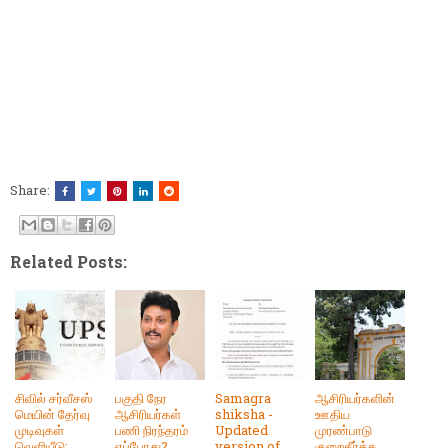
Share:
Related Posts:
சிவில் சர்வீசஸ்
பகுதி நேர
Samagra
ஆசிரியர்களின்
மெயின் தேர்வு
ஆசிரியர்கள்
shiksha -
ஊதிய
முடிவுகள்
பணி நிரந்தரம்
Updated
முரண்பாடு
வெளியீடு:
எப்போது?
version of
குறைதீர்க்க