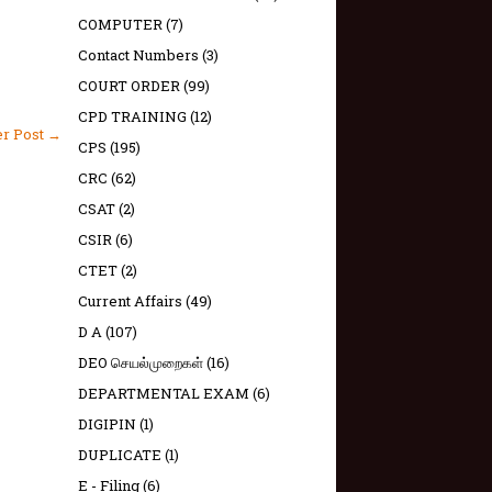
COMPUTER
(7)
Contact Numbers
(3)
COURT ORDER
(99)
CPD TRAINING
(12)
er Post →
CPS
(195)
CRC
(62)
CSAT
(2)
CSIR
(6)
CTET
(2)
Current Affairs
(49)
D A
(107)
DEO செயல்முறைகள்
(16)
DEPARTMENTAL EXAM
(6)
DIGIPIN
(1)
DUPLICATE
(1)
E - Filing
(6)