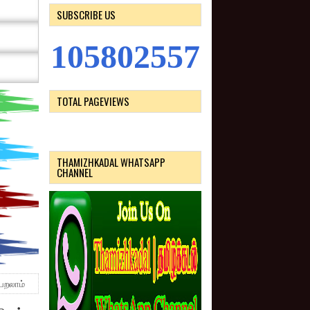
SUBSCRIBE US
1
0
5
8
0
2
5
5
7
TOTAL PAGEVIEWS
THAMIZHKADAL WHATSAPP
CHANNEL
பெறலாம்