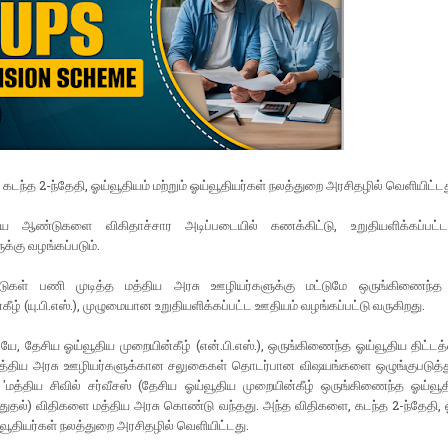
கடந்த 2-ந்தேதி, ஓய்வூதியம் மற்றும் ஓய்வூதியர்கள் நலத்துறை அரசிதழில் வெளியிட்டத
ிய ஆண்டுகளை விகிதாச்சார அடிப்படையில் கணக்கிட்டு, உறுதியளிக்கப்பட
க்கு வழங்கப்படும்.
ுகள் பணி முடித்த மத்திய அரசு ஊழியர்களுக்கு மட்டுமே ஒருங்கிணைந்த 
்கீழ் (யு.பி.எஸ்.), முழுமையான உறுதியளிக்கப்பட்ட ஊதியம் வழங்கப்பட்டு வருகிறது.
ே, தேசிய ஓய்வூதிய முறையின்கீழ் (என்.பி.எஸ்.), ஒருங்கிணைந்த ஓய்வூதிய திட்டத
 மத்திய அரசு ஊழியர்களுக்கான சலுகைகள் தொடர்பான விஷயங்களை ஒழுங்குபடுத்
் 'மத்திய சிவில் சர்வீசஸ் (தேசிய ஓய்வூதிய முறையின்கீழ் ஒருங்கிணைந்த ஓய்வூத
துதல்) விதிகளை மத்திய அரசு கொண்டு வந்தது. அந்த விதிகளை, கடந்த 2-ந்தேதி, 
ய்வூதியர்கள் நலத்துறை அரசிதழில் வெளியிட்டது.