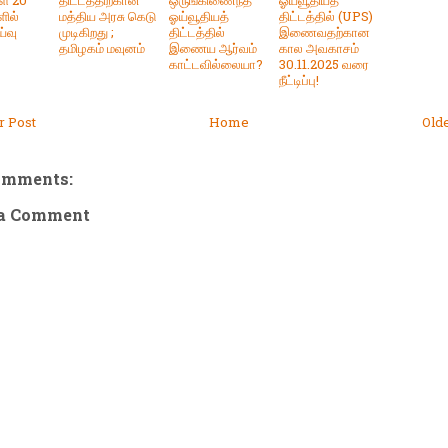
ள் 20
திட்டத்திற்கான
ஒருங்கிணைந்த
ஓய்வூதியத்
ில்
மத்திய அரசு கெடு
ஓய்வூதியத்
திட்டத்தில் (UPS)
ய்வு
முடிகிறது ;
திட்டத்தில்
இணைவதற்கான
தமிழகம் மவுனம்
இணைய ஆர்வம்
கால அவகாசம்
காட்டவில்லையா?
30.11.2025 வரை
நீட்டிப்பு!
 Post
Home
Old
omments:
 a Comment