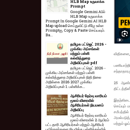
HLB Map உருவாக்க
Prompt
Google Gemini AIல்
HLB Map உருவாக்க
Prompt In Google Gemini AI HLB
Map upload செய்துவிட்டு கீழே உள்ள
Promptஐ, Copy & Paste செய்யவும்.
Ba...
தமிழக பட்ஜெட் 2026 -
முக்கிய அம்சங்கள்
மற்றும் பள்ளி
விதிகளை, 
கல்வித்துறை
அறிவிப்புகள் pdf
பணியாற்ற
தமிழக பட்ஜெட் 2026 -
சந்தாதாரரு
முக்கிய அம்சங்கள் மற்றும் பள்ளி
கல்வித்துறை அறிவிப்புகள் நிதி நிலை
அறிக்கை 2026 2027 முக்கிய
25 ஆண்ட
அறிவிப்புகள் 1. பள்ளிக்க...
திட்டத்தின
ஆசிரியர் தேர்வு வாரியம்
இதற்கிடைய
மூலம் விரைவில்
ஆசிரியர்கள் நியமனம்
செய்யும்
அறிவிப்பு
சமீபத்தில
ஆசிரியர் தேர்வு வாரி​யம்
அமல்படுத்
மூலம் விரை​வில் 2 ஆயிரம்
மற்றும் ஓ
பட்​ட​தாரி ஆசிரியர்​கள் மற்​றும் ஆசிரியர்
பயிற்றுநர்​களை நியமிக்க பள்​ளிக்​கல்​வித்​