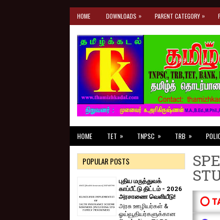
»
»
HOME
DOWNLOADS
PARENT CATEGORY
»
»
»
HOME
TET
TNPSC
TRB
POLI
SPE
POPULAR POSTS
ST
புதிய மருத்துவக்
காப்பீட்டு திட்டம் - 2026
அரசாணை வெளியீடு!
⭕ T
அரசு ஊழியர்கள் &
ஓய்வூதியர்களுக்கான