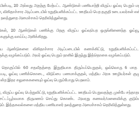
யின்படி, 20 அல்லது அதற்கு மேற்பட்ட ஆண்டுகள் பணியாற்றி விருப்ப ஓய்வு பெறும் ம
, விகிதாச்சார அடிப்படையில் உறுதியளிக்கப்பட்ட ஊதியம் பெற தகுதி உடையவர்கள் என
 நலத்துறை அமைச்சகம் தெரிவித்துள்ளது.
ிகள், 20 ஆண்டுகள் பணிக்கு பிறகு விருப்ப ஓய்வுபெற ஒருங்கிணைந்த ஓய்வூ
களுக்கு வாய்ப்பு அளிக்கிறது.
ிய ஆண்டுகளை விகிதாச்சார அடிப்படையில் கணக்கிட்டு, உறுதியளிக்கப்பட
ுக்கு வழங்கப்படும். அவர் ஓய்வு பெறும் நாளில் இருந்து இத்தொகை வழங்கப்படும்.
ட தொகுப்பில் 60 சதவீதத்தை இறுதியாக திரும்பப்பெறுதல், ஒவ்வொரு 6 மாத 
படி, ஓய்வு பணிக்கொடை, விடுப்பை பணமாக்குதல், மத்திய அரசு ஊழியர்கள் குழு க
ோன்ற இதர சலுகைகளையும் ஓய்வு பெறும்போது பெறலாம்.
விருப்ப ஓய்வு பெற்றுவிட்டு, உறுதியளிக்கப்பட்ட ஊதியம் பெறுவதற்கு முன்பே சந்தாதா
, சட்டப்பூர்வமாக திருமணம் செய்து கொண்ட அவரது கணவர்/மனைவிக்கு குடும
டும். இத்தகவல்களை மத்திய பணியாளர் நலத்துறை அமைச்சகம் தெரிவித்துள்ளது.