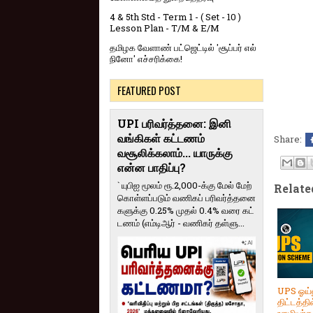
4 & 5th Std - Term 1 - ( Set - 10 )
Lesson Plan - T/M & E/M
தமிழக வேளாண் பட்ஜெட்டில் 'சூப்பர் எல்
நினோ' எச்சரிக்கை!
FEATURED POST
UPI பரிவர்த்தனை: இனி
வங்கிகள் கட்டணம்
Share:
வசூலிக்கலாம்... யாருக்கு
என்ன பாதிப்பு?
` யுபிஐ மூலம் ரூ.2,000-க்கு மேல் மேற்​
Relate
கொள்​ளப்​படும் வணி​கப் பரிவர்த்​தனை​
களுக்கு 0.25% முதல் 0.4% வரை கட்​
ட​ணம் (எம்​டிஆர் - வணி​கர் தள்​ளு...
UPS ஓய்
திட்டத்தி