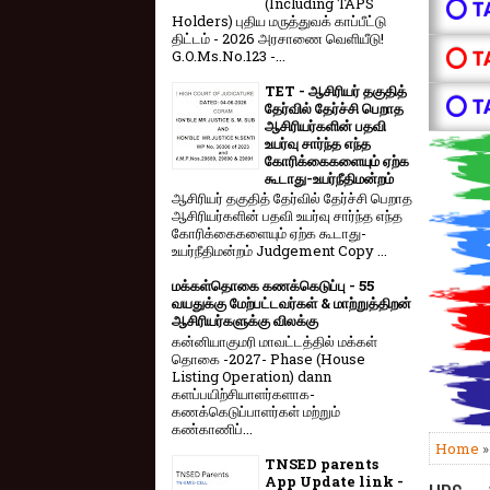
(Including TAPS
⭕ T
Holders) புதிய மருத்துவக் காப்பீட்டு
திட்டம் - 2026 அரசாணை வெளியீடு!
⭕ T
G.O.Ms.No.123 -...
TET - ஆசிரியர் தகுதித்
⭕ T
தேர்வில் தேர்ச்சி பெறாத
ஆசிரியர்களின் பதவி
உயர்வு சார்ந்த எந்த
கோரிக்கைகளையும் ஏற்க
கூடாது-உயர்நீதிமன்றம்
ஆசிரியர் தகுதித் தேர்வில் தேர்ச்சி பெறாத
ஆசிரியர்களின் பதவி உயர்வு சார்ந்த எந்த
கோரிக்கைகளையும் ஏற்க கூடாது-
உயர்நீதிமன்றம் Judgement Copy ...
மக்கள்தொகை கணக்கெடுப்பு - 55
வயதுக்கு மேற்பட்டவர்கள் & மாற்றுத்திறன்
ஆசிரியர்களுக்கு விலக்கு
கன்னியாகுமரி மாவட்டத்தில் மக்கள்
தொகை -2027- Phase (House
Listing Operation) dann
களப்பயிற்சியாளர்களாக-
கணக்கெடுப்பாளர்கள் மற்றும்
கண்காணிப்...
Home
TNSED parents
App Update link -