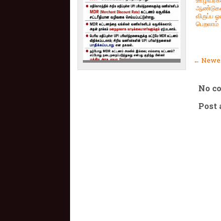
ஊழியர்க
ஆண்டுகள
விருப்ப ஓ
பெறலாம்
← Newer
No c
Post