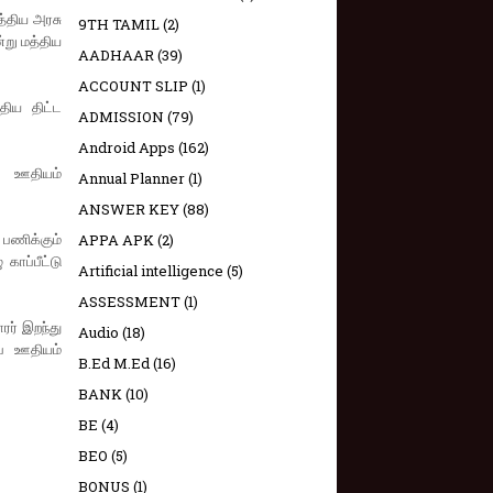
த்திய அரசு
9TH TAMIL
(2)
்று மத்திய
AADHAAR
(39)
ACCOUNT SLIP
(1)
திய திட்ட
ADMISSION
(79)
Android Apps
(162)
்ட ஊதியம்
Annual Planner
(1)
ANSWER KEY
(88)
பணிக்கும்
APPA APK
(2)
ாப்பீட்டு
Artificial intelligence
(5)
ASSESSMENT
(1)
ரர் இறந்து
Audio
(18)
்ப ஊதியம்
B.Ed M.Ed
(16)
BANK
(10)
BE
(4)
BEO
(5)
BONUS
(1)