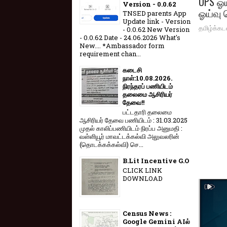
UPS ஓய
Version - 0.0.62
ஓய்வு 
TNSED parents App
Update link - Version
தமிழ்க்கட
- 0.0.62 New Version
- 0.0.62 Date - 24.06.2026 What's
New.... *Ambassador form
requirement chan...
கடைசி
நாள்:10.08.2026.
நிரந்தரப் பணியிடம்
தலைமை ஆசிரியர்
தேவை!!
பட்டதாரி தலைமை
ஆசிரியர் தேவை பணியிடம் : 31.03.2025
முதல் காலிப்பணியிடம் நிரப்ப அனுமதி :
வள்ளியூர் மாவட்டக்கல்வி அலுவலரின்
(தொடக்கக்கல்வி) செ...
B.Lit Incentive G.O
CLICK LINK
DOWNLOAD
Census News :
Google Gemini AIல்