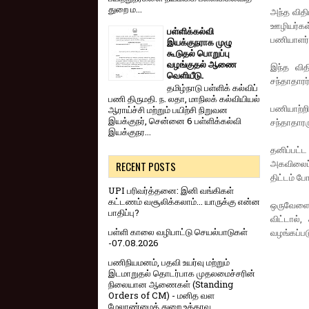
துறை ம...
அந்த விதி
ஊழியர்கள்
பள்ளிக்கல்வி
பணியாளர்
இயக்குநராக முழு
கூடுதல் பொறுப்பு
வழங்குதல் ஆணை
இந்த வித
வெளியீடு.
சந்தாதாரர்
தமிழ்நாடு பள்ளிக் கல்விப்
பணி திருமதி. ந. லதா, மாநிலக் கல்வியியல்
பணியாற்ற
ஆராய்ச்சி மற்றும் பயிற்சி நிறுவன
இயக்குநர், சென்னை 6 பள்ளிக்கல்வி
சந்தாதாரர
இயக்குநர...
தனிப்பட்
அகவிலைப்
RECENT POSTS
திட்டம் ப
UPI பரிவர்த்தனை: இனி வங்கிகள்
கட்டணம் வசூலிக்கலாம்... யாருக்கு என்ன
ஒருவேளை, 
பாதிப்பு?
விட்டால்
பள்ளி காலை வழிபாட்டு செயல்பாடுகள்
வழங்கப்ப
-07.08.2026
பணிநியமனம், பதவி உயர்வு மற்றும்
இடமாறுதல் தொடர்பாக முதலமைச்சரின்
நிலையான ஆணைகள் (Standing
Orders of CM) - மனித வள
மேலாண்மைத் துறை உத்தரவு