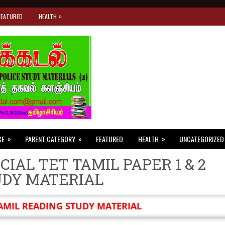
»
FEATURED
HEALTH
»
»
»
CE
PARENT CATEGORY
FEATURED
HEALTH
UNCATEGORIZED
CIAL TET TAMIL PAPER 1 & 2
UDY MATERIAL
AMIL READING STUDY MATERIAL