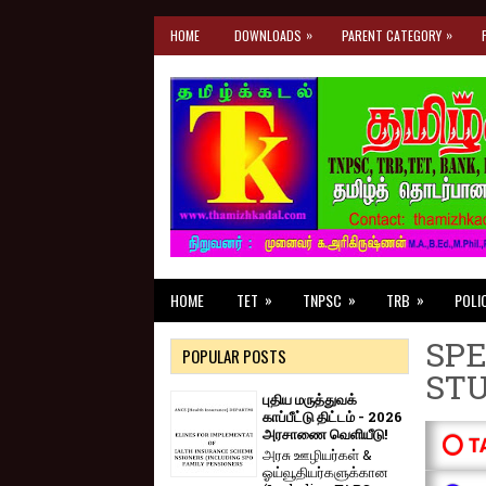
»
»
HOME
DOWNLOADS
PARENT CATEGORY
»
»
»
HOME
TET
TNPSC
TRB
POLI
SPE
POPULAR POSTS
ST
புதிய மருத்துவக்
காப்பீட்டு திட்டம் - 2026
அரசாணை வெளியீடு!
⭕ T
அரசு ஊழியர்கள் &
ஓய்வூதியர்களுக்கான