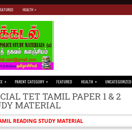
»
FEATURED
HEALTH
»
»
»
CE
PARENT CATEGORY
FEATURED
HEALTH
UNCATEGORIZED
CIAL TET TAMIL PAPER 1 & 2
UDY MATERIAL
AMIL READING STUDY MATERIAL