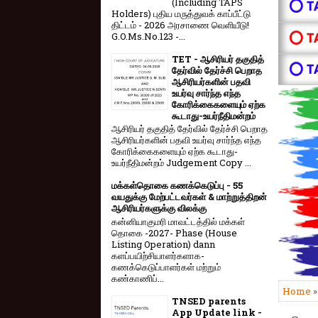
(Including TAPS
⭕ T
Holders) புதிய மருத்துவக் காப்பீட்டு
திட்டம் - 2026 அரசாணை வெளியீடு!
⭕ T
G.O.Ms.No.123 -...
TET - ஆசிரியர் தகுதித்
⭕ T
தேர்வில் தேர்ச்சி பெறாத
ஆசிரியர்களின் பதவி
உயர்வு சார்ந்த எந்த
கோரிக்கைகளையும் ஏற்க
கூடாது-உயர்நீதிமன்றம்
ஆசிரியர் தகுதித் தேர்வில் தேர்ச்சி பெறாத
ஆசிரியர்களின் பதவி உயர்வு சார்ந்த எந்த
கோரிக்கைகளையும் ஏற்க கூடாது-
உயர்நீதிமன்றம் Judgement Copy ...
மக்கள்தொகை கணக்கெடுப்பு - 55
வயதுக்கு மேற்பட்டவர்கள் & மாற்றுத்திறன்
ஆசிரியர்களுக்கு விலக்கு
கன்னியாகுமரி மாவட்டத்தில் மக்கள்
தொகை -2027- Phase (House
Listing Operation) dann
களப்பயிற்சியாளர்களாக-
கணக்கெடுப்பாளர்கள் மற்றும்
கண்காணிப்...
Home
TNSED parents
App Update link -