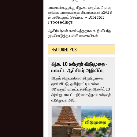
மாணவர்களுக்கு சீருடை தைக்க அளவு
எடுக்க மாணவர்கள் விபரங்களை EMIS
ல் பதிவேற்றம் செய்தல் -- Director
Proceedings
ஆசிரியர்கள் கண்டித்ததாக கூறி விபரீத
முடிவெடுத்த பள்ளி மாணவிகள்
FEATURED POST
ஆக. 10 உள்ளூர் விடுமுறை -
மாவட்ட ஆட்சியர் அறிவிப்பு
ஆடித் திருவாதிரை திருவிழாவை
முன்னிட்டு, தமிழ்நாட்டில் உள்ள
அரியலூர் மாவட்டத்திற்கு ஆகஸ்ட் 10
அன்று மாவட்ட நிர்வாகத்தால் உள்ளூர்
விடுமுறை அறி...