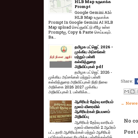
HLB Map உருவாக்க
Prompt
Google Gemini AIல்
HLB Map உருவாக்க
Prompt In Google Gemini AI HLB
Map upload செய்துவிட்டு கீழே உள்ள
Promptஐ, Copy & Paste செய்யவும்.
Ba...
தமிழக பட்ஜெட் 2026 -
முக்கிய அம்சங்கள்
மற்றும் பள்ளி
கல்வித்துறை
அறிவிப்புகள் pdf
தமிழக பட்ஜெட் 2026 -
முக்கிய அம்சங்கள் மற்றும் பள்ளி
Share:
கல்வித்துறை அறிவிப்புகள் நிதி நிலை
அறிக்கை 2026 2027 முக்கிய
அறிவிப்புகள் 1. பள்ளிக்க...
ஆசிரியர் தேர்வு வாரியம்
← Newer
மூலம் விரைவில்
ஆசிரியர்கள் நியமனம்
அறிவிப்பு
No c
ஆசிரியர் தேர்வு வாரி​யம்
மூலம் விரை​வில் 2 ஆயிரம்
Post
பட்​ட​தாரி ஆசிரியர்​கள் மற்​றும் ஆசிரியர்
பயிற்றுநர்​களை நியமிக்க பள்​ளிக்​கல்​வித்​