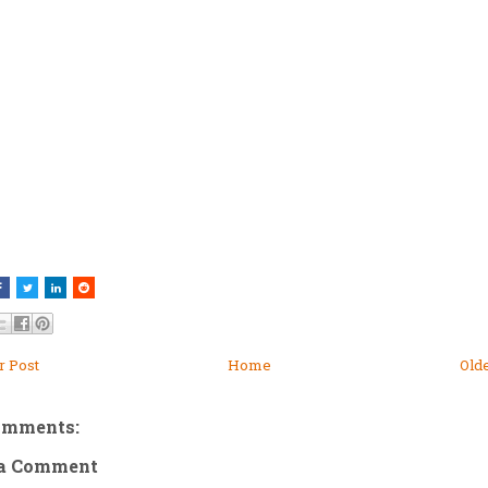
 Post
Home
Old
omments:
 a Comment