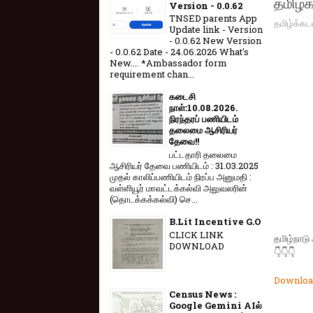
தமிழக 
Version - 0.0.62
TNSED parents App
தமிழ்க்கட
Update link - Version
- 0.0.62 New Version
- 0.0.62 Date - 24.06.2026 What's
New.... *Ambassador form
requirement chan...
கடைசி
நாள்:10.08.2026.
நிரந்தரப் பணியிடம்
தலைமை ஆசிரியர்
தேவை!!
பட்டதாரி தலைமை
ஆசிரியர் தேவை பணியிடம் : 31.03.2025
முதல் காலிப்பணியிடம் நிரப்ப அனுமதி :
வள்ளியூர் மாவட்டக்கல்வி அலுவலரின்
(தொடக்கக்கல்வி) செ...
B.Lit Incentive G.O
CLICK LINK
தமிழ்நாடு 
DOWNLOAD
👇👇👇
Downloa
Census News :
Google Gemini AIல்