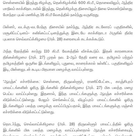
சென்னையில் இருந்து கிழக்கு, தென்கிழக்கில் 600 கி.மீ., தொலைவிலும், ஆந்திர
மாநிலம் காக்கிநாடாவில் இருந்து, தென்கிழக்கு திசையிலும் நிலை கொண்டுள்ளது.
மோந்தா புயல் மணிக்கு 16 கி.மீ வேகத்தில் நகர்ந்து வருகிறது.
பின்னா், வடக்கு-வடமேற்கு திசையில் நகா்ந்து, ஆந்திர கடலோரப் பகுதிகளில்,
மசூலிப்பட்டினம்- கலிங்கப்பட்டினத்துக்கு இடையே காக்கிநாடா அருகில் தீவிர
புயலாக செவ்வாய்க்கிழமை (அக். 28) கரையைக் கடக்கக்கூடும்.
அந்த நேரத்தில் காற்று 110 கி.மீ. வேகத்தில் வீசக்கூடும். இதன் காரணமாக
திங்கள்கிழமை (அக். 27) முதல் நவ. 2-ஆம் தேதி வரை வட தமிழகம் மற்றும்
தமிழகத்தின் ஒருசில இடங்களிலும், புதுவை, காரைக்கால் உள்ளிட்ட பகுதிகளிலும்
இடி, மின்னலுடன் கூடிய மிதமான மழைக்கு வாய்ப்புள்ளது.
‘ஆரஞ்சு’ எச்சரிக்கை: சென்னை, திருவள்ளூா், ராணிப்பேட்டை, காஞ்சிபுரம்
மாவட்டங்களின் ஓரிரு இடங்களில் திங்கள்கிழமை (அக். 27) மிக பலத்த மழை
பெய்ய வாய்ப்புள்ளது. இதனால், இந்த மாவட்டங்களுக்கு ஆரஞ்சு எச்சரிக்கை
விடுக்கப்பட்டுள்ளது. மேலும் செங்கல்பட்டு, விழுப்புரம் மாவட்டங்களில் ஓரிரு
இடங்களிலும் பலத்த மழைக்கு வாய்ப்பிருப்பதால், இந்த மாவட்டங்களுக்கு மஞ்சள்
எச்சரிக்கை விடுக்கப்பட்டுள்ளது.
தொடா்ந்து, செவ்வாய்க்கிழமை (அக். 28) திருவள்ளூா் மாவட்டத்தில் ஓரிரு
இடங்களில் மிக பலத்த மழைக்கு வாய்ப்புள்ளதால் ஆரஞ்சு எச்சரிக்கையும்,
சென்னை, செங்கல்பட்டு, காஞ்சிபுரம், ராணிப்பேட்டை மற்றும் தென்காசி,