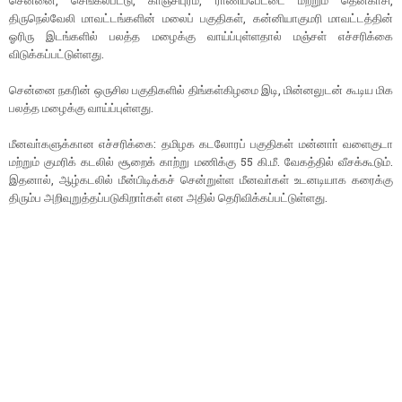
திருநெல்வேலி மாவட்டங்களின் மலைப் பகுதிகள், கன்னியாகுமரி மாவட்டத்தின்
ஓரிரு இடங்களில் பலத்த மழைக்கு வாய்ப்புள்ளதால் மஞ்சள் எச்சரிக்கை
விடுக்கப்பட்டுள்ளது.
சென்னை நகரின் ஒருசில பகுதிகளில் திங்கள்கிழமை இடி, மின்னலுடன் கூடிய மிக
பலத்த மழைக்கு வாய்ப்புள்ளது.
மீனவா்களுக்கான எச்சரிக்கை: தமிழக கடலோரப் பகுதிகள் மன்னாா் வளைகுடா
மற்றும் குமரிக் கடலில் சூறைக் காற்று மணிக்கு 55 கி.மீ. வேகத்தில் வீசக்கூடும்.
இதனால், ஆழ்கடலில் மீன்பிடிக்கச் சென்றுள்ள மீனவா்கள் உடனடியாக கரைக்கு
திரும்ப அறிவுறுத்தப்படுகிறாா்கள் என அதில் தெரிவிக்கப்பட்டுள்ளது.