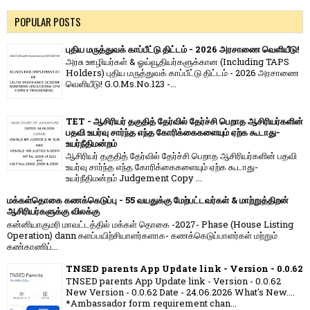
POPULAR POSTS
புதிய மருத்துவக் காப்பீட்டு திட்டம் - 2026 அரசாணை வெளியீடு!
அரசு ஊழியர்கள் & ஓய்வூதியர்களுக்கான (Including TAPS
Holders) புதிய மருத்துவக் காப்பீட்டு திட்டம் - 2026 அரசாணை
வெளியீடு! G.O.Ms.No.123 -...
TET - ஆசிரியர் தகுதித் தேர்வில் தேர்ச்சி பெறாத ஆசிரியர்களின்
பதவி உயர்வு சார்ந்த எந்த கோரிக்கைகளையும் ஏற்க கூடாது-
உயர்நீதிமன்றம்
ஆசிரியர் தகுதித் தேர்வில் தேர்ச்சி பெறாத ஆசிரியர்களின் பதவி
உயர்வு சார்ந்த எந்த கோரிக்கைகளையும் ஏற்க கூடாது-
உயர்நீதிமன்றம் Judgement Copy ...
மக்கள்தொகை கணக்கெடுப்பு - 55 வயதுக்கு மேற்பட்டவர்கள் & மாற்றுத்திறன்
ஆசிரியர்களுக்கு விலக்கு
கன்னியாகுமரி மாவட்டத்தில் மக்கள் தொகை -2027- Phase (House Listing
Operation) dann களப்பயிற்சியாளர்களாக- கணக்கெடுப்பாளர்கள் மற்றும்
கண்காணிப்...
TNSED parents App Update link - Version - 0.0.62
TNSED parents App Update link - Version - 0.0.62
New Version - 0.0.62 Date - 24.06.2026 What's New....
*Ambassador form requirement chan...