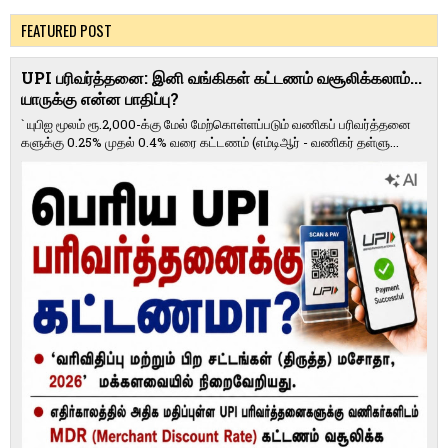
FEATURED POST
UPI பரிவர்த்தனை: இனி வங்கிகள் கட்டணம் வசூலிக்கலாம்...
யாருக்கு என்ன பாதிப்பு?
` யுபிஐ மூலம் ரூ.2,000-க்கு மேல் மேற்​கொள்​ளப்​படும் வணி​கப் பரிவர்த்​தனை​
களுக்கு 0.25% முதல் 0.4% வரை கட்​ட​ணம் (எம்​டிஆர் - வணி​கர் தள்​ளு...