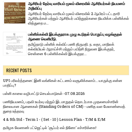
ஆசிரியர் தேர்வு வாரியம் மூலம் விரைவில் ஆசிரியர்கள் நியமனம்
அறிவிப்பு
ஆசிரியர் தேர்வு வாரி​யம் மூலம் விரை​வில் 2 ஆயிரம் பட்​ட​தாரி
ஆசிரியர்​கள் மற்​றும் ஆசிரியர் பயிற்றுநர்​களை நியமிக்க பள்​ளிக்​கல்​
வித்​துறை ம...
பள்ளிக்கல்வி இயக்குநராக முழு கூடுதல் பொறுப்பு வழங்குதல்
ஆணை வெளியீடு.
தமிழ்நாடு பள்ளிக் கல்விப் பணி திருமதி. ந. லதா, மாநிலக்
கல்வியியல் ஆராய்ச்சி மற்றும் பயிற்சி நிறுவன இயக்குநர்,
சென்னை 6 பள்ளிக்கல்வி இயக்குநர...
RECENT POSTS
UPI பரிவர்த்தனை: இனி வங்கிகள் கட்டணம் வசூலிக்கலாம்... யாருக்கு என்ன
பாதிப்பு?
பள்ளி காலை வழிபாட்டு செயல்பாடுகள் -07.08.2026
பணிநியமனம், பதவி உயர்வு மற்றும் இடமாறுதல் தொடர்பாக முதலமைச்சரின்
நிலையான ஆணைகள் (Standing Orders of CM) - மனித வள மேலாண்மைத்
துறை உத்தரவு
4 & 5th Std - Term 1 - ( Set - 10 ) Lesson Plan - T/M & E/M
தமிழக வேளாண் பட்ஜெட்டில் 'சூப்பர் எல் நினோ' எச்சரிக்கை!