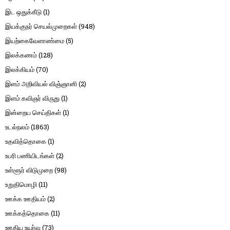
இட ஒதுக்கீடு
(1)
இயக்குநர் செயல்முறைகள்
(948)
இயற்கைவேளாண்மை
(5)
இலக்கணம்
(128)
இலக்கியம்
(70)
இளம் அறிவியல் விஞ்ஞானி
(2)
இளம் கவிஞர் விருது
(1)
இன்றைய செய்திகள்
(1)
உடல்நலம்
(1863)
உதவித்தொகை
(1)
உபரி பணியிடங்கள்
(2)
உள்ளூர் விடுமுறை
(98)
உறுதிமொழி
(11)
ஊக்க ஊதியம்
(2)
ஊக்கத்தொகை
(11)
ஊதிய உயர்வு
(73)