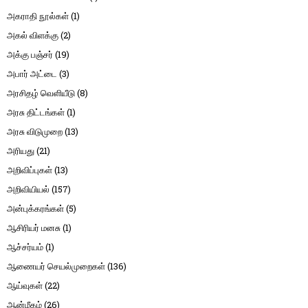
அகராதி நூல்கள்
(1)
அகல் விளக்கு
(2)
அக்கு பஞ்சர்
(19)
அபார் அட்டை
(3)
அரசிதழ் வெளியீடு
(8)
அரசு திட்டங்கள்
(1)
அரசு விடுமுறை
(13)
அரியது
(21)
அறிவிப்புகள்
(13)
அறிவியியல்
(157)
அன்புக்கரங்கள்
(5)
ஆசிரியர் மனசு
(1)
ஆச்சர்யம்
(1)
ஆணையர் செயல்முறைகள்
(136)
ஆய்வுகள்
(22)
ஆன்மீகம்
(26)