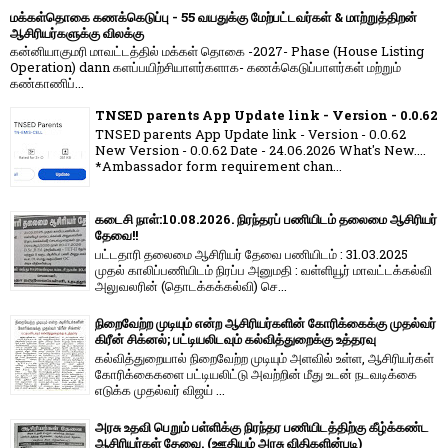
மக்கள்தொகை கணக்கெடுப்பு - 55 வயதுக்கு மேற்பட்டவர்கள் & மாற்றுத்திறன்
ஆசிரியர்களுக்கு விலக்கு
கன்னியாகுமரி மாவட்டத்தில் மக்கள் தொகை -2027- Phase (House Listing
Operation) dann களப்பயிற்சியாளர்களாக- கணக்கெடுப்பாளர்கள் மற்றும்
கண்காணிப்...
TNSED parents App Update link - Version - 0.0.62
TNSED parents App Update link - Version - 0.0.62
New Version - 0.0.62 Date - 24.06.2026 What's New....
*Ambassador form requirement chan...
கடைசி நாள்:10.08.2026. நிரந்தரப் பணியிடம் தலைமை ஆசிரியர்
தேவை!!
பட்டதாரி தலைமை ஆசிரியர் தேவை பணியிடம் : 31.03.2025
முதல் காலிப்பணியிடம் நிரப்ப அனுமதி : வள்ளியூர் மாவட்டக்கல்வி
அலுவலரின் (தொடக்கக்கல்வி) செ...
நிறைவேற்ற முடியும் என்ற ஆசிரியர்களின் கோரிக்கைக்கு முதல்வர்
கிரீன் சிக்னல்; பட்டியலிடவும் கல்வித்துறைக்கு உத்தரவு
கல்வித்துறையால் நிறைவேற்ற முடியும் அளவில் உள்ள, ஆசிரியர்கள்
கோரிக்கைகளை பட்டியலிட்டு அவற்றின் மீது உடன் நடவடிக்கை
எடுக்க முதல்வர் விஜய் ...
அரசு உதவி பெறும் பள்ளிக்கு நிரந்தர பணியிடத்திற்கு கீழ்க்கண்ட
ஆசிரியர்கள் தேவை. (ஊதியம் அரசு விதிகளின்படி)