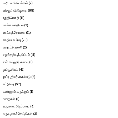
உபரி பணியிடங்கள்
(2)
உள்ளூர் விடுமுறை
(98)
உறுதிமொழி
(11)
ஊக்க ஊதியம்
(2)
ஊக்கத்தொகை
(11)
ஊதிய உயர்வு
(73)
ஊராட்சி மணி
(2)
எழுத்தறிவுத் திட்டம்
(11)
என் கல்லூரி கனவு
(1)
ஓய்வூதியம்
(41)
ஓய்வூதியர் கையேடு
(2)
கட்டுரை
(57)
கண்ணும் கருத்தும்
(1)
கதைகள்
(1)
கருணை அடிப்படை
(4)
கருவூலகச்செய்திகள்
(3)