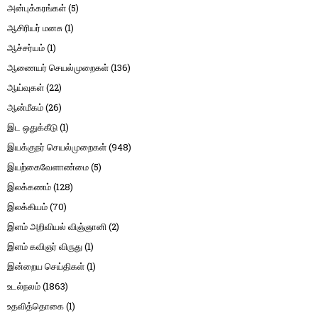
அன்புக்கரங்கள்
(5)
ஆசிரியர் மனசு
(1)
ஆச்சர்யம்
(1)
ஆணையர் செயல்முறைகள்
(136)
ஆய்வுகள்
(22)
ஆன்மீகம்
(26)
இட ஒதுக்கீடு
(1)
இயக்குநர் செயல்முறைகள்
(948)
இயற்கைவேளாண்மை
(5)
இலக்கணம்
(128)
இலக்கியம்
(70)
இளம் அறிவியல் விஞ்ஞானி
(2)
இளம் கவிஞர் விருது
(1)
இன்றைய செய்திகள்
(1)
உடல்நலம்
(1863)
உதவித்தொகை
(1)