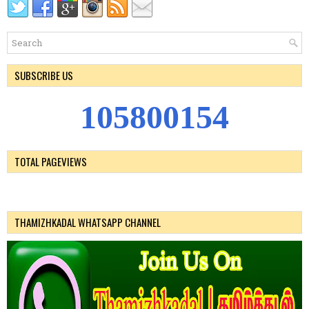
SUBSCRIBE US
1
0
5
8
0
0
1
5
4
TOTAL PAGEVIEWS
THAMIZHKADAL WHATSAPP CHANNEL