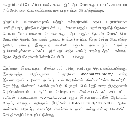
கல்லூரி உதவி பேராசிரியர் பணிக்கான யுஜிசி நெட் தேர்வுக்கு பட்டதாரிகள் நவம்பர்
7-ம் தேதி வரை விண்ணப்பிக்கலாம் என்று என்டிஏ அறிவித்துள்ளது.
நம்நாட்டில் பல்கலைக்கழகம் மற்றும் கல்லூரிகளில் உதவி பேராசிரியராக
பணிபுரியவும், இளநிலை ஆராய்ச்சி படிப்புக்கான மத்திய அரசின் உதவித் தொகை
பெறவும், பிஎச்டி மாணவர் சேர்க்கைக்கும் நெட் தகுதித் தேர்வில் தேர்ச்சி பெற
வேண்டும். தேசிய தேர்வுகள் முகமை (என்டிஏ) சார்பில் இந்த தேர்வு ஆண்டுக்கு
(ஜூன், டிசம்பர்) இருமுறை கணினி வழியில் நடைபெறும். அதன்படி
நடப்பாண்டுக்கான 2-ம்கட்ட யுஜிசி நெட் தேர்வு டிசம்பர் மாதம் நடத்தப்பட உள்ளது.
தேர்வு தேதி விவரங்கள் பின்னர் வெளியிடப்பட உள்ளது.
இதற்கான இணையதள விண்ணப்பப் பதிவு தற்போது தொடங்கப்பட்டுள்ளது.
இதையடுத்து விருப்பமுள்ள பட்டதாரிகள் /ugcnet.nta.nic.in/ என்ற
இணையதளம் வழியாக நவம்பர் 7-ம் தேதிக்குள் விண்ணப்பிக்க வேண்டும்.
தொடர்ந்து விண்ணப்பங்களில் நவம்பர் 10 முதல் 12-ம் தேதி வரை திருத்தங்கள்
மேற்கொள்ளலாம். பாடத்திட்டம், தேர்வுக்கான விண்ணப்பக் கட்டணம் உட்பட
கூடுதல் தகவல்களை www.nta.ac.in எனும் இணையதளத்தில் அறியலாம்.
மேலும், ஏதேனும் சந்தேகம் இருப்பின் 011-69227700/40759000 ஆகிய
எண்களில் தொடர்பு கொண்டு விளக்கம் பெறலாம் என்று என்டிஏ வெளியிட்ட
செய்திக்குறிப்பில் கூறப்பட்டுள்ளது.