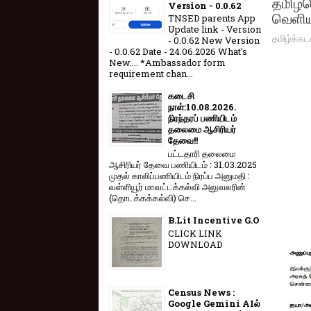
தமிழ்ம
Version - 0.0.62
வெளியீ
TNSED parents App
Update link - Version
தமிழ்க்கட
- 0.0.62 New Version
- 0.0.62 Date - 24.06.2026 What's
New.... *Ambassador form
requirement chan...
கடைசி
நாள்:10.08.2026.
நிரந்தரப் பணியிடம்
தலைமை ஆசிரியர்
தேவை!!
பட்டதாரி தலைமை
ஆசிரியர் தேவை பணியிடம் : 31.03.2025
முதல் காலிப்பணியிடம் நிரப்ப அனுமதி :
வள்ளியூர் மாவட்டக்கல்வி அலுவலரின்
(தொடக்கக்கல்வி) செ...
B.Lit Incentive G.O
CLICK LINK
DOWNLOAD
Census News :
Google Gemini AIல்