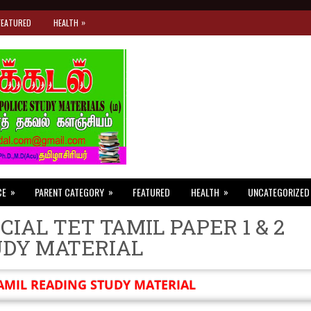
»
FEATURED
HEALTH
»
»
»
CE
PARENT CATEGORY
FEATURED
HEALTH
UNCATEGORIZED
CIAL TET TAMIL PAPER 1 & 2
UDY MATERIAL
AMIL READING STUDY MATERIAL