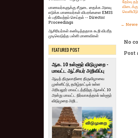
தேர்வு த
விடைக்குற
மாணவர்களுக்கு சீருடை தைக்க அளவு
வெளியீடு!
எடுக்க மாணவர்கள் விபரங்களை EMIS
ல் பதிவேற்றம் செய்தல் -- Director
Proceedings
← Newer
ஆசிரியர்கள் கண்டித்ததாக கூறி விபரீத
முடிவெடுத்த பள்ளி மாணவிகள்
No c
FEATURED POST
Post
ஆக. 10 உள்ளூர் விடுமுறை -
மாவட்ட ஆட்சியர் அறிவிப்பு
ஆடித் திருவாதிரை திருவிழாவை
முன்னிட்டு, தமிழ்நாட்டில் உள்ள
அரியலூர் மாவட்டத்திற்கு ஆகஸ்ட் 10
அன்று மாவட்ட நிர்வாகத்தால் உள்ளூர்
விடுமுறை அறி...