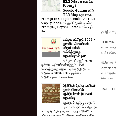
HLB Map உருவாக்க
Prompt
Google Gemini AIல்
HLB Map உருவாக்க
Prompt In Google Gemini AI HLB
Map upload செய்துவிட்டு கீழே உள்ள
Promptஐ, Copy & Paste செய்யவும்.
Ba...
தமிழ்மொழி
தமிழக பட்ஜெட் 2026 -
11.10.20
முக்கிய அம்சங்கள்
விடைக்கு
மற்றும் பள்ளி
கல்வித்துறை
என்ற இணை
அறிவிப்புகள் pdf
தமிழக பட்ஜெட் 2026 -
இவ்விடைக
முக்கிய அம்சங்கள் மற்றும் பள்ளி
dgedsect
கல்வித்துறை அறிவிப்புகள் நிதி நிலை
விவரத்தி
அறிக்கை 2026 2027 முக்கிய
அறிவிப்புகள் 1. பள்ளிக்க...
கொள்ளப்ப
ஆசிரியர் தேர்வு வாரியம்
DGE - T
மூலம் விரைவில்
ஆசிரியர்கள் நியமனம்
அறிவிப்பு
ஆசிரியர் தேர்வு வாரி​யம்
மூலம் விரை​வில் 2 ஆயிரம்
பட்​ட​தாரி ஆசிரியர்​கள் மற்​றும் ஆசிரியர்
பயிற்றுநர்​களை நியமிக்க பள்​ளிக்​கல்​வித்​