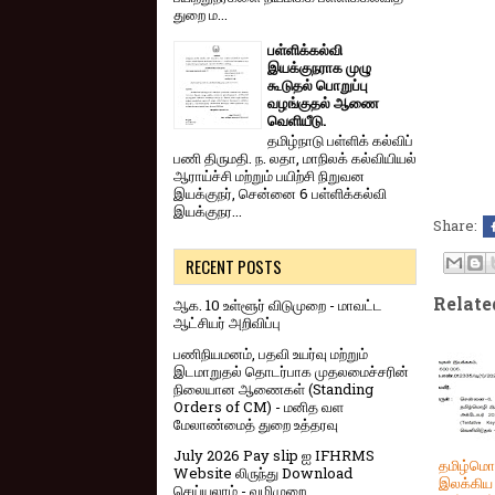
துறை ம...
பள்ளிக்கல்வி
இயக்குநராக முழு
கூடுதல் பொறுப்பு
வழங்குதல் ஆணை
வெளியீடு.
தமிழ்நாடு பள்ளிக் கல்விப்
பணி திருமதி. ந. லதா, மாநிலக் கல்வியியல்
ஆராய்ச்சி மற்றும் பயிற்சி நிறுவன
இயக்குநர், சென்னை 6 பள்ளிக்கல்வி
இயக்குநர...
Share:
RECENT POSTS
Relate
ஆக. 10 உள்ளூர் விடுமுறை - மாவட்ட
ஆட்சியர் அறிவிப்பு
பணிநியமனம், பதவி உயர்வு மற்றும்
இடமாறுதல் தொடர்பாக முதலமைச்சரின்
நிலையான ஆணைகள் (Standing
Orders of CM) - மனித வள
மேலாண்மைத் துறை உத்தரவு
July 2026 Pay slip ஐ IFHRMS
தமிழ்மொ
Website லிருந்து Download
இலக்கிய 
செய்யலாம் - வழிமுறை