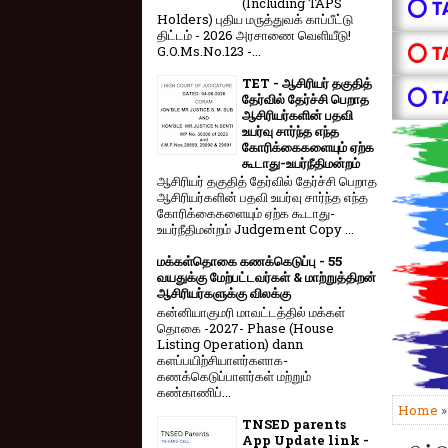
(Including TAPS
⭕ T
Holders) புதிய மருத்துவக் காப்பீட்டு
திட்டம் - 2026 அரசாணை வெளியீடு!
⭕ T
G.O.Ms.No.123 -...
TET - ஆசிரியர் தகுதித்
⭕ T
தேர்வில் தேர்ச்சி பெறாத
ஆசிரியர்களின் பதவி
உயர்வு சார்ந்த எந்த
கோரிக்கைகளையும் ஏற்க
கூடாது-உயர்நீதிமன்றம்
ஆசிரியர் தகுதித் தேர்வில் தேர்ச்சி பெறாத
ஆசிரியர்களின் பதவி உயர்வு சார்ந்த எந்த
கோரிக்கைகளையும் ஏற்க கூடாது-
உயர்நீதிமன்றம் Judgement Copy ...
மக்கள்தொகை கணக்கெடுப்பு - 55
வயதுக்கு மேற்பட்டவர்கள் & மாற்றுத்திறன்
ஆசிரியர்களுக்கு விலக்கு
கன்னியாகுமரி மாவட்டத்தில் மக்கள்
தொகை -2027- Phase (House
Listing Operation) dann
களப்பயிற்சியாளர்களாக-
கணக்கெடுப்பாளர்கள் மற்றும்
கண்காணிப்...
Home
TNSED parents
App Update link -