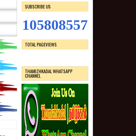
SUBSCRIBE US
1
0
5
8
0
8
5
5
7
TOTAL PAGEVIEWS
THAMIZHKADAL WHATSAPP
CHANNEL