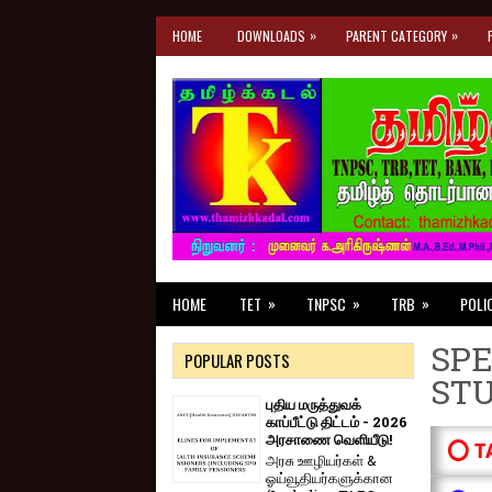
»
»
HOME
DOWNLOADS
PARENT CATEGORY
»
»
»
HOME
TET
TNPSC
TRB
POLI
SPE
POPULAR POSTS
ST
புதிய மருத்துவக்
காப்பீட்டு திட்டம் - 2026
அரசாணை வெளியீடு!
⭕ T
அரசு ஊழியர்கள் &
ஓய்வூதியர்களுக்கான