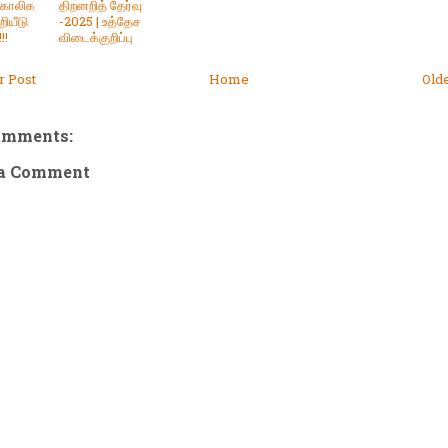
ற்காலிக
திறனறித் தேர்வு
ியீடு
-2025 | உத்தேச
!!
விடைக்குறிப்பு
 Post
Home
Old
omments:
 a Comment