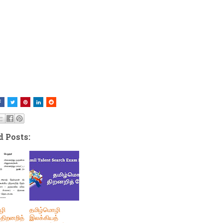
d Posts:
ழி
தமிழ்மொழி
திறனறித்
இலக்கியத்