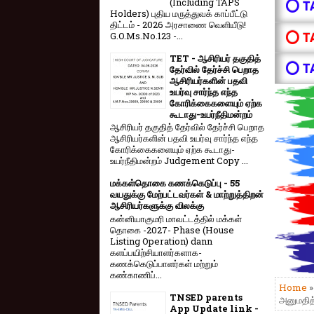
(Including TAPS
⭕ T
Holders) புதிய மருத்துவக் காப்பீட்டு
திட்டம் - 2026 அரசாணை வெளியீடு!
⭕ T
G.O.Ms.No.123 -...
TET - ஆசிரியர் தகுதித்
⭕ T
தேர்வில் தேர்ச்சி பெறாத
ஆசிரியர்களின் பதவி
உயர்வு சார்ந்த எந்த
கோரிக்கைகளையும் ஏற்க
கூடாது-உயர்நீதிமன்றம்
ஆசிரியர் தகுதித் தேர்வில் தேர்ச்சி பெறாத
ஆசிரியர்களின் பதவி உயர்வு சார்ந்த எந்த
கோரிக்கைகளையும் ஏற்க கூடாது-
உயர்நீதிமன்றம் Judgement Copy ...
மக்கள்தொகை கணக்கெடுப்பு - 55
வயதுக்கு மேற்பட்டவர்கள் & மாற்றுத்திறன்
ஆசிரியர்களுக்கு விலக்கு
கன்னியாகுமரி மாவட்டத்தில் மக்கள்
தொகை -2027- Phase (House
Listing Operation) dann
களப்பயிற்சியாளர்களாக-
கணக்கெடுப்பாளர்கள் மற்றும்
கண்காணிப்...
Home
TNSED parents
அனுமதித்
App Update link -