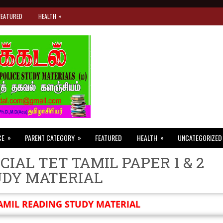
»
FEATURED
HEALTH
»
»
»
CE
PARENT CATEGORY
FEATURED
HEALTH
UNCATEGORIZED
CIAL TET TAMIL PAPER 1 & 2
UDY MATERIAL
AMIL READING STUDY MATERIAL