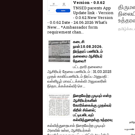
Version - 0.0.62
திரும
TNSED parents App
நிலைய
Update link - Version
- 0.0.62 New Version
உத்தரவ
- 0.0.62 Date - 24.06.2026 What's
New.... *Ambassador form
தமிழ்க்கட
requirement chan...
கடைசி
நாள்:10.08.2026.
நிரந்தரப் பணியிடம்
தலைமை ஆசிரியர்
தேவை!!
பட்டதாரி தலைமை
ஆசிரியர் தேவை பணியிடம் : 31.03.2025
முதல் காலிப்பணியிடம் நிரப்ப அனுமதி :
வள்ளியூர் மாவட்டக்கல்வி அலுவலரின்
(தொடக்கக்கல்வி) செ...
நிறைவேற்ற முடியும் என்ற
ஆசிரியர்களின்
கோரிக்கைக்கு முதல்வர்
கிரீன் சிக்னல்;
பட்டியலிடவும்
கல்வித்துறைக்கு உத்தரவு
கல்வித்துறையால் நிறைவேற்ற முடியும்
அளவில் உள்ள, ஆசிரியர்கள்
கோரிக்கைகளை பட்டியலிட்டு அவற்றின்