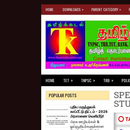
»
»
HOME
DOWNLOADS
PARENT CATEGORY
»
»
»
HOME
TET
TNPSC
TRB
POLI
SPE
POPULAR POSTS
ST
புதிய மருத்துவக்
காப்பீட்டு திட்டம் - 2026
அரசாணை வெளியீடு!
⭕ T
அரசு ஊழியர்கள் &
ஓய்வூதியர்களுக்கான