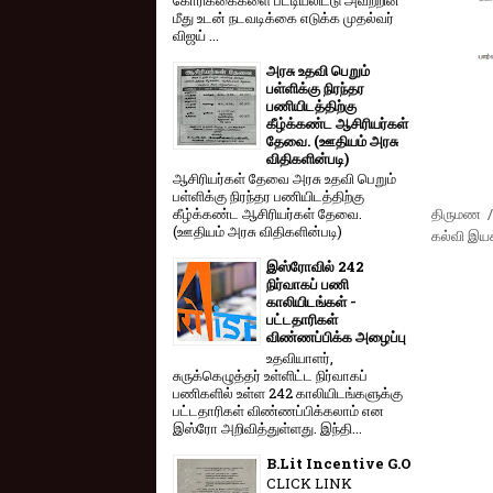
மீது உடன் நடவடிக்கை எடுக்க முதல்வர்
விஜய் ...
அரசு உதவி பெறும்
பள்ளிக்கு நிரந்தர
பணியிடத்திற்கு
கீழ்க்கண்ட ஆசிரியர்கள்
தேவை. (ஊதியம் அரசு
விதிகளின்படி)
ஆசிரியர்கள் தேவை அரசு உதவி பெறும்
பள்ளிக்கு நிரந்தர பணியிடத்திற்கு
திருமண /
கீழ்க்கண்ட ஆசிரியர்கள் தேவை.
(ஊதியம் அரசு விதிகளின்படி)
கல்வி இயக்
இஸ்ரோவில் 242
நிர்வாகப் பணி
காலியிடங்கள் -
பட்டதாரிகள்
விண்ணப்பிக்க அழைப்பு
உதவியாளர்,
சுருக்கெழுத்தர் உள்ளிட்ட நிர்வாகப்
பணிகளில் உள்ள 242 காலியிடங்களுக்கு
பட்டதாரிகள் விண்ணப்பிக்கலாம் என
இஸ்ரோ அறிவித்துள்ளது. இந்தி...
B.Lit Incentive G.O
CLICK LINK