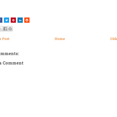
 Post
Home
Old
omments:
 a Comment