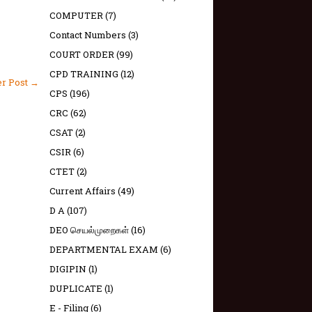
COMPUTER
(7)
Contact Numbers
(3)
COURT ORDER
(99)
CPD TRAINING
(12)
er Post →
CPS
(196)
CRC
(62)
CSAT
(2)
CSIR
(6)
CTET
(2)
Current Affairs
(49)
D A
(107)
DEO செயல்முறைகள்
(16)
DEPARTMENTAL EXAM
(6)
DIGIPIN
(1)
DUPLICATE
(1)
E - Filing
(6)