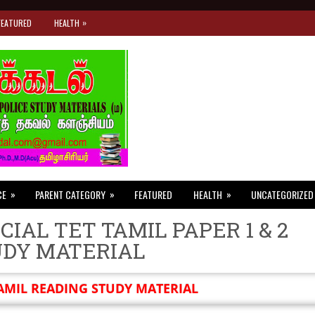
»
FEATURED
HEALTH
»
»
»
CE
PARENT CATEGORY
FEATURED
HEALTH
UNCATEGORIZED
CIAL TET TAMIL PAPER 1 & 2
UDY MATERIAL
AMIL READING STUDY MATERIAL