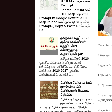
HLB Map உருவாக்க
Prompt
Google Gemini AIல்
HLB Map உருவாக்க
Prompt In Google Gemini AI HLB
Map upload செய்துவிட்டு கீழே உள்ள
Promptஐ, Copy & Paste செய்யவும்.
Ba...
தமிழக பட்ஜெட் 2026 -
முக்கிய அம்சங்கள்
பீகார் பே
மற்றும் பள்ளி
கல்வித்துறை
அறிவிப்புகள் pdf
* தேர்தல்
தமிழக பட்ஜெட் 2026 -
முக்கிய அம்சங்கள் மற்றும் பள்ளி
தேர்தல் அ
கல்வித்துறை அறிவிப்புகள் நிதி நிலை
அறிக்கை 2026 2027 முக்கிய
அறிவிப்புகள் 1. பள்ளிக்க...
1.ஆட்சி அ
ஆசிரியர் தேர்வு வாரியம்
2. அரசு ஊ
மூலம் விரைவில்
ஆசிரியர்கள் நியமனம்
அறிவிப்பு
3. டிச.1 
ஆசிரியர் தேர்வு வாரி​யம்
ரூ.30,000 
மூலம் விரை​வில் 2 ஆயிரம்
பட்​ட​தாரி ஆசிரியர்​கள் மற்​றும் ஆசிரியர்
4. ஒவ்வொர
பயிற்றுநர்​களை நியமிக்க பள்​ளிக்​கல்​வித்​