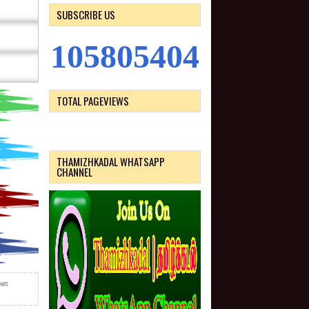
SUBSCRIBE US
1
0
5
8
0
5
4
0
4
TOTAL PAGEVIEWS
THAMIZHKADAL WHATSAPP
CHANNEL
களை