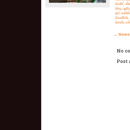
மெரிட் லிஸ்
ரெடி; ஓரி
நாட்களில்
வெளியிட
சென்டாக் 
← Newer
No c
Post