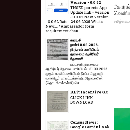
Version - 0.0.62
பீகாரி
TNSED parents App
வெளிய
Update link - Version
- 0.0.62 New Version
தமிழ்க்கட
- 0.0.62 Date - 24.06.2026 What's
New.... *Ambassador form
requirement chan...
கடைசி
நாள்:10.08.2026.
நிரந்தரப் பணியிடம்
தலைமை ஆசிரியர்
தேவை!!
பட்டதாரி தலைமை
ஆசிரியர் தேவை பணியிடம் : 31.03.2025
முதல் காலிப்பணியிடம் நிரப்ப அனுமதி :
வள்ளியூர் மாவட்டக்கல்வி அலுவலரின்
(தொடக்கக்கல்வி) செ...
B.Lit Incentive G.O
CLICK LINK
DOWNLOAD
Census News :
Google Gemini AIல்