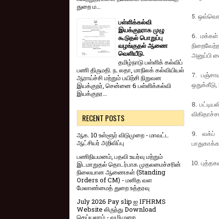
துறை ம...
5. ஒவ்வொர
பள்ளிக்கல்வி
இயக்குநராக முழு
6. மக்கள
கூடுதல் பொறுப்பு
வழங்குதல் ஆணை
நிறைவேற்
வெளியீடு.
அனுப்பி வ
தமிழ்நாடு பள்ளிக் கல்விப்
பணி திருமதி. ந. லதா, மாநிலக் கல்வியியல்
7. பஞ்சாய
ஆராய்ச்சி மற்றும் பயிற்சி நிறுவன
ஒதுக்கீடு,
இயக்குநர், சென்னை 6 பள்ளிக்கல்வி
இயக்குநர...
8. பட்டிய
விகிதாச்சா
RECENT POSTS
9. வக்ப்
ஆக. 10 உள்ளூர் விடுமுறை - மாவட்ட
ஆட்சியர் அறிவிப்பு
பாதுகாக்கப
பணிநியமனம், பதவி உயர்வு மற்றும்
10. புத்தக
இடமாறுதல் தொடர்பாக முதலமைச்சரின்
நிலையான ஆணைகள் (Standing
Orders of CM) - மனித வள
மேலாண்மைத் துறை உத்தரவு
July 2026 Pay slip ஐ IFHRMS
Website லிருந்து Download
செய்யலாம் - வழிமுறை