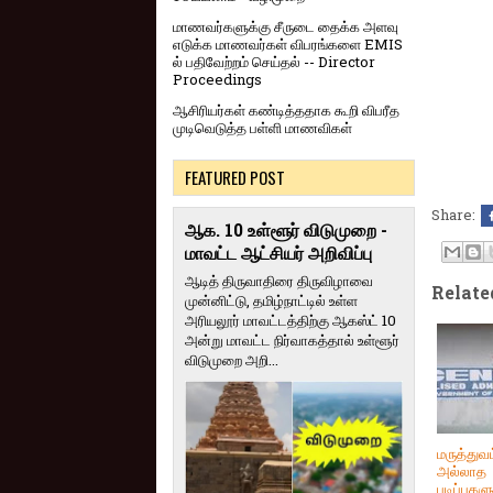
மாணவர்களுக்கு சீருடை தைக்க அளவு
எடுக்க மாணவர்கள் விபரங்களை EMIS
ல் பதிவேற்றம் செய்தல் -- Director
Proceedings
ஆசிரியர்கள் கண்டித்ததாக கூறி விபரீத
முடிவெடுத்த பள்ளி மாணவிகள்
FEATURED POST
Share:
ஆக. 10 உள்ளூர் விடுமுறை -
மாவட்ட ஆட்சியர் அறிவிப்பு
ஆடித் திருவாதிரை திருவிழாவை
Relate
முன்னிட்டு, தமிழ்நாட்டில் உள்ள
அரியலூர் மாவட்டத்திற்கு ஆகஸ்ட் 10
அன்று மாவட்ட நிர்வாகத்தால் உள்ளூர்
விடுமுறை அறி...
மருத்துவம
அல்லாத
படிப்புகள