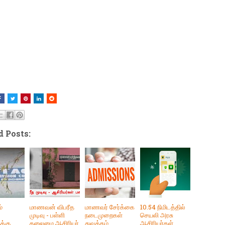
d Posts:
்
மாணவன் விபரீத
மாணவர் சேர்க்கை
10.54 நிமிடத்தில்
முடிவு - பள்ளி
நடைமுறைகள்
செயலி அரசு
ுக்கு
தலைமை ஆசிரியர்
துவக்கம்
ஆசிரியர்கள்