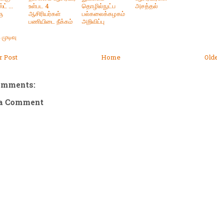
ட் ...
உள்பட 4
தொழில்நுட்ப
அசத்தல்
ரு
ஆசிரியர்கள்
பல்கலைக்கழகம்
பணியிடை நீக்கம்
அறிவிப்பு
முடிவு
 Post
Home
Old
omments:
 a Comment