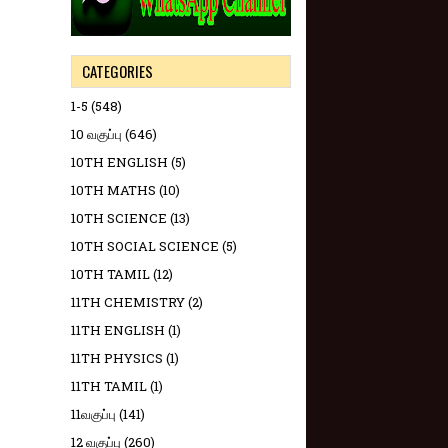
CATEGORIES
1-5
(548)
10 வகுப்பு
(646)
10TH ENGLISH
(5)
10TH MATHS
(10)
10TH SCIENCE
(13)
10TH SOCIAL SCIENCE
(5)
10TH TAMIL
(12)
11TH CHEMISTRY
(2)
11TH ENGLISH
(1)
11TH PHYSICS
(1)
11TH TAMIL
(1)
11வகுப்பு
(141)
12 வகுப்பு
(260)