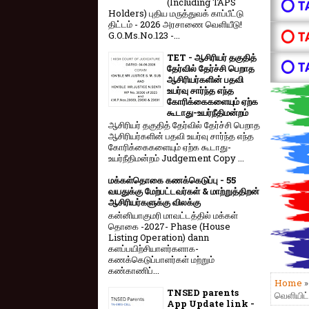
(Including TAPS
⭕ T
Holders) புதிய மருத்துவக் காப்பீட்டு
திட்டம் - 2026 அரசாணை வெளியீடு!
⭕ T
G.O.Ms.No.123 -...
TET - ஆசிரியர் தகுதித்
⭕ T
தேர்வில் தேர்ச்சி பெறாத
ஆசிரியர்களின் பதவி
உயர்வு சார்ந்த எந்த
கோரிக்கைகளையும் ஏற்க
கூடாது-உயர்நீதிமன்றம்
ஆசிரியர் தகுதித் தேர்வில் தேர்ச்சி பெறாத
ஆசிரியர்களின் பதவி உயர்வு சார்ந்த எந்த
கோரிக்கைகளையும் ஏற்க கூடாது-
உயர்நீதிமன்றம் Judgement Copy ...
மக்கள்தொகை கணக்கெடுப்பு - 55
வயதுக்கு மேற்பட்டவர்கள் & மாற்றுத்திறன்
ஆசிரியர்களுக்கு விலக்கு
கன்னியாகுமரி மாவட்டத்தில் மக்கள்
தொகை -2027- Phase (House
Listing Operation) dann
களப்பயிற்சியாளர்களாக-
கணக்கெடுப்பாளர்கள் மற்றும்
கண்காணிப்...
Home
TNSED parents
வெளியிட்
App Update link -