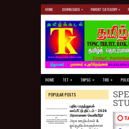
»
»
HOME
DOWNLOADS
PARENT CATEGORY
»
»
»
HOME
TET
TNPSC
TRB
POLI
SPE
POPULAR POSTS
ST
புதிய மருத்துவக்
காப்பீட்டு திட்டம் - 2026
அரசாணை வெளியீடு!
⭕ T
அரசு ஊழியர்கள் &
ஓய்வூதியர்களுக்கான