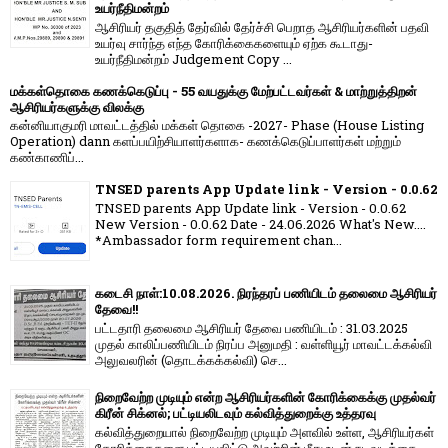
உயர்நீதிமன்றம்
ஆசிரியர் தகுதித் தேர்வில் தேர்ச்சி பெறாத ஆசிரியர்களின் பதவி
உயர்வு சார்ந்த எந்த கோரிக்கைகளையும் ஏற்க கூடாது-
உயர்நீதிமன்றம் Judgement Copy ...
மக்கள்தொகை கணக்கெடுப்பு - 55 வயதுக்கு மேற்பட்டவர்கள் & மாற்றுத்திறன்
ஆசிரியர்களுக்கு விலக்கு
கன்னியாகுமரி மாவட்டத்தில் மக்கள் தொகை -2027- Phase (House Listing
Operation) dann களப்பயிற்சியாளர்களாக- கணக்கெடுப்பாளர்கள் மற்றும்
கண்காணிப்...
TNSED parents App Update link - Version - 0.0.62
TNSED parents App Update link - Version - 0.0.62
New Version - 0.0.62 Date - 24.06.2026 What's New....
*Ambassador form requirement chan...
கடைசி நாள்:10.08.2026. நிரந்தரப் பணியிடம் தலைமை ஆசிரியர்
தேவை!!
பட்டதாரி தலைமை ஆசிரியர் தேவை பணியிடம் : 31.03.2025
முதல் காலிப்பணியிடம் நிரப்ப அனுமதி : வள்ளியூர் மாவட்டக்கல்வி
அலுவலரின் (தொடக்கக்கல்வி) செ...
நிறைவேற்ற முடியும் என்ற ஆசிரியர்களின் கோரிக்கைக்கு முதல்வர்
கிரீன் சிக்னல்; பட்டியலிடவும் கல்வித்துறைக்கு உத்தரவு
கல்வித்துறையால் நிறைவேற்ற முடியும் அளவில் உள்ள, ஆசிரியர்கள்