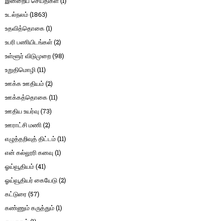
இன்றைய செய்திகள்
(1)
உடல்நலம்
(1863)
உதவித்தொகை
(1)
உபரி பணியிடங்கள்
(2)
உள்ளூர் விடுமுறை
(98)
உறுதிமொழி
(11)
ஊக்க ஊதியம்
(2)
ஊக்கத்தொகை
(11)
ஊதிய உயர்வு
(73)
ஊராட்சி மணி
(2)
எழுத்தறிவுத் திட்டம்
(11)
என் கல்லூரி கனவு
(1)
ஓய்வூதியம்
(41)
ஓய்வூதியர் கையேடு
(2)
கட்டுரை
(57)
கண்ணும் கருத்தும்
(1)