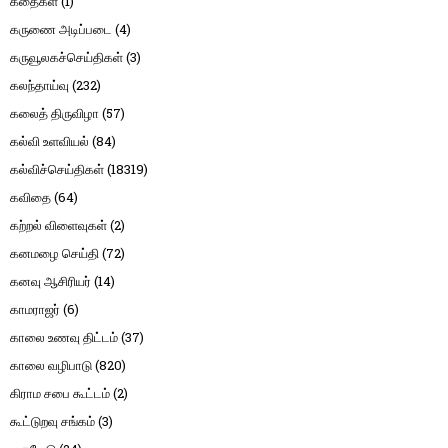
கதைகள்
(1)
கருணை அடிப்படை
(4)
கருவூலகச்செய்திகள்
(3)
கலந்தாய்வு
(232)
கலைத் திருவிழா
(57)
கல்வி உளவியல்
(84)
கல்விச்செய்திகள்
(18319)
கவிதை
(64)
கற்றல் விளைவுகள்
(2)
கனமழை செய்தி
(72)
கனவு ஆசிரியர்
(14)
காமராஜர்
(6)
காலை உணவு திட்டம்
(37)
காலை வழிபாடு
(820)
கிராம சபை கூட்டம்
(2)
கூட்டுறவு சங்கம்
(3)