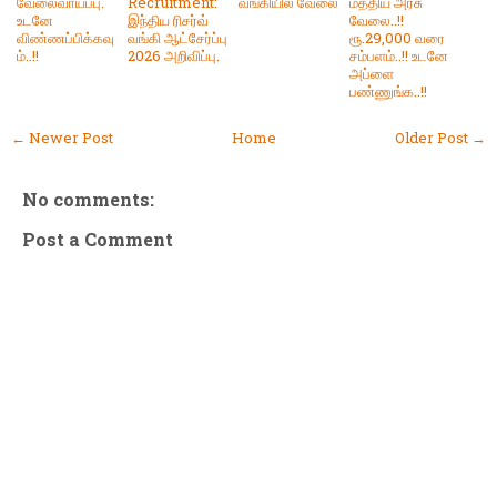
வேலைவாய்ப்பு.
Recruitment:
வங்கியில் வேலை
மத்திய அரசு
உடனே
இந்திய ரிசர்வ்
வேலை..!!
விண்ணப்பிக்கவு
வங்கி ஆட்சேர்ப்பு
ரூ.29,000 வரை
ம்..!!
2026 அறிவிப்பு.
சம்பளம்..!! உடனே
அப்ளை
பண்ணுங்க..!!
← Newer Post
Home
Older Post →
No comments:
Post a Comment