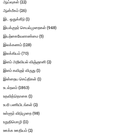
ஆய்வுகள்
(22)
ஆன்மீகம்
(26)
இட ஒதுக்கீடு
(1)
இயக்குநர் செயல்முறைகள்
(948)
இயற்கைவேளாண்மை
(5)
இலக்கணம்
(128)
இலக்கியம்
(70)
இளம் அறிவியல் விஞ்ஞானி
(2)
இளம் கவிஞர் விருது
(1)
இன்றைய செய்திகள்
(1)
உடல்நலம்
(1863)
உதவித்தொகை
(1)
உபரி பணியிடங்கள்
(2)
உள்ளூர் விடுமுறை
(98)
உறுதிமொழி
(11)
ஊக்க ஊதியம்
(2)