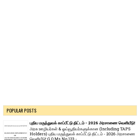
POPULAR POSTS
புதிய மருத்துவக் காப்பீட்டு திட்டம் - 2026 அரசாணை வெளியீடு!
அரசு ஊழியர்கள் & ஓய்வூதியர்களுக்கான (Including TAPS
Holders) புதிய மருத்துவக் காப்பீட்டு திட்டம் - 2026 அரசாணை
வெளியீடு! G.O.Ms.No.123 -...