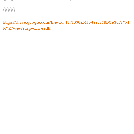
👇👇👇👇
https://drive.google.com/file/d/1_fS7f050kXJwterJr59DQeSuPr7xf
K7K/view?usp=drivesdk