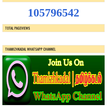
1
0
5
7
9
6
5
4
2
TOTAL PAGEVIEWS
THAMIZHKADAL WHATSAPP CHANNEL