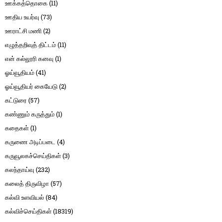
ஊக்கத்தொகை
(11)
ஊதிய உயர்வு
(73)
ஊராட்சி மணி
(2)
எழுத்தறிவுத் திட்டம்
(11)
என் கல்லூரி கனவு
(1)
ஓய்வூதியம்
(41)
ஓய்வூதியர் கையேடு
(2)
கட்டுரை
(57)
கண்ணும் கருத்தும்
(1)
கதைகள்
(1)
கருணை அடிப்படை
(4)
கருவூலகச்செய்திகள்
(3)
கலந்தாய்வு
(232)
கலைத் திருவிழா
(57)
கல்வி உளவியல்
(84)
கல்விச்செய்திகள்
(18319)