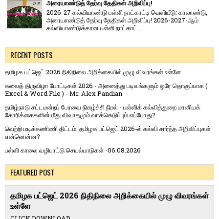
அரையாண்டுத் தேர்வு தேதிகள் அறிவிப்பு!
2026-27 கல்வியாண்டு பள்ளி நாட்காட்டி வெளியீடு: காலாண்டு,
அரையாண்டுத் தேர்வு தேதிகள் அறிவிப்பு! 2026-2027-ஆம்
கல்வியாண்டுக்கான பள்ளி நாட்காட்...
RECENT POSTS
தமிழக பட்ஜெட் 2026 நிதிநிலை அறிக்கையில் முழு விவரங்கள் உள்ளே
கலைத் திருவிழா போட்டிகள் 2026 - அனைத்து படிவங்களும் ஒரே தொகுப்பாக (
Excel & Word File ) - Mr. Alex Pandian
தமிழ்நாடு சட்டமன்றப் பேரவை நிகழ்ச்சி நிரல் - பள்ளிக் கல்வித்துறை மானியக்
கோரிக்கைகளின் மீது விவாதமும் வாக்கெடுப்பும் எப்போது?
வெற்றி மடிக்கணிணி திட்டம்: தமிழக பட்ஜெட் 2026-ல் கல்வி சார்ந்த அறிவிப்புகள்
என்னென்ன?
பள்ளி காலை வழிபாட்டு செயல்பாடுகள் -06.08.2026
FEATURED POST
தமிழக பட்ஜெட் 2026 நிதிநிலை அறிக்கையில் முழு விவரங்கள்
உள்ளே
CLICK DOWNLOAD