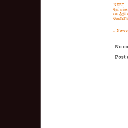
NEET
தேர்வுக்
பாடத்திட்
வெளியீடு
← Newer
No c
Post