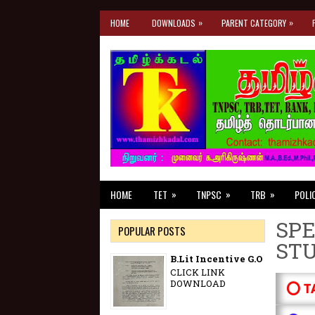
»
»
HOME
DOWNLOADS
PARENT CATEGORY
»
»
»
HOME
TET
TNPSC
TRB
POLI
SPE
POPULAR POSTS
ST
B.Lit Incentive G.O
CLICK LINK
DOWNLOAD
⭕ T