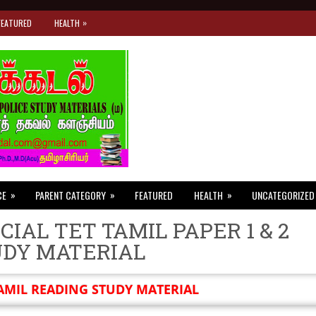
»
FEATURED
HEALTH
»
»
»
CE
PARENT CATEGORY
FEATURED
HEALTH
UNCATEGORIZED
CIAL TET TAMIL PAPER 1 & 2
UDY MATERIAL
AMIL READING STUDY MATERIAL