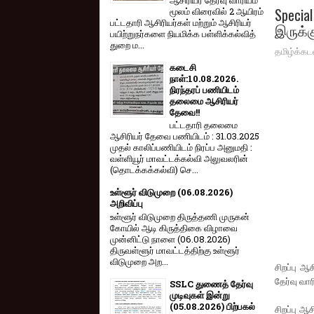
Special
மூலம் விரை​வில் 2 ஆயிரம்
பட்​ட​தாரி ஆசிரியர்​கள் மற்​றும் ஆசிரியர்
இருக்க
பயிற்றுநர்​களை நியமிக்க பள்​ளிக்​கல்​வித்​
துறை ம...
தமிழ்க்கட
கடைசி
நாள்:10.08.2026.
நிரந்தரப் பணியிடம்
தலைமை ஆசிரியர்
தேவை!!
பட்டதாரி தலைமை
ஆசிரியர் தேவை பணியிடம் : 31.03.2025
முதல் காலிப்பணியிடம் நிரப்ப அனுமதி :
வள்ளியூர் மாவட்டக்கல்வி அலுவலரின்
(தொடக்கக்கல்வி) செ...
உள்ளூர் விடுமுறை (06.08.2026)
அறிவிப்பு
உள்ளூர் விடுமுறை திருத்தணி முருகன்
கோயில் ஆடி கிருத்திகை விழாவை
முன்னிட்டு நாளை (06.08.2026)
திருவள்ளூர் மாவட்டத்திற்கு உள்ளூர்
விடுமுறை அற...
சிறப்பு ஆ
தேர்வு வார
SSLC துணைத் தேர்வு
முடிவுகள் இன்று
(05.08.2026) பிற்பகல்
சிறப்பு ஆ