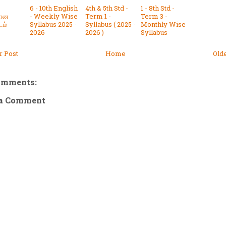
6 - 10th English
4th & 5th Std -
1 - 8th Std -
கான
- Weekly Wise
Term 1 -
Term 3 -
டம்
Syllabus 2025 -
Syllabus ( 2025 -
Monthly Wise
2026
2026 )
Syllabus
 Post
Home
Old
omments:
 a Comment