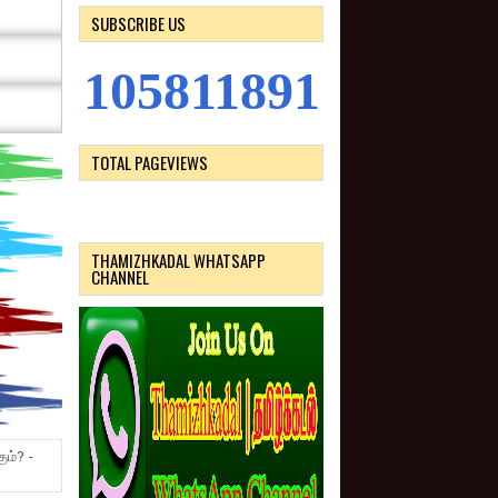
SUBSCRIBE US
1
0
5
8
1
1
8
9
1
TOTAL PAGEVIEWS
THAMIZHKADAL WHATSAPP
CHANNEL
ும்? -