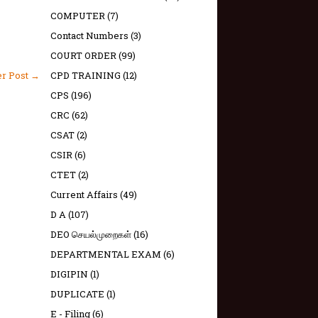
COMPUTER
(7)
Contact Numbers
(3)
COURT ORDER
(99)
CPD TRAINING
(12)
er Post →
CPS
(196)
CRC
(62)
CSAT
(2)
CSIR
(6)
CTET
(2)
Current Affairs
(49)
D A
(107)
DEO செயல்முறைகள்
(16)
DEPARTMENTAL EXAM
(6)
DIGIPIN
(1)
DUPLICATE
(1)
E - Filing
(6)