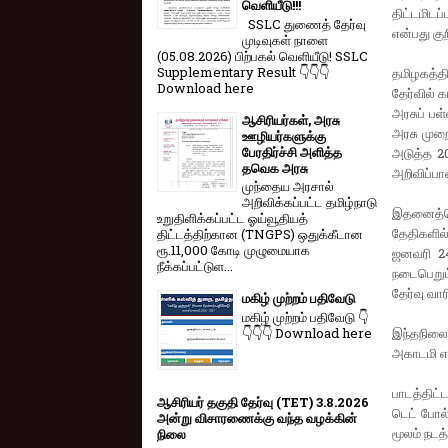
வெளியீடு!!!
திட்டமிடப
SSLC துணைத் தேர்வு
என்பது குற
முடிவுகள் நாளை
(05.08.2026) பிற்பகல் வெளியீடு! SSLC
Supplementary Result 👇👇👇
தமிழகத்தி
Download here
தேர்வில் 
அரசுப் பள
ஆசிரியர்கள், அரசு
அரசு முற
ஊழியர்களுக்கு
பேரதிர்ச்சி அளித்த
அடுத்த 20
தவெக அரசு
அறிவிப்ப
முந்தைய அரசால்
அறிவிக்கப்பட்ட தமிழ்நாடு
இதனைத்தொட
உறுதிளிக்கப்பட்ட ஓய்வூதியத்
தேதிகளில்
திட்டத்திற்கான (TNGPS) ஒதுக்கீடான
ரூ.11,000 கோடி முழுமையாக
ஜனவரி 24
நீக்கப்பட்டுள...
நடைபெறும
தேர்வு வார
மகிழ் முற்றம் பதிவேடு
மகிழ் முற்றம் பதிவேடு 👇
👇👇👇 Download here
இந்தநிலையி
அகாடமி என
பாடத்திட்
ஆசிரியர் தகுதி தேர்வு (TET) 3.8.2026
டெட் போல்
அன்று விசாரணைக்கு வந்த வழக்கின்
மூலம் நடத்
நிலை