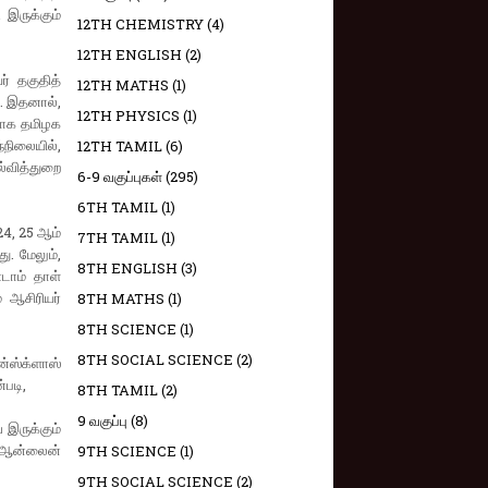
 இருக்கும்
12TH CHEMISTRY
(4)
12TH ENGLISH
(2)
ர் தகுதித்
12TH MATHS
(1)
ு. இதனால்,
12TH PHYSICS
(1)
்பாக தமிழக
நிலையில்,
12TH TAMIL
(6)
ல்வித்துறை
6-9 வகுப்புகள்
(295)
6TH TAMIL
(1)
24, 25 ஆம்
7TH TAMIL
(1)
ு. மேலும்,
8TH ENGLISH
(3)
டாம் தாள்
 ஆசிரியர்
8TH MATHS
(1)
8TH SCIENCE
(1)
8TH SOCIAL SCIENCE
(2)
ின்ஸ்க்ளாஸ்
்படி,
8TH TAMIL
(2)
9 வகுப்பு
(8)
 இருக்கும்
வு ஆன்லைன்
9TH SCIENCE
(1)
9TH SOCIAL SCIENCE
(2)