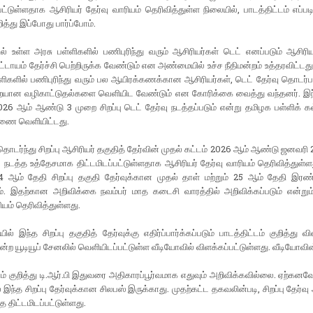
்பட்டுள்ளதாக ஆசிரியர் தேர்வு வாரியம் தெரிவித்துள்ள நிலையில், பாடத்திட்டம் எப்படி
ித்து இப்போது பார்ப்போம்.
ல் உள்ள அரசு பள்ளிகளில் பணிபுரிந்து வரும் ஆசிரியர்கள் டெட் எனப்படும் ஆசிரிய
கட்டாயம் தேர்ச்சி பெற்றிருக்க வேண்டும் என அண்மையில் உச்ச நீதிமன்றம் உத்தரவிட்டத
்ளிகளில் பணிபுரிந்து வரும் பல ஆயிரக்கணக்கான ஆசிரியர்கள், டெட் தேர்வு தொடர
ையான வழிகாட்டுதல்களை வெளியிட வேண்டும் என கோரிக்கை வைத்து வந்தனர். இந்
26 ஆம் ஆண்டு 3 முறை சிறப்பு டெட் தேர்வு நடத்தப்படும் என்று தமிழக பள்ளிக் க
ாணை வெளியிட்டது.
ர்ந்து சிறப்பு ஆசிரியர் தகுதித் தேர்வின் முதல் கட்டம் 2026 ஆம் ஆண்டு ஜனவரி 
 நடத்த உத்தேசமாக திட்டமிடப்பட்டுள்ளதாக ஆசிரியர் தேர்வு வாரியம் தெரிவித்துள்ளத
 ஆம் தேதி சிறப்பு தகுதி தேர்வுக்கான முதல் தாள் மற்றும் 25 ஆம் தேதி இரண்
். இதற்கான அறிவிக்கை நவம்பர் மாத கடைசி வாரத்தில் அறிவிக்கப்படும் என்றும்
ியம் தெரிவித்துள்ளது.
ல் இந்த சிறப்பு தகுதித் தேர்வுக்கு எதிர்ப்பார்க்கப்படும் பாடத்திட்டம் குறித்து வ
்ற யூடியூப் சேனலில் வெளியிடப்பட்டுள்ள வீடியோவில் விளக்கப்பட்டுள்ளது. வீடியோவின
டம் குறித்து டி.ஆர்.பி இதுவரை அதிகாரப்பூர்வமாக எதுவும் அறிவிக்கவில்லை. ஏற்கனவே
 இந்த சிறப்பு தேர்வுக்கான சிலபஸ் இருக்காது. முதற்கட்ட தகவலின்படி, சிறப்பு தேர்
த திட்டமிடப்பட்டுள்ளது.