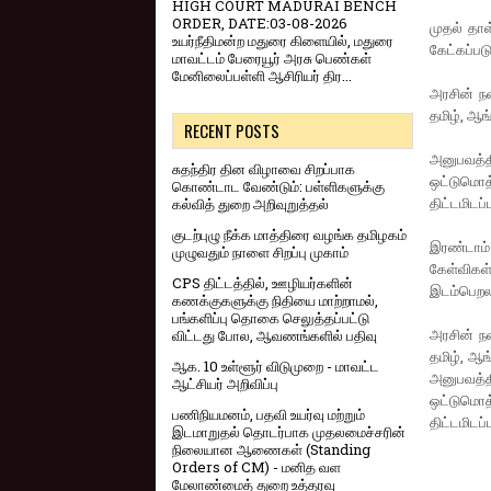
HIGH COURT MADURAI BENCH
ORDER, DATE:03-08-2026
முதல் தாள
உயர்நீதிமன்ற மதுரை கிளையில், மதுரை
கேட்கப்பட
மாவட்டம் பேரையூர் அரசு பெண்கள்
மேனிலைப்பள்ளி ஆசிரியர் திர...
அரசின் நல
தமிழ், ஆங
RECENT POSTS
அனுபவத்தி
சுதந்திர தின விழாவை சிறப்பாக
ஒட்டுமொத
கொண்டாட வேண்டும்: பள்ளிகளுக்கு
திட்டமிடப்
கல்வித் துறை அறிவுறுத்தல்
குடற்புழு நீக்க மாத்திரை வழங்க தமிழகம்
இரண்டாம்
முழுவதும் நாளை சிறப்பு முகாம்
கேள்விகள்
CPS திட்டத்தில், ஊழியர்களின்
இடம்பெறல
கணக்குகளுக்கு நிதியை மாற்றாமல்,
பங்களிப்பு தொகை செலுத்தப்பட்டு
அரசின் நல
விட்டது போல, ஆவணங்களில் பதிவு
தமிழ், ஆங
ஆக. 10 உள்ளூர் விடுமுறை - மாவட்ட
அனுபவத்தி
ஆட்சியர் அறிவிப்பு
ஒட்டுமொத
பணிநியமனம், பதவி உயர்வு மற்றும்
திட்டமிடப்
இடமாறுதல் தொடர்பாக முதலமைச்சரின்
நிலையான ஆணைகள் (Standing
Orders of CM) - மனித வள
மேலாண்மைத் துறை உத்தரவு